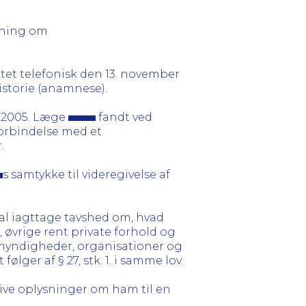
dning om
ktet telefonisk den 13. november
historie (anamnese).
r 2005. Læge
fandt ved
forbindelse med et
.
s samtykke til videregivelse af
skal iagttage tavshed om, hvad
 øvrige rent private forhold og
il myndigheder, organisationer og
ølger af § 27, stk. 1. i samme lov.
ve oplysninger om ham til en