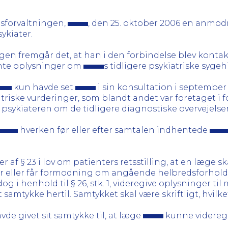
sforvaltningen,
, den 25. oktober 2006 en anmo
ykiater.
sagen fremgår det, at han i den forbindelse blev konta
ente oplysninger om
s tidligere psykiatriske syge
kun havde set
i sin konsultation i septembe
triske vurderinger, som blandt andet var foretaget i 
sykiateren om de tidligere diagnostiske overvejelser
hverken før eller efter samtalen indhentede
 af § 23 i lov om patienters retsstilling, at en læge 
er eller får formodning om angående helbredsforhold,
g i henhold til § 26, stk. 1, videregive oplysninger t
samtykke hertil. Samtykket skal være skriftligt, hvilket f
vde givet sit samtykke til, at læge
kunne videregi