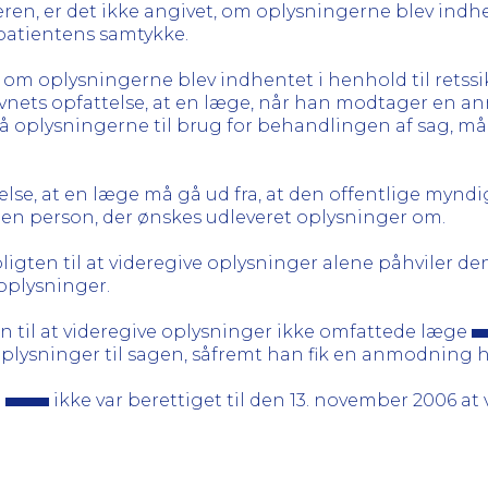
eren, er det ikke angivet, om oplysningerne blev indhe
l patientens samtykke.
, om oplysningerne blev indhentet i henhold til retssik
vnets opfattelse, at en læge, når han modtager en an
 oplysningerne til brug for behandlingen af sag, må fo
se, at en læge må gå ud fra, at den offentlige myndi
 den person, der ønskes udleveret oplysninger om.
pligten til at videregive oplysninger alene påhviler d
oplysninger.
en til at videregive oplysninger ikke omfattede læge
oplysninger til sagen, såfremt han fik en anmodning 
e
ikke var berettiget til den 13. november 2006 a