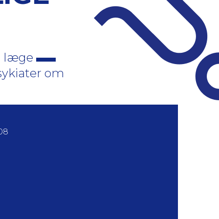
de læge
psykiater om
08