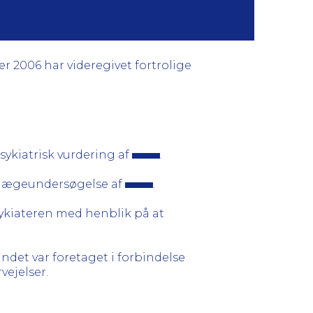
r 2006 har videregivet fortrolige
sykiatrisk vurdering af
.
allægeundersøgelse af
.
sykiateren med henblik på at
ndet var foretaget i forbindelse
ejelser.