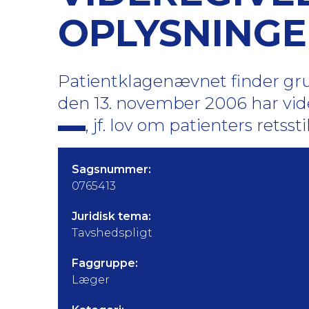
OPLYSNINGE
Patientklagenævnet finder grun
den 13. november 2006 har vide
, jf. lov om patienters retsstilli
Sagsnummer:
0765413
Juridisk tema:
Tavshedspligt
Faggruppe:
Læger