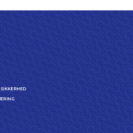
TSIKKERHED
ÆRING