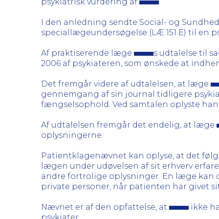
psykiatrisk vurdering af
.
I den anledning sendte Social- og Sundhed
speciallægeundersøgelse (LÆ 151 E) til en ps
Af praktiserende læge
s udtalelse til 
2006 af psykiateren, som ønskede at indh
Det fremgår videre af udtalelsen, at læge
gennemgang af sin journal tidligere psykia
fængselsophold. Ved samtalen oplyste han p
Af udtalelsen fremgår det endelig, at læge
oplysningerne.
Patientklagenævnet kan oplyse, at det følger
lægen under udøvelsen af sit erhverv erfar
andre fortrolige oplysninger. En læge kan do
private personer, når patienten har givet sit 
Nævnet er af den opfattelse, at
ikke ha
psykiater.