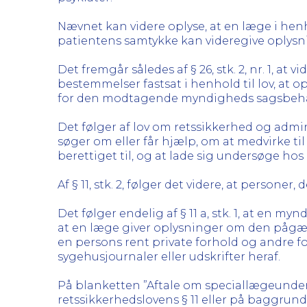
Nævnet kan videre oplyse, at en læge i henhol
patientens samtykke kan videregive oplysni
Det fremgår således af § 26, stk. 2, nr. 1, at
bestemmelser fastsat i henhold til lov, at
for den modtagende myndigheds sagsbeh
Det følger af lov om retssikkerhed og admin
søger om eller får hjælp, om at medvirke til
berettiget til, og at lade sig undersøge ho
Af § 11, stk. 2, følger det videre, at persone
Det følger endelig af § 11 a, stk. 1, at en 
at en læge giver oplysninger om den pågæ
en persons rent private forhold og andre 
sygehusjournaler eller udskrifter heraf.
På blanketten ”Aftale om speciallægeunders
retssikkerhedslovens § 11 eller på baggru