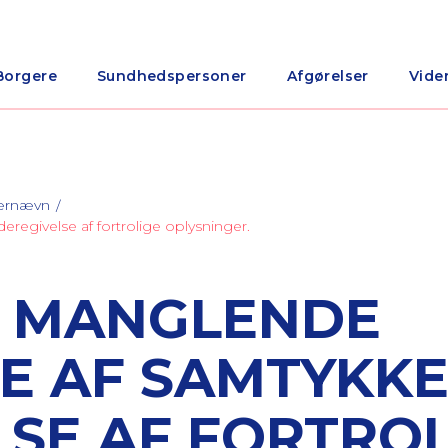
Borgere
Sundhedspersoner
Afgørelser
Vide
nærnævn
eregivelse af fortrolige oplysninger.
R MANGLENDE
E AF SAMTYKKE 
LSE AF FORTRO