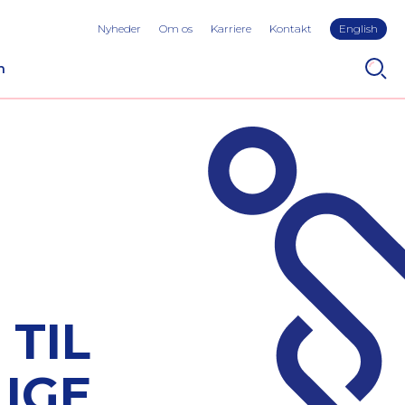
Nyheder
Om os
Karriere
Kontakt
English
n
TIL
LIGE