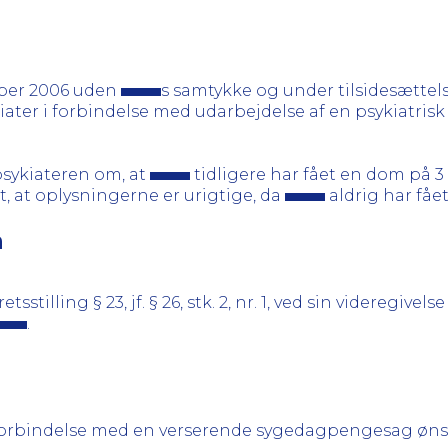
ber 2006 uden
s samtykke og under tilsidesættels
kiater i forbindelse med udarbejdelse af en psykiatrisk
psykiateren om, at
tidligere har fået en dom på 3
t, at oplysningerne er urigtige, da
aldrig har fåe
n
sstilling § 23, jf. § 26, stk. 2, nr. 1, ved sin videregive
.
forbindelse med en verserende sygedagpengesag ønsk