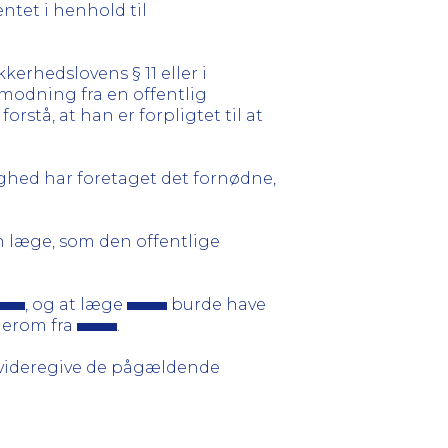
ntet i henhold til
kerhedslovens § 11 eller i
modning fra en offentlig
rstå, at han er forpligtet til at
ghed har foretaget det fornødne,
en læge, som den offentlige
, og at læge
burde have
herom fra
.
t videregive de pågældende