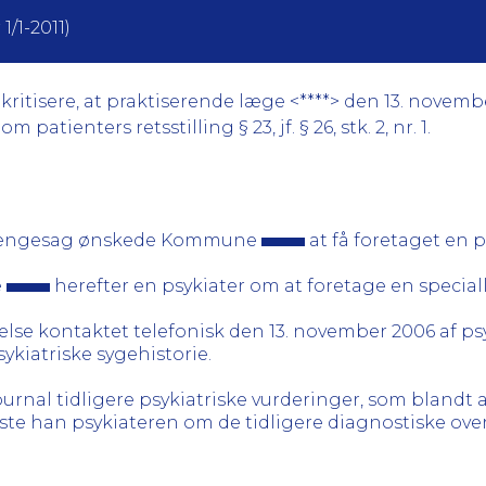
1/1-2011)
ritisere, at praktiserende læge <****> den 13. novembe
 patienters retsstilling § 23, jf. § 26, stk. 2, nr. 1.
agpengesag ønskede Kommune
at få foretaget en p
e
herefter en psykiater om at foretage en speci
else kontaktet telefonisk den 13. november 2006 af p
sykiatriske sygehistorie.
nal tidligere psykiatriske vurderinger, som blandt a
e han psykiateren om de tidligere diagnostiske overv