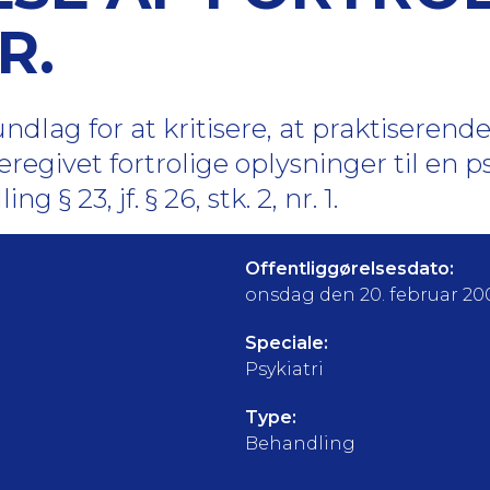
R.
dlag for at kritisere, at praktiseren
regivet fortrolige oplysninger til en 
ng § 23, jf. § 26, stk. 2, nr. 1.
Offentliggørelsesdato:
onsdag den 20. februar 20
Speciale:
Psykiatri
Type:
Behandling