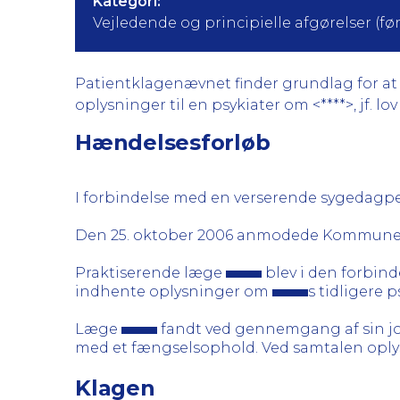
Kategori:
Vejledende og principielle afgørelser (før 
Patientklagenævnet finder grundlag for at k
oplysninger til en psykiater om <****>, jf. lov om
Hændelsesforløb
I forbindelse med en verserende syged
Den 25. oktober 2006 anmodede Kommun
Praktiserende læge
blev i den forbind
indhente oplysninger om
s tidligere p
Læge
fandt ved gennemgang af sin jour
med et fængselsophold. Ved samtalen oplyst
Klagen