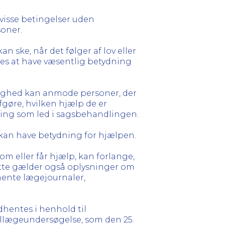
r visse betingelser uden
soner.
an ske, når det følger af lov eller
ges at have væsentlig betydning
yndighed kan anmode personer, der
fgøre, hvilken hjælp de er
dling som led i sagsbehandlingen.
der kan have betydning for hjælpen.
 om eller får hjælp, kan forlange,
ette gælder også oplysninger om
hente lægejournaler,
hentes i henhold til
allægeundersøgelse, som den 25.