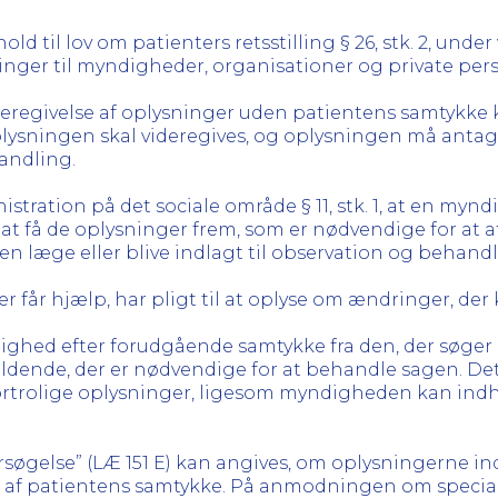
d til lov om patienters retsstilling § 26, stk. 2, unde
nger til myndigheder, organisationer og private per
 videregivelse af oplysninger uden patientens samtykke k
 oplysningen skal videregives, og oplysningen må anta
andling.
istration på det sociale område § 11, stk. 1, at en m
 at få de oplysninger frem, som er nødvendige for at a
s en læge eller blive indlagt til observation og behan
r, der får hjælp, har pligt til at oplyse om ændringer, 
myndighed efter forudgående samtykke fra den, der søger
ldende, der er nødvendige for at behandle sagen. D
fortrolige oplysninger, ligesom myndigheden kan ind
øgelse” (LÆ 151 E) kan angives, om oplysningerne ind
nd af patientens samtykke. På anmodningen om speci