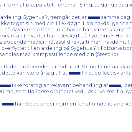
i form af præparatet Fenemal 15 mg, to gange dagli
 afdeling, Sygehus Y, fremgår det, at
samme dag h
ikke taget sin medicin i 1 ½ døgn. Han havde igennem
 på daværende tidspunkt havde han været krampefri
mpeanfald), hvorfor han blev kørt på Sygehus Y. Her fi
lappende medicin (Stesolid rektalt) men havde mulig
rflyttet til en afdeling på Sygehus Y til observation.
ndles med krampestillende medicin (Stesolid).
d til det ordinerede har indtaget 30 mg Fenemal dagl
 dette kan være årsag til, at
fik et epileptisk anfa
ikke foretog en relevant behandling af
, id
0 mg, som tidligere ordineret ved udskrivelsen fra Sy
e
handlede under normen for almindelig anerken