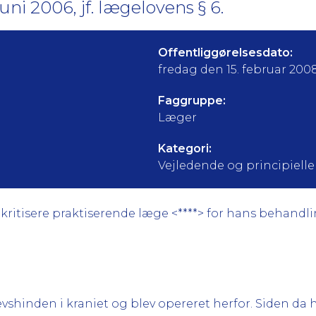
uni 2006, jf. lægelovens § 6.
Offentliggørelsesdato:
fredag den 15. februar 200
Faggruppe:
Læger
Kategori:
Vejledende og principielle a
itisere praktiserende læge <****> for hans behandling a
vshinden i kraniet og blev opereret herfor. Siden da h