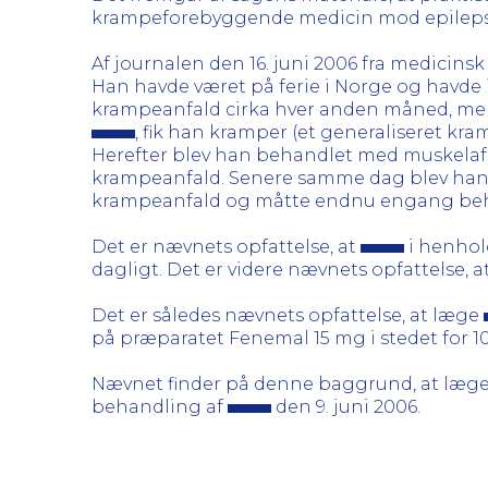
krampeforebyggende medicin mod epilepsi 
Af journalen den 16. juni 2006 fra medicinsk
Han havde været på ferie i Norge og havde 
krampeanfald cirka hver anden måned, men
, fik han kramper (et generaliseret kra
Herefter blev han behandlet med muskelafs
krampeanfald. Senere samme dag blev han ove
krampeanfald og måtte endnu engang beha
Det er nævnets opfattelse, at
i henhol
dagligt. Det er videre nævnets opfattelse, at
Det er således nævnets opfattelse, at læge
på præparatet Fenemal 15 mg i stedet for 10
Nævnet finder på denne baggrund, at læg
behandling af
den 9. juni 2006.