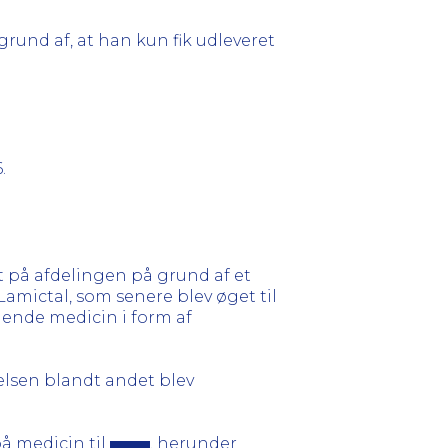
grund af, at han kun fik udleveret
.
t på afdelingen på grund af et
amictal, som senere blev øget til
ende medicin i form af
elsen blandt andet blev
på medicin til
, herunder