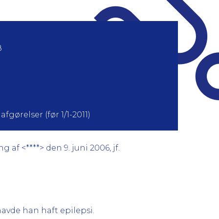
8
fgørelser (før 1/1-2011)
f <****> den 9. juni 2006, jf.
avde han haft epilepsi.