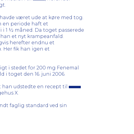
gt.
avde været ude at køre med tog.
 en periode haft et
 i 1 ½ måned. Da toget passerede
k han et nyt krampeanfald.
vis herefter endnu et
 Her fik han igen et
igt i stedet for 200 mg Fenemal
ld i toget den 16. juni 2006.
et han udstedte en recept til
gehus X.
dt faglig standard ved sin