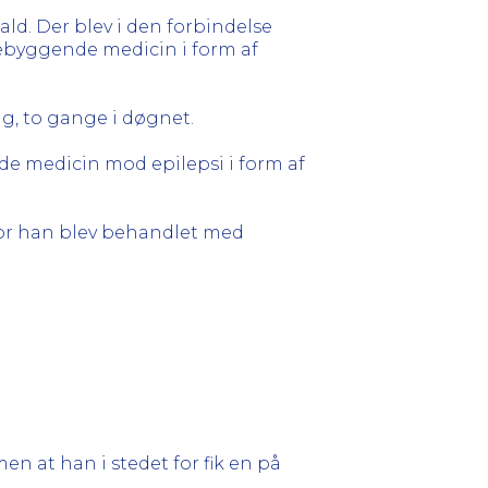
ld. Der blev i den forbindelse
ebyggende medicin i form af
mg, to gange i døgnet.
e medicin mod epilepsi i form af
vor han blev behandlet med
n at han i stedet for fik en på