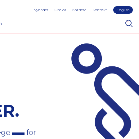
Nyheder
Om os
Karriere
Kontakt
English
n
R.
læge
for