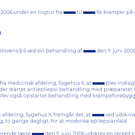
i 2006 under en togtur fra
til
fik kramper på 
n
elovens § 6 ved sin behandling af
den 9. juni 2006
 fra medicinsk afdeling, Sygehus X, at
blev indlag
 der startet antiepilepsi-behandling med præparatet L
r blev også opstartet behandling med krampeforebygg
k afdeling, Sygehus X, fremgår det, at
ved udskriv
to gange dagligt, for at modvirke epilepsianfald.
iserende læge
den 9. juni 2006 udskrev en recept 