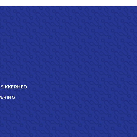
TSIKKERHED
ÆRING