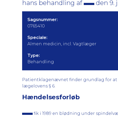
hans behandling af
den 9. j
Sagsnummer:
0765410
Speciale:
Almen medicin, incl. Vagtlæger
Type:
Behandling
Patientklagenævnet finder grundlag for at kr
lægelovens § 6.
Hændelsesforløb
fik i 1989 en blødning under spindelvæ