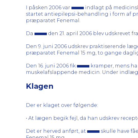
I påsken 2006 var
indlagt på medicinsk
startet antiepilepsi-behandling i form a
præparatet Fenemal.
Da
den 21. april 2006 blev udskrevet 
Den 9. juni 2006 udskrev praktiserende læ
præparatet Fenemal 15 mg, to gange dagligt
Den 16. juni 2006 fik
kramper, mens han 
muskelafslappende medicin. Under indlægg
Klagen
Der er klaget over følgende:
• At lægen begik fejl, da han udskrev recept
Det er herved anført, at
skulle have få
Fenemal 15 mg.