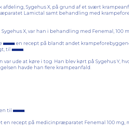
 afdeling, Sygehus X, på grund af et svært krampeanfa
f præparatet Lamictal samt behandling med krampefor
fra Sygehus X, var han i behandling med Fenemal, 100 
ge
en recept på blandt andet krampeforebyggend
, til
.
var ude at køre i tog. Han blev kørt på Sygehus Y, h
elsen havde han flere krampeanfald.
en til
.
et en recept på medicinpræparatet Fenemal 100 mg, me