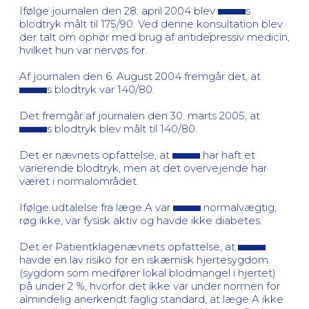
Ifølge journalen den 28. april 2004 blev
s
blodtryk målt til 175/90. Ved denne konsultation blev
der talt om ophør med brug af antidepressiv medicin,
hvilket hun var nervøs for.
Af journalen den 6. August 2004 fremgår det, at
s blodtryk var 140/80.
Det fremgår af journalen den 30. marts 2005, at
s blodtryk blev målt til 140/80.
Det er nævnets opfattelse, at
har haft et
varierende blodtryk, men at det overvejende har
været i normalområdet.
Ifølge udtalelse fra læge A var
normalvægtig,
røg ikke, var fysisk aktiv og havde ikke diabetes.
Det er Patientklagenævnets opfattelse, at
havde en lav risiko for en iskæmisk hjertesygdom
(sygdom som medfører lokal blodmangel i hjertet)
på under 2 %, hvorfor det ikke var under normen for
almindelig anerkendt faglig standard, at læge A ikke