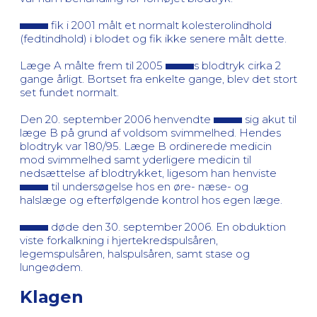
fik i 2001 målt et normalt kolesterolindhold
(fedtindhold) i blodet og fik ikke senere målt dette.
Læge A målte frem til 2005
s blodtryk cirka 2
gange årligt. Bortset fra enkelte gange, blev det stort
set fundet normalt.
Den 20. september 2006 henvendte
sig akut til
læge B på grund af voldsom svimmelhed. Hendes
blodtryk var 180/95. Læge B ordinerede medicin
mod svimmelhed samt yderligere medicin til
nedsættelse af blodtrykket, ligesom han henviste
til undersøgelse hos en øre- næse- og
halslæge og efterfølgende kontrol hos egen læge.
døde den 30. september 2006. En obduktion
viste forkalkning i hjertekredspulsåren,
legemspulsåren, halspulsåren, samt stase og
lungeødem.
Klagen