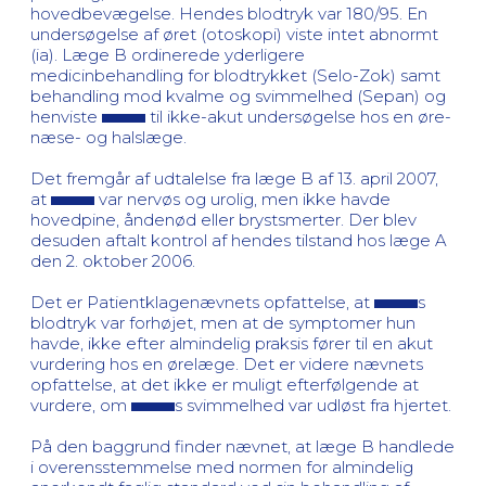
hovedbevægelse. Hendes blodtryk var 180/95. En
undersøgelse af øret (otoskopi) viste intet abnormt
(ia). Læge B ordinerede yderligere
medicinbehandling for blodtrykket (Selo-Zok) samt
behandling mod kvalme og svimmelhed (Sepan) og
henviste
til ikke-akut undersøgelse hos en øre-
næse- og halslæge.
Det fremgår af udtalelse fra læge B af 13. april 2007,
at
var nervøs og urolig, men ikke havde
hovedpine, åndenød eller brystsmerter. Der blev
desuden aftalt kontrol af hendes tilstand hos læge A
den 2. oktober 2006.
Det er Patientklagenævnets opfattelse, at
s
blodtryk var forhøjet, men at de symptomer hun
havde, ikke efter almindelig praksis fører til en akut
vurdering hos en ørelæge. Det er videre nævnets
opfattelse, at det ikke er muligt efterfølgende at
vurdere, om
s svimmelhed var udløst fra hjertet.
På den baggrund finder nævnet, at læge B handlede
i overensstemmelse med normen for almindelig