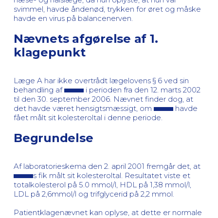
svimmel, havde åndenød, trykken for øret og måske
havde en virus på balancenerven.
Nævnets afgørelse af 1.
klagepunkt
Læge A har ikke overtrådt lægelovens § 6 ved sin
behandling af
i perioden fra den 12. marts 2002
til den 30. september 2006. Nævnet finder dog, at
det havde været hensigtsmæssigt, om
havde
fået målt sit kolesteroltal i denne periode.
Begrundelse
Af laboratorieskema den 2. april 2001 fremgår det, at
s fik målt sit kolesteroltal. Resultatet viste et
totalkolesterol på 5.0 mmol/l, HDL på 1,38 mmol/l,
LDL på 2,6mmol/l og trifglycerid på 2,2 mmol.
Patientklagenævnet kan oplyse, at dette er normale