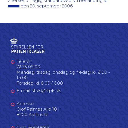
anerkendt faglig standard ved sin behandling af
den 20. september 2006.
Telefon
72 33 05 00
Mandag, tirsdag, onsdag og fredag: kl. 8.00 -
14.00
Torsdag: kl. 8.00-16.00
E-mail: stpk@stpk.dk
Adresse
Olof Palmes Allé 18 H
8200 Aarhus N
CVR: 39850885