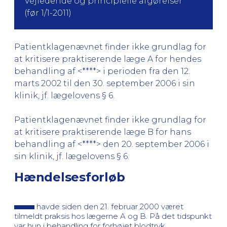
Vejledende og principielle afgørelser
(før 1/1-2011)
Patientklagenævnet finder ikke grundlag for
at kritisere praktiserende læge A for hendes
behandling af <****> i perioden fra den 12.
marts 2002 til den 30. september 2006 i sin
klinik, jf. lægelovens § 6.
Patientklagenævnet finder ikke grundlag for
at kritisere praktiserende læge B for hans
behandling af <****> den 20. september 2006 i
sin klinik, jf. lægelovens § 6.
Hændelsesforløb
havde siden den 21. februar 2000 været
tilmeldt praksis hos lægerne A og B. På det tidspunkt
var hun i behandling for forhøjet blodtryk.