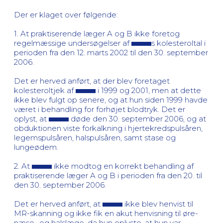
Der er klaget over følgende:
1. At praktiserende læger A og B ikke foretog
regelmæssige undersøgelser af
s kolesteroltal i
perioden fra den 12. marts 2002 til den 30. september
2006.
Det er herved anført, at der blev foretaget
kolesteroltjek af
i 1999 og 2001, men at dette
ikke blev fulgt op senere, og at hun siden 1999 havde
været i behandling for forhøjet blodtryk. Det er
oplyst, at
døde den 30. september 2006, og at
obduktionen viste forkalkning i hjertekredspulsåren,
legemspulsåren, halspulsåren, samt stase og
lungeødem.
2. At
ikke modtog en korrekt behandling af
praktiserende læger A og B i perioden fra den 20. til
den 30. september 2006.
Det er herved anført, at
ikke blev henvist til
MR-skanning og ikke fik en akut henvisning til øre-
næse- og halslæge, da hun oplyste, at hun var