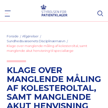
Forside
Afgørelser
Sundhedsvæsenets Disciplinærnævn
Klage over manglende måling af kolesteroltal, samt
manglende akut henvisning til speciallæge
KLAGE OVER
MANGLENDE MÅLING
AF KOLESTEROLTAL,
SAMT MANGLENDE
AKUT HENVISNING