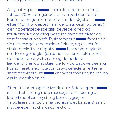
Af fysioterapeut
s journaloptegnelser den 2.
februar 2006 fremgår det, at han ved den første
konsultation gennemførte en undersøgelse af
efter MDT konceptet (manuel diagnostik og terapi),
der indbefattede specifik bevægelighed og
muskelstyrke omkring rygsøjlen samt reflekser og
test for strakt benløft. Fysioterapeut
fandt ved
sin undersøgelse normale reflekser, og at test for
strakt benløft var negativ.
havde ved tryk på
muskler og knogler (palpation) smerter lokaliseret til
de midterste brysthvirvler og de nederst
lændehvirvler, og at stående for- og bagoverbøjning
kombineret med rotation provokerede smerterne
samt endvidere, at
var hypermobil og havde en
dårlig kropsholdning.
Efter sin undersøgelse iværksatte fysioterapeut
initialt behandling med massage samt løsning af
ledforbindelser i bryst- og lænderygsøjlen
(mobilisering af columna thoracalis et lumbalis) samt
instruerede i holdningskorrektion.