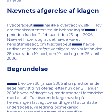
smerter.
Nævnets afgørelse af klagen
Fysioterapeut
har ikke overtrådt § 7, stk. 1, i lov
om terapiassistenter ved sin behandling af
i
perioden fra den 2. februar til den 25. april 2006.
Nævnet finder dog, at det havde været
hensigtsmæssigt, om fysioterapeut
havde
undladt at gennemføre yderligere manipulation den
28. marts, den 10. april, den 19. april og den 25. april
2006.
Begrundelse
blev den 30. januar 2006 af sin praktiserende
læge henvist til fysioterapi efter hun den 21. januar
2006 havde pådraget sig lændesmerter i forbindelse
med et løft. Praktiserende læge havde på
henvisningen fastlagt behandlingen til at omfatte
undersøgelse, vejledning, biomekanisk
bevægelsesterapi og manuel behandling.