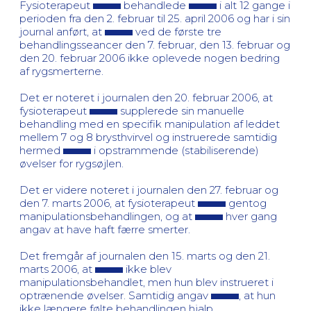
Fysioterapeut
behandlede
i alt 12 gange i
perioden fra den 2. februar til 25. april 2006 og har i sin
journal anført, at
ved de første tre
behandlingsseancer den 7. februar, den 13. februar og
den 20. februar 2006 ikke oplevede nogen bedring
af rygsmerterne.
Det er noteret i journalen den 20. februar 2006, at
fysioterapeut
supplerede sin manuelle
behandling med en specifik manipulation af leddet
mellem 7 og 8 brysthvirvel og instruerede samtidig
hermed
i opstrammende (stabiliserende)
øvelser for rygsøjlen.
Det er videre noteret i journalen den 27. februar og
den 7. marts 2006, at fysioterapeut
gentog
manipulationsbehandlingen, og at
hver gang
angav at have haft færre smerter.
Det fremgår af journalen den 15. marts og den 21.
marts 2006, at
ikke blev
manipulationsbehandlet, men hun blev instrueret i
optrænende øvelser. Samtidig angav
, at hun
ikke længere følte behandlingen hjalp.