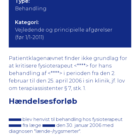
Type:
Behandling
Kategori:
Vejledende og principielle afgørelser
(før 1/1-2011)
Patientklagenævnet finder ikke grundlag for
at kritisere fysioterapeut <****> for hans
behandling af <****> i perioden fra den 2.
februar til den 25. april 2006 i sin klinik, jf. lov
om terapiassistenter § 7, stk. 1.
Hændelsesforløb
blev henvist til behandling hos fysioterapeut
fra læge
den 30. januar 2006 med
diagnosen "lænde-/rygsmerter".