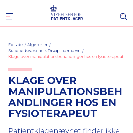
Forside
Afgørelser
Sundhedsvæsenets Disciplinærnævn
Klage over manipulationsbehandlinger hos en fysioterapeut
KLAGE OVER
MANIPULATIONSBEH
ANDLINGER HOS EN
FYSIOTERAPEUT
Patientklagenævnet finder ikke