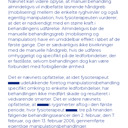
Nævnet kan videre oplyse, at manuel behandling
almindeligvis vil indbefatte løsnende håndgreb
(mobilisering) mellem de enkelte ryghvirvler og også
egentlig manipulation, hvis fysioterapeuten vurderer,
at det er nødvendigt med en større kraft i
behandlingens udførelse. Almindeligvis bør de
manuelle behandlingsgreb (mobilisering og
manipulation) have en umiddelbar effekt i løbet af de
første gange. Der er sædvanligvis ikke bivirkninger
med de manuelle håndgreb, hvis de udføres
omhyggeligt og specifikt på de ledforbindelser, der
er fastlåste, selvom behandlingen dog kan være
forbundet med forbigående ømhed.
Det er nævnets opfattelse, at idet fysioterapeut
udelukkende foretog manipulationsbehandling
specifikt omkring to enkelte ledforbindelser, har
behandlingen ikke medført skade og resulteret i
vedvarende smerter. Det er videre nævnets
opfattelse, at
s rygsmerter aftog i den første
periode, hvor fysioterapeut
, tre på hinanden
følgende behandlingsseancer den 2. februar, den 7.
februar, og den 13. februar 2006, gennemførte
egentlige manipulationsbehandlinger.