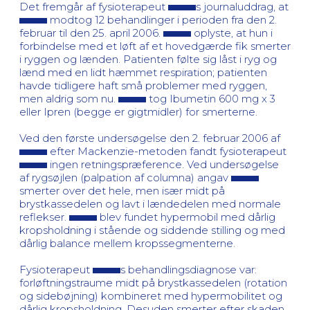
Det fremgår af fysioterapeut
s journaluddrag, at
modtog 12 behandlinger i perioden fra den 2.
februar til den 25. april 2006.
oplyste, at hun i
forbindelse med et løft af et hovedgærde fik smerter
i ryggen og lænden. Patienten følte sig låst i ryg og
lænd med en lidt hæmmet respiration; patienten
havde tidligere haft små problemer med ryggen,
men aldrig som nu.
tog Ibumetin 600 mg x 3
eller Ipren (begge er gigtmidler) for smerterne.
Ved den første undersøgelse den 2. februar 2006 af
efter Mackenzie-metoden fandt fysioterapeut
ingen retningspræference. Ved undersøgelse
af rygsøjlen (palpation af columna) angav
smerter over det hele, men især midt på
brystkassedelen og lavt i lændedelen med normale
reflekser.
blev fundet hypermobil med dårlig
kropsholdning i stående og siddende stilling og med
dårlig balance mellem kropssegmenterne.
Fysioterapeut
s behandlingsdiagnose var:
forløftningstraume midt på brystkassedelen (rotation
og sidebøjning) kombineret med hypermobilitet og
dårlig kropsholdning. Desuden smerter efter skaden