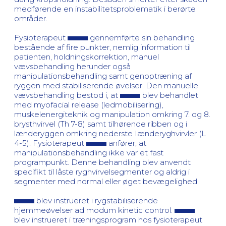
medførende en instabilitetsproblematik i berørte
områder.
Fysioterapeut
gennemførte sin behandling
bestående af fire punkter, nemlig information til
patienten, holdningskorrektion, manuel
vævsbehandling herunder også
manipulationsbehandling samt genoptræning af
ryggen med stabiliserende øvelser. Den manuelle
vævsbehandling bestod i, at
blev behandlet
med myofacial release (ledmobilisering),
muskelenergiteknik og manipulation omkring 7. og 8.
brysthvirvel (Th 7-8) samt tilhørende ribben og i
lænderyggen omkring nederste Iænderyghvirvler (L
4-5). Fysioterapeut
anfører, at
manipulationsbehandling ikke var et fast
programpunkt. Denne behandling blev anvendt
specifikt til låste ryghvirvelsegmenter og aldrig i
segmenter med normal eller øget bevægelighed.
blev instrueret i rygstabiliserende
hjemmeøvelser ad modum kinetic control.
blev instrueret i træningsprogram hos fysioterapeut