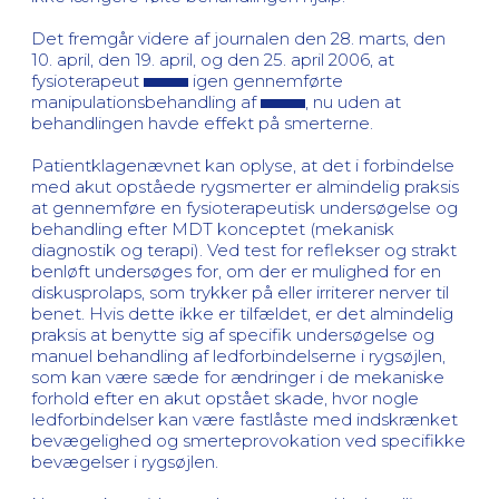
Det fremgår videre af journalen den 28. marts, den
10. april, den 19. april, og den 25. april 2006, at
fysioterapeut
igen gennemførte
manipulationsbehandling af
, nu uden at
behandlingen havde effekt på smerterne.
Patientklagenævnet kan oplyse, at det i forbindelse
med akut opståede rygsmerter er almindelig praksis
at gennemføre en fysioterapeutisk undersøgelse og
behandling efter MDT konceptet (mekanisk
diagnostik og terapi). Ved test for reflekser og strakt
benløft undersøges for, om der er mulighed for en
diskusprolaps, som trykker på eller irriterer nerver til
benet. Hvis dette ikke er tilfældet, er det almindelig
praksis at benytte sig af specifik undersøgelse og
manuel behandling af ledforbindelserne i rygsøjlen,
som kan være sæde for ændringer i de mekaniske
forhold efter en akut opstået skade, hvor nogle
ledforbindelser kan være fastlåste med indskrænket
bevægelighed og smerteprovokation ved specifikke
bevægelser i rygsøjlen.