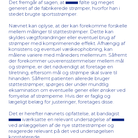
Det fremgår af sagen, at
følte sig meget
generet af de fabrikerede strømper, hvorfor han i
stedet brugte sportsstrømper.
Nævnet kan oplyse, at der kan forekomme forskelle
mellem målinger til støttestrømper. Dette kan
skyldes vægtforandringer eller eventuel brug af
strømper med komprimerende effekt. Afhængig af
konsistens og eventuel væskeophobning, kan
målene variere med måneders mellemrum. Såfremt
der forekommer uoverensstemmelser mellem mål
og strømpe, er det nødvendigt at foretage en
tilretning, eftersom mål og strømpe skal svare til
hinanden. Såfremt patienten allerede bruger
støttestrømper, spørges der under mundtlig
eksamination om eventuelle gener eller ønsker ved
fornyelse af strømperne. Hvis der er faglig og
lægeligt belæg for justeringer, foretages disse.
Det er herefter nævnets opfattelse, at bandagist
iværksatte en relevant undersøgelse af
ved anlæggelsen af de nye støttestrømper og
reagerede relevant på det ved undersøgelsen
konstaterede.