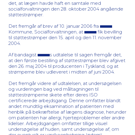
det, at lægen havde haft en samtale med
socialforvaltningen den 28. oktober 2004 angående
støttestrømper.
Det fremgår af brev af 10. januar 2006 fra
Kommune, Socialforvaltningen, at
fik bevilling
til støttestrømper den 15. april og den 11. november
2004.
Af bandagist
s udtalelse til sagen fremgår det,
at den første bestilling af støttestrømper blev afgivet
den 26. maj 2004 til producenten i Tyskland, og at
strømperne blev udleveret i midten af juni 2004.
Det fremgår videre af udtalelsen, at undersøgelsen
og vurderingen bag ved måltagningen til
støttestrømperne skete efter deres ISO
certificerede arbejdsgang. Denne omfatter blandt
andet mundtlig eksamination af patienten med
henblik på bekræftelse af lægens diagnose, herunder
om patienten har allergi, hjerteproblemer eller andre
lidelser. Arbejdsgangen omfatter tillige visuel
undersøgelse af huden, samt undersøgelse af, om
der eventuelt er væskeophobning (ødem).