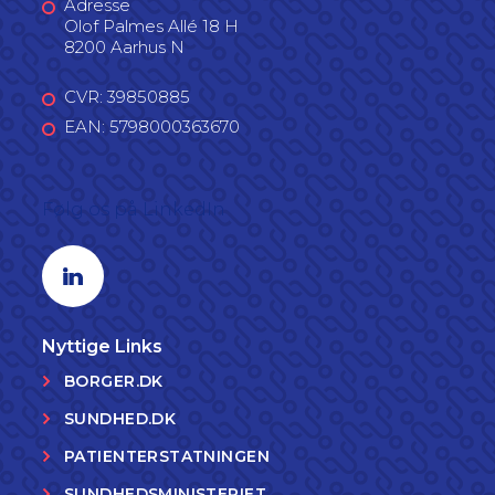
Adresse
Olof Palmes Allé 18 H
8200 Aarhus N
CVR: 39850885
EAN: 5798000363670
Følg os på LinkedIn
Linkedin profil
Nyttige Links
BORGER.DK
SUNDHED.DK
PATIENTERSTATNINGEN
SUNDHEDSMINISTERIET