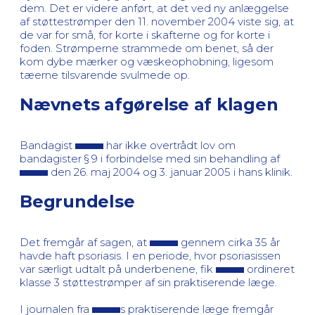
dem. Det er videre anført, at det ved ny anlæggelse
af støttestrømper den 11. november 2004 viste sig, at
de var for små, for korte i skafterne og for korte i
foden. Strømperne strammede om benet, så der
kom dybe mærker og væskeophobning, ligesom
tæerne tilsvarende svulmede op.
Nævnets afgørelse af klagen
Bandagist
har ikke overtrådt lov om
bandagister § 9 i forbindelse med sin behandling af
den 26. maj 2004 og 3. januar 2005 i hans klinik.
Begrundelse
Det fremgår af sagen, at
gennem cirka 35 år
havde haft psoriasis. I en periode, hvor psoriasissen
var særligt udtalt på underbenene, fik
ordineret
klasse 3 støttestrømper af sin praktiserende læge.
I journalen fra
s praktiserende læge fremgår