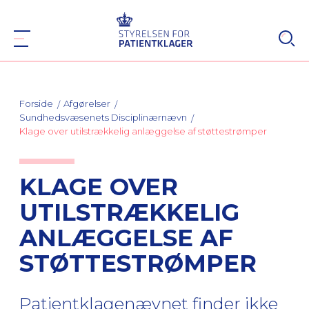
Forside
Afgørelser
Sundhedsvæsenets Disciplinærnævn
Klage over utilstrækkelig anlæggelse af støttestrømper
KLAGE OVER
UTILSTRÆKKELIG
ANLÆGGELSE AF
STØTTESTRØMPER
Patientklagenævnet finder ikke