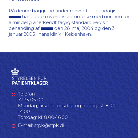
På denne baggrund finder nævnet, at bandagist
handlede i overensstemmelse med normen for
almindelig anerkendt faglig standard ved sin
behandling af
den 26. maj 2004 og den 3.
januar 2005 i hans klinik i København.
Telefon
72 33 05 00
Mandag, tirsdag, onsdag og fredag: kl. 8.00 -
14.00
Torsdag: kl. 8.00-16.00
E-mail: stpk@stpk.dk