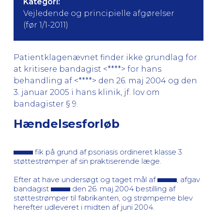
Kategori:
Vejledende og principielle afgørelser
(før 1/1-2011)
Patientklagenævnet finder ikke grundlag for
at kritisere bandagist <****> for hans
behandling af <****> den 26. maj 2004 og den
3. januar 2005 i hans klinik, jf. lov om
bandagister § 9.
Hændelsesforløb
fik på grund af psoriasis ordineret klasse 3
støttestrømper af sin praktiserende læge.
Efter at have undersøgt og taget mål af
, afgav
bandagist
den 26. maj 2004 bestilling af
støttestrømper til fabrikanten, og strømperne blev
herefter udleveret i midten af juni 2004.