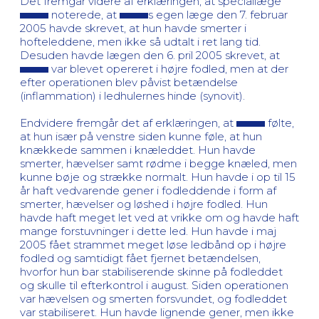
Det fremgår videre af erklæringen, at speciallæge
noterede, at
s egen læge den 7. februar
2005 havde skrevet, at hun havde smerter i
hofteleddene, men ikke så udtalt i ret lang tid.
Desuden havde lægen den 6. pril 2005 skrevet, at
var blevet opereret i højre fodled, men at der
efter operationen blev påvist betændelse
(inflammation) i ledhulernes hinde (synovit).
Endvidere fremgår det af erklæringen, at
følte,
at hun især på venstre siden kunne føle, at hun
knækkede sammen i knæleddet. Hun havde
smerter, hævelser samt rødme i begge knæled, men
kunne bøje og strække normalt. Hun havde i op til 15
år haft vedvarende gener i fodleddende i form af
smerter, hævelser og løshed i højre fodled. Hun
havde haft meget let ved at vrikke om og havde haft
mange forstuvninger i dette led. Hun havde i maj
2005 fået strammet meget løse ledbånd op i højre
fodled og samtidigt fået fjernet betændelsen,
hvorfor hun bar stabiliserende skinne på fodleddet
og skulle til efterkontrol i august. Siden operationen
var hævelsen og smerten forsvundet, og fodleddet
var stabiliseret. Hun havde lignende gener, men ikke