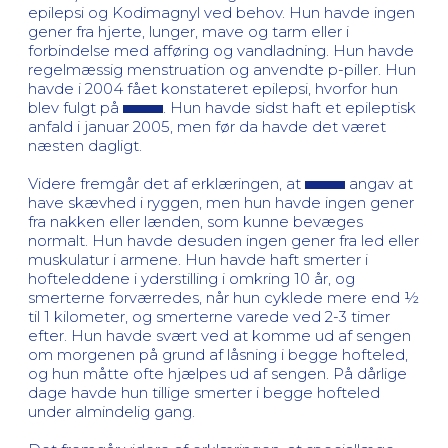
epilepsi og Kodimagnyl ved behov. Hun havde ingen
gener fra hjerte, lunger, mave og tarm eller i
forbindelse med afføring og vandladning. Hun havde
regelmæssig menstruation og anvendte p-piller. Hun
havde i 2004 fået konstateret epilepsi, hvorfor hun
blev fulgt på
. Hun havde sidst haft et epileptisk
anfald i januar 2005, men før da havde det været
næsten dagligt.
Videre fremgår det af erklæringen, at
angav at
have skævhed i ryggen, men hun havde ingen gener
fra nakken eller lænden, som kunne bevæges
normalt. Hun havde desuden ingen gener fra led eller
muskulatur i armene. Hun havde haft smerter i
hofteleddene i yderstilling i omkring 10 år, og
smerterne forværredes, når hun cyklede mere end ½
til 1 kilometer, og smerterne varede ved 2-3 timer
efter. Hun havde svært ved at komme ud af sengen
om morgenen på grund af låsning i begge hofteled,
og hun måtte ofte hjælpes ud af sengen. På dårlige
dage havde hun tillige smerter i begge hofteled
under almindelig gang.