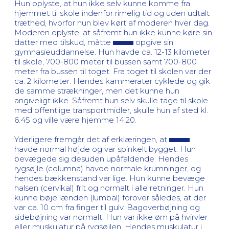
Hun oplyste, at hun ikke selv kunne komme fra
hjemmet til skole indenfor rimelig tid og uden udtalt
træthed, hvorfor hun blev kørt af moderen hver dag.
Moderen oplyste, at såfremt hun ikke kunne køre sin
datter med tilskud, måtte
opgive sin
gymnasieuddannelse. Hun havde ca. 12-13 kilometer
til skole, 700-800 meter til bussen samt 700-800
meter fra bussen til toget. Fra toget til skolen var der
ca. 2 kilometer. Hendes kammerater cyklede og gik
de samme strækninger, men det kunne hun
angiveligt ikke. Såfremt hun selv skulle tage til skole
med offentlige transportmidler, skulle hun af sted kl.
6.45 og ville være hjemme 14.20.
Yderligere fremgår det af erklæringen, at
havde normal højde og var spinkelt bygget. Hun
bevægede sig desuden upåfaldende. Hendes
rygsøjle (columna) havde normale krumninger, og
hendes bækkenstand var lige. Hun kunne bevæge
halsen (cervikal) frit og normalt i alle retninger. Hun
kunne bøje lænden (lumbal) forover således, at der
var ca. 10 cm fra finger til gulv. Bagoverbøjning og
sidebøjning var normalt. Hun var ikke øm på hvirvler
eller muskulatur på rygsøjlen. Hendes muskulatur i