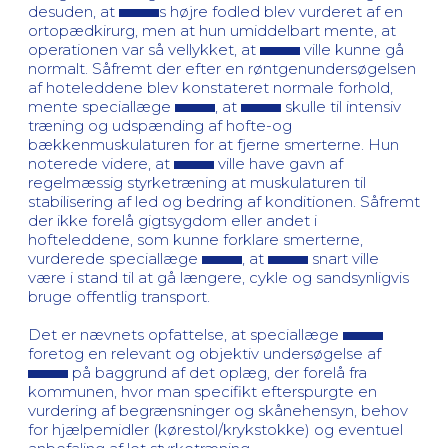
desuden, at
s højre fodled blev vurderet af en
ortopædkirurg, men at hun umiddelbart mente, at
operationen var så vellykket, at
ville kunne gå
normalt. Såfremt der efter en røntgenundersøgelsen
af hoteleddene blev konstateret normale forhold,
mente speciallæge
, at
skulle til intensiv
træning og udspænding af hofte-og
bækkenmuskulaturen for at fjerne smerterne. Hun
noterede videre, at
ville have gavn af
regelmæssig styrketræning at muskulaturen til
stabilisering af led og bedring af konditionen. Såfremt
der ikke forelå gigtsygdom eller andet i
hofteleddene, som kunne forklare smerterne,
vurderede speciallæge
, at
snart ville
være i stand til at gå længere, cykle og sandsynligvis
bruge offentlig transport.
Det er nævnets opfattelse, at speciallæge
foretog en relevant og objektiv undersøgelse af
på baggrund af det oplæg, der forelå fra
kommunen, hvor man specifikt efterspurgte en
vurdering af begrænsninger og skånehensyn, behov
for hjælpemidler (kørestol/krykstokke) og eventuel