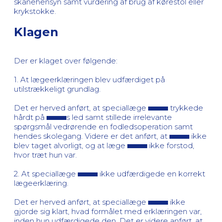
skånehensyn samt vurdering af brug af kørestol eller
krykstokke.
Klagen
Der er klaget over følgende:
1. At lægeerklæringen blev udfærdiget på
utilstrækkeligt grundlag.
Det er herved anført, at speciallæge
trykkede
hårdt på
s led samt stillede irrelevante
spørgsmål vedrørende en fodledsoperation samt
hendes skolegang. Videre er det anført, at
ikke
blev taget alvorligt, og at læge
ikke forstod,
hvor træt hun var.
2. At speciallæge
ikke udfærdigede en korrekt
lægeerklæring.
Det er herved anført, at speciallæge
ikke
gjorde sig klart, hvad formålet med erklæringen var,
inden hun udfærdigede den. Det er videre anført, at