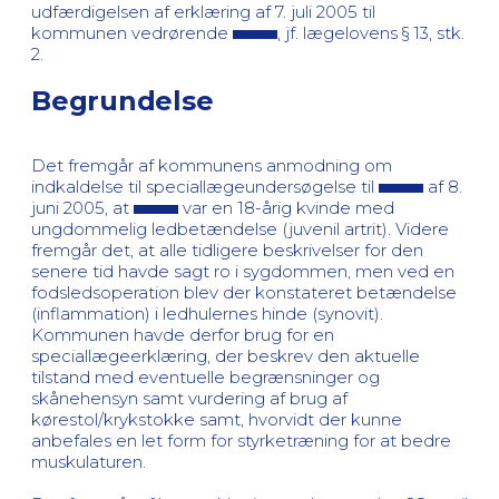
udfærdigelsen af erklæring af 7. juli 2005 til
kommunen vedrørende
, jf. lægelovens § 13, stk.
2.
Begrundelse
Det fremgår af kommunens anmodning om
indkaldelse til speciallægeundersøgelse til
af 8.
juni 2005, at
var en 18-årig kvinde med
ungdommelig ledbetændelse (juvenil artrit). Videre
fremgår det, at alle tidligere beskrivelser for den
senere tid havde sagt ro i sygdommen, men ved en
fodsledsoperation blev der konstateret betændelse
(inflammation) i ledhulernes hinde (synovit).
Kommunen havde derfor brug for en
speciallægeerklæring, der beskrev den aktuelle
tilstand med eventuelle begrænsninger og
skånehensyn samt vurdering af brug af
kørestol/krykstokke samt, hvorvidt der kunne
anbefales en let form for styrketræning for at bedre
muskulaturen.