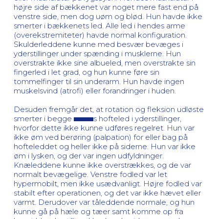
højre side af bækkenet var noget mere fast end på
venstre side, men dog uøm og blød. Hun havde ikke
smerter i bækkenets led. Alle led i hendes arme
(overekstremiteter) havde normal konfiguration.
Skulderleddene kunne med besvær bevæges i
yderstillinger under spænding i musklerne. Hun
overstrakte ikke sine albueled, men overstrakte sin
fingerled i let grad, og hun kunne føre sin
tommelfinger til sin underarm. Hun havde ingen
muskelsvind (atrofi) eller forandringer i huden.
Desuden fremgår det, at rotation og fleksion udløste
smerter i begge
s hofteled i yderstillinger,
hvorfor dette ikke kunne udføres regelret. Hun var
ikke øm ved berøring (palpation) for eller bag på
hofteleddet og heller ikke på siderne. Hun var ikke
øm i lysken, og der var ingen udfyldninger.
Knæleddene kunne ikke overstrækkes, og de var
normalt bevægelige. Venstre fodled var let
hypermobilt, men ikke usædvanligt. Højre fodled var
stabilt efter operationen, og det var ikke hævet eller
varmt. Derudover var tåleddende normale, og hun
kunne gå på hæle og tæer samt komme op fra