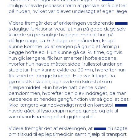
muligvis havde psoriasis i form af ganske små pletter
på huden, hvilket var blevet undersøgt af egen læge.
Videre fremgår det af erklæringen vedrørende
s daglige funktionsniveau, at hun på gode dage selv
klarede sin personlige hygiejne, men at hun på
dårlige dage, ca. 6-7 dage om måneden, knapt
kunne komme ud af sengen på grund af låsning i
begge hofteled. Hun kunne gå ca. ½ time, og hvis
hun gik længere, fik hun smerter i hofteleddene,
hvorfor hun havde måttet sidde i rullestol under en
studietur. Hun kunne cykle ca. 30 min, hvorefter hun
fik smerter i begge knæled. Hun var fritaget fra
gymnastik i skolen, og havde en kørestol som
hjælpemiddel. Hun havde haft denne siden
barndommen, hvorefter den blev inddraget, da man
vurderede at hendes gangfunktion var så god, at det
ikke længere var nødvendigt med en kørestol.
havde gået til fysioterapi mange gange og gik til
varmtvandstræning på et gigthospital.
Videre fremgår det af erklæringen, at
nu søgte
om tilskud til epilepsimedicin samt hjælp til transport.