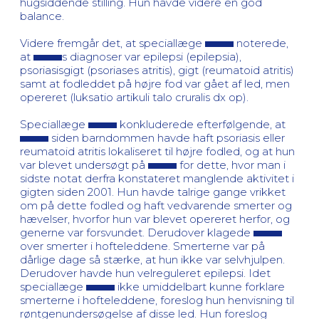
hugsiddende stilling. Hun havde videre en god
balance.
Videre fremgår det, at speciallæge
noterede,
at
s diagnoser var epilepsi (epilepsia),
psoriasisgigt (psoriases atritis), gigt (reumatoid atritis)
samt at fodleddet på højre fod var gået af led, men
opereret (luksatio artikuli talo cruralis dx op).
Speciallæge
konkluderede efterfølgende, at
siden barndommen havde haft psoriasis eller
reumatoid atritis lokaliseret til højre fodled, og at hun
var blevet undersøgt på
for dette, hvor man i
sidste notat derfra konstateret manglende aktivitet i
gigten siden 2001. Hun havde talrige gange vrikket
om på dette fodled og haft vedvarende smerter og
hævelser, hvorfor hun var blevet opereret herfor, og
generne var forsvundet. Derudover klagede
over smerter i hofteleddene. Smerterne var på
dårlige dage så stærke, at hun ikke var selvhjulpen.
Derudover havde hun velreguleret epilepsi. Idet
speciallæge
ikke umiddelbart kunne forklare
smerterne i hofteleddene, foreslog hun henvisning til
røntgenundersøgelse af disse led. Hun foreslog