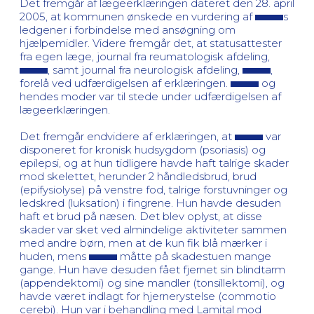
Det fremgår af lægeerklæringen dateret den 28. april
2005, at kommunen ønskede en vurdering af
s
ledgener i forbindelse med ansøgning om
hjælpemidler. Videre fremgår det, at statusattester
fra egen læge, journal fra reumatologisk afdeling,
, samt journal fra neurologisk afdeling,
,
forelå ved udfærdigelsen af erklæringen.
og
hendes moder var til stede under udfærdigelsen af
lægeerklæringen.
Det fremgår endvidere af erklæringen, at
var
disponeret for kronisk hudsygdom (psoriasis) og
epilepsi, og at hun tidligere havde haft talrige skader
mod skelettet, herunder 2 håndledsbrud, brud
(epifysiolyse) på venstre fod, talrige forstuvninger og
ledskred (luksation) i fingrene. Hun havde desuden
haft et brud på næsen. Det blev oplyst, at disse
skader var sket ved almindelige aktiviteter sammen
med andre børn, men at de kun fik blå mærker i
huden, mens
måtte på skadestuen mange
gange. Hun have desuden fået fjernet sin blindtarm
(appendektomi) og sine mandler (tonsillektomi), og
havde været indlagt for hjernerystelse (commotio
cerebi). Hun var i behandling med Lamital mod