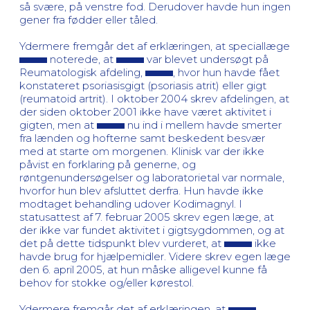
så svære, på venstre fod. Derudover havde hun ingen
gener fra fødder eller tåled.
Ydermere fremgår det af erklæringen, at speciallæge
noterede, at
var blevet undersøgt på
Reumatologisk afdeling,
, hvor hun havde fået
konstateret psoriasisgigt (psoriasis atrit) eller gigt
(reumatoid artrit). I oktober 2004 skrev afdelingen, at
der siden oktober 2001 ikke have været aktivitet i
gigten, men at
nu ind i mellem havde smerter
fra lænden og hofterne samt beskedent besvær
med at starte om morgenen. Klinisk var der ikke
påvist en forklaring på generne, og
røntgenundersøgelser og laboratorietal var normale,
hvorfor hun blev afsluttet derfra. Hun havde ikke
modtaget behandling udover Kodimagnyl. I
statusattest af 7. februar 2005 skrev egen læge, at
der ikke var fundet aktivitet i gigtsygdommen, og at
det på dette tidspunkt blev vurderet, at
ikke
havde brug for hjælpemidler. Videre skrev egen læge
den 6. april 2005, at hun måske alligevel kunne få
behov for stokke og/eller kørestol.
Ydermere fremgår det af erklæringen, at