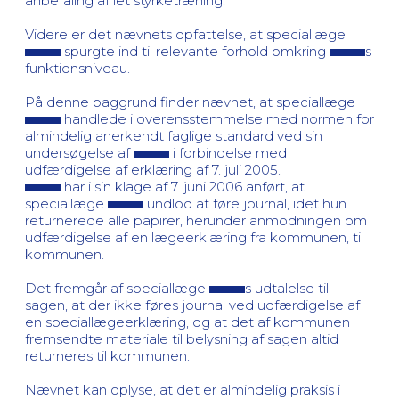
anbefaling af let styrketræning.
Videre er det nævnets opfattelse, at speciallæge
spurgte ind til relevante forhold omkring
s
funktionsniveau.
På denne baggrund finder nævnet, at speciallæge
handlede i overensstemmelse med normen for
almindelig anerkendt faglige standard ved sin
undersøgelse af
i forbindelse med
udfærdigelse af erklæring af 7. juli 2005.
har i sin klage af 7. juni 2006 anført, at
speciallæge
undlod at føre journal, idet hun
returnerede alle papirer, herunder anmodningen om
udfærdigelse af en lægeerklæring fra kommunen, til
kommunen.
Det fremgår af speciallæge
s udtalelse til
sagen, at der ikke føres journal ved udfærdigelse af
en speciallægeerklæring, og at det af kommunen
fremsendte materiale til belysning af sagen altid
returneres til kommunen.
Nævnet kan oplyse, at det er almindelig praksis i