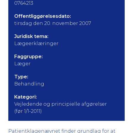
0764213
Offentliggørelsesdato:
tirsdag den 20. november 2007
Juridisk tema:
Lægeerklæringer
Faggruppe:
Læger
Type:
Behandling
Kategori:
Vejledende og principielle afgørelser
(før 1/1-2011)
Patientklagenævnet finder grundlag for at