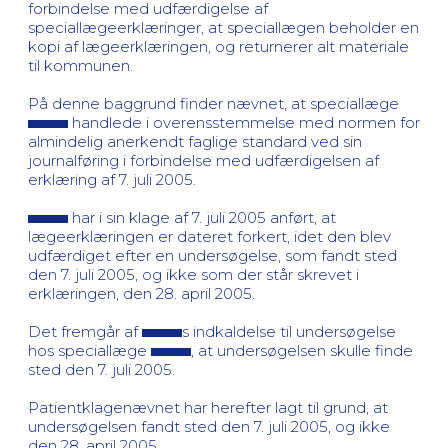
forbindelse med udfærdigelse af
speciallægeerklæringer, at speciallægen beholder en
kopi af lægeerklæringen, og returnerer alt materiale
til kommunen.
På denne baggrund finder nævnet, at speciallæge
handlede i overensstemmelse med normen for
almindelig anerkendt faglige standard ved sin
journalføring i forbindelse med udfærdigelsen af
erklæring af 7. juli 2005.
har i sin klage af 7. juli 2005 anført, at
lægeerklæringen er dateret forkert, idet den blev
udfærdiget efter en undersøgelse, som fandt sted
den 7. juli 2005, og ikke som der står skrevet i
erklæringen, den 28. april 2005.
Det fremgår af
s indkaldelse til undersøgelse
hos speciallæge
, at undersøgelsen skulle finde
sted den 7. juli 2005.
Patientklagenævnet har herefter lagt til grund, at
undersøgelsen fandt sted den 7. juli 2005, og ikke
den 28. april 2005.