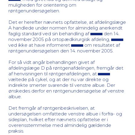
muligheden for orientering om
røntgenundersøgelsen.
Det er herefter nævnets opfattelse, at afdelingslæge
A handlede under normen for almindelig anerkendt
faglig standard ved sin behandling af
den 14.
november 2005 på ortopædkirurgisk afdeling,
ved ikke at have informeret
om resultatet af
røntgenundersøgelsen den 14. november 2005.
For så vidt angår behandlingen givet af
afdelingslæge D på røntgenafdelingen, fremgår det
af henvisningen til røntgenafdelingen, at
væltede på cykel, og at der nu var direkte og
indirekte smerter svarende til venstre albue. Der
ønskedes derfor en røntgenundersøgelse af venstre
albue.
Det fremgår af røntgenbeskrivelsen, at
undersøgelsen omfattede venstre albue i forfra- og
sideplan, hvilket efter nævnets opfattelse er i
overensstemmelse med almindelig gældende
praksis.