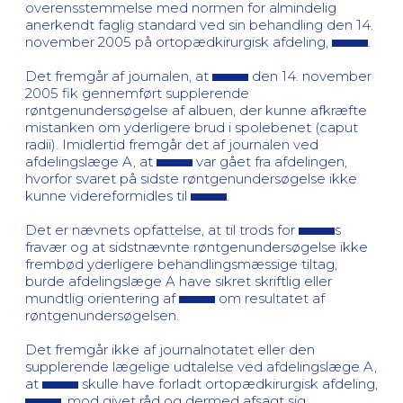
overensstemmelse med normen for almindelig
anerkendt faglig standard ved sin behandling den 14.
november 2005 på ortopædkirurgisk afdeling,
.
Det fremgår af journalen, at
den 14. november
2005 fik gennemført supplerende
røntgenundersøgelse af albuen, der kunne afkræfte
mistanken om yderligere brud i spolebenet (caput
radii). Imidlertid fremgår det af journalen ved
afdelingslæge A, at
var gået fra afdelingen,
hvorfor svaret på sidste røntgenundersøgelse ikke
kunne videreformidles til
.
Det er nævnets opfattelse, at til trods for
s
fravær og at sidstnævnte røntgenundersøgelse ikke
frembød yderligere behandlingsmæssige tiltag,
burde afdelingslæge A have sikret skriftlig eller
mundtlig orientering af
om resultatet af
røntgenundersøgelsen.
Det fremgår ikke af journalnotatet eller den
supplerende lægelige udtalelse ved afdelingslæge A,
at
skulle have forladt ortopædkirurgisk afdeling,
, mod givet råd og dermed afsagt sig