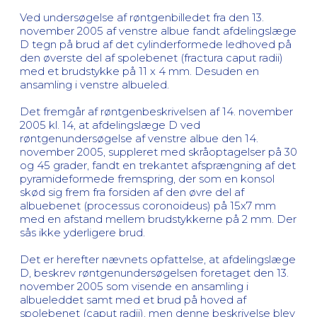
Ved undersøgelse af røntgenbilledet fra den 13.
november 2005 af venstre albue fandt afdelingslæge
D tegn på brud af det cylinderformede ledhoved på
den øverste del af spolebenet (fractura caput radii)
med et brudstykke på 11 x 4 mm. Desuden en
ansamling i venstre albueled.
Det fremgår af røntgenbeskrivelsen af 14. november
2005 kl. 14, at afdelingslæge D ved
røntgenundersøgelse af venstre albue den 14.
november 2005, suppleret med skråoptagelser på 30
og 45 grader, fandt en trekantet afsprængning af det
pyramideformede fremspring, der som en konsol
skød sig frem fra forsiden af den øvre del af
albuebenet (processus coronoideus) på 15x7 mm
med en afstand mellem brudstykkerne på 2 mm. Der
sås ikke yderligere brud.
Det er herefter nævnets opfattelse, at afdelingslæge
D, beskrev røntgenundersøgelsen foretaget den 13.
november 2005 som visende en ansamling i
albueleddet samt med et brud på hoved af
spolebenet (caput radii), men denne beskrivelse blev