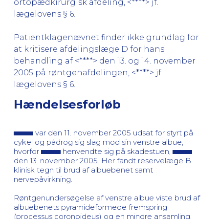
ortopædkirurgisk afdeling, <****> jf.
lægelovens § 6.
Patientklagenævnet finder ikke grundlag for
at kritisere afdelingslæge D for hans
behandling af <****> den 13. og 14. november
2005 på røntgenafdelingen, <****> jf.
lægelovens § 6.
Hændelsesforløb
var den 11. november 2005 udsat for styrt på
cykel og pådrog sig slag mod sin venstre albue,
hvorfor
henvendte sig på skadestuen,
den 13. november 2005. Her fandt reservelæge B
klinisk tegn til brud af albuebenet samt
nervepåvirkning.
Røntgenundersøgelse af venstre albue viste brud af
albuebenets pyramideformede fremspring
(processus coronoideus) og en mindre ansamling.