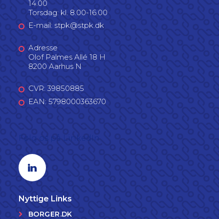
14.00
Torsdag: kl. 8.00-16.00
E-mail: stpk@stpk.dk
Adresse
Olof Palmes Allé 18 H
8200 Aarhus N
CVR: 39850885
EAN: 5798000363670
Følg os på LinkedIn
Linkedin profil
Nyttige Links
BORGER.DK