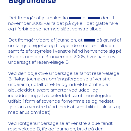
Begrundelse
Det fremgår af journalen fra
, at
den 11.
november 2005 var faldet på cykel i det glatte føre
og i forbindelse hermed slået venstre albue.
Det fremgår videre af journalen, at
på grund af
omfangsforøgelse og tiltagende smerter i albuen
samt føleforstyrrelse i venstre hånd henvendte sig på
skadestuen den 13. november 2005, hvor han blev
undersøgt af reservelæge B.
Ved den objektive undersøgelse fandt reservelæge
B, ifølge journalen, omfangsforøgelse af venstre
underarm, udtalt direkte og indirekte ømhed af
albueleddet, svære smerter ved udad- og
indaddrejning af albueleddet samt neurologiske
udfald i form af sovende fornemmelse og nedsat
følesans i venstre hånd (nedsat sensibilitet i ulnaris og
medianus området).
Ved røntgenundersøgelse af venstre albue fandt
reservelæge B, ifølge journalen, brud på den