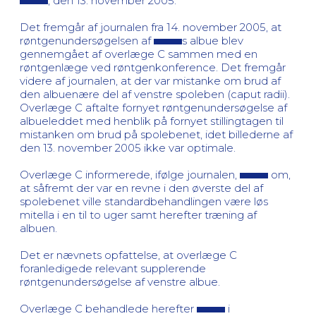
, den 13. november 2005.
Det fremgår af journalen fra 14. november 2005, at
røntgenundersøgelsen af
s albue blev
gennemgået af overlæge C sammen med en
røntgenlæge ved røntgenkonference. Det fremgår
videre af journalen, at der var mistanke om brud af
den albuenære del af venstre spoleben (caput radii).
Overlæge C aftalte fornyet røntgenundersøgelse af
albueleddet med henblik på fornyet stillingtagen til
mistanken om brud på spolebenet, idet billederne af
den 13. november 2005 ikke var optimale.
Overlæge C informerede, ifølge journalen,
om,
at såfremt der var en revne i den øverste del af
spolebenet ville standardbehandlingen være løs
mitella i en til to uger samt herefter træning af
albuen.
Det er nævnets opfattelse, at overlæge C
foranledigede relevant supplerende
røntgenundersøgelse af venstre albue.
Overlæge C behandlede herefter
i