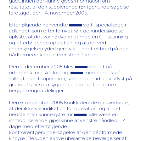
gået, inden der kunne gives information om
resultatet af den supplerende røntgenundersøgelse
foretaget den 14. november 2005.
Efterfølgende henvendte
sig til speciallæge i
udlandet, som efter fornyet røntgenundersøgelse
oplyste, at det var nødvendigt med en CT-scanning
og efterfølgende operation, og at der ved
undersøgelsen yderligere var fundet et brud på den
bådformede knogle i venstre håndled.
Den 2. december 2005 blev
indlagt på
ortopædkirurgisk afdeling,
med henblik på
stillingtagen til operation, som imidlertid blev aflyst på
grund af smitsom sygdom blandt patienterne i
begge sengeafdelinger.
Den 6. december 2005 konkluderede en overlæge,
at der ikke var indikation for operation, og at det
bedste man kunne gøre for
, ville være en
immobiliserende gipsskinne af venstre håndled i 14
dage med efterfølgende
kontrolrøntgenundersøgelse af den bådformede
knogle. Desuden aktive ubelastede bevægelser af