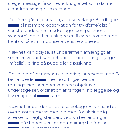
uregelmæssige, firkantede knogledel, som danner
albuefremspringet (olecranon).
Det fremgår af journalen, at reservelæge B indlagde
til nærmere observation for trykforhøjelse i
venstre underarms muskelloge (compartment
syndrom), og at han anlagde en fikseret slynge med
henblik på at immobilisere venstre albueled.
Nævnet kan oplyse, at underarmen afhængigt af
smerteniveauet kan behandles med lejring i slynge
(mitella), lejring på pude eller gipsskinne.
Det er herefter nævnets vurdering, at reservelæge B
behandlede
i henhold til gældende
retningslinier, herunder ved sine objektive
undersøgelser, ordination af røntgen, indlæggelse og
fikseringen af
s arm.
Nævnet finder derfor, at reservelæge B har handlet i
overensstemmelse med normen for almindelig
anerkendt faglig standard ved sin behandling af
på skadestuen, ortopædkirurgisk afdeling,