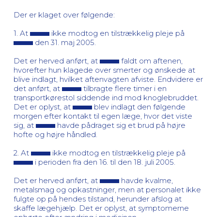
Der er klaget over følgende:
1. At
ikke modtog en tilstrækkelig pleje på
den 31. maj 2005.
Det er herved anført, at
faldt om aftenen,
hvorefter hun klagede over smerter og ønskede at
blive indlagt, hvilket aftenvagten afviste. Endvidere er
det anført, at
tilbragte flere timer i en
transportkørestol siddende ind mod knoglebruddet.
Det er oplyst, at
blev indlagt den følgende
morgen efter kontakt til egen læge, hvor det viste
sig, at
havde pådraget sig et brud på højre
hofte og højre håndled.
2. At
ikke modtog en tilstrækkelig pleje på
i perioden fra den 16. til den 18. juli 2005.
Det er herved anført, at
havde kvalme,
metalsmag og opkastninger, men at personalet ikke
fulgte op på hendes tilstand, herunder afslog at
skaffe lægehjælp. Det er oplyst, at symptomerne