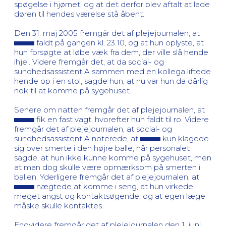
spøgelse i hjørnet, og at det derfor blev aftalt at lade
døren til hendes værelse stå åbent.
Den 31. maj 2005 fremgår det af plejejournalen, at
faldt på gangen kl. 23.10, og at hun oplyste, at
hun forsøgte at løbe væk fra dem, der ville slå hende
ihjel. Videre fremgår det, at da social- og
sundhedsassistent A sammen med en kollega liftede
hende op i en stol, sagde hun, at nu var hun da dårlig
nok til at komme på sygehuset.
Senere om natten fremgår det af plejejournalen, at
fik en fast vagt, hvorefter hun faldt til ro. Videre
fremgår det af plejejournalen, at social- og
sundhedsassistent A noterede, at
kun klagede
sig over smerte i den højre balle, når personalet
sagde, at hun ikke kunne komme på sygehuset, men
at man dog skulle være opmærksom på smerten i
ballen. Yderligere fremgår det af plejejournalen, at
nægtede at komme i seng, at hun virkede
meget angst og kontaktsøgende, og at egen læge
måske skulle kontaktes.
Endvidere fremgår det af plejejournalen den 1. juni