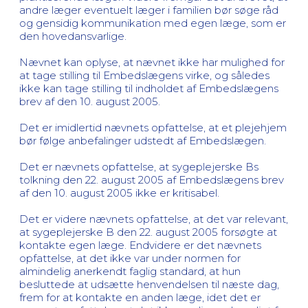
andre læger eventuelt læger i familien bør søge råd
og gensidig kommunikation med egen læge, som er
den hovedansvarlige.
Nævnet kan oplyse, at nævnet ikke har mulighed for
at tage stilling til Embedslægens virke, og således
ikke kan tage stilling til indholdet af Embedslægens
brev af den 10. august 2005.
Det er imidlertid nævnets opfattelse, at et plejehjem
bør følge anbefalinger udstedt af Embedslægen.
Det er nævnets opfattelse, at sygeplejerske Bs
tolkning den 22. august 2005 af Embedslægens brev
af den 10. august 2005 ikke er kritisabel.
Det er videre nævnets opfattelse, at det var relevant,
at sygeplejerske B den 22. august 2005 forsøgte at
kontakte egen læge. Endvidere er det nævnets
opfattelse, at det ikke var under normen for
almindelig anerkendt faglig standard, at hun
besluttede at udsætte henvendelsen til næste dag,
frem for at kontakte en anden læge, idet det er