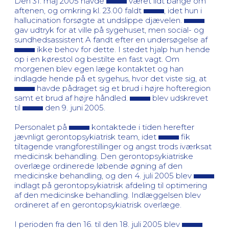
Den 31. maj 2005 havde
været lidt bange om
aftenen, og omkring kl. 23.00 faldt
, idet hun i
hallucination forsøgte at undslippe djævelen.
gav udtryk for at ville på sygehuset, men social- og
sundhedsassistent A fandt efter en undersøgelse af
ikke behov for dette. I stedet hjalp hun hende
op i en kørestol og bestilte en fast vagt. Om
morgenen blev egen læge kontaktet og han
indlagde hende på et sygehus, hvor det viste sig, at
havde pådraget sig et brud i højre hofteregion
samt et brud af højre håndled.
blev udskrevet
til
den 9. juni 2005.
Personalet på
kontaktede i tiden herefter
jævnligt gerontopsykiatrisk team, idet
fik
tiltagende vrangforestillinger og angst trods iværksat
medicinsk behandling. Den gerontopsykiatriske
overlæge ordinerede løbende øgning af den
medicinske behandling, og den 4. juli 2005 blev
indlagt på gerontopsykiatrisk afdeling til optimering
af den medicinske behandling. Indlæggelsen blev
ordineret af en gerontopsykiatrisk overlæge.
I perioden fra den 16. til den 18. juli 2005 blev