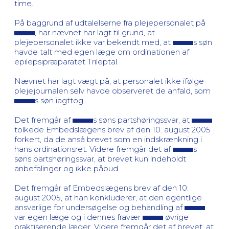
time.
På baggrund af udtalelserne fra plejepersonalet på
, har nævnet har lagt til grund, at
plejepersonalet ikke var bekendt med, at
s søn
havde talt med egen læge om ordinationen af
epilepsipræparatet Trileptal.
Nævnet har lagt vægt på, at personalet ikke ifølge
plejejournalen selv havde observeret de anfald, som
s søn iagttog.
Det fremgår af
s søns partshøringssvar, at
tolkede Embedslægens brev af den 10. august 2005
forkert, da de anså brevet som en indskrænkning i
hans ordinationsret. Videre fremgår det af
s
søns partshøringssvar, at brevet kun indeholdt
anbefalinger og ikke påbud.
Det fremgår af Embedslægens brev af den 10.
august 2005, at han konkluderer, at den egentlige
ansvarlige for undersøgelse og behandling af
var egen læge og i dennes fravær
øvrige
praktiserende læger. Videre fremgår det af brevet, at