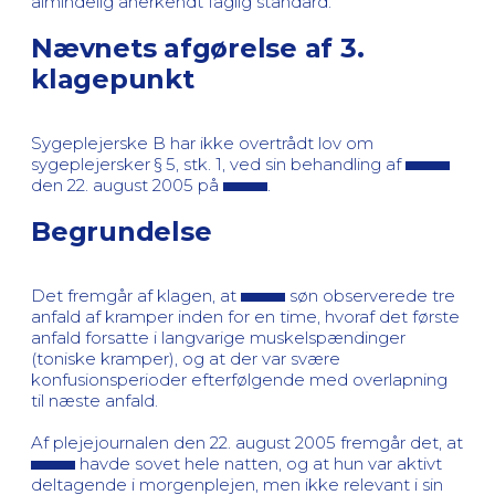
almindelig anerkendt faglig standard.
Nævnets afgørelse af 3.
klagepunkt
Sygeplejerske B har ikke overtrådt lov om
sygeplejersker § 5, stk. 1, ved sin behandling af
den 22. august 2005 på
.
Begrundelse
Det fremgår af klagen, at
søn observerede tre
anfald af kramper inden for en time, hvoraf det første
anfald forsatte i langvarige muskelspændinger
(toniske kramper), og at der var svære
konfusionsperioder efterfølgende med overlapning
til næste anfald.
Af plejejournalen den 22. august 2005 fremgår det, at
havde sovet hele natten, og at hun var aktivt
deltagende i morgenplejen, men ikke relevant i sin