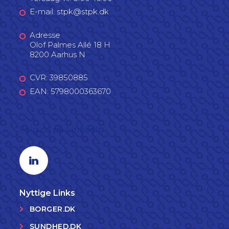
E-mail: stpk@stpk.dk
Adresse
Olof Palmes Allé 18 H
8200 Aarhus N
CVR: 39850885
EAN: 5798000363670
Følg os på LinkedIn
Linkedin profil
Nyttige Links
BORGER.DK
SUNDHED.DK