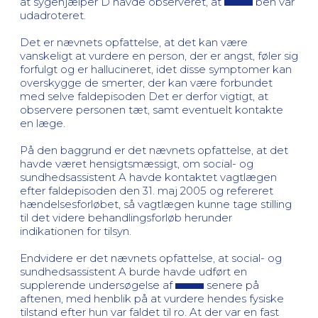
at sygehjælper D havde observeret, at
ben var
udadroteret.
Det er nævnets opfattelse, at det kan være
vanskeligt at vurdere en person, der er angst, føler sig
forfulgt og er hallucineret, idet disse symptomer kan
overskygge de smerter, der kan være forbundet
med selve faldepisoden Det er derfor vigtigt, at
observere personen tæt, samt eventuelt kontakte
en læge.
På den baggrund er det nævnets opfattelse, at det
havde været hensigtsmæssigt, om social- og
sundhedsassistent A havde kontaktet vagtlægen
efter faldepisoden den 31. maj 2005 og refereret
hændelsesforløbet, så vagtlægen kunne tage stilling
til det videre behandlingsforløb herunder
indikationen for tilsyn.
Endvidere er det nævnets opfattelse, at social- og
sundhedsassistent A burde havde udført en
supplerende undersøgelse af
senere på
aftenen, med henblik på at vurdere hendes fysiske
tilstand efter hun var faldet til ro. At der var en fast