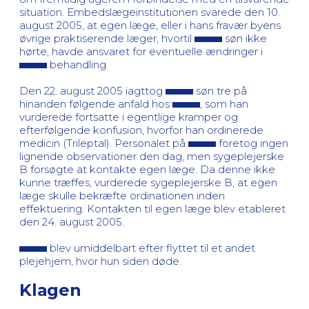
situation. Embedslægeinstitutionen svarede den 10.
august 2005, at egen læge, eller i hans fravær byens
øvrige praktiserende læger, hvortil
søn ikke
hørte, havde ansvaret for eventuelle ændringer i
behandling.
Den 22. august 2005 iagttog
søn tre på
hinanden følgende anfald hos
, som han
vurderede fortsatte i egentlige kramper og
efterfølgende konfusion, hvorfor han ordinerede
medicin (Trileptal). Personalet på
foretog ingen
lignende observationer den dag, men sygeplejerske
B forsøgte at kontakte egen læge. Da denne ikke
kunne træffes, vurderede sygeplejerske B, at egen
læge skulle bekræfte ordinationen inden
effektuering. Kontakten til egen læge blev etableret
den 24. august 2005.
blev umiddelbart efter flyttet til et andet
plejehjem, hvor hun siden døde.
Klagen