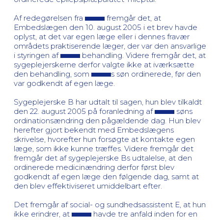
Af redegørelsen fra
fremgår det, at
Embedslægen den 10. august 2005 i et brev havde
oplyst, at det var egen læge eller i dennes fravær
områdets praktiserende læger, der var den ansvarlige
i styringen af
behandling. Videre fremgår det, at
sygeplejerskerne derfor valgte ikke at iværksætte
den behandling, som
s søn ordinerede, før den
var godkendt af egen læge.
Sygeplejerske B har udtalt til sagen, hun blev tilkaldt
den 22. august 2005 på foranledning af
søns
ordinationsændring den pågældende dag. Hun blev
herefter gjort bekendt med Embedslægens
skrivelse, hvorefter hun forsøgte at kontakte egen
læge, som ikke kunne træffes. Videre fremgår det
fremgår det af sygeplejerske Bs udtalelse, at den
ordinerede medicinændring derfor først blev
godkendt af egen læge den følgende dag, samt at
den blev effektiviseret umiddelbart efter.
Det fremgår af social- og sundhedsassistent E, at hun
ikke erindrer, at
havde tre anfald inden for en