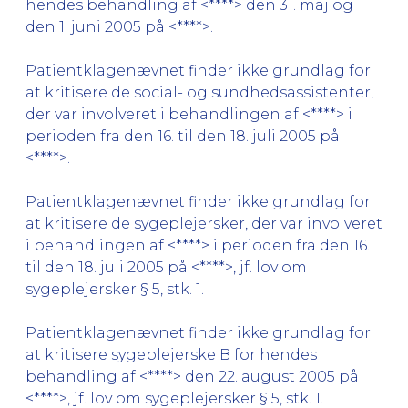
hendes behandling af <****> den 31. maj og
den 1. juni 2005 på <****>.
Patientklagenævnet finder ikke grundlag for
at kritisere de social- og sundhedsassistenter,
der var involveret i behandlingen af <****> i
perioden fra den 16. til den 18. juli 2005 på
<****>.
Patientklagenævnet finder ikke grundlag for
at kritisere de sygeplejersker, der var involveret
i behandlingen af <****> i perioden fra den 16.
til den 18. juli 2005 på <****>, jf. lov om
sygeplejersker § 5, stk. 1.
Patientklagenævnet finder ikke grundlag for
at kritisere sygeplejerske B for hendes
behandling af <****> den 22. august 2005 på
<****>, jf. lov om sygeplejersker § 5, stk. 1.