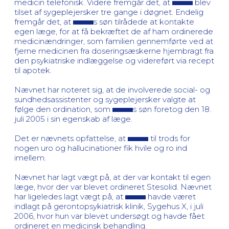
medicin telefonisk. Videre fremgår det, at
blev
tilset af sygeplejersker tre gange i døgnet. Endelig
fremgår det, at
s søn tilrådede at kontakte
egen læge, for at få bekræftet de af ham ordinerede
medicinændringer, som familien gennemførte ved at
fjerne medicinen fra doseringsæskerne hjembragt fra
den psykiatriske indlæggelse og videreført via recept
til apotek.
Nævnet har noteret sig, at de involverede social- og
sundhedsassistenter og sygeplejersker valgte at
følge den ordination, som
s søn foretog den 18.
juli 2005 i sin egenskab af læge.
Det er nævnets opfattelse, at
til trods for
nogen uro og hallucinationer fik hvile og ro ind
imellem.
Nævnet har lagt vægt på, at der var kontakt til egen
læge, hvor der var blevet ordineret Stesolid. Nævnet
har ligeledes lagt vægt på, at
havde været
indlagt på gerontopsykiatrisk klinik, Sygehus X, i juli
2006, hvor hun var blevet undersøgt og havde fået
ordineret en medicinsk behandling.