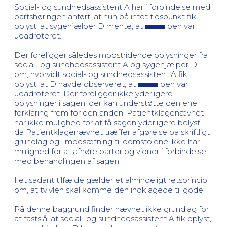
Social- og sundhedsassistent A har i forbindelse med
partshøringen anført, at hun på intet tidspunkt fik
oplyst, at sygehjælper D mente, at
ben var
udadroteret.
Der foreligger således modstridende oplysninger fra
social- og sundhedsassistent A og sygehjælper D
om, hvorvidt social- og sundhedsassistent A fik
oplyst, at D havde observeret, at
ben var
udadroteret. Der foreligger ikke yderligere
oplysninger i sagen, der kan understøtte den ene
forklaring frem for den anden. Patientklagenævnet
har ikke mulighed for at få sagen yderligere belyst,
da Patientklagenævnet træffer afgørelse på skriftligt
grundlag og i modsætning til domstolene ikke har
mulighed for at afhøre parter og vidner i forbindelse
med behandlingen af sagen.
I et sådant tilfælde gælder et almindeligt retsprincip
om, at tvivlen skal komme den indklagede til gode.
På denne baggrund finder nævnet ikke grundlag for
at fastslå, at social- og sundhedsassistent A fik oplyst,