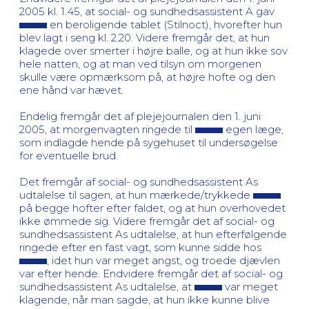
2005 kl. 1.45, at social- og sundhedsassistent A gav
en beroligende tablet (Stilnoct), hvorefter hun
blev lagt i seng kl. 2.20. Videre fremgår det, at hun
klagede over smerter i højre balle, og at hun ikke sov
hele natten, og at man ved tilsyn om morgenen
skulle være opmærksom på, at højre hofte og den
ene hånd var hævet.
Endelig fremgår det af plejejournalen den 1. juni
2005, at morgenvagten ringede til
egen læge,
som indlagde hende på sygehuset til undersøgelse
for eventuelle brud.
Det fremgår af social- og sundhedsassistent As
udtalelse til sagen, at hun mærkede/trykkede
på begge hofter efter faldet, og at hun overhovedet
ikke ømmede sig. Videre fremgår det af social- og
sundhedsassistent As udtalelse, at hun efterfølgende
ringede efter en fast vagt, som kunne sidde hos
, idet hun var meget angst, og troede djævlen
var efter hende. Endvidere fremgår det af social- og
sundhedsassistent As udtalelse, at
var meget
klagende, når man sagde, at hun ikke kunne blive