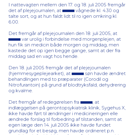
I nattevagten mellem den 17. og 18. juli 2005 fremgår
det af plejejournalen, at
vågnede kl. 4.30 og
talte sort, og at hun faldt lidt til ro igen omkring kl.
6.00.
Det fremgår af plejejournalen den 18. juli 2005, at
var urolig i forbindelse med morgenplejen, at
hun fik sin medicin både morgen og middag, men
kastede det op igen begge gange, samt at der fra
middag sad en vagt hos hende.
Den 18. juli 2005 fremgår det af plejejournalen
(hjemmesygeplejearket), at
søn havde ændret
behandlingen med to præparater (Corodil og
Nitrofurantoin) på grund af blodtryksfald, dehydrering
og kvalme.
Det fremgår af redegørelsen fra
, at
indlæggelsen på gerontopsykiatrisk klinik, Sygehus X,
ikke havde ført til ændringer i medicineringen elle
ændrede forslag til forbedring af tilstanden, samt at
egen læge den 14. juli 2005 ikke havde fundet
grundlag for et besøg, men havde ordineret p.n.