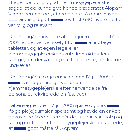
tiltagende urolig, og at hjemmesygeplejersken
sagde, at de kunne give hende præparatet Alopam.
Videre fremgår det, at præparatet Alopam havde
god virkning, og at
sov til kl. 6.30, hvorefter hun
var rolig og relevant.
Det fremgår endvidere af plejejournalen den 17. juli
2005, at det var vanskeligt for
at indtage
tabletter, og at egen læge eller
hjemmesygeplejersken skulle kontaktes, for at
spørge, om der var nogle af tabletterne, der kunne
undværes.
Det fremgår af plejejournalen den 17. juli 2005, at
var noget urolig, hvorfor en
hjemmesygeplejerske efter henvendelse fra
personalet rekvirerede en fast vagt.
I aftenvagten den 17. juli 2005 spiste og drak
ifølge plejejournalen sparsomt og havde en enkelt
opkastning. Videre fremgår det, at hun var urolig og
så ting i loftet, samt at en sygeplejerske besluttede,
at
godt måtte få Alopram.