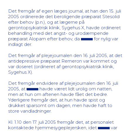
Det fremgår af egen læges journal, at han den 15. juli
2005 ordinerede det beroligende præparat Stesolid
efter behov (p.n.), og at lægerne på
gerontopsykiatrisk klinik, Sygehus X, havde ordineret
behandling med det angst- og urodæmpende
præparat Alopam efter behov, da
for nylig var
indlagt der.
Det fremgår af plejejournalen den 16. juli 2005, at det
antidepressive præparat Remeron var kommet og
var doseret (ordineret af gerontopsykiatrisk klinik,
Sygehus X).
Det fremgår endvidere af plejejournalen den 16. juli
2005, at
havde været lidt urolig om natten,
men at hun om aftenen havde fået det bedre.
Yderligere fremgår det, at hun havde spist og
drukket sparsomt om dagen, men havde haft to
store vandladninger.
Kl. 1.10 den 17. juli 2005 fremgår det, at personalet
kontaktede hjemmesygeplejersken, idet
var