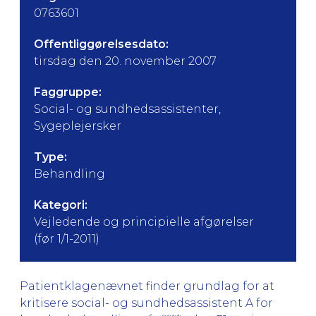
0763601
Offentliggørelsesdato:
tirsdag den 20. november 2007
Faggruppe:
Social- og sundhedsassistenter,
Sygeplejersker
Type:
Behandling
Kategori:
Vejledende og principielle afgørelser
(før 1/1-2011)
Patientklagenævnet finder grundlag for at
kritisere social- og sundhedsassistent A for