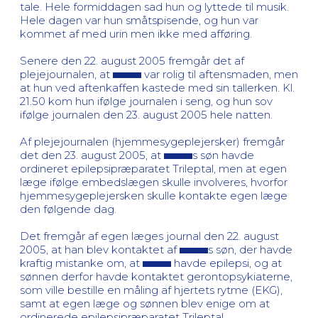
tale. Hele formiddagen sad hun og lyttede til musik.
Hele dagen var hun småtspisende, og hun var
kommet af med urin men ikke med afføring.
Senere den 22. august 2005 fremgår det af
plejejournalen, at
var rolig til aftensmaden, men
at hun ved aftenkaffen kastede med sin tallerken. Kl.
21.50 kom hun ifølge journalen i seng, og hun sov
ifølge journalen den 23. august 2005 hele natten.
Af plejejournalen (hjemmesygeplejersker) fremgår
det den 23. august 2005, at
s søn havde
ordineret epilepsipræparatet Trileptal, men at egen
læge ifølge embedslægen skulle involveres, hvorfor
hjemmesygeplejersken skulle kontakte egen læge
den følgende dag.
Det fremgår af egen læges journal den 22. august
2005, at han blev kontaktet af
s søn, der havde
kraftig mistanke om, at
havde epilepsi, og at
sønnen derfor havde kontaktet gerontopsykiaterne,
som ville bestille en måling af hjertets rytme (EKG),
samt at egen læge og sønnen blev enige om at
ordinerede epilepsipræparatet Trileptal.