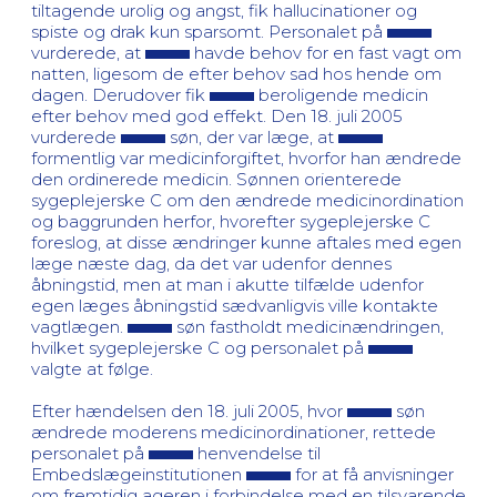
tiltagende urolig og angst, fik hallucinationer og
spiste og drak kun sparsomt. Personalet på
vurderede, at
havde behov for en fast vagt om
natten, ligesom de efter behov sad hos hende om
dagen. Derudover fik
beroligende medicin
efter behov med god effekt. Den 18. juli 2005
vurderede
søn, der var læge, at
formentlig var medicinforgiftet, hvorfor han ændrede
den ordinerede medicin. Sønnen orienterede
sygeplejerske C om den ændrede medicinordination
og baggrunden herfor, hvorefter sygeplejerske C
foreslog, at disse ændringer kunne aftales med egen
læge næste dag, da det var udenfor dennes
åbningstid, men at man i akutte tilfælde udenfor
egen læges åbningstid sædvanligvis ville kontakte
vagtlægen.
søn fastholdt medicinændringen,
hvilket sygeplejerske C og personalet på
valgte at følge.
Efter hændelsen den 18. juli 2005, hvor
søn
ændrede moderens medicinordinationer, rettede
personalet på
henvendelse til
Embedslægeinstitutionen
for at få anvisninger
om fremtidig ageren i forbindelse med en tilsvarende