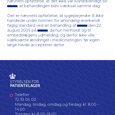
nævnets opfattelse, at det ikke var livsnødvendigt for
, at behandlingen blev iværksat samme dag.
Det er nævnets opfattelse, at sygeplejerske B ikke
handlede under normen for almindelig anerkendt
faglig standard ved sin behandling af
den 22.
august 2005 på
, da hun henholdt sig til
embedslægens udmelding, og derfor ikke ville
iværksætte ændringer i medicineringen, før egen
læge havde accepteret dette.
Telefon
72 33 05 00
Mandag, tirsdag, onsdag og fredag: kl. 8.00 -
14.00
Torsdag: kl. 8.00-16.00