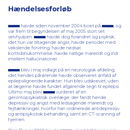
Hændelsesforløb
havde siden november 2004 boet på
, og
var frem til begyndelsen af maj 2005 stort set
selvhjulpen.
havde dog forandret sig psykisk,
idet hun var tiltagende angst, havde perioder med
vekslende forvirring, havde nedsat
korttidshukommelse, havde natlige mareridt og ind
imellem hallucinationer.
blev i maj indlagt på en neurologisk afdeling,
idet hendes pårørende havde observeret anfald af
epilepsilignende karakter. Hun blev udskrevet, uden
at lægerne havde fundet afgørende tegn til epilepsi.
Ultimo maj blev
vurderet af en
gerontopsykiatrisk overlæge, der fandt hende
depressiv og angst med ledsagende mareridt og
fejltænkninger, hvorfor han ordinerede antidepressiv
og antipsykotisk behandling, samt en CT-scanning af
hjernen.