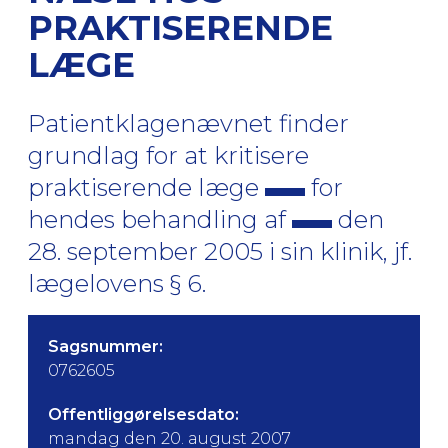
PRAKTISERENDE
LÆGE
Patientklagenævnet finder
grundlag for at kritisere
praktiserende læge
for
hendes behandling af
den
28. september 2005 i sin klinik, jf.
lægelovens § 6.
Sagsnummer:
0762605
Offentliggørelsesdato:
mandag den 20. august 2007