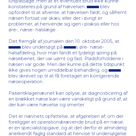
luftpassage, men at et eventuelt brud ikke kunne
konstateres på grund af hævelsen.
blev
opfordret til at afvente, at hævelsen faldt, og såfremt
næsen fortsat var skæv, eller der i øvrigt er
problemer, at henvende sig igen i praksis eller hos
øre-, næse- halslæge.
Det fremgår af journalen den 10. oktober 2005, at
blev undersøgt på
s øre- næse-
halsafdeling, hvor man fandt et tydeligt spring på
næsebenet, der var uømt og fast. Pladsforholdene i
næsen var gode. Men der kunne på dette tidspunkt
ikke gives nogen umiddelbar behandling, og
blev skrevet op til at få foretaget en korrigerende
næseoperation.
Patientklagenævnet kan oplyse, at diagnosticering af
en brækket næse kan være vanskeligt på grund af, at
der kan være hævelse og smerter.
Det er nævnets opfattelse, at afgørelsen af, om der
foreligger et operationskrævende brud på en næse,
er en specialistopgave, og at det derfor er almindelig
anerkendt faglig standard at henvise til undersøgelse