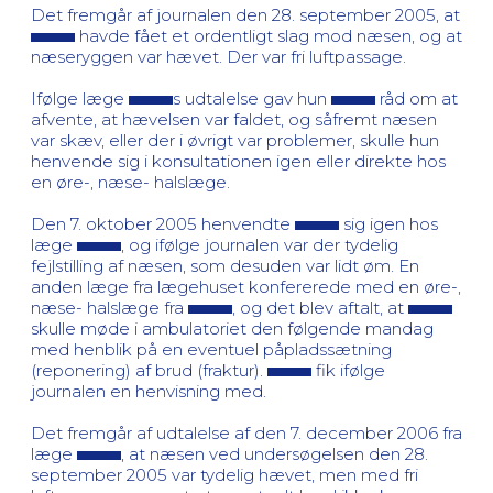
Det fremgår af journalen den 28. september 2005, at
havde fået et ordentligt slag mod næsen, og at
næseryggen var hævet. Der var fri luftpassage.
Ifølge læge
s udtalelse gav hun
råd om at
afvente, at hævelsen var faldet, og såfremt næsen
var skæv, eller der i øvrigt var problemer, skulle hun
henvende sig i konsultationen igen eller direkte hos
en øre-, næse- halslæge.
Den 7. oktober 2005 henvendte
sig igen hos
læge
, og ifølge journalen var der tydelig
fejlstilling af næsen, som desuden var lidt øm. En
anden læge fra lægehuset konfererede med en øre-,
næse- halslæge fra
, og det blev aftalt, at
skulle møde i ambulatoriet den følgende mandag
med henblik på en eventuel påpladssætning
(reponering) af brud (fraktur).
fik ifølge
journalen en henvisning med.
Det fremgår af udtalelse af den 7. december 2006 fra
læge
, at næsen ved undersøgelsen den 28.
september 2005 var tydelig hævet, men med fri