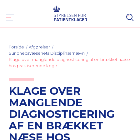
Forside
Afgørelser
Sundhedsvæsenets Disciplinærnævn
Klage over manglende diagnosticering af en brækket næse
hos praktiserende læge
KLAGE OVER
MANGLENDE
DIAGNOSTICERING
AF EN BRÆKKET
NÆSE HOS