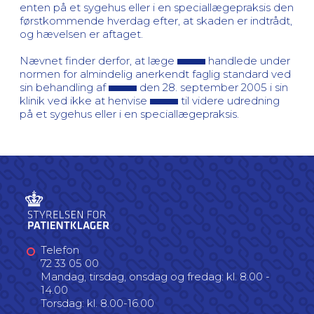
enten på et sygehus eller i en speciallægepraksis den
førstkommende hverdag efter, at skaden er indtrådt,
og hævelsen er aftaget.
Nævnet finder derfor, at læge
handlede under
normen for almindelig anerkendt faglig standard ved
sin behandling af
den 28. september 2005 i sin
klinik ved ikke at henvise
til videre udredning
på et sygehus eller i en speciallægepraksis.
Telefon
72 33 05 00
Mandag, tirsdag, onsdag og fredag: kl. 8.00 -
14.00
Torsdag: kl. 8.00-16.00