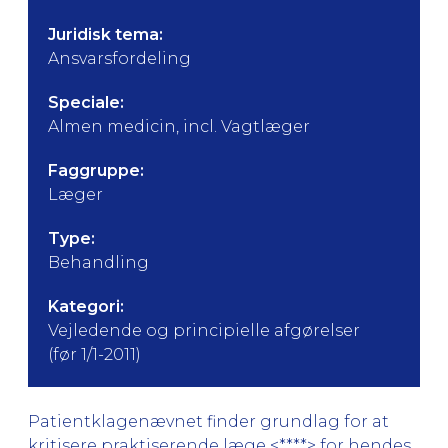
Juridisk tema:
Ansvarsfordeling
Speciale:
Almen medicin, incl. Vagtlæger
Faggruppe:
Læger
Type:
Behandling
Kategori:
Vejledende og principielle afgørelser
(før 1/1-2011)
Patientklagenævnet finder grundlag for at
kritisere praktiserende læge <****> for hendes