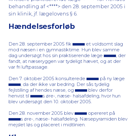
behandling af <****> den 28. september 2005 i
sin klinik, jf. lægelovens § 6.
Hændelsesforløb
Den 28. september 2005 fik
et voldsomt slag
mod næsen i en gymnastiktime. Hun blev samme
dag undersøgt hos sin praktiserende læge
, der
fandt, at næseryggen var tydeligt hævet, og at der
var fri luftpassage.
Den 7. oktober 2005 konsulterede
på ny læge
, da der ikke var bedring. Der sås tydelig
fejlstilling af hendes næse, og
blev derfor
henvist til
s øre-, næse- halsafdeling, hvor hun
blev undersøgt den 10. oktober 2005.
Den 28. november 2005 blev
opereret på
s øre-, næse- halsafdeling. Næsepyramiden blev
mejslet løs og placeret i midtlinien.