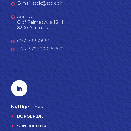
E-mail: stpk@stpk.dk
Adresse
Olof Palmes Allé 18 H
8200 Aarhus N
CVR: 39850885
EAN: 5798000363670
Følg os på LinkedIn
Linkedin profil
Nyttige Links
BORGER.DK
SUNDHED.DK