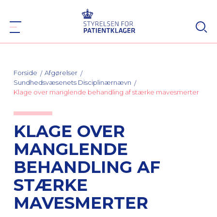
Forside
Afgørelser
Sundhedsvæsenets Disciplinærnævn
Klage over manglende behandling af stærke mavesmerter
KLAGE OVER
MANGLENDE
BEHANDLING AF
STÆRKE
MAVESMERTER