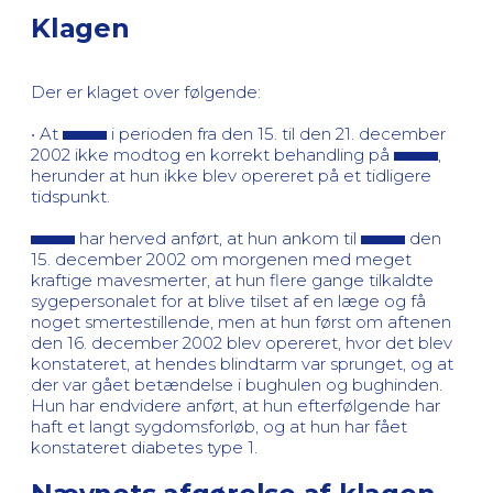
Klagen
Der er klaget over følgende:
• At
i perioden fra den 15. til den 21. december
2002 ikke modtog en korrekt behandling på
,
herunder at hun ikke blev opereret på et tidligere
tidspunkt.
har herved anført, at hun ankom til
den
15. december 2002 om morgenen med meget
kraftige mavesmerter, at hun flere gange tilkaldte
sygepersonalet for at blive tilset af en læge og få
noget smertestillende, men at hun først om aftenen
den 16. december 2002 blev opereret, hvor det blev
konstateret, at hendes blindtarm var sprunget, og at
der var gået betændelse i bughulen og bughinden.
Hun har endvidere anført, at hun efterfølgende har
haft et langt sygdomsforløb, og at hun har fået
konstateret diabetes type 1.