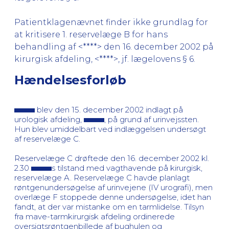
Patientklagenævnet finder ikke grundlag for
at kritisere 1. reservelæge B for hans
behandling af <****> den 16. december 2002 på
kirurgisk afdeling, <****>, jf. lægelovens § 6.
Hændelsesforløb
blev den 15. december 2002 indlagt på
urologisk afdeling,
, på grund af urinvejssten.
Hun blev umiddelbart ved indlæggelsen undersøgt
af reservelæge C.
Reservelæge C drøftede den 16. december 2002 kl.
2.30
s tilstand med vagthavende på kirurgisk,
reservelæge A. Reservelæge C havde planlagt
røntgenundersøgelse af urinvejene (IV urografi), men
overlæge F stoppede denne undersøgelse, idet han
fandt, at der var mistanke om en tarmlidelse. Tilsyn
fra mave-tarmkirurgisk afdeling ordinerede
oversigtsrøntgenbillede af bughulen og