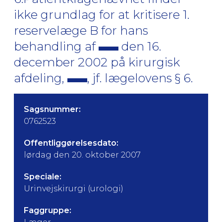
ikke grundlag for at kritisere 1.
reservelæge B for hans
behandling af
den 16.
december 2002 på kirurgisk
afdeling,
, jf. lægelovens § 6.
Sagsnummer:
0762523
Offentliggørelsesdato:
lørdag den 20. oktober 2007
Speciale:
Urinvejskirurgi (urologi)
Faggruppe: