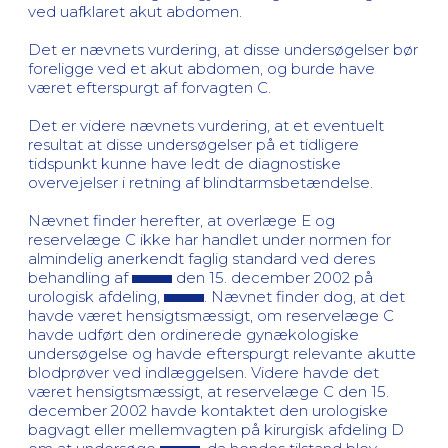
ved uafklaret akut abdomen.
Det er nævnets vurdering, at disse undersøgelser bør
foreligge ved et akut abdomen, og burde have
været efterspurgt af forvagten C.
Det er videre nævnets vurdering, at et eventuelt
resultat at disse undersøgelser på et tidligere
tidspunkt kunne have ledt de diagnostiske
overvejelser i retning af blindtarmsbetændelse.
Nævnet finder herefter, at overlæge E og
reservelæge C ikke har handlet under normen for
almindelig anerkendt faglig standard ved deres
behandling af
den 15. december 2002 på
urologisk afdeling,
. Nævnet finder dog, at det
havde været hensigtsmæssigt, om reservelæge C
havde udført den ordinerede gynækologiske
undersøgelse og havde efterspurgt relevante akutte
blodprøver ved indlæggelsen. Videre havde det
været hensigtsmæssigt, at reservelæge C den 15.
december 2002 havde kontaktet den urologiske
bagvagt eller mellemvagten på kirurgisk afdeling D