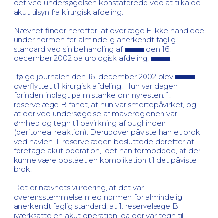
det ved undersøgelsen konstaterede ved at tilkalde
akut tilsyn fra kirurgisk afdeling.
Nævnet finder herefter, at overlæge F ikke handlede
under normen for almindelig anerkendt faglig
standard ved sin behandling af
den 16.
december 2002 på urologisk afdeling,
.
Ifølge journalen den 16. december 2002 blev
overflyttet til kirurgisk afdeling. Hun var dagen
forinden indlagt på mistanke om nyresten. 1.
reservelæge B fandt, at hun var smertepåvirket, og
at der ved undersøgelse af maveregionen var
ømhed og tegn til påvirkning af bughinden
(peritoneal reaktion). Derudover påviste han et brok
ved navlen. 1. reservelægen besluttede derefter at
foretage akut operation, idet han formodede, at der
kunne være opstået en komplikation til det påviste
brok.
Det er nævnets vurdering, at det var i
overensstemmelse med normen for almindelig
anerkendt faglig standard, at 1. reservelæge B
iværksatte en akut operation, da der var tegn til