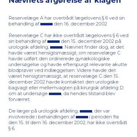
Nævnets afgørelse af klagen
Reservelæge A har overtrådt lægelovens § 6 ved sin
behandling af
den 16. december 2002.
Reservelæge C har ikke overtrådt lægelovens § 6 ved
sin behandling af
den 15. december 2002 på
urologisk afdeling,
. Nævnet finder dog, at det
havde været hensigtsmæssigt, om reservelæge C
havde udført den ordinerede gynækologiske
undersøgelse og havde efterspurgt relevante akutte
blodprøver ved indlæggelsen. Videre havde det
været hensigtsmæssigt, at reservelæge C den 15.
december 2002 havde kontaktet den urologiske
bagvagt eller mellemvagten på kirurgisk afdeling D
om at undersøge
, da hendes tilstand blev
forværret.
De læger på urologisk afdeling,
, der var
involverede i behandlingen af
i perioden fra
den 15. til dem 16. december 2002, har ikke overtrådt
§ 6.