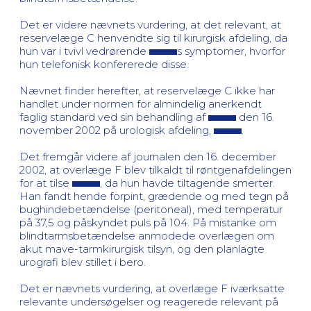
Det er videre nævnets vurdering, at det relevant, at
reservelæge C henvendte sig til kirurgisk afdeling, da
hun var i tvivl vedrørende
s symptomer, hvorfor
hun telefonisk konfererede disse.
Nævnet finder herefter, at reservelæge C ikke har
handlet under normen for almindelig anerkendt
faglig standard ved sin behandling af
den 16.
november 2002 på urologisk afdeling,
.
Det fremgår videre af journalen den 16. december
2002, at overlæge F blev tilkaldt til røntgenafdelingen
for at tilse
, da hun havde tiltagende smerter.
Han fandt hende forpint, grædende og med tegn på
bughindebetændelse (peritoneal), med temperatur
på 37,5 og påskyndet puls på 104. På mistanke om
blindtarmsbetændelse anmodede overlægen om
akut mave-tarmkirurgisk tilsyn, og den planlagte
urografi blev stillet i bero.
Det er nævnets vurdering, at overlæge F iværksatte
relevante undersøgelser og reagerede relevant på