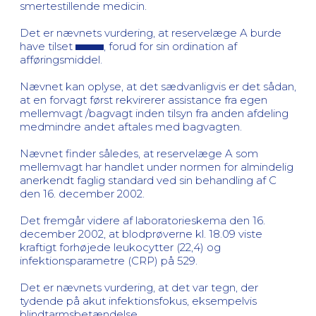
smertestillende medicin.
Det er nævnets vurdering, at reservelæge A burde
have tilset
, forud for sin ordination af
afføringsmiddel.
Nævnet kan oplyse, at det sædvanligvis er det sådan,
at en forvagt først rekvirerer assistance fra egen
mellemvagt /bagvagt inden tilsyn fra anden afdeling
medmindre andet aftales med bagvagten.
Nævnet finder således, at reservelæge A som
mellemvagt har handlet under normen for almindelig
anerkendt faglig standard ved sin behandling af C
den 16. december 2002.
Det fremgår videre af laboratorieskema den 16.
december 2002, at blodprøverne kl. 18.09 viste
kraftigt forhøjede leukocytter (22,4) og
infektionsparametre (CRP) på 529.
Det er nævnets vurdering, at det var tegn, der
tydende på akut infektionsfokus, eksempelvis
blindtarmsbetændelse.