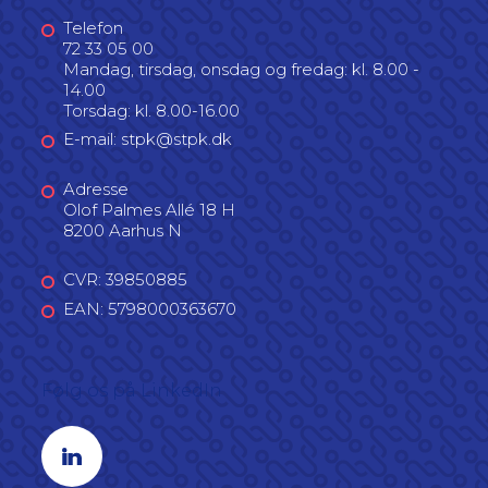
Telefon
72 33 05 00
Mandag, tirsdag, onsdag og fredag: kl. 8.00 -
14.00
Torsdag: kl. 8.00-16.00
E-mail: stpk@stpk.dk
Adresse
Olof Palmes Allé 18 H
8200 Aarhus N
CVR: 39850885
EAN: 5798000363670
Følg os på LinkedIn
Linkedin profil