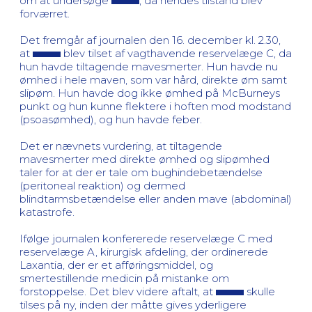
om at undersøge
, da hendes tilstand blev
forværret.
Det fremgår af journalen den 16. december kl. 2.30,
at
blev tilset af vagthavende reservelæge C, da
hun havde tiltagende mavesmerter. Hun havde nu
ømhed i hele maven, som var hård, direkte øm samt
slipøm. Hun havde dog ikke ømhed på McBurneys
punkt og hun kunne flektere i hoften mod modstand
(psoasømhed), og hun havde feber.
Det er nævnets vurdering, at tiltagende
mavesmerter med direkte ømhed og slipømhed
taler for at der er tale om bughindebetændelse
(peritoneal reaktion) og dermed
blindtarmsbetændelse eller anden mave (abdominal)
katastrofe.
Ifølge journalen konfererede reservelæge C med
reservelæge A, kirurgisk afdeling, der ordinerede
Laxantia, der er et afføringsmiddel, og
smertestillende medicin på mistanke om
forstoppelse. Det blev videre aftalt, at
skulle
tilses på ny, inden der måtte gives yderligere