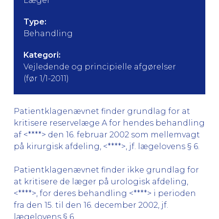
Læger
Type:
Behandling
Kategori:
Vejledende og principielle afgørelser
(før 1/1-2011)
Patientklagenævnet finder grundlag for at
kritisere reservelæge A for hendes behandling
af <****> den 16. februar 2002 som mellemvagt
på kirurgisk afdeling, <****>, jf. lægelovens § 6.
Patientklagenævnet finder ikke grundlag for
at kritisere de læger på urologisk afdeling,
<****>, for deres behandling <****> i perioden
fra den 15. til den 16. december 2002, jf.
lægelovens § 6.