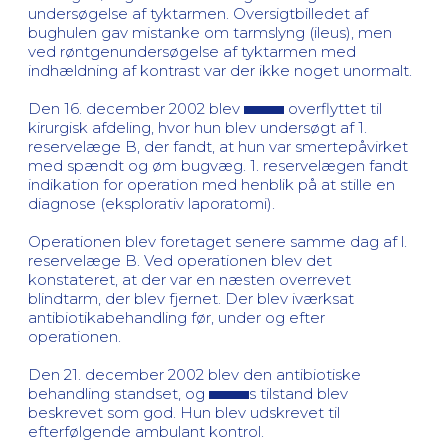
undersøgelse af tyktarmen. Oversigtbilledet af
bughulen gav mistanke om tarmslyng (ileus), men
ved røntgenundersøgelse af tyktarmen med
indhældning af kontrast var der ikke noget unormalt.
Den 16. december 2002 blev
overflyttet til
kirurgisk afdeling, hvor hun blev undersøgt af 1.
reservelæge B, der fandt, at hun var smertepåvirket
med spændt og øm bugvæg. 1. reservelægen fandt
indikation for operation med henblik på at stille en
diagnose (eksplorativ laporatomi).
Operationen blev foretaget senere samme dag af l.
reservelæge B. Ved operationen blev det
konstateret, at der var en næsten overrevet
blindtarm, der blev fjernet. Der blev iværksat
antibiotikabehandling før, under og efter
operationen.
Den 21. december 2002 blev den antibiotiske
behandling standset, og
s tilstand blev
beskrevet som god. Hun blev udskrevet til
efterfølgende ambulant kontrol.