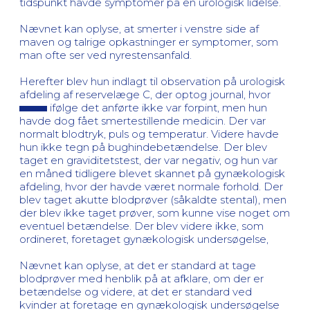
tidspunkt havde symptomer på en urologisk lidelse.
Nævnet kan oplyse, at smerter i venstre side af
maven og talrige opkastninger er symptomer, som
man ofte ser ved nyrestensanfald.
Herefter blev hun indlagt til observation på urologisk
afdeling af reservelæge C, der optog journal, hvor
ifølge det anførte ikke var forpint, men hun
havde dog fået smertestillende medicin. Der var
normalt blodtryk, puls og temperatur. Videre havde
hun ikke tegn på bughindebetændelse. Der blev
taget en graviditetstest, der var negativ, og hun var
en måned tidligere blevet skannet på gynækologisk
afdeling, hvor der havde været normale forhold. Der
blev taget akutte blodprøver (såkaldte stental), men
der blev ikke taget prøver, som kunne vise noget om
eventuel betændelse. Der blev videre ikke, som
ordineret, foretaget gynækologisk undersøgelse,
Nævnet kan oplyse, at det er standard at tage
blodprøver med henblik på at afklare, om der er
betændelse og videre, at det er standard ved
kvinder at foretage en gynækologisk undersøgelse