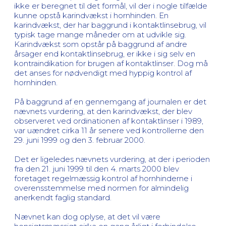
ikke er beregnet til det formål, vil der i nogle tilfælde
kunne opstå karindvækst i hornhinden. En
karindvækst, der har baggrund i kontaktlinsebrug, vil
typisk tage mange måneder om at udvikle sig.
Karindvækst som opstår på baggrund af andre
årsager end kontaktlinsebrug, er ikke i sig selv en
kontraindikation for brugen af kontaktlinser. Dog må
det anses for nødvendigt med hyppig kontrol af
hornhinden.
På baggrund af en gennemgang af journalen er det
nævnets vurdering, at den karindvækst, der blev
observeret ved ordinationen af kontaktlinser i 1989,
var uændret cirka 11 år senere ved kontrollerne den
29. juni 1999 og den 3. februar 2000.
Det er ligeledes nævnets vurdering, at der i perioden
fra den 21. juni 1999 til den 4. marts 2000 blev
foretaget regelmæssig kontrol af hornhinderne i
overensstemmelse med normen for almindelig
anerkendt faglig standard.
Nævnet kan dog oplyse, at det vil være