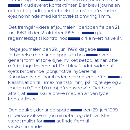
fik udleveret kontaktlinser. Der blev i journalen
noteret og indtegnet et enkelt område på venstre
øjes hornhinde med karindvækst omkring 1 mm.
Det fremgår videre af journalen i perioden fra den 21.
juni 1989 til den 2. oktober 1998, at
gik
regelmæssigt til kontrol hos
cirka hvert halve år.
Ifølge journalen den 29. juni 1999 klagede
i
forbindelse med undersøgelsen hos
over
gener i form af tørre øjne, hvilket betød, at han ofte
måtte tage linserne ud. Der blev fundet rødme af
øjets bindehinde (conjunctival hyperæmi).
Karindvæksten i hornhinden blev noteret efter
s
klassifikation til 1 (maximalt 0,5 mm) på højre øje og 2
(mellem 0,5 og 1,0 mm) på venstre øje. Det blev
aftalt, at
skulle prøve med en anden type
kontaktlinser.
Den optiker, der undersøgte
den 29. juni 1999
underskrev ikke sit journalnotat, og det har ikke
været muligt for
at finde frem til
vedkommende.