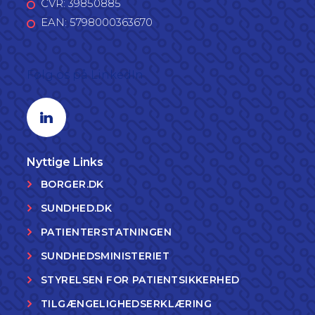
CVR: 39850885
EAN: 5798000363670
Følg os på LinkedIn
Linkedin profil
Nyttige Links
BORGER.DK
SUNDHED.DK
PATIENTERSTATNINGEN
SUNDHEDSMINISTERIET
STYRELSEN FOR PATIENTSIKKERHED
TILGÆNGELIGHEDSERKLÆRING