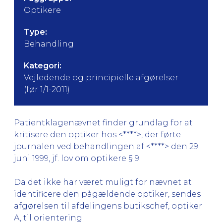
Optikere
Type:
Behandling
Kategori:
Vejledende og principielle afgørelser
(før 1/1-2011)
Patientklagenævnet finder grundlag for at
kritisere den optiker hos <****>, der førte
journalen ved behandlingen af <****> den 29.
juni 1999, jf. lov om optikere § 9.
Da det ikke har været muligt for nævnet at
identificere den pågældende optiker, sendes
afgørelsen til afdelingens butikschef, optiker
A, til orientering.