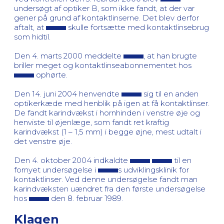
undersøgt af optiker B, som ikke fandt, at der var
gener på grund af kontaktlinserne. Det blev derfor
aftalt, at
skulle fortsætte med kontaktlinsebrug
som hidtil.
Den 4. marts 2000 meddelte
, at han brugte
briller meget og kontaktlinseabonnementet hos
ophørte.
Den 14. juni 2004 henvendte
sig til en anden
optikerkæde med henblik på igen at få kontaktlinser.
De fandt karindvækst i hornhinden i venstre øje og
henviste til øjenlæge, som fandt ret kraftig
karindvækst (1 – 1,5 mm) i begge øjne, mest udtalt i
det venstre øje.
Den 4. oktober 2004 indkaldte
til en
fornyet undersøgelse i
s udviklingsklinik for
kontaktlinser. Ved denne undersøgelse fandt man
karindvæksten uændret fra den første undersøgelse
hos
den 8. februar 1989.
Klagen