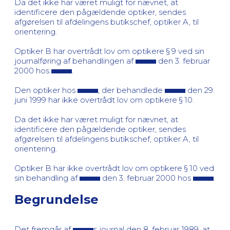
Da det ikke har været muligt for nævnet, at
identificere den pågældende optiker, sendes
afgørelsen til afdelingens butikschef, optiker A, til
orientering.
Optiker B har overtrådt lov om optikere § 9 ved sin
journalføring af behandlingen af
den 3. februar
2000 hos
.
Den optiker hos
, der behandlede
den 29.
juni 1999 har ikke overtrådt lov om optikere § 10.
Da det ikke har været muligt for nævnet, at
identificere den pågældende optiker, sendes
afgørelsen til afdelingens butikschef, optiker A, til
orientering.
Optiker B har ikke overtrådt lov om optikere § 10 ved
sin behandling af
den 3. februar 2000 hos
.
Begrundelse
Det fremgår af
s journal den 8. februar 1989, at