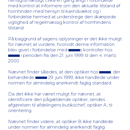
hensigtsmæssigt cirka en gang årligt i forbindelse
med kontrol at informere om den aktuelle tilstand af
hornhinden med hensyn til karindvækst og i
forbindelse hermed at understrege den skærpede
vigtighed af regelmæssig kontrol af hornhindens
tilstand.
På baggrund af sagens oplysninger er det ikke muligt
for nævnet at vurdere, hvorvidt denne information
blev givet i forbindelse med
s kontroller hos
i perioden fra den 21. juni 1999 til den 4. marts
2000.
Nævnet finder således, at den optiker hos
, der
behandlede
29. juni 1999, ikke handlede under
normen for almindelig anerkendt faglig standard.
Da det ikke har været muligt for nævnet, at
identificere den pågældende optiker, sendes
afgørelsen til afdelingens butikschef, optiker A, til
orientering.
Nævnet finder videre, at optiker B ikke handlede
under normen for almindelig anerkendt faglig