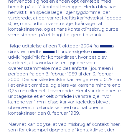
henvendte sig hos en anden optikerkæde med
henblik på at få kontaktlinser igen. Herfra blev han
henvist til en speciallæge i øjensygdomme, der
vurderede, at der var ret kraftig karindvækst i begge
øjne, mest udtalt i venstre øje, forårsaget af
kontaktlinserne, og at hans kontaktlinsebrug burde
være stoppet på et langt tidligere tidspunkt.
Ifølge udtalelse af den 7. oktober 2004 fra
s
direktør mødte
til undersøgelse i
s
udviklingsklinik for kontaktlinser, hvor det blev
vurderet, at karindvæksten i øjnene var i
overensstemmelse med det anførte i journalen i
perioden fra den 8. februar 1989 til den 3. februar
2000. Der var således ikke kar længere end 0,25 mm
i et enkelt område, og ellers var karrene mindre end
0,25 mm eller helt fraværende. Hertil var den eneste
undtagelse et enkelt område i venstre øje, hvor
karrene var 1 mm, disse kar var ligeledes blevet
observeret i forbindelse med ordinationen af
kontaktlinser den 8. februar 1989.
Nævnet kan oplyse, at ved misbrug af kontaktlinser,
som for eksempel døgnbrug af kontaktlinser, der