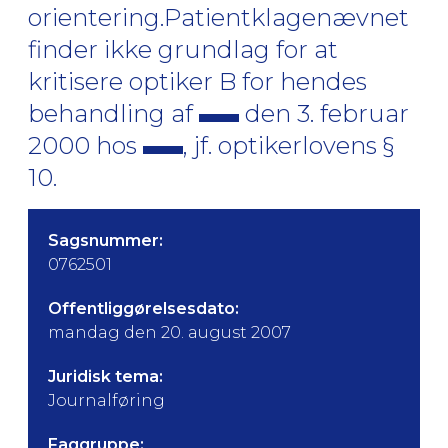
orientering.Patientklagenævnet
finder ikke grundlag for at
kritisere optiker B for hendes
behandling af
den 3. februar
2000 hos
, jf. optikerlovens §
10.
Sagsnummer:
0762501
Offentliggørelsesdato:
mandag den 20. august 2007
Juridisk tema:
Journalføring
Faggruppe: