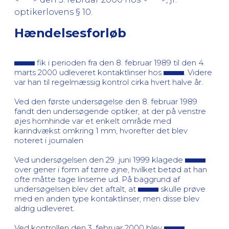
optikerlovens § 10.
Hændelsesforløb
fik i perioden fra den 8. februar 1989 til den 4.
marts 2000 udleveret kontaktlinser hos
. Videre
var han til regelmæssig kontrol cirka hvert halve år.
Ved den første undersøgelse den 8. februar 1989
fandt den undersøgende optiker, at der på venstre
øjes hornhinde var et enkelt område med
karindvækst omkring 1 mm, hvorefter det blev
noteret i journalen
Ved undersøgelsen den 29. juni 1999 klagede
over gener i form af tørre øjne, hvilket betød at han
ofte måtte tage linserne ud. På baggrund af
undersøgelsen blev det aftalt, at
skulle prøve
med en anden type kontaktlinser, men disse blev
aldrig udleveret.
Ved kontrollen den 3. februar 2000 blev