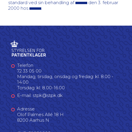
standard ved sin behandling af
den 3. februar
2000 hos
.
Telefon
72 33 05 00
Mandag, tirsdag, onsdag og fredag: kl. 8.00 -
14.00
Torsdag: kl. 8.00-16.00
E-mail: stpk@stpk.dk
Adresse
Olof Palmes Allé 18 H
8200 Aarhus N