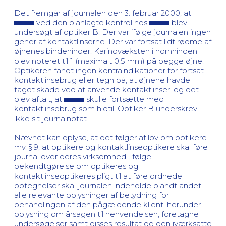
Det fremgår af journalen den 3. februar 2000, at
ved den planlagte kontrol hos
blev
undersøgt af optiker B. Der var ifølge journalen ingen
gener af kontaktlinserne. Der var fortsat lidt rødme af
øjnenes bindehinder. Karindvæksten i hornhinden
blev noteret til 1 (maximalt 0,5 mm) på begge øjne.
Optikeren fandt ingen kontraindikationer for fortsat
kontaktlinsebrug eller tegn på, at øjnene havde
taget skade ved at anvende kontaktlinser, og det
blev aftalt, at
skulle fortsætte med
kontaktlinsebrug som hidtil. Optiker B underskrev
ikke sit journalnotat.
Nævnet kan oplyse, at det følger af lov om optikere
mv. § 9, at optikere og kontaktlinseoptikere skal føre
journal over deres virksomhed. Ifølge
bekendtgørelse om optikeres og
kontaktlinseoptikeres pligt til at føre ordnede
optegnelser skal journalen indeholde blandt andet
alle relevante oplysninger af betydning for
behandlingen af den pågældende klient, herunder
oplysning om årsagen til henvendelsen, foretagne
undersøgelser samt disses resultat og den iværksatte