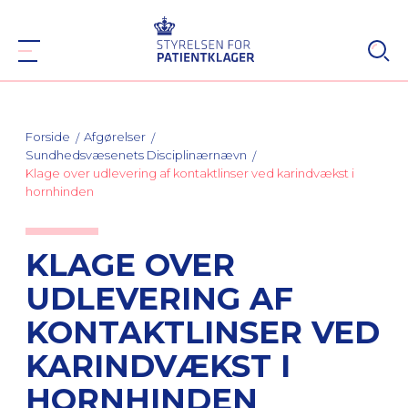
Forside
Afgørelser
Sundhedsvæsenets Disciplinærnævn
Klage over udlevering af kontaktlinser ved karindvækst i
hornhinden
KLAGE OVER
UDLEVERING AF
KONTAKTLINSER VED
KARINDVÆKST I
HORNHINDEN