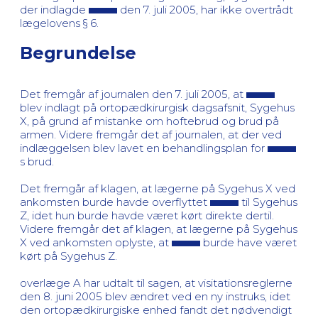
der indlagde
den 7. juli 2005, har ikke overtrådt
lægelovens § 6.
Begrundelse
Det fremgår af journalen den 7. juli 2005, at
blev indlagt på ortopædkirurgisk dagsafsnit, Sygehus
X, på grund af mistanke om hoftebrud og brud på
armen. Videre fremgår det af journalen, at der ved
indlæggelsen blev lavet en behandlingsplan for
s brud.
Det fremgår af klagen, at lægerne på Sygehus X ved
ankomsten burde havde overflyttet
til Sygehus
Z, idet hun burde havde været kørt direkte dertil.
Videre fremgår det af klagen, at lægerne på Sygehus
X ved ankomsten oplyste, at
burde have været
kørt på Sygehus Z.
overlæge A har udtalt til sagen, at visitationsreglerne
den 8. juni 2005 blev ændret ved en ny instruks, idet
den ortopædkirurgiske enhed fandt det nødvendigt