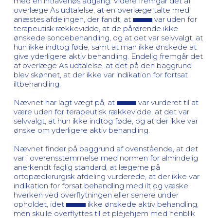
med en intravenøs adgang. Videre fremgår det af
overlæge As udtalelse, at en overlæge talte med
anæstesiafdelingen, der fandt, at
var uden for
terapeutisk rækkevidde, at de pårørende ikke
ønskede sondebehandling, og at det var selvvalgt, at
hun ikke indtog føde, samt at man ikke ønskede at
give yderligere aktiv behandling. Endelig fremgår det
af overlæge As udtalelse, at det på den baggrund
blev skønnet, at der ikke var indikation for fortsat
iltbehandling.
Nævnet har lagt vægt på, at
var vurderet til at
være uden for terapeutisk rækkevidde, at det var
selvvalgt, at hun ikke indtog føde, og at der ikke var
ønske om yderligere aktiv behandling.
Nævnet finder på baggrund af ovenstående, at det
var i overensstemmelse med normen for almindelig
anerkendt faglig standard, at lægerne på
ortopædkirurgisk afdeling vurderede, at der ikke var
indikation for forsat behandling med ilt og væske
hverken ved overflytningen eller senere under
opholdet, idet
ikke ønskede aktiv behandling,
men skulle overflyttes til et plejehjem med henblik