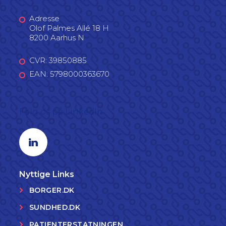
Adresse
Olof Palmes Allé 18 H
8200 Aarhus N
CVR: 39850885
EAN: 5798000363670
Følg os på LinkedIn
Linkedin profil
Nyttige Links
BORGER.DK
SUNDHED.DK
PATIENTERSTATNINGEN