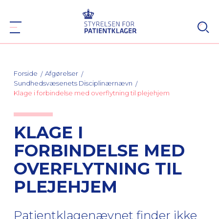
Forside
Afgørelser
Sundhedsvæsenets Disciplinærnævn
Klage i forbindelse med overflytning til plejehjem
KLAGE I
FORBINDELSE MED
OVERFLYTNING TIL
PLEJEHJEM
Patientklagenævnet finder ikke