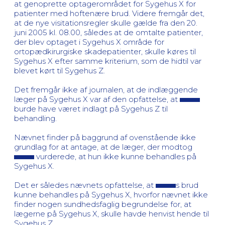
at genoprette optagerområdet for Sygehus X for
patienter med hoftenære brud. Videre fremgår det,
at de nye visitationsregler skulle gælde fra den 20.
juni 2005 kl. 08.00, således at de omtalte patienter,
der blev optaget i Sygehus X område for
ortopædkirurgiske skadepatienter, skulle køres til
Sygehus X efter samme kriterium, som de hidtil var
blevet kørt til Sygehus Z.
Det fremgår ikke af journalen, at de indlæggende
læger på Sygehus X var af den opfattelse, at
burde have været indlagt på Sygehus Z til
behandling.
Nævnet finder på baggrund af ovenstående ikke
grundlag for at antage, at de læger, der modtog
vurderede, at hun ikke kunne behandles på
Sygehus X.
Det er således nævnets opfattelse, at
s brud
kunne behandles på Sygehus X, hvorfor nævnet ikke
finder nogen sundhedsfaglig begrundelse for, at
lægerne på Sygehus X, skulle havde henvist hende til
Sygehus Z.