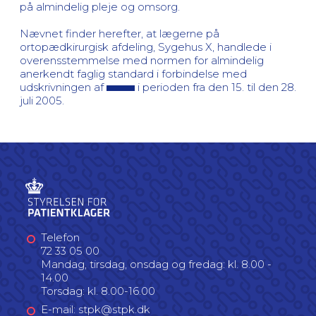
på almindelig pleje og omsorg.
Nævnet finder herefter, at lægerne på
ortopædkirurgisk afdeling, Sygehus X, handlede i
overensstemmelse med normen for almindelig
anerkendt faglig standard i forbindelse med
udskrivningen af
i perioden fra den 15. til den 28.
juli 2005.
Telefon
72 33 05 00
Mandag, tirsdag, onsdag og fredag: kl. 8.00 -
14.00
Torsdag: kl. 8.00-16.00
E-mail: stpk@stpk.dk