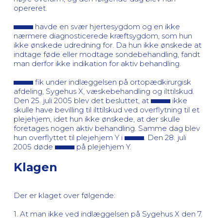
opereret.
havde en svær hjertesygdom og en ikke
nærmere diagnosticerede kræftsygdom, som hun
ikke ønskede udredning for. Da hun ikke ønskede at
indtage føde eller modtage sondebehandling, fandt
man derfor ikke indikation for aktiv behandling.
fik under indlæggelsen på ortopædkirurgisk
afdeling, Sygehus X, væskebehandling og ilttilskud.
Den 25. juli 2005 blev det besluttet, at
ikke
skulle have bevilling til ilttilskud ved overflytning til et
plejehjem, idet hun ikke ønskede, at der skulle
foretages nogen aktiv behandling. Samme dag blev
hun overflyttet til plejehjem Y i
. Den 28. juli
2005 døde
på plejehjem Y.
Klagen
Der er klaget over følgende:
1. At man ikke ved indlæggelsen på Sygehus X den 7.