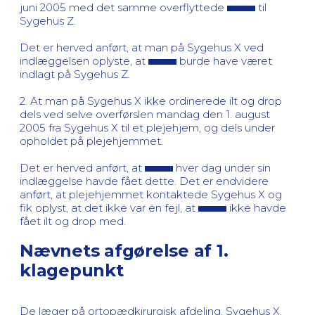
juni 2005 med det samme overflyttede
til
Sygehus Z.
Det er herved anført, at man på Sygehus X ved
indlæggelsen oplyste, at
burde have været
indlagt på Sygehus Z.
2. At man på Sygehus X ikke ordinerede ilt og drop
dels ved selve overførslen mandag den 1. august
2005 fra Sygehus X til et plejehjem, og dels under
opholdet på plejehjemmet.
Det er herved anført, at
hver dag under sin
indlæggelse havde fået dette. Det er endvidere
anført, at plejehjemmet kontaktede Sygehus X og
fik oplyst, at det ikke var en fejl, at
ikke havde
fået ilt og drop med.
Nævnets afgørelse af 1.
klagepunkt
De læger på ortopædkirurgisk afdeling, Sygehus X,