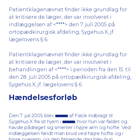
Patientklagenævnet finder ikke grundlag for
at kritisere de læger, der var involveret i
indlæggelsen af <****> den 7. juli 2005 på
ortopædkirurgisk afdeling, Sygehus X, jf.
lægelovens § 6.
Patientklagenævnet finder ikke grundlag for
at kritisere de læger, der var involveret i
behandlingen af <****> i perioden fra den 15. til
den 28. juli 2005 på ortopædkirurgisk afdeling,
Sygehus X, jf. lægelovens § 6.
Hændelsesforløb
Den 7. juli 2005 blev
af Falck indbragt til
Sygehus X fra sit hjem i
, hvor hun var faldet og
havde pådraget sig smerter i højre arm og hofte. Ved
indlæggelsen fandt man brud ved højre hofte og i
højre overarm, og den følgende dag blev hun