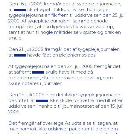
Den 16.juli 2005 fremgår det af sygeplejerjournalen,
at
fik et øget ilttilskud, hvilket hun ifølge
sygeplejejournalen fik frem til udskrivelsen den 25. juli
2005. Af sygeplejejournalen i samme periode
fremgår det, at hun ligeledes fik væske via drop,
samt at hun til nogle måltider selv spiste og drak en
smule.
Den 21. juli 2005 fremgår det af sygeplejejournalen,
at
havde fået en plejehjemsplads.
Af sygeplejejournalen den 24. juli 2005 fremgår det,
at såfremt
skulle have ilt med på
plejehjemmet, skulle der laves en bevilling, som
skulle noteres i journalen.
Den 25. juli 2005 blev det ifølge sygeplejejournalen
besluttet, at
ikke skulle fortsætte med ilt efter
udskrivelsen i henhold til journalnotatet af den 15. juli
2005.
Det fremgår af overlæge As udtalelse til sagen, at
man normalt ikke udskriver patienter til plejehjem