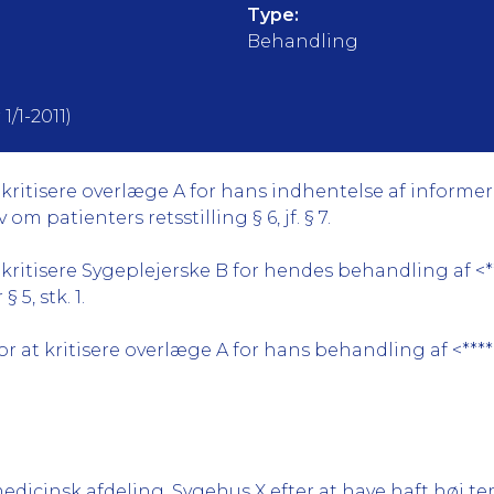
Type:
Behandling
1/1-2011)
ritisere overlæge A for hans indhentelse af informeret
m patienters retsstilling § 6, jf. § 7.
kritisere Sygeplejerske B for hendes behandling af <*
 5, stk. 1.
 at kritisere overlæge A for hans behandling af <****
medicinsk afdeling, Sygehus X efter at have haft høj