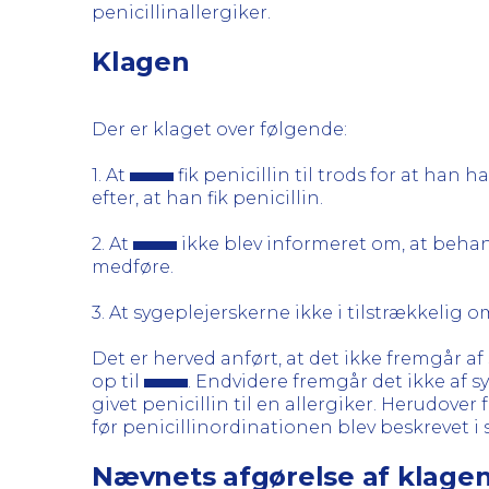
penicillinallergiker.
Klagen
Der er klaget over følgende:
1. At
fik penicillin til trods for at han
efter, at han fik penicillin.
2. At
ikke blev informeret om, at behan
medføre.
3. At sygeplejerskerne ikke i tilstrækkelig
Det er herved anført, at det ikke fremgår af
op til
. Endvidere fremgår det ikke af 
givet penicillin til en allergiker. Herudove
før penicillinordinationen blev beskrevet i
Nævnets afgørelse af klage