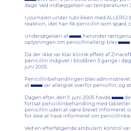
dage. Ved indlæggelsen var temperaturen 3
I journalen under rubrikken med ALLERGI b
reaktion, idet han fik penicillin som spæd, o
Undersøgelsen af
, herunder røntgenu
oplysningen om penicillinallergi blev
Da der ikke var klar klinisk effekt af Zin
penicillin indgivet i blodåren 3 gange i dø
juni 2005.
Penicillinbehandlingen blev administreret
at
var allergisk overfor penicillin, og
Dagen efter, den 9. juni 2005 havde
det
fortsat penicillinbehandling med tabletter
penicillin uden at være blevet informeret o
for ikke at have informeret om penicillinb
Ved en efterfølgende ambulant kontrol va