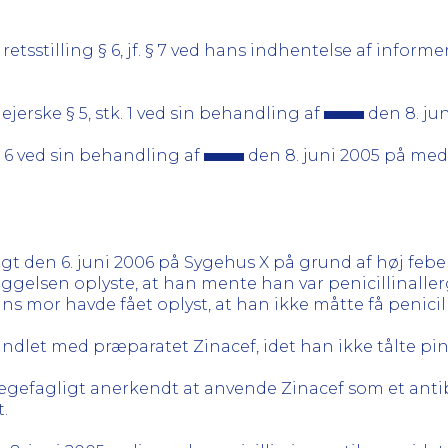
etsstilling § 6, jf. § 7 ved hans indhentelse af inform
jerske § 5, stk. 1 ved sin behandling af
den 8. ju
 6 ved sin behandling af
den 8. juni 2005 på medi
agt den 6. juni 2006 på Sygehus X på grund af høj fe
gelsen oplyste, at han mente han var penicillinaller
s mor havde fået oplyst, at han ikke måtte få penicill
dlet med præparatet Zinacef, idet han ikke tålte pini
lægefagligt anerkendt at anvende Zinacef som et anti
t.