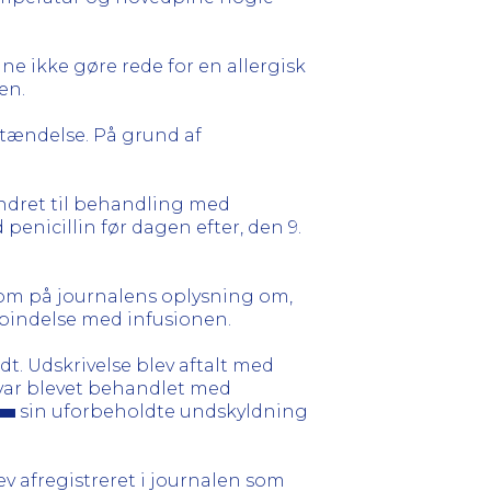
ne ikke gøre rede for en allergisk
en.
etændelse. På grund af
ændret til behandling med
nicillin før dagen efter, den 9.
som på journalens oplysning om,
orbindelse med infusionen.
t. Udskrivelse blev aftalt med
 var blevet behandlet med
sin uforbeholdte undskyldning
ev afregistreret i journalen som