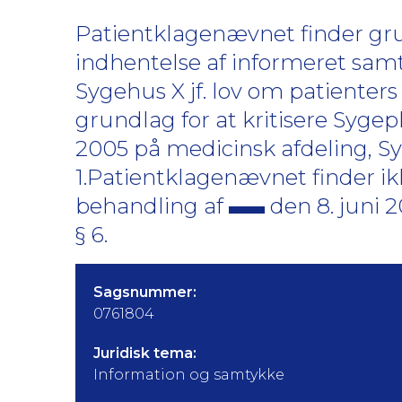
Patientklagenævnet finder grun
indhentelse af informeret sam
Sygehus X jf. lov om patienters 
grundlag for at kritisere Syge
2005 på medicinsk afdeling, Syg
1.Patientklagenævnet finder ik
behandling af
den 8. juni 
§ 6.
Sagsnummer:
0761804
Juridisk tema:
Information og samtykke