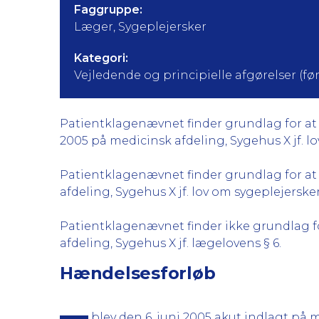
Faggruppe:
Læger, Sygeplejersker
Kategori:
Vejledende og principielle afgørelser (før 
Patientklagenævnet finder grundlag for at k
2005 på medicinsk afdeling, Sygehus X jf. lov o
Patientklagenævnet finder grundlag for at 
afdeling, Sygehus X jf. lov om sygeplejersker §
Patientklagenævnet finder ikke grundlag for
afdeling, Sygehus X jf. lægelovens § 6.
Hændelsesforløb
blev den 6. juni 2005 akut indlagt på 