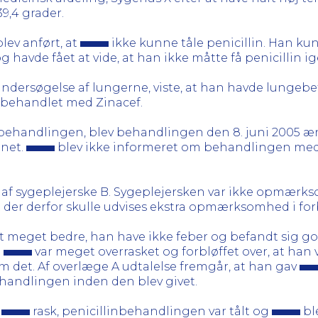
9,4 grader.
lev anført, at
ikke kunne tåle penicillin. Han kun
g havde fået at vide, at han ikke måtte få penicillin ig
ndersøgelse af lungerne, viste, at han havde lungeb
behandlet med Zinacef.
acefbehandlingen, blev behandlingen den 8. juni 2005 
gnet.
blev ikke informeret om behandlingen med pe
 af sygeplejerske B. Sygeplejersken var ikke opmærk
 at der derfor skulle udvises ekstra opmærksomhed i f
 meget bedre, han have ikke feber og befandt sig god
.
var meget overrasket og forbløffet over, at han
m det. Af overlæge A udtalelse fremgår, at han gav
ehandlingen inden den blev givet.
r
rask, penicillinbehandlingen var tålt og
bl