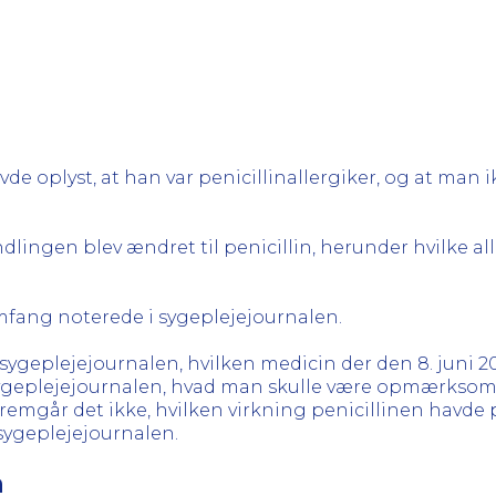
 havde oplyst, at han var penicillinallergiker, og at m
dlingen blev ændret til penicillin, herunder hvilke al
 omfang noterede i sygeplejejournalen.
 sygeplejejournalen, hvilken medicin der den 8. juni 2
sygeplejejournalen, hvad man skulle være opmærksom p
r fremgår det ikke, hvilken virkning penicillinen havde
 sygeplejejournalen.
n