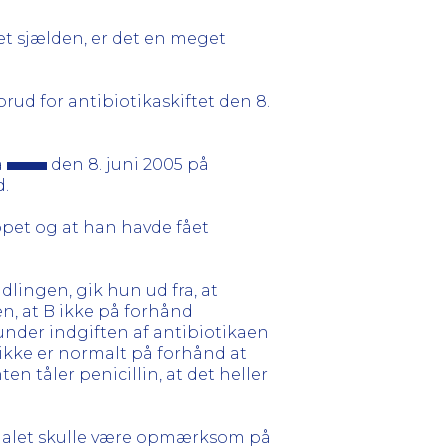
et sjælden, er det en meget
orud for antibiotikaskiftet den 8.
a
den 8. juni 2005 på
d.
pet og at han havde fået
dlingen, gik hun ud fra, at
en, at B ikke på forhånd
under indgiften af antibiotikaen
 ikke er normalt på forhånd at
en tåler penicillin, at det heller
sonalet skulle være opmærksom på