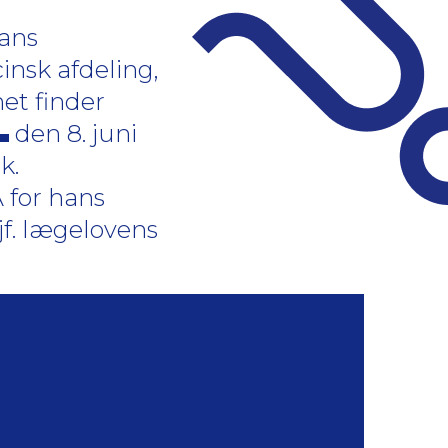
hans
insk afdeling,
net finder
den 8. juni
k.
 for hans
jf. lægelovens