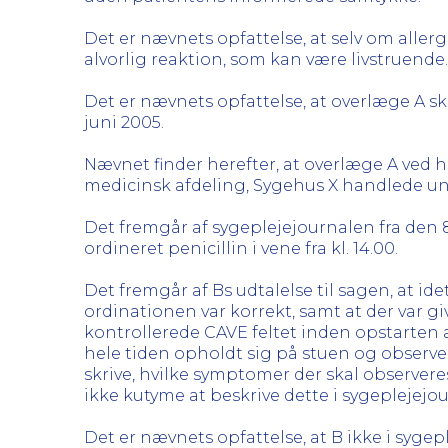
Det er nævnets opfattelse, at selv om aller
alvorlig reaktion, som kan være livstruende.
Det er nævnets opfattelse, at overlæge A s
juni 2005.
Nævnet finder herefter, at overlæge A ved
medicinsk afdeling, Sygehus X handlede un
Det fremgår af sygeplejejournalen fra den 8
ordineret penicillin i vene fra kl. 14.00.
Det fremgår af Bs udtalelse til sagen, at i
ordinationen var korrekt, samt at der var g
kontrollerede CAVE feltet inden opstarten 
hele tiden opholdt sig på stuen og observ
skrive, hvilke symptomer der skal observeres 
ikke kutyme at beskrive dette i sygeplejejo
Det er nævnets opfattelse, at B ikke i sy