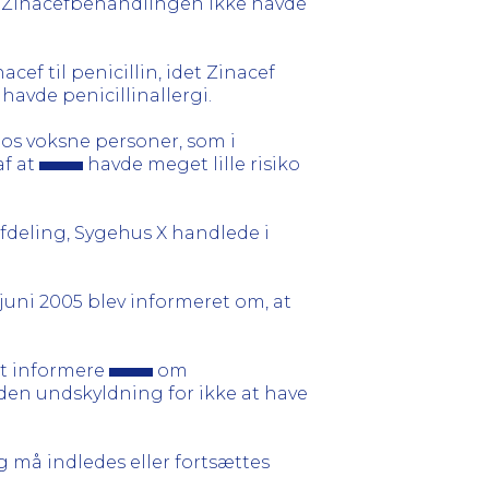
et Zinacefbehandlingen ikke havde
cef til penicillin, idet Zinacef
havde penicillinallergi.
hos voksne personer, som i
af at
havde meget lille risiko
fdeling, Sygehus X handlede i
. juni 2005 blev informeret om, at
at informere
om
en undskyldning for ikke at have
ng må indledes eller fortsættes