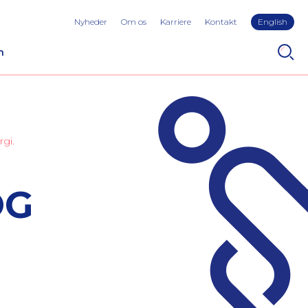
Nyheder
Om os
Karriere
Kontakt
English
n
rgi.
OG