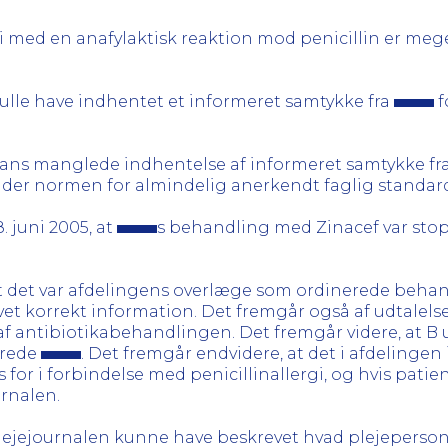
gi med en anafylaktisk reaktion mod penicillin er meg
kulle have indhentet et informeret samtykke fra
f
 hans manglede indhentelse af informeret samtykke fr
der normen for almindelig anerkendt faglig standar
. juni 2005, at
s behandling med Zinacef var stop
det det var afdelingens overlæge som ordinerede behan
ivet korrekt information. Det fremgår også af udtalels
af antibiotikabehandlingen. Det fremgår videre, at B 
erede
. Det fremgår endvidere, at det i afdelingen
for i forbindelse med penicillinallergi, og hvis patient
urnalen.
geplejejournalen kunne have beskrevet hvad plejeper