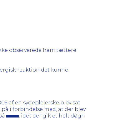
an ikke observerede ham tættere
lergisk reaktion det kunne
005 af en sygeplejerske blev sat
å i forbindelse med, at der blev
 på
, idet der gik et helt døgn