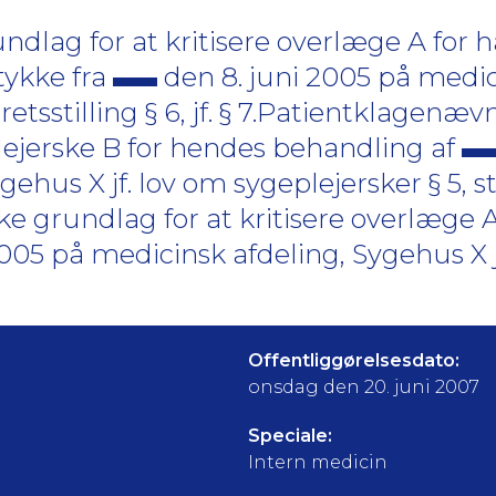
dlag for at kritisere overlæge A for 
tykke fra
den 8. juni 2005 på medic
retsstilling § 6, jf. § 7.Patientklagenæv
plejerske B for hendes behandling af
ehus X jf. lov om sygeplejersker § 5, st
ke grundlag for at kritisere overlæge A
2005 på medicinsk afdeling, Sygehus X 
Offentliggørelsesdato:
onsdag den 20. juni 2007
Speciale:
Intern medicin