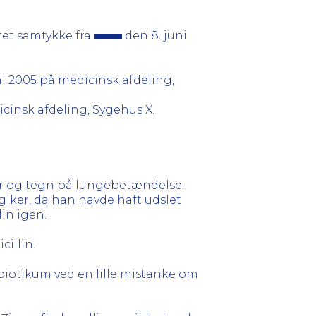
eret samtykke fra
den 8. juni
ni 2005 på medicinsk afdeling,
cinsk afdeling, Sygehus X.
ber og tegn på lungebetændelse.
giker, da han havde haft udslet
in igen.
cillin.
biotikum ved en lille mistanke om