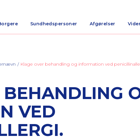
Borgere
Sundhedspersoner
Afgørelser
Vide
nærnævn
Klage over behandling og information ved penicillinalle
 BEHANDLING 
N VED
LLERGI.