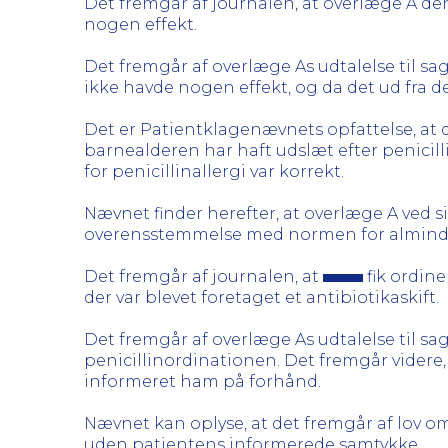
Det fremgår af journalen, at overlæge A den 
nogen effekt.
Det fremgår af overlæge As udtalelse til sage
ikke havde nogen effekt, og da det ud fra d
Det er Patientklagenævnets opfattelse, at d
barnealderen har haft udslæt efter penicill
for penicillinallergi var korrekt.
Nævnet finder herefter, at overlæge A ved 
overensstemmelse med normen for almindel
Det fremgår af journalen, at
fik ordine
der var blevet foretaget et antibiotikaskift.
Det fremgår af overlæge As udtalelse til s
penicillinordinationen. Det fremgår videre,
informeret ham på forhånd.
Nævnet kan oplyse, at det fremgår af lov om p
uden patientens informerede samtykke.