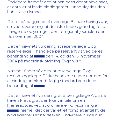
Endvidere fremgår det, at han bestrider at have sagt,
at antallet af hvide blodlegemer kunne skyldes den
habituelle tilstand.
Det er på baggrund af overlæge Bs partshøringssvar,
nævnets vurdering, at der ikke findes grundlag for at
fravige de oplysninger, der fremgår af journalen den
15. november 2004.
Det er nævnets vurdering at reservelæge E og
reservelæge F handlede på relevant vis ved deres
behandling af
den 14. og den 15. november
2004 på medicinsk afdeling, Sygehus x.
Nævnet finder således, at reservelæge E og
reservelægelæge F ikke handlede under normen for
almindelig anerkendt faglig standard ved deres
behandling af
.
Det er nævnets vurdering, at afdelingslæge A burde
have sikret sig, at der ikke var tale om en
hjerneabsces ved at ordinere en CT-scanning af
s hjerne, idet der var et let forhøjet antal hvide
blodlegemer i spinalvæsken. Endvidere burde hun