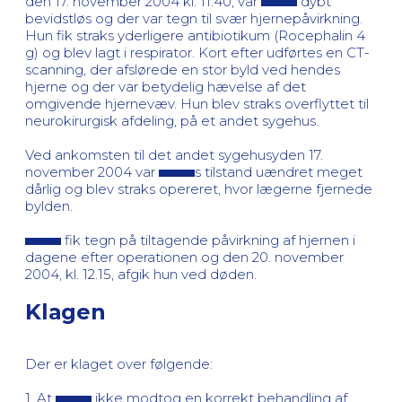
den 17. november 2004 kl. 11.40, var
dybt
bevidstløs og der var tegn til svær hjernepåvirkning.
Hun fik straks yderligere antibiotikum (Rocephalin 4
g) og blev lagt i respirator. Kort efter udførtes en CT-
scanning, der afslørede en stor byld ved hendes
hjerne og der var betydelig hævelse af det
omgivende hjernevæv. Hun blev straks overflyttet til
neurokirurgisk afdeling, på et andet sygehus.
Ved ankomsten til det andet sygehusyden 17.
november 2004 var
s tilstand uændret meget
dårlig og blev straks opereret, hvor lægerne fjernede
bylden.
fik tegn på tiltagende påvirkning af hjernen i
dagene efter operationen og den 20. november
2004, kl. 12.15, afgik hun ved døden.
Klagen
Der er klaget over følgende:
1. At
ikke modtog en korrekt behandling af