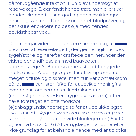
på forudgående infektion. Hun blev undersøgt af
reservelæge E, der fandt hende træt, men ellers var
hendes almene tilstand god og der blev ikke gjort
neurologiske fund. Der blev ordineret blodprøver, og
der skulle endvidere holdes øje med hendes
bevidsthedsniveau.
Det fremgår videre af journalen samme dag, at
blev tilset af reservelæge F, der gennemgik hendes
sygehistorie og herefter drøftede den, herunder den
videre behandlingsplan med bagvagten,
afdelingslæge A. Blodprøverne viste let forhøjede
infektionstal. Afdelingslægen fandt symptomerne
meget diffuse og diskrete, men hun var opmærksom
på, at
var i stor risiko for at udvikle meningitis,
hvorfor hun ordinerede en lumbalpunktur
(undersøgelse af væsken i rygmarvskanalen), efter at
have foretaget en oftalmoskopi
(øjenbaggrundsundersøgelse for at udelukke øget
tryk i kraniet). Rygmarvsvæsken (spinalvæsken) viste
få, men et let øget antal hvide blodlegemer (15 x 10 i
6., normalt <3 x 10 i 6.) Afdelingslægen fandt herefter
ikke grundlag for at behandle hende med antibiotika.