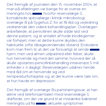
Det fremgår af journalen den 15. november 2004, at
man på afdelingen var bange for at overse en
meningitis hos
, hvorfor reservelæge G
kontaktede speciallæge i klinisk mikrobiologi,
overlæge B på Sygehus Z, for at få råd og vejledning
vedrørende den videre behandlingsplan. Overlægen
anbefalede, at penicillinen skulle sidde løst ved
denne patient, og at antallet af hvide blodlegemer
var forhøjet, men at dette kunne skyldes den
habituelle (ofte tilbagevendende) tilstand. Endvidere
kom man frem til, at det var forsvarligt at sende
hjem, men ved almen utilpashed eller feber, skulle
hun henvende sig med det samme, hvorved der så
skulle opstartes penicillinbehandling intravenøst 5 mill.
enheder x 4 dagligt. Reservelægen udskrev hende
med råd om at henvende sig ved
temperaturforhøjelse og, at der kunne være tale om,
at hun havde en depression.
Det fremgår af overlæge Bs partshøringssvar, at han
alene ved telefonsamtalen med reservelæge G
drøftede, om der var grund til at mistænke bakteriel
meningitis ud fra
s aktuelle symptomer.