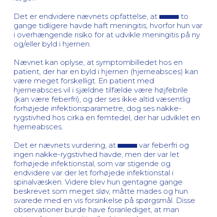
Det er endvidere nævnets opfattelse, at
to
gange tidligere havde haft meningitis, hvorfor hun var
i overhængende risiko for at udvikle meningitis på ny
og/eller byld i hjernen.
Nævnet kan oplyse, at symptombilledet hos en
patient, der har en byld i hjernen (hjerneabsces) kan
være meget forskelligt. En patient med
hjerneabsces vil i sjældne tilfælde være højfebrile
(kan være feberfri), og der ses ikke altid væsentlig
forhøjede infektionsparametre, dog ses nakke-
rygstivhed hos cirka en femtedel, der har udviklet en
hjerneabsces.
Det er nævnets vurdering, at
var feberfri og
ingen nakke-rygstivhed havde, men der var let
forhøjede infektionstal, som var stigende og
endvidere var der let forhøjede infektionstal i
spinalvæsken. Videre blev hun gentagne gange
beskrevet som meget sløv, måtte mades og hun
svarede med en vis forsinkelse på spørgsmål. Disse
observationer burde have foranlediget, at man