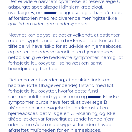
Det er videre nævnets opfattelse, at reservelæge G
adspurgte speciallæge i klinisk mikrobiologi,
overlæge B, om
s diagnose, og at han på trods
af forhistorien med recidiverende meningitter ikke
gav råd om yderligere undersøgelser.
Nævnet kan oplyse, at det er velkendt, at patienter
med en sygehistorie, som beskrevet i det konkrete
tilfælde, vil have risiko for at udvikle en hjerneabsces,
og det er ligeledes velkendt, at en hjerneabsces
netop kan give de beskrevne symptomer, nemlig lidt
forhøjede leukocyt tal i spinalvæsken, samt
hovedpine og træthed.
Det er nævnets vurdering, at der ikke findes en
habituel (ofte tilbagevendende) tilstand med lidt
forhøjede leukocytter, hvorfor dette fund
sammenholdt med sygehistorien og
s kliniske
symptomer, burde have ført til, at overlæge B
tilrådede en undersøgelse for forekomst af en
hjerneabsces, det vil sige en CT-scanning, og ikke
tilråde, at det var forsvarligt at sende hende hjem,
uden at en sådan undersøgelse forinden, havde
afkræftet muligheden for en hjerneabsces.