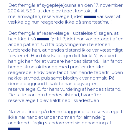
Det fremgår af sygeplejejournalen den 17. november
2004 kl. 5.50, at der blev taget kontakt til
mellemvagten, reservelæge I, idet
var svær at
vække og hun reagerede ikke på smertestimuli.
Det fremgår af reservelæge I udtalelse til sagen, at
han ikke tilså
før kl. 7, idet han var optaget af en
anden patient. Ud fra oplysningerne i telefonen
vurderede han, at hendes tilstand ikke var væsentligt
forværret. Han blev kaldt igen lidt før kl. 7, hvorved
han gik hen for at vurdere hendes tilstand. Han fandt
hende ukontaktbar og med pupiller der ikke
reagerede. Endvidere fandt han hende feberfri, uden
nakke-stivhed, puls samt blodtryk var normalt. På
denne baggrund tilkaldte han bagvagten,
reservelæge C, for hans vurdering af hendes tilstand.
De talte kort om hendes tilstand, hvorefter
reservelæge I blev kaldt ned i skadestuen.
Nævnet finder på denne baggrund, at reservelæge I
ikke har handlet under normen for almindelig
anerkendt faglig standard ved sin behandling af
.