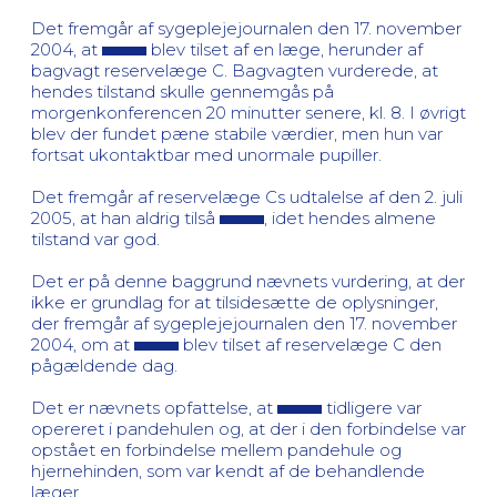
Det fremgår af sygeplejejournalen den 17. november
2004, at
blev tilset af en læge, herunder af
bagvagt reservelæge C. Bagvagten vurderede, at
hendes tilstand skulle gennemgås på
morgenkonferencen 20 minutter senere, kl. 8. I øvrigt
blev der fundet pæne stabile værdier, men hun var
fortsat ukontaktbar med unormale pupiller.
Det fremgår af reservelæge Cs udtalelse af den 2. juli
2005, at han aldrig tilså
, idet hendes almene
tilstand var god.
Det er på denne baggrund nævnets vurdering, at der
ikke er grundlag for at tilsidesætte de oplysninger,
der fremgår af sygeplejejournalen den 17. november
2004, om at
blev tilset af reservelæge C den
pågældende dag.
Det er nævnets opfattelse, at
tidligere var
opereret i pandehulen og, at der i den forbindelse var
opstået en forbindelse mellem pandehule og
hjernehinden, som var kendt af de behandlende
læger.