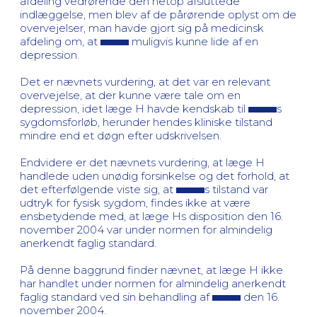
afdeling vedrørende den netop afsluttede
indlæggelse, men blev af de pårørende oplyst om de
overvejelser, man havde gjort sig på medicinsk
afdeling om, at
muligvis kunne lide af en
depression.
Det er nævnets vurdering, at det var en relevant
overvejelse, at der kunne være tale om en
depression, idet læge H havde kendskab til
s
sygdomsforløb, herunder hendes kliniske tilstand
mindre end et døgn efter udskrivelsen.
Endvidere er det nævnets vurdering, at læge H
handlede uden unødig forsinkelse og det forhold, at
det efterfølgende viste sig, at
s tilstand var
udtryk for fysisk sygdom, findes ikke at være
ensbetydende med, at læge Hs disposition den 16.
november 2004 var under normen for almindelig
anerkendt faglig standard.
På denne baggrund finder nævnet, at læge H ikke
har handlet under normen for almindelig anerkendt
faglig standard ved sin behandling af
den 16.
november 2004.