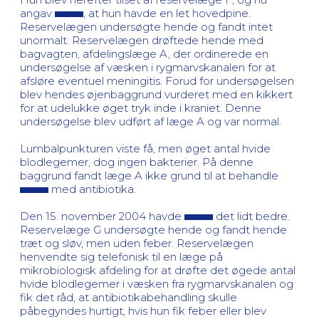
angav
, at hun havde en let hovedpine.
Reservelægen undersøgte hende og fandt intet
unormalt. Reservelægen drøftede hende med
bagvagten, afdelingslæge A, der ordinerede en
undersøgelse af væsken i rygmarvskanalen for at
afsløre eventuel meningitis. Forud for undersøgelsen
blev hendes øjenbaggrund vurderet med en kikkert
for at udelukke øget tryk inde i kraniet. Denne
undersøgelse blev udført af læge A og var normal.
Lumbalpunkturen viste få, men øget antal hvide
blodlegemer, dog ingen bakterier. På denne
baggrund fandt læge A ikke grund til at behandle
med antibiotika.
Den 15. november 2004 havde
det lidt bedre.
Reservelæge G undersøgte hende og fandt hende
træt og sløv, men uden feber. Reservelægen
henvendte sig telefonisk til en læge på
mikrobiologisk afdeling for at drøfte det øgede antal
hvide blodlegemer i væsken fra rygmarvskanalen og
fik det råd, at antibiotikabehandling skulle
påbegyndes hurtigt, hvis hun fik feber eller blev