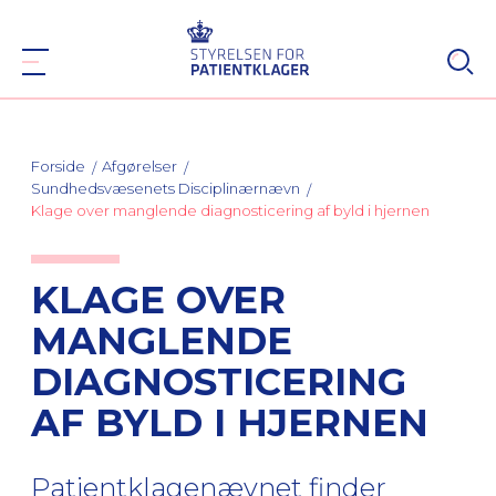
Forside
Afgørelser
Sundhedsvæsenets Disciplinærnævn
Klage over manglende diagnosticering af byld i hjernen
KLAGE OVER
MANGLENDE
DIAGNOSTICERING
AF BYLD I HJERNEN
Patientklagenævnet finder