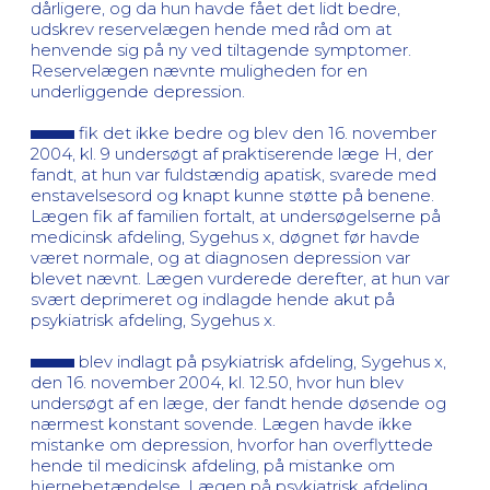
dårligere, og da hun havde fået det lidt bedre,
udskrev reservelægen hende med råd om at
henvende sig på ny ved tiltagende symptomer.
Reservelægen nævnte muligheden for en
underliggende depression.
fik det ikke bedre og blev den 16. november
2004, kl. 9 undersøgt af praktiserende læge H, der
fandt, at hun var fuldstændig apatisk, svarede med
enstavelsesord og knapt kunne støtte på benene.
Lægen fik af familien fortalt, at undersøgelserne på
medicinsk afdeling, Sygehus x, døgnet før havde
været normale, og at diagnosen depression var
blevet nævnt. Lægen vurderede derefter, at hun var
svært deprimeret og indlagde hende akut på
psykiatrisk afdeling, Sygehus x.
blev indlagt på psykiatrisk afdeling, Sygehus x,
den 16. november 2004, kl. 12.50, hvor hun blev
undersøgt af en læge, der fandt hende døsende og
nærmest konstant sovende. Lægen havde ikke
mistanke om depression, hvorfor han overflyttede
hende til medicinsk afdeling, på mistanke om
hjernebetændelse. Lægen på psykiatrisk afdeling