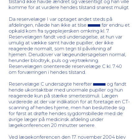
tilstand ikke havde ændret sig væsentligt og han ville
komme for at vurdere hendes tilstand snarest muligt.
Da reservelæge I var optaget andet steds på
afdelingen, nåede han ikke at tilse
før endnu et
opkald kom fra sygeplejersken omkring kl. 7.
Reservelægen fandt ved undersøgelse, at hun var
umulig at vække samt havde pupiller, der ikke
reagerede normalt, som tegn til påvirkning af
hjernen. Derudover var lægeundersøgelsen normal,
herunder blodtryk, puls og vejrtrækning.
Reservelægen orienterede reservelæge C kl. 7.40
om forværringen i hendes tilstand.
Reservelæge C undersøgte herefter
og fandt
hende ukontaktbar med unormale pupiller og hun
reagerede kun på stærke smertestimuli. Lægen
vurderede at der var indikation for at foretage en CT-
scanning af hendes hjerne, men han besluttede sig
for først at drøfte hendes sygdomsbillede med de
øvrige læger på medicinsk afdeling under
lægekonferencen 20 minutter senere.
Ved lægekonferencen den 17. november 2004 blev