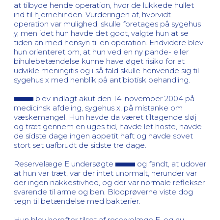
at tilbyde hende operation, hvor de lukkede hullet
ind til hjernehinden. Vurderingen af, hvorvidt
operation var mulighed, skulle foretages på sygehus
y, men idet hun havde det godt, valgte hun at se
tiden an med hensyn til en operation. Endvidere blev
hun orienteret om, at hun ved en ny pande- eller
bihulebetændelse kunne have øget risiko for at
udvikle meningitis og i så fald skulle henvende sig til
sygehus x med henblik på antibiotisk behandling.
blev indlagt akut den 14. november 2004 på
medicinsk afdeling, sygehus x, på mistanke om
væskemangel. Hun havde da været tiltagende sløj
og træt gennem en uges tid, havde let hoste, havde
de sidste dage ingen appetit haft og havde sovet
stort set uafbrudt de sidste tre dage.
Reservelæge E undersøgte
og fandt, at udover
at hun var træt, var der intet unormalt, herunder var
der ingen nakkestivhed, og der var normale reflekser
svarende til arme og ben. Blodprøverne viste dog
tegn til betændelse med bakterier.
Hun blev herefter tilset af reservelæge F, og nu