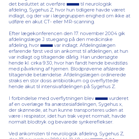
det besluttet at overføre
til neurologisk
afdeling, Sygehus Z, hvor hun tidligere havde været
indlagt, og der var i lægegruppen enighed om ikke at
udføre en akut CT- eller MR-scanning.
Efter lægekonferencen den 17. november 2004 gik
afdelingslæge J stuegang på den medicinske
afdeling, hvor
var indlagt. Afdelingslægen
erfarende først ved sin ankomst til afdelingen, at hun
var indlagt og tiltagende dårlig. Han undersøgte
hende kl. cirka 9.30, hvor han fandt hende bevidstløs
med påvirkning af hjernen. Blodprøverne afslørede
tiltagende betændelse. Afdelingslægen ordinerede
straks en stor dosis antibiotikum og overflyttede
hende akut til intensivafdelingen på Sygehus Z.
I forbindelse med overflytningen blev
vurderet
af en overlæge fra anæstesiafdelingen, Sygehus x,
der skønnede, at hun kunne transporteres uden at
være i respirator, idet hun trak vejret normalt, havde
normalt blodtryk og bevarede synkereflekser.
Ved ankomsten til neurologisk afdeling, Sygehus Z,