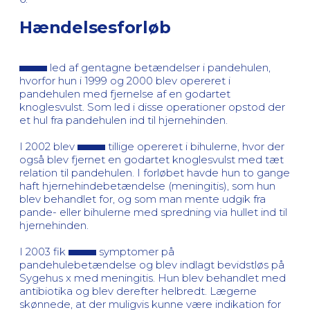
Hændelsesforløb
led af gentagne betændelser i pandehulen,
hvorfor hun i 1999 og 2000 blev opereret i
pandehulen med fjernelse af en godartet
knoglesvulst. Som led i disse operationer opstod der
et hul fra pandehulen ind til hjernehinden.
I 2002 blev
tillige opereret i bihulerne, hvor der
også blev fjernet en godartet knoglesvulst med tæt
relation til pandehulen. I forløbet havde hun to gange
haft hjernehindebetændelse (meningitis), som hun
blev behandlet for, og som man mente udgik fra
pande- eller bihulerne med spredning via hullet ind til
hjernehinden.
I 2003 fik
symptomer på
pandehulebetændelse og blev indlagt bevidstløs på
Sygehus x med meningitis. Hun blev behandlet med
antibiotika og blev derefter helbredt. Lægerne
skønnede, at der muligvis kunne være indikation for