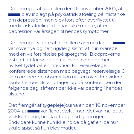
Det fremgår af journalen den 16. november 2004, at
blev indlagt på psykiatrisk afdeling på mistanke
om depression, men blev kort efter overflyttet til
medicinsk afdeling, da man ikke mente, at en
depression var årsagen til hendes symptomer.
Det fremgår videre af journalen samme dag, at
var sovende og helt ugidelig samt, at hun svarede
med en vis forsinkelse på spørgsmål. Blodprøverne
viste et let forhøjede antal hvide blodlegemer,
hvilket tydet på en infektion. En reservelæge
konfererede tilstanden med bagvagt, reservelæge C,
som ordinerede observation natten over. Endvidere
skulle hendes tilstand tages op på konferencen den
følgende dag, såfremt der ikke var bedring i hendes
tilstand.
Det fremgår af sygeplejejournalen den 16. november
2004, at
var ”langt væk”, men det var muligt at
vække hende, hun faldt dog hurtig hen igen.
Endvidere kunne hun ikke holde på gaflen, da hun
skulle spise, så hun blev madet.