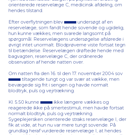
orienterede reservelæge C, medicinsk afdeling, om
hendes tilstand.
Efter overflytningen blev
undersøgt af en
reservelæge, som fandt hende sovende og ugidelig,
hun kunne vækkes, men svarede langsomt på
spørgsmål. Reservelægens undersøgelse afslørede i
øvrigt intet unormalt. Blodprøverne viste fortsat tegn
til betændelse. Reservelægen drøftede hende med
bagvagten, reservelæge C, der ordinerede
observation af hende natten over.
Om natten fra den 16. til den 17. november 2004 sov
tiltagende tungt og var svær at vække, men
bevægede sig frit i sengen og havde normalt
blodtryk, puls og vejrtrækning.
Kl. 5.50 kunne
ikke længere vækkes og
reagerede ikke på smertestimuli, men havde fortsat
normalt blodtryk, puls og vejrtrækning.
Sygeplejersken orienterede straks reservelæge I, der
fik at vide, at hun nu var mere tungt sovende. På
grundlag heraf vurderede reservelæge I, at hendes