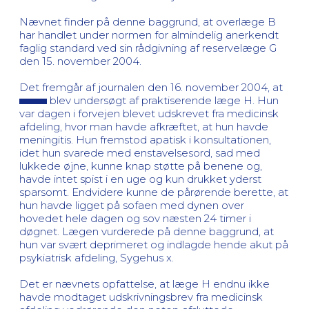
Nævnet finder på denne baggrund, at overlæge B
har handlet under normen for almindelig anerkendt
faglig standard ved sin rådgivning af reservelæge G
den 15. november 2004.
Det fremgår af journalen den 16. november 2004, at
blev undersøgt af praktiserende læge H. Hun
var dagen i forvejen blevet udskrevet fra medicinsk
afdeling, hvor man havde afkræftet, at hun havde
meningitis. Hun fremstod apatisk i konsultationen,
idet hun svarede med enstavelsesord, sad med
lukkede øjne, kunne knap støtte på benene og,
havde intet spist i en uge og kun drukket yderst
sparsomt. Endvidere kunne de pårørende berette, at
hun havde ligget på sofaen med dynen over
hovedet hele dagen og sov næsten 24 timer i
døgnet. Lægen vurderede på denne baggrund, at
hun var svært deprimeret og indlagde hende akut på
psykiatrisk afdeling, Sygehus x.
Det er nævnets opfattelse, at læge H endnu ikke
havde modtaget udskrivningsbrev fra medicinsk