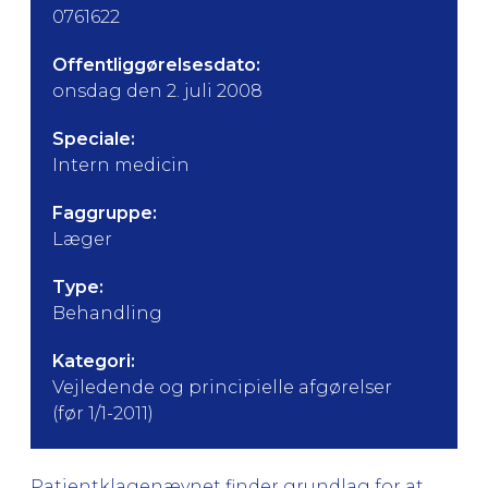
0761622
Offentliggørelsesdato:
onsdag den 2. juli 2008
Speciale:
Intern medicin
Faggruppe:
Læger
Type:
Behandling
Kategori:
Vejledende og principielle afgørelser
(før 1/1-2011)
Patientklagenævnet finder grundlag for at