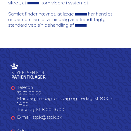
sikret, at
kom videre i systemet.
Samlet finder nævnet, at læge
har handlet
under normen for almindelig anerkendt faglig
standard ved sin behandling af
Telefon
72 33 05 00
Mandag, tirsdag, onsdag og fredag: kl. 8.00 -
14.00
Torsdag: kl. 8.00-16.00
E-mail: stpk@stpk.dk
Adresse