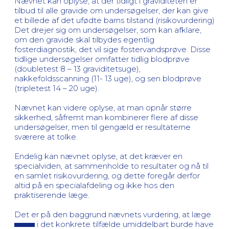
Nævnet kan oplyse, at der tidligt i graviditeten er
tilbud til alle gravide om undersøgelser, der kan give
et billede af det ufødte barns tilstand (risikovurdering)
Det drejer sig om undersøgelser, som kan afklare,
om den gravide skal tilbydes egentlig
fosterdiagnostik, det vil sige fostervandsprøve. Disse
tidlige undersøgelser omfatter tidlig blodprøve
(doubletest 8 – 13 graviditetsuge),
nakkefoldsscanning (11- 13 uge), og sen blodprøve
(tripletest 14 – 20 uge).
Nævnet kan videre oplyse, at man opnår større
sikkerhed, såfremt man kombinerer flere af disse
undersøgelser, men til gengæld er resultaterne
sværere at tolke.
Endelig kan nævnet oplyse, at det kræver en
specialviden, at sammenholde to resultater og nå til
en samlet risikovurdering, og dette foregår derfor
altid på en specialafdeling og ikke hos den
praktiserende læge.
Det er på den baggrund nævnets vurdering, at læge
i det konkrete tilfælde umiddelbart burde have