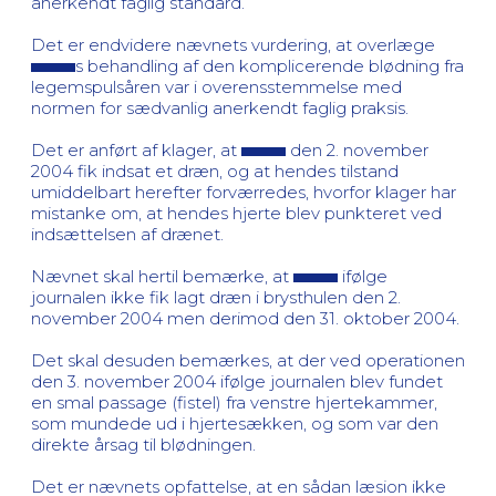
anerkendt faglig standard.
Det er endvidere nævnets vurdering, at overlæge
s behandling af den komplicerende blødning fra
legemspulsåren var i overensstemmelse med
normen for sædvanlig anerkendt faglig praksis.
Det er anført af klager, at
den 2. november
2004 fik indsat et dræn, og at hendes tilstand
umiddelbart herefter forværredes, hvorfor klager har
mistanke om, at hendes hjerte blev punkteret ved
indsættelsen af drænet.
Nævnet skal hertil bemærke, at
ifølge
journalen ikke fik lagt dræn i brysthulen den 2.
november 2004 men derimod den 31. oktober 2004.
Det skal desuden bemærkes, at der ved operationen
den 3. november 2004 ifølge journalen blev fundet
en smal passage (fistel) fra venstre hjertekammer,
som mundede ud i hjertesækken, og som var den
direkte årsag til blødningen.
Det er nævnets opfattelse, at en sådan læsion ikke