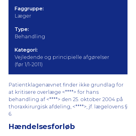
Faggruppe:
Læger
Type:
Behandling
Kategori:
Vejledende og principielle afgørelser
(før 1/1-2011)
Patientklagenævnet finder ikke grundlag for
at kritisere overlæge <****> for hans
behandling af <****> den 25. oktober 2004 på
thoraxkirurgisk afdeling, <****>, jf. lægelovens §
6.
Hændelsesforløb