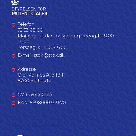
Telefon
72 33 05 00
Mandag, tirsdag, onsdag og fredag: kl. 8.00 -
14.00
Torsdag: kl. 8.00-16.00
E-mail: stpk@stpk.dk
Adresse
Olof Palmes Allé 18 H
8200 Aarhus N
CVR: 39850885
EAN: 5798000363670
Følg os på LinkedIn