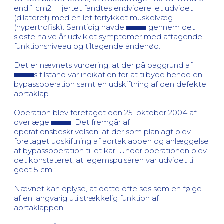
end 1 cm2. Hjertet fandtes endvidere let udvidet
(dilateret) med en let fortykket muskelvæg
(hypertrofisk). Samtidig havde
gennem det
sidste halve år udviklet symptomer med aftagende
funktionsniveau og tiltagende åndenød.
Det er nævnets vurdering, at der på baggrund af
s tilstand var indikation for at tilbyde hende en
bypassoperation samt en udskiftning af den defekte
aortaklap.
Operation blev foretaget den 25. oktober 2004 af
overlæge
. Det fremgår af
operationsbeskrivelsen, at der som planlagt blev
foretaget udskiftning af aortaklappen og anlæggelse
af bypassoperation til et kar. Under operationen blev
det konstateret, at legemspulsåren var udvidet til
godt 5 cm.
Nævnet kan oplyse, at dette ofte ses som en følge
af en langvarig utilstrækkelig funktion af
aortaklappen.