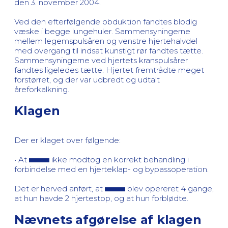
den 3. november 2004.
Ved den efterfølgende obduktion fandtes blodig
væske i begge lungehuler. Sammensyningerne
mellem legemspulsåren og venstre hjertehalvdel
med overgang til indsat kunstigt rør fandtes tætte.
Sammensyningerne ved hjertets kranspulsårer
fandtes ligeledes tætte. Hjertet fremtrådte meget
forstørret, og der var udbredt og udtalt
åreforkalkning.
Klagen
Der er klaget over følgende:
• At
ikke modtog en korrekt behandling i
forbindelse med en hjerteklap- og bypassoperation.
Det er herved anført, at
blev opereret 4 gange,
at hun havde 2 hjertestop, og at hun forblødte.
Nævnets afgørelse af klagen