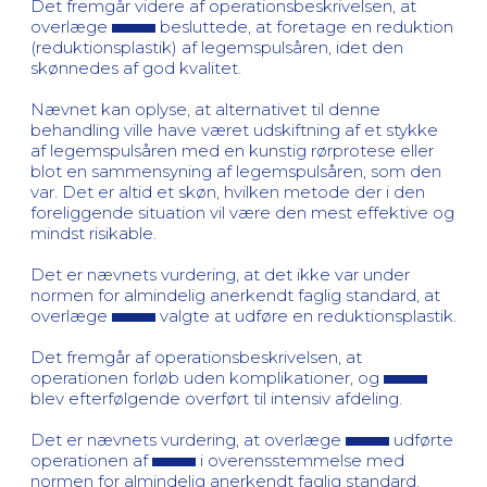
Det fremgår videre af operationsbeskrivelsen, at
overlæge
besluttede, at foretage en reduktion
(reduktionsplastik) af legemspulsåren, idet den
skønnedes af god kvalitet.
Nævnet kan oplyse, at alternativet til denne
behandling ville have været udskiftning af et stykke
af legemspulsåren med en kunstig rørprotese eller
blot en sammensyning af legemspulsåren, som den
var. Det er altid et skøn, hvilken metode der i den
foreliggende situation vil være den mest effektive og
mindst risikable.
Det er nævnets vurdering, at det ikke var under
normen for almindelig anerkendt faglig standard, at
overlæge
valgte at udføre en reduktionsplastik.
Det fremgår af operationsbeskrivelsen, at
operationen forløb uden komplikationer, og
blev efterfølgende overført til intensiv afdeling.
Det er nævnets vurdering, at overlæge
udførte
operationen af
i overensstemmelse med
normen for almindelig anerkendt faglig standard.