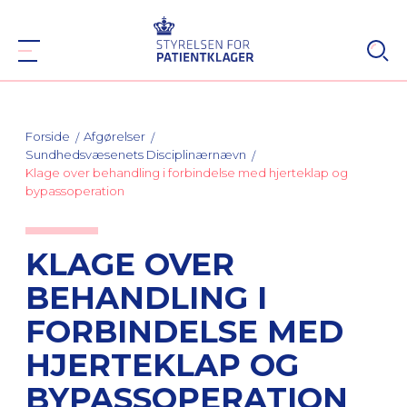
Forside
Afgørelser
Sundhedsvæsenets Disciplinærnævn
Klage over behandling i forbindelse med hjerteklap og
bypassoperation
KLAGE OVER
BEHANDLING I
FORBINDELSE MED
HJERTEKLAP OG
BYPASSOPERATION