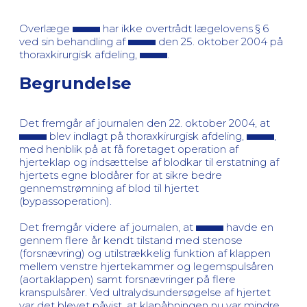
Overlæge
har ikke overtrådt lægelovens § 6
ved sin behandling af
den 25. oktober 2004 på
thoraxkirurgisk afdeling,
.
Begrundelse
Det fremgår af journalen den 22. oktober 2004, at
blev indlagt på thoraxkirurgisk afdeling,
,
med henblik på at få foretaget operation af
hjerteklap og indsættelse af blodkar til erstatning af
hjertets egne blodårer for at sikre bedre
gennemstrømning af blod til hjertet
(bypassoperation).
Det fremgår videre af journalen, at
havde en
gennem flere år kendt tilstand med stenose
(forsnævring) og utilstrækkelig funktion af klappen
mellem venstre hjertekammer og legemspulsåren
(aortaklappen) samt forsnævringer på flere
kranspulsårer. Ved ultralydsundersøgelse af hjertet
var det blevet påvist, at klapåbningen nu var mindre