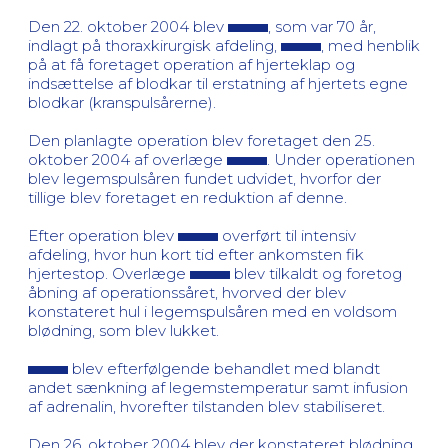
Den 22. oktober 2004 blev
, som var 70 år,
indlagt på thoraxkirurgisk afdeling,
, med henblik
på at få foretaget operation af hjerteklap og
indsættelse af blodkar til erstatning af hjertets egne
blodkar (kranspulsårerne).
Den planlagte operation blev foretaget den 25.
oktober 2004 af overlæge
. Under operationen
blev legemspulsåren fundet udvidet, hvorfor der
tillige blev foretaget en reduktion af denne.
Efter operation blev
overført til intensiv
afdeling, hvor hun kort tid efter ankomsten fik
hjertestop. Overlæge
blev tilkaldt og foretog
åbning af operationssåret, hvorved der blev
konstateret hul i legemspulsåren med en voldsom
blødning, som blev lukket.
blev efterfølgende behandlet med blandt
andet sænkning af legemstemperatur samt infusion
af adrenalin, hvorefter tilstanden blev stabiliseret.
Den 26. oktober 2004 blev der konstateret blødning