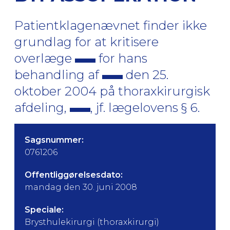
Patientklagenævnet finder ikke
grundlag for at kritisere
overlæge
for hans
behandling af
den 25.
oktober 2004 på thoraxkirurgisk
afdeling,
, jf. lægelovens § 6.
Sagsnummer:
0761206
Offentliggørelsesdato:
mandag den 30. juni 2008
Speciale:
Brysthulekirurgi (thoraxkirurgi)