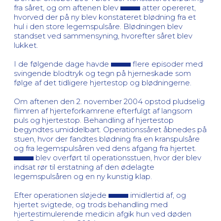
fra såret, og om aftenen blev
atter opereret,
hvorved der på ny blev konstateret blødning fra et
hul i den store legemspulsåre. Blødningen blev
standset ved sammensyning, hvorefter såret blev
lukket.
I de følgende dage havde
flere episoder med
svingende blodtryk og tegn på hjerneskade som
følge af det tidligere hjertestop og blødningerne.
Om aftenen den 2. november 2004 opstod pludselig
flimren af hjerteforkamrene efterfulgt af langsom
puls og hjertestop. Behandling af hjertestop
begyndtes umiddelbart. Operationssåret åbnedes på
stuen, hvor der fandtes blødning fra en kranspulsåre
og fra legemspulsåren ved dens afgang fra hjertet.
blev overført til operationsstuen, hvor der blev
indsat rør til erstatning af den ødelagte
legemspulsåren og en ny kunstig klap.
Efter operationen sløjede
imidlertid af, og
hjertet svigtede, og trods behandling med
hjertestimulerende medicin afgik hun ved døden