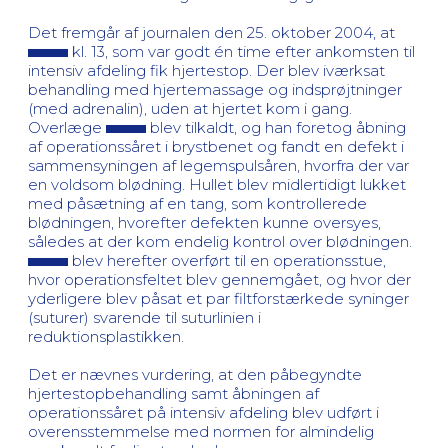
Det fremgår af journalen den 25. oktober 2004, at
kl. 13, som var godt én time efter ankomsten til
intensiv afdeling fik hjertestop. Der blev iværksat
behandling med hjertemassage og indsprøjtninger
(med adrenalin), uden at hjertet kom i gang.
Overlæge
blev tilkaldt, og han foretog åbning
af operationssåret i brystbenet og fandt en defekt i
sammensyningen af legemspulsåren, hvorfra der var
en voldsom blødning. Hullet blev midlertidigt lukket
med påsætning af en tang, som kontrollerede
blødningen, hvorefter defekten kunne oversyes,
således at der kom endelig kontrol over blødningen.
blev herefter overført til en operationsstue,
hvor operationsfeltet blev gennemgået, og hvor der
yderligere blev påsat et par filtforstærkede syninger
(suturer) svarende til suturlinien i
reduktionsplastikken.
Det er nævnes vurdering, at den påbegyndte
hjertestopbehandling samt åbningen af
operationssåret på intensiv afdeling blev udført i
overensstemmelse med normen for almindelig