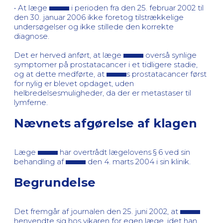
• At læge
i perioden fra den 25. februar 2002 til
den 30. januar 2006 ikke foretog tilstrækkelige
undersøgelser og ikke stillede den korrekte
diagnose.
Det er herved anført, at læge
overså synlige
symptomer på prostatacancer i et tidligere stadie,
og at dette medførte, at
s prostatacancer først
for nylig er blevet opdaget, uden
helbredelsesmuligheder, da der er metastaser til
lymferne.
Nævnets afgørelse af klagen
Læge
har overtrådt lægelovens § 6 ved sin
behandling af
den 4. marts 2004 i sin klinik.
Begrundelse
Det fremgår af journalen den 25. juni 2002, at
henvendte sig hos vikaren for egen læge, idet han