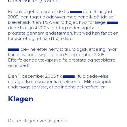
blærehalskirtel (prostata).
Foranlediget af pårørende fik
den 19. august
2005 igen taget blodprøver med henblik på lidelse i
blærehalskirtlen. PSA var forhøjet, hvorfor læge
den 31. august 2005 foretog undersøgelse af
prostata gennem endetarmen, hvorved han fandt en
forstørret og ret hård højre lap.
blev herefter henvist til urologisk afdeling, hvor
han blev undersøgt fra den 5. september 2005.
Efterfølgende vævsprøve fra prostata og sædblære
viste kræft.
Den 1. december 2005 fik
i fuld bedøvelse
udtaget lymfeknuder fra bækkenet. Mikroskopisk
undersøgelse viste, at de indeholdt kræftceller.
Klagen
Der er klaget over følgende: