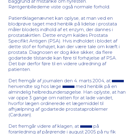
baggrund af mistanke om nyresten.
Røntgenbillederne viste også normale forhold.
Patientklagenævnet kan oplyse, at man ved en
blodprøve taget med henblik på lidelse i prostata
måler blodets indhold af et enzym, der dannes i
prostatakirtlen. Dette enzym kaldes Prostata
Specifikt Antigen (PSA). Hvis indholdet i blodet af
dette stof er forhøjet, kan der være tale om kræft i
prostata. Diagnosen er dog ikke sikker, da flere
godartede tilstande kan føre til forhøjelse af PSA.
Det bør derfor føre til en videre udredning af
patienten.
Det fremgår af journalen den 4. marts 2004, at
henvendte sig hos læge
med henblik på en
almindelig helbredsundersøgelse. Han oplyste, at han
var oppe 3 gange om natten for at lade vandet,
hvorfor lægen ordinerede et lægemiddel til
afhjælpning af godartede prostataproblemer
(Carduran).
Det fremgår videre af klagen, at
på
foranledning af pårørende i august 2005 på ny fik