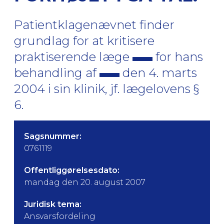
Patientklagenævnet finder
grundlag for at kritisere
praktiserende læge
for hans
behandling af
den 4. marts
2004 i sin klinik, jf. lægelovens §
6.
Sagsnummer:
0761119
Offentliggørelsesdato:
mandag den 20. august 2007
Juridisk tema:
Ansvarsfordeling