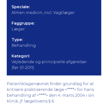
Speciale:
Almen medicin, incl. Vagtlæger
Faggruppe:
Læger
Type:
Behandling
Kategori:
Vejledende og principielle afgørelser
(før 1/1-2011)
Patientklagenævnet finder grundlag for at
kritisere praktiserende læge <****> for hans
behandling af <****> den 4. marts 2004 i sin
klinik, jf. lægelovens § 6.