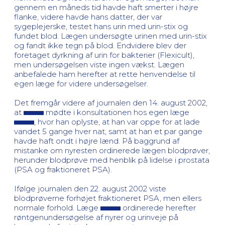
gennem en måneds tid havde haft smerter i højre
flanke, videre havde hans datter, der var
sygeplejerske, testet hans urin med urin-stix og
fundet blod. Lægen undersøgte urinen med urin-stix
og fandt ikke tegn på blod. Endvidere blev der
foretaget dyrkning af urin for bakterier (Flexicult),
men undersøgelsen viste ingen vækst. Lægen
anbefalede ham herefter at rette henvendelse til
egen læge for videre undersøgelser.
Det fremgår videre af journalen den 14. august 2002,
at
mødte i konsultationen hos egen læge
, hvor han oplyste, at han var oppe for at lade
vandet 5 gange hver nat, samt at han et par gange
havde haft ondt i højre lænd. På baggrund af
mistanke om nyresten ordinerede lægen blodprøver,
herunder blodprøve med henblik på lidelse i prostata
(PSA og fraktioneret PSA).
Ifølge journalen den 22. august 2002 viste
blodprøverne forhøjet fraktioneret PSA, men ellers
normale forhold. Læge
ordinerede herefter
røntgenundersøgelse af nyrer og urinveje på