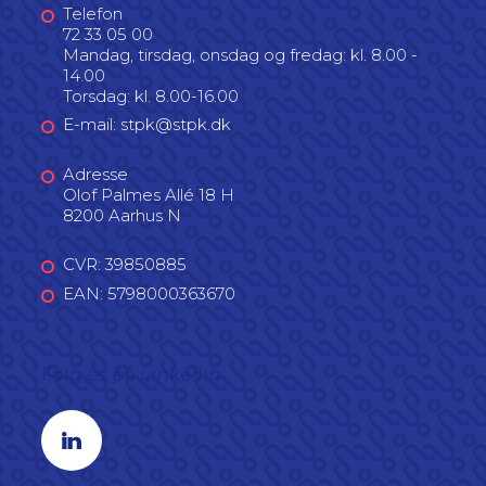
Telefon
72 33 05 00
Mandag, tirsdag, onsdag og fredag: kl. 8.00 -
14.00
Torsdag: kl. 8.00-16.00
E-mail: stpk@stpk.dk
Adresse
Olof Palmes Allé 18 H
8200 Aarhus N
CVR: 39850885
EAN: 5798000363670
Følg os på LinkedIn
Linkedin profil