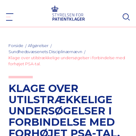
Forside
Afgørelser
Sundhedsvæsenets Disciplinærnævn
Klage over utilstrækkelige undersøgelser i forbindelse med
forhøjet PSA-tal.
KLAGE OVER
UTILSTRÆKKELIGE
UNDERSØGELSER I
FORBINDELSE MED
FORHØJET PSA-TAL.