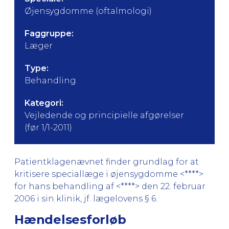
Øjensygdomme (oftalmologi)
Faggruppe:
Læger
Type:
Behandling
Kategori:
Vejledende og principielle afgørelser
(før 1/1-2011)
Patientklagenævnet finder grundlag for at
kritisere speciallæge i øjensygdomme <****>
for hans behandling af <****> den 22. februar
2006 i sin klinik, jf. lægelovens § 6.
Hændelsesforløb