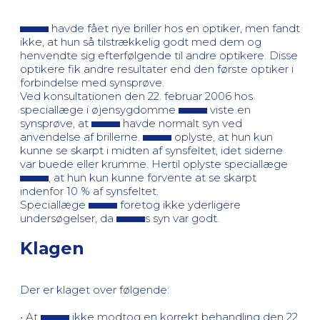
havde fået nye briller hos en optiker, men fandt
ikke, at hun så tilstrækkelig godt med dem og
henvendte sig efterfølgende til andre optikere. Disse
optikere fik andre resultater end den første optiker i
forbindelse med synsprøve.
Ved konsultationen den 22. februar 2006 hos
speciallæge i øjensygdomme
viste en
synsprøve, at
havde normalt syn ved
anvendelse af brillerne.
oplyste, at hun kun
kunne se skarpt i midten af synsfeltet, idet siderne
var buede eller krumme. Hertil oplyste speciallæge
, at hun kun kunne forvente at se skarpt
indenfor 10 % af synsfeltet.
Speciallæge
foretog ikke yderligere
undersøgelser, da
s syn var godt.
Klagen
Der er klaget over følgende:
• At
ikke modtog en korrekt behandling den 22.