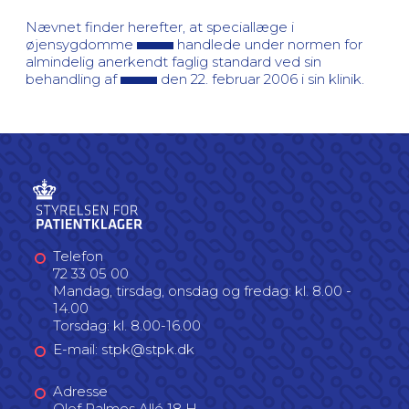
Nævnet finder herefter, at speciallæge i
øjensygdomme
handlede under normen for
almindelig anerkendt faglig standard ved sin
behandling af
den 22. februar 2006 i sin klinik.
Telefon
72 33 05 00
Mandag, tirsdag, onsdag og fredag: kl. 8.00 -
14.00
Torsdag: kl. 8.00-16.00
E-mail: stpk@stpk.dk
Adresse
Olof Palmes Allé 18 H