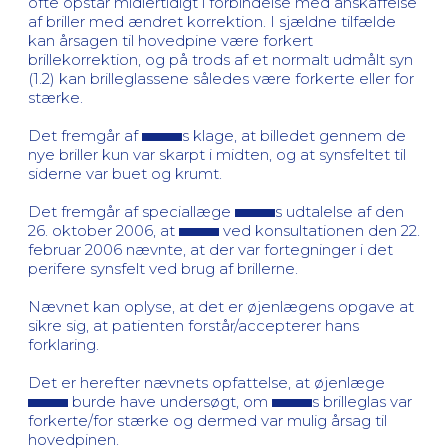
ofte opstår midlertidigt i forbindelse med anskaffelse
af briller med ændret korrektion. I sjældne tilfælde
kan årsagen til hovedpine være forkert
brillekorrektion, og på trods af et normalt udmålt syn
(1.2) kan brilleglassene således være forkerte eller for
stærke.
Det fremgår af
s klage, at billedet gennem de
nye briller kun var skarpt i midten, og at synsfeltet til
siderne var buet og krumt.
Det fremgår af speciallæge
s udtalelse af den
26. oktober 2006, at
ved konsultationen den 22.
februar 2006 nævnte, at der var fortegninger i det
perifere synsfelt ved brug af brillerne.
Nævnet kan oplyse, at det er øjenlægens opgave at
sikre sig, at patienten forstår/accepterer hans
forklaring.
Det er herefter nævnets opfattelse, at øjenlæge
burde have undersøgt, om
s brilleglas var
forkerte/for stærke og dermed var mulig årsag til
hovedpinen.