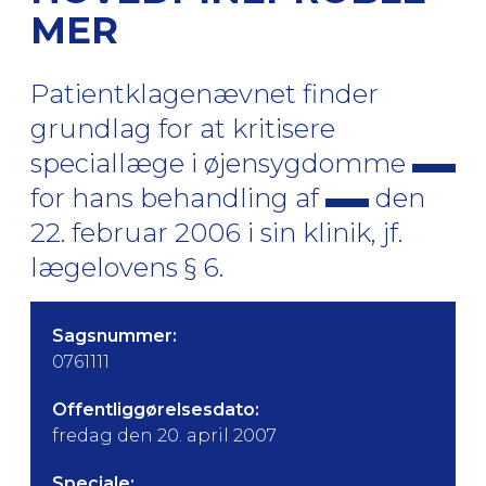
MER
Patientklagenævnet finder
grundlag for at kritisere
speciallæge i øjensygdomme
for hans behandling af
den
22. februar 2006 i sin klinik, jf.
lægelovens § 6.
Sagsnummer:
0761111
Offentliggørelsesdato:
fredag den 20. april 2007
Speciale: