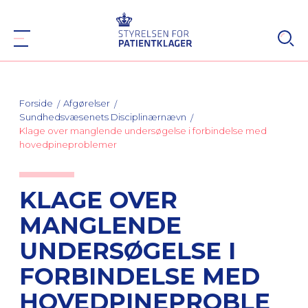
Forside
Afgørelser
Sundhedsvæsenets Disciplinærnævn
Klage over manglende undersøgelse i forbindelse med
hovedpineproblemer
KLAGE OVER
MANGLENDE
UNDERSØGELSE I
FORBINDELSE MED
HOVEDPINEPROBLE