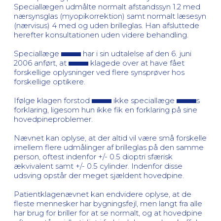
Speciallægen udmålte normalt afstandssyn 1.2 med
nærsynsglas (myopikorrektion) samt normalt læsesyn
(nærvisus) 4 med og uden brilleglas. Han afsluttede
herefter konsultationen uden videre behandling.
Speciallæge
har i sin udtalelse af den 6. juni
2006 anført, at
klagede over at have fået
forskellige oplysninger ved flere synsprøver hos
forskellige optikere.
Ifølge klagen forstod
ikke speciallæge
s
forklaring, ligesom hun ikke fik en forklaring på sine
hovedpineproblemer.
Nævnet kan oplyse, at der altid vil være små forskelle
imellem flere udmålinger af brilleglas på den samme
person, oftest indenfor +/- 0.5 dioptri sfærisk
ækvivalent samt +/- 0.5 cylinder. Indenfor disse
udsving opstår der meget sjældent hovedpine.
Patientklagenævnet kan endvidere oplyse, at de
fleste mennesker har bygningsfejl, men langt fra alle
har brug for briller for at se normalt, og at hovedpine