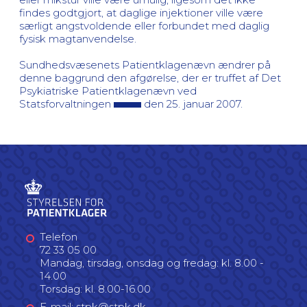
findes godtgjort, at daglige injektioner ville være
særligt angstvoldende eller forbundet med daglig
fysisk magtanvendelse.
Sundhedsvæsenets Patientklagenævn ændrer på
denne baggrund den afgørelse, der er truffet af Det
Psykiatriske Patientklagenævn ved
Statsforvaltningen
den 25. januar 2007.
Telefon
72 33 05 00
Mandag, tirsdag, onsdag og fredag: kl. 8.00 -
14.00
Torsdag: kl. 8.00-16.00
E-mail: stpk@stpk.dk