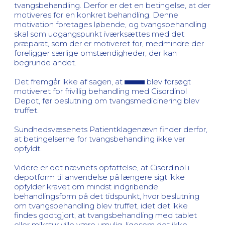
tvangsbehandling. Derfor er det en betingelse, at der
motiveres for en konkret behandling. Denne
motivation foretages løbende, og tvangsbehandling
skal som udgangspunkt iværksættes med det
præparat, som der er motiveret for, medmindre der
foreligger særlige omstændigheder, der kan
begrunde andet.
Det fremgår ikke af sagen, at
blev forsøgt
motiveret for frivillig behandling med Cisordinol
Depot, før beslutning om tvangsmedicinering blev
truffet.
Sundhedsvæsenets Patientklagenævn finder derfor,
at betingelserne for tvangsbehandling ikke var
opfyldt.
Videre er det nævnets opfattelse, at Cisordinol i
depotform til anvendelse på længere sigt ikke
opfylder kravet om mindst indgribende
behandlingsform på det tidspunkt, hvor beslutning
om tvangsbehandling blev truffet, idet det ikke
findes godtgjort, at tvangsbehandling med tablet
eller mikstur ville være umulig, ligesom det ikke