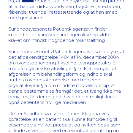
på, at
befandt sig i en psykotisk tilstand præget
af, at han var diskussionslysten, højrøstet, vredladen,
råbende, truende, irettesættende og at han smed
med genstande.
Sundhedsvæsenets Patientklagenævn finder
imidlertid, at tvangsbehandlingen ikke opfyldte
kravet om mindst indgribende foranstaltning.
Sundhedsvæsenets Patientklagenævn kan oplyse, at
det af bekendtgørelse 1404 af 14. december 2004
om tvangsbehandling, fiksering, tvangsprotokoller
m.v. på psykiatriske afdelinger § 1 stk. 3 fremgår, at
afgørelsen om behandlingsform og indhold skal
træffes i overensstemmelse med reglerne i
psykiatrilovens § 4 om mindste middels princip. Af
denne bestemmelse fremgår det, at tvang ikke må
benyttes, før der er gjort, hvad der er muligt, for at
opnå patientens frivillige medvirken.
Det er Sundhedsvæsenet Patientklagenævns
opfattelse, at en patient skal kunne forholde sig til
eksempelvis, hvilket præparat og hvilken dosis, som
vil finde anvendelse ved en eventuel beslutning om