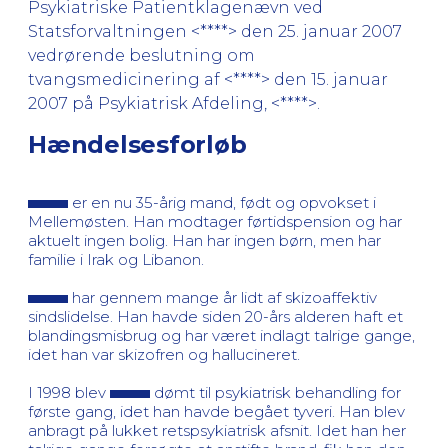
Psykiatriske Patientklagenævn ved
Statsforvaltningen <****> den 25. januar 2007
vedrørende beslutning om
tvangsmedicinering af <****> den 15. januar
2007 på Psykiatrisk Afdeling, <****>.
Hændelsesforløb
er en nu 35-årig mand, født og opvokset i
Mellemøsten. Han modtager førtidspension og har
aktuelt ingen bolig. Han har ingen børn, men har
familie i Irak og Libanon.
har gennem mange år lidt af skizoaffektiv
sindslidelse. Han havde siden 20-års alderen haft et
blandingsmisbrug og har været indlagt talrige gange,
idet han var skizofren og hallucineret.
I 1998 blev
dømt til psykiatrisk behandling for
første gang, idet han havde begået tyveri. Han blev
anbragt på lukket retspsykiatrisk afsnit. Idet han her