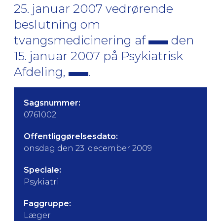
25. januar 2007 vedrørende
beslutning om
tvangsmedicinering af
den
15. januar 2007 på Psykiatrisk
Afdeling,
.
Sagsnummer:
0761002
Offentliggørelsesdato:
onsdag den 23. december 2009
Speciale:
Psykiatri
Faggruppe:
Læger