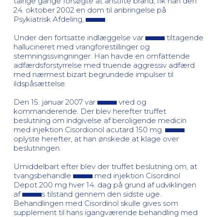
talrige gange forsøgte at anstifte brand, fik han den
24. oktober 2002 en dom til anbringelse på
Psykiatrisk Afdeling,
.
Under den fortsatte indlæggelse var
tiltagende
hallucineret med vrangforestillinger og
stemningssvingninger. Han havde en omfattende
adfærdsforstyrrelse med truende aggressiv adfærd
med nærmest bizart begrundede impulser til
ildspåsættelse.
Den 15. januar 2007 var
vred og
kommanderende. Der blev herefter truffet
beslutning om indgivelse af beroligende medicin
med injektion Cisordionol acutard 150 mg.
oplyste herefter, at han ønskede at klage over
beslutningen.
Umiddelbart efter blev der truffet beslutning om, at
tvangsbehandle
med injektion Cisordinol
Depot 200 mg hver 14. dag på grund af udviklingen
af
s tilstand gennem den sidste uge.
Behandlingen med Cisordinol skulle gives som
supplement til hans igangværende behandling med