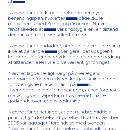
af
.
Nævnet fandt at kunne godkende den nye
behandlingsplan, hvorefter
både skulle
medicineres med Zeldox og Cisordinol. Nævnet
fandt således, at
var sindssyg eller i en tilstand,
der ganske måtte sidestilles hermed
Nævnet fandt endvidere, at det ville være uforsvarligt
ikke at behandle
yderligere, idet udsigten til
helbredelse eller en betydelig og afgørende bedring
af tilstanden ellers ville blive væsentligt forringet.
Nævnet lagde særligt vægt på overlægens
redegørelse for den utilstrækkelige virkning af den
for tiden givne medicin samt på
s
tilkendegivelse overfor nævnet om, at han foretrak
medicin givet i depotform, hvis nævnet måtte
godkende overlægens beslutning.
Nævnet fandt herunder, at det mindste middels
princip jf. § 4 i lovbekendtgørelse 1111 af 1. november
2006 var iagttaget i forbindelse med tvangen.
Nævnet fandt i den forbindelse, at behandling med