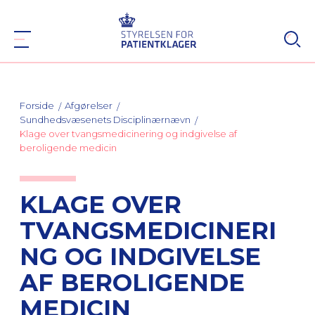
Forside
Afgørelser
Sundhedsvæsenets Disciplinærnævn
Klage over tvangsmedicinering og indgivelse af
beroligende medicin
KLAGE OVER
TVANGSMEDICINERI
NG OG INDGIVELSE
AF BEROLIGENDE
MEDICIN