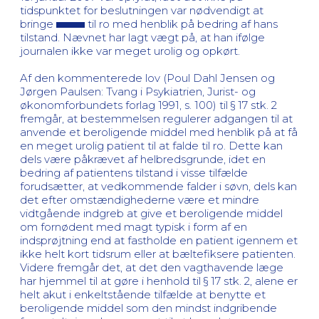
tidspunktet for beslutningen var nødvendigt at
bringe
til ro med henblik på bedring af hans
tilstand. Nævnet har lagt vægt på, at han ifølge
journalen ikke var meget urolig og opkørt.
Af den kommenterede lov (Poul Dahl Jensen og
Jørgen Paulsen: Tvang i Psykiatrien, Jurist- og
økonomforbundets forlag 1991, s. 100) til § 17 stk. 2
fremgår, at bestemmelsen regulerer adgangen til at
anvende et beroligende middel med henblik på at få
en meget urolig patient til at falde til ro. Dette kan
dels være påkrævet af helbredsgrunde, idet en
bedring af patientens tilstand i visse tilfælde
forudsætter, at vedkommende falder i søvn, dels kan
det efter omstændighederne være et mindre
vidtgående indgreb at give et beroligende middel
om fornødent med magt typisk i form af en
indsprøjtning end at fastholde en patient igennem et
ikke helt kort tidsrum eller at bæltefiksere patienten.
Videre fremgår det, at det den vagthavende læge
har hjemmel til at gøre i henhold til § 17 stk. 2, alene er
helt akut i enkeltstående tilfælde at benytte et
beroligende middel som den mindst indgribende