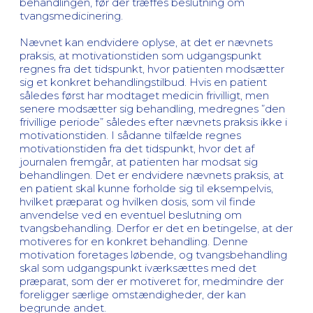
behandlingen, før der træffes beslutning om
tvangsmedicinering.
Nævnet kan endvidere oplyse, at det er nævnets
praksis, at motivationstiden som udgangspunkt
regnes fra det tidspunkt, hvor patienten modsætter
sig et konkret behandlingstilbud. Hvis en patient
således først har modtaget medicin frivilligt, men
senere modsætter sig behandling, medregnes ”den
frivillige periode” således efter nævnets praksis ikke i
motivationstiden. I sådanne tilfælde regnes
motivationstiden fra det tidspunkt, hvor det af
journalen fremgår, at patienten har modsat sig
behandlingen. Det er endvidere nævnets praksis, at
en patient skal kunne forholde sig til eksempelvis,
hvilket præparat og hvilken dosis, som vil finde
anvendelse ved en eventuel beslutning om
tvangsbehandling. Derfor er det en betingelse, at der
motiveres for en konkret behandling. Denne
motivation foretages løbende, og tvangsbehandling
skal som udgangspunkt iværksættes med det
præparat, som der er motiveret for, medmindre der
foreligger særlige omstændigheder, der kan
begrunde andet.