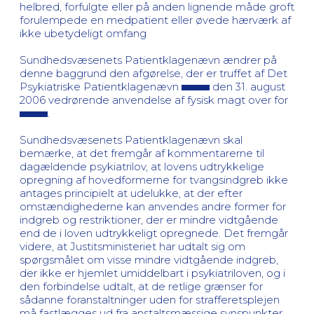
helbred, forfulgte eller på anden lignende måde groft
forulempede en medpatient eller øvede hærværk af
ikke ubetydeligt omfang
Sundhedsvæsenets Patientklagenævn ændrer på
denne baggrund den afgørelse, der er truffet af Det
Psykiatriske Patientklagenævn
den 31. august
2006 vedrørende anvendelse af fysisk magt over for
.
Sundhedsvæsenets Patientklagenævn skal
bemærke, at det fremgår af kommentarerne til
dagældende psykiatrilov, at lovens udtrykkelige
opregning af hovedformerne for tvangsindgreb ikke
antages principielt at udelukke, at der efter
omstændighederne kan anvendes andre former for
indgreb og restriktioner, der er mindre vidtgående
end de i loven udtrykkeligt opregnede. Det fremgår
videre, at Justitsministeriet har udtalt sig om
spørgsmålet om visse mindre vidtgående indgreb,
der ikke er hjemlet umiddelbart i psykiatriloven, og i
den forbindelse udtalt, at de retlige grænser for
sådanne foranstaltninger uden for strafferetsplejen
må fastlægges ud fra anstaltsmæssige synspunkter