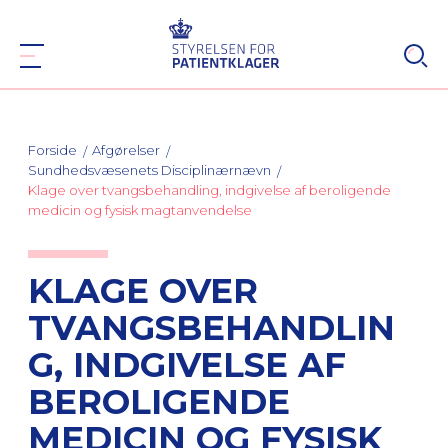
Forside
Afgørelser
Sundhedsvæsenets Disciplinærnævn
Klage over tvangsbehandling, indgivelse af beroligende
medicin og fysisk magtanvendelse
KLAGE OVER
TVANGSBEHANDLIN
G, INDGIVELSE AF
BEROLIGENDE
MEDICIN OG FYSISK