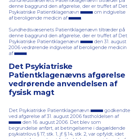
Sundhedsvæsenets Patientklagenævn tiltræder på
denne baggrund den afgørelse, der er truffet af Det
Psykiatriske Patientklagenævn
om indgivelse
af beroligende medicin af
.
Sundhedsvæsenets Patientklagenævn tiltræder på
denne baggrund den afgørelse, der er truffet af Det
Psykiatriske Patientklagenævn
den 31. august
2006 vedrørende indgivelse af beroligende medicin
af
.
Det Psykiatriske
Patientklagenævns afgørelse
vedrørende anvendelsen af
fysisk magt
Det Psykiatriske Patientklagenævn
godkendte
ved afgørelse af 31. august 2006 fastholdelsen af
den 16. august 2006. Det blev som
begrundelse anført, at betingelserne i dagældende
psykiatrilovs § 17, stk. 1, jf. § 14, stk. 2, var opfyldt, idet