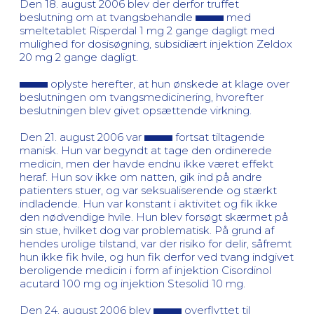
Den 18. august 2006 blev der derfor truffet
beslutning om at tvangsbehandle
med
smeltetablet Risperdal 1 mg 2 gange dagligt med
mulighed for dosisøgning, subsidiært injektion Zeldox
20 mg 2 gange dagligt.
oplyste herefter, at hun ønskede at klage over
beslutningen om tvangsmedicinering, hvorefter
beslutningen blev givet opsættende virkning.
Den 21. august 2006 var
fortsat tiltagende
manisk. Hun var begyndt at tage den ordinerede
medicin, men der havde endnu ikke været effekt
heraf. Hun sov ikke om natten, gik ind på andre
patienters stuer, og var seksualiserende og stærkt
indladende. Hun var konstant i aktivitet og fik ikke
den nødvendige hvile. Hun blev forsøgt skærmet på
sin stue, hvilket dog var problematisk. På grund af
hendes urolige tilstand, var der risiko for delir, såfremt
hun ikke fik hvile, og hun fik derfor ved tvang indgivet
beroligende medicin i form af injektion Cisordinol
acutard 100 mg og injektion Stesolid 10 mg.
Den 24. august 2006 blev
overflyttet til