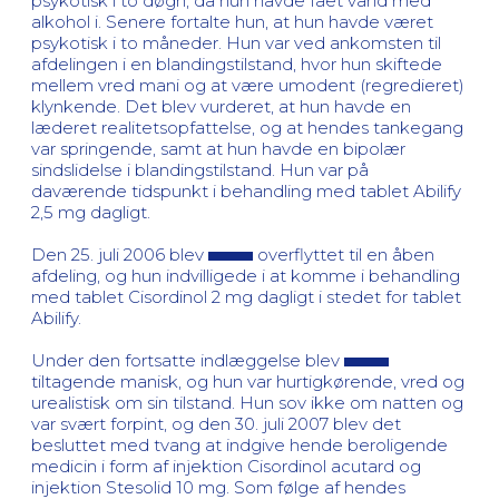
psykotisk i to døgn, da hun havde fået vand med
alkohol i. Senere fortalte hun, at hun havde været
psykotisk i to måneder. Hun var ved ankomsten til
afdelingen i en blandingstilstand, hvor hun skiftede
mellem vred mani og at være umodent (regredieret)
klynkende. Det blev vurderet, at hun havde en
læderet realitetsopfattelse, og at hendes tankegang
var springende, samt at hun havde en bipolær
sindslidelse i blandingstilstand. Hun var på
daværende tidspunkt i behandling med tablet Abilify
2,5 mg dagligt.
Den 25. juli 2006 blev
overflyttet til en åben
afdeling, og hun indvilligede i at komme i behandling
med tablet Cisordinol 2 mg dagligt i stedet for tablet
Abilify.
Under den fortsatte indlæggelse blev
tiltagende manisk, og hun var hurtigkørende, vred og
urealistisk om sin tilstand. Hun sov ikke om natten og
var svært forpint, og den 30. juli 2007 blev det
besluttet med tvang at indgive hende beroligende
medicin i form af injektion Cisordinol acutard og
injektion Stesolid 10 mg. Som følge af hendes