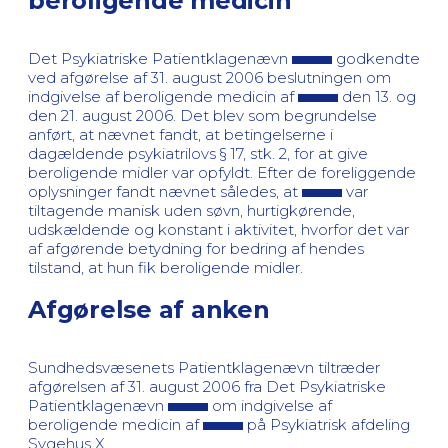
beroligende medicin
Det Psykiatriske Patientklagenævn
godkendte
ved afgørelse af 31. august 2006 beslutningen om
indgivelse af beroligende medicin af
den 13. og
den 21. august 2006. Det blev som begrundelse
anført, at nævnet fandt, at betingelserne i
dagældende psykiatrilovs § 17, stk. 2, for at give
beroligende midler var opfyldt. Efter de foreliggende
oplysninger fandt nævnet således, at
var
tiltagende manisk uden søvn, hurtigkørende,
udskældende og konstant i aktivitet, hvorfor det var
af afgørende betydning for bedring af hendes
tilstand, at hun fik beroligende midler.
Afgørelse af anken
Sundhedsvæsenets Patientklagenævn tiltræder
afgørelsen af 31. august 2006 fra Det Psykiatriske
Patientklagenævn
om indgivelse af
beroligende medicin af
på Psykiatrisk afdeling
Sygehus X.