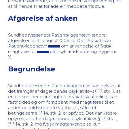
nævnet skønnede, at fastholdelsen var nødvendig for
at få hende til at forlade en medpatients stue.
Afgørelse af anken
Sundhedsvæsenets Patientklagenævn ændrer
afgørelsen af 31. august 2006 fra Det Psykiatriske
Patientklagenævn
om anvendelse af fysisk
magt overfor
på Psykiatrisk afdeling, Sygehus
X.
Begrundelse
Sundhedsvæsenets Patientklagenævn kan oplyse, at
det fremgår af dagældende psykiatrilovs § 17, stk. 1, at
en person, der er indlagt på psykiatrisk afdeling, kan
fastholdes og om fornødent med magt føres til et
andet opholdssted på sygehuset, såfremt
betingelserne i § 14, stk. 2, er opfyldt. Det kan videre
oplyses, at efter dagældende psykiatrilovs § 17, stk. 1,
jf. § 14, stk. 2, må fysisk magtanvendelse kun