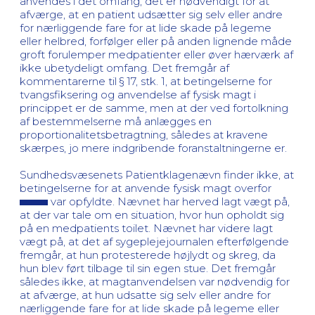
anvendes i det omfang, det er nødvendigt for at
afværge, at en patient udsætter sig selv eller andre
for nærliggende fare for at lide skade på legeme
eller helbred, forfølger eller på anden lignende måde
groft forulemper medpatienter eller øver hærværk af
ikke ubetydeligt omfang. Det fremgår af
kommentarerne til § 17, stk. 1, at betingelserne for
tvangsfiksering og anvendelse af fysisk magt i
princippet er de samme, men at der ved fortolkning
af bestemmelserne må anlægges en
proportionalitetsbetragtning, således at kravene
skærpes, jo mere indgribende foranstaltningerne er.
Sundhedsvæsenets Patientklagenævn finder ikke, at
betingelserne for at anvende fysisk magt overfor
var opfyldte. Nævnet har herved lagt vægt på,
at der var tale om en situation, hvor hun opholdt sig
på en medpatients toilet. Nævnet har videre lagt
vægt på, at det af sygeplejejournalen efterfølgende
fremgår, at hun protesterede højlydt og skreg, da
hun blev ført tilbage til sin egen stue. Det fremgår
således ikke, at magtanvendelsen var nødvendig for
at afværge, at hun udsatte sig selv eller andre for
nærliggende fare for at lide skade på legeme eller