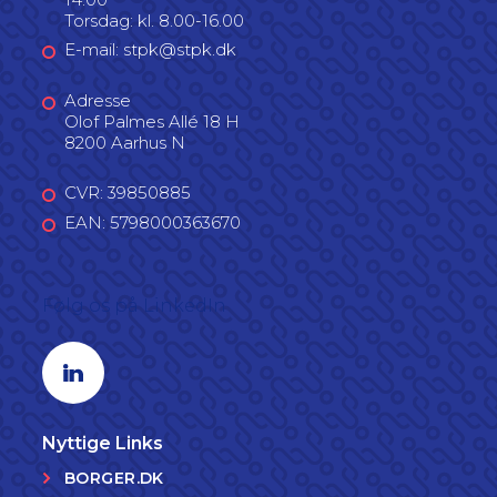
Torsdag: kl. 8.00-16.00
E-mail: stpk@stpk.dk
Adresse
Olof Palmes Allé 18 H
8200 Aarhus N
CVR: 39850885
EAN: 5798000363670
Følg os på LinkedIn
Linkedin profil
Nyttige Links
BORGER.DK