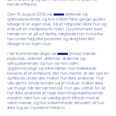
hende effektivt.
Den 16. august 2006 var
drillende og
grænseprøvende, og hun måtte flere gange guides
tilbage til sin egen stue. På et tidspunkt låste hun sig
inde på en medpatients toilet. Da personalet bad
hende om at gå ud derfra, nægtede hun, hvorefter
hun under højlydte protester og skrig blev ført
tilbage til sin egen stue.
I de kommende dage var
fortsat manisk,
psykotisk, usamlet, drillende, skælmsk og
seksualiserende, og hun var helt uden
sygdomsindsigt og erkendelse. Hun brækkede
benene af sit sofabord, idet hun mente, at der sad en
duftklods under det, hvilket hun ikke ønskede. Hun
ville derfor smide bordet ud af vinduet, hvilket ikke
var muligt, når der var ben på. Hun gav udtryk for, at
hun ikke ønskede at tage stemningsstabiliserende
medicin, idet hun var vældig godt tilfreds med at
være manisk, og hun indrømmede desuden, at hun
ikke tog sin Cisordinol medicin.