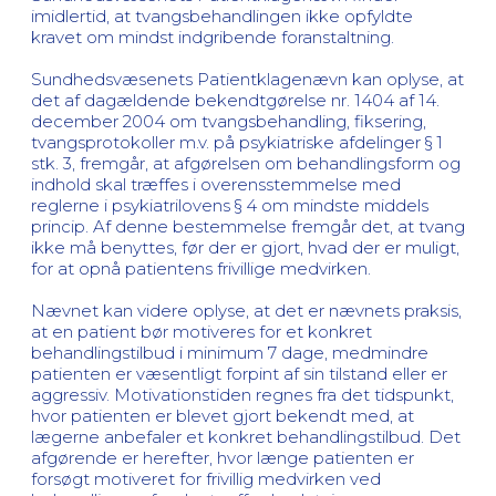
imidlertid, at tvangsbehandlingen ikke opfyldte
kravet om mindst indgribende foranstaltning.
Sundhedsvæsenets Patientklagenævn kan oplyse, at
det af dagældende bekendtgørelse nr. 1404 af 14.
december 2004 om tvangsbehandling, fiksering,
tvangsprotokoller m.v. på psykiatriske afdelinger § 1
stk. 3, fremgår, at afgørelsen om behandlingsform og
indhold skal træffes i overensstemmelse med
reglerne i psykiatrilovens § 4 om mindste middels
princip. Af denne bestemmelse fremgår det, at tvang
ikke må benyttes, før der er gjort, hvad der er muligt,
for at opnå patientens frivillige medvirken.
Nævnet kan videre oplyse, at det er nævnets praksis,
at en patient bør motiveres for et konkret
behandlingstilbud i minimum 7 dage, medmindre
patienten er væsentligt forpint af sin tilstand eller er
aggressiv. Motivationstiden regnes fra det tidspunkt,
hvor patienten er blevet gjort bekendt med, at
lægerne anbefaler et konkret behandlingstilbud. Det
afgørende er herefter, hvor længe patienten er
forsøgt motiveret for frivillig medvirken ved