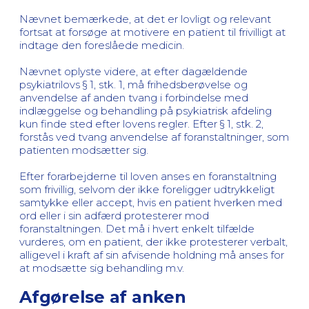
Nævnet bemærkede, at det er lovligt og relevant
fortsat at forsøge at motivere en patient til frivilligt at
indtage den foreslåede medicin.
Nævnet oplyste videre, at efter dagældende
psykiatrilovs § 1, stk. 1, må frihedsberøvelse og
anvendelse af anden tvang i forbindelse med
indlæggelse og behandling på psykiatrisk afdeling
kun finde sted efter lovens regler. Efter § 1, stk. 2,
forstås ved tvang anvendelse af foranstaltninger, som
patienten modsætter sig.
Efter forarbejderne til loven anses en foranstaltning
som frivillig, selvom der ikke foreligger udtrykkeligt
samtykke eller accept, hvis en patient hverken med
ord eller i sin adfærd protesterer mod
foranstaltningen. Det må i hvert enkelt tilfælde
vurderes, om en patient, der ikke protesterer verbalt,
alligevel i kraft af sin afvisende holdning må anses for
at modsætte sig behandling m.v.
Afgørelse af anken