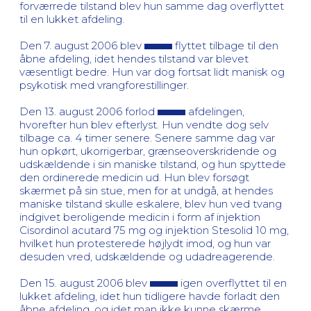
forværrede tilstand blev hun samme dag overflyttet
til en lukket afdeling.
Den 7. august 2006 blev
flyttet tilbage til den
åbne afdeling, idet hendes tilstand var blevet
væsentligt bedre. Hun var dog fortsat lidt manisk og
psykotisk med vrangforestillinger.
Den 13. august 2006 forlod
afdelingen,
hvorefter hun blev efterlyst. Hun vendte dog selv
tilbage ca. 4 timer senere. Senere samme dag var
hun opkørt, ukorrigerbar, grænseoverskridende og
udskældende i sin maniske tilstand, og hun spyttede
den ordinerede medicin ud. Hun blev forsøgt
skærmet på sin stue, men for at undgå, at hendes
maniske tilstand skulle eskalere, blev hun ved tvang
indgivet beroligende medicin i form af injektion
Cisordinol acutard 75 mg og injektion Stesolid 10 mg,
hvilket hun protesterede højlydt imod, og hun var
desuden vred, udskældende og udadreagerende.
Den 15. august 2006 blev
igen overflyttet til en
lukket afdeling, idet hun tidligere havde forladt den
åbne afdeling, og idet man ikke kunne skærme