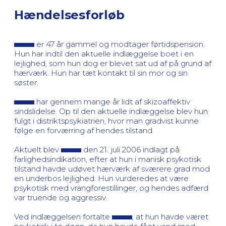
Hændelsesforløb
er 47 år gammel og modtager førtidspension.
Hun har indtil den aktuelle indlæggelse boet i en
lejlighed, som hun dog er blevet sat ud af på grund af
hærværk. Hun har tæt kontakt til sin mor og sin
søster.
har gennem mange år lidt af skizoaffektiv
sindslidelse. Op til den aktuelle indlæggelse blev hun
fulgt i distriktspsykiatrien, hvor man gradvist kunne
følge en forværring af hendes tilstand.
Aktuelt blev
den 21. juli 2006 indlagt på
farlighedsindikation, efter at hun i manisk psykotisk
tilstand havde udøvet hærværk af sværere grad mod
en underbos lejlighed. Hun vurderedes at være
psykotisk med vrangforestillinger, og hendes adfærd
var truende og aggressiv.
Ved indlæggelsen fortalte
, at hun havde været