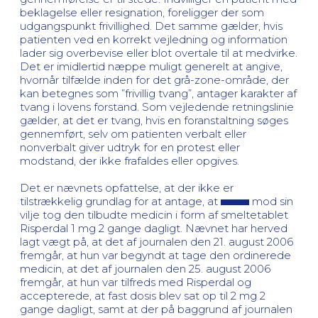
beklagelse eller resignation, foreligger der som
udgangspunkt frivillighed. Det samme gælder, hvis
patienten ved en korrekt vejledning og information
lader sig overbevise eller blot overtale til at medvirke.
Det er imidlertid næppe muligt generelt at angive,
hvornår tilfælde inden for det grå-zone-område, der
kan betegnes som ”frivillig tvang”, antager karakter af
tvang i lovens forstand. Som vejledende retningslinie
gælder, at det er tvang, hvis en foranstaltning søges
gennemført, selv om patienten verbalt eller
nonverbalt giver udtryk for en protest eller
modstand, der ikke frafaldes eller opgives.
Det er nævnets opfattelse, at der ikke er
tilstrækkelig grundlag for at antage, at
mod sin
vilje tog den tilbudte medicin i form af smeltetablet
Risperdal 1 mg 2 gange dagligt. Nævnet har herved
lagt vægt på, at det af journalen den 21. august 2006
fremgår, at hun var begyndt at tage den ordinerede
medicin, at det af journalen den 25. august 2006
fremgår, at hun var tilfreds med Risperdal og
accepterede, at fast dosis blev sat op til 2 mg 2
gange dagligt, samt at der på baggrund af journalen