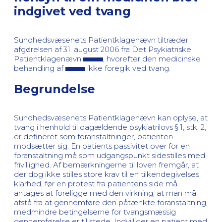
indgivet ved tvang
Sundhedsvæsenets Patientklagenævn tiltræder
afgørelsen af 31. august 2006 fra Det Psykiatriske
Patientklagenævn
, hvorefter den medicinske
behandling af
ikke foregik ved tvang.
Begrundelse
Sundhedsvæsenets Patientklagenævn kan oplyse, at
tvang i henhold til dagældende psykiatrilovs § 1, stk. 2,
er defineret som foranstaltninger, patienten
modsætter sig. En patients passivitet over for en
foranstaltning må som udgangspunkt sidestilles med
frivillighed. Af bemærkningerne til loven fremgår, at
der dog ikke stilles store krav til en tilkendegivelses
klarhed, før en protest fra patientens side må
antages at foreligge med den virkning, at man må
afstå fra at gennemføre den påtænkte foranstaltning,
medmindre betingelserne for tvangsmæssig
gennemførelse er til stede. Indvilliger en patient med