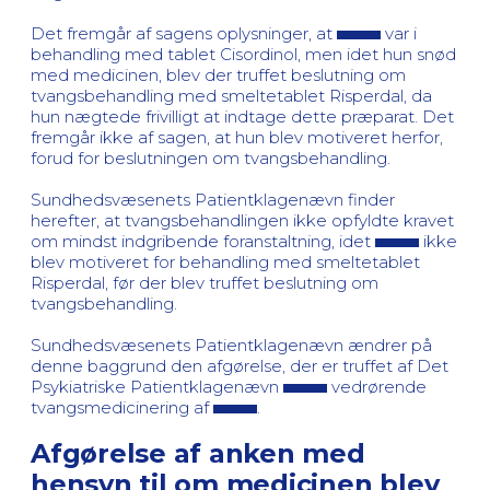
Det fremgår af sagens oplysninger, at
var i
behandling med tablet Cisordinol, men idet hun snød
med medicinen, blev der truffet beslutning om
tvangsbehandling med smeltetablet Risperdal, da
hun nægtede frivilligt at indtage dette præparat. Det
fremgår ikke af sagen, at hun blev motiveret herfor,
forud for beslutningen om tvangsbehandling.
Sundhedsvæsenets Patientklagenævn finder
herefter, at tvangsbehandlingen ikke opfyldte kravet
om mindst indgribende foranstaltning, idet
ikke
blev motiveret for behandling med smeltetablet
Risperdal, før der blev truffet beslutning om
tvangsbehandling.
Sundhedsvæsenets Patientklagenævn ændrer på
denne baggrund den afgørelse, der er truffet af Det
Psykiatriske Patientklagenævn
vedrørende
tvangsmedicinering af
.
Afgørelse af anken med
hensyn til om medicinen blev