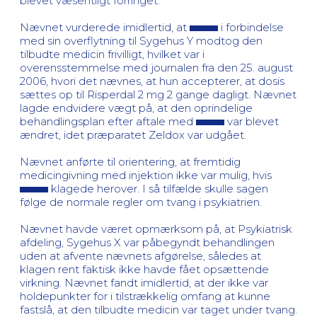
blevet væsentligt forringet.
Nævnet vurderede imidlertid, at
i forbindelse
med sin overflytning til Sygehus Y modtog den
tilbudte medicin frivilligt, hvilket var i
overensstemmelse med journalen fra den 25. august
2006, hvori det nævnes, at hun accepterer, at dosis
sættes op til Risperdal 2 mg 2 gange dagligt. Nævnet
lagde endvidere vægt på, at den oprindelige
behandlingsplan efter aftale med
var blevet
ændret, idet præparatet Zeldox var udgået.
Nævnet anførte til orientering, at fremtidig
medicingivning med injektion ikke var mulig, hvis
klagede herover. I så tilfælde skulle sagen
følge de normale regler om tvang i psykiatrien.
Nævnet havde været opmærksom på, at Psykiatrisk
afdeling, Sygehus X var påbegyndt behandlingen
uden at afvente nævnets afgørelse, således at
klagen rent faktisk ikke havde fået opsættende
virkning. Nævnet fandt imidlertid, at der ikke var
holdepunkter for i tilstrækkelig omfang at kunne
fastslå, at den tilbudte medicin var taget under tvang.