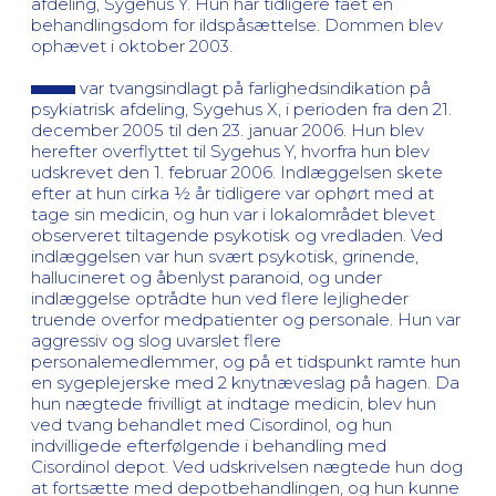
afdeling, Sygehus Y. Hun har tidligere fået en
behandlingsdom for ildspåsættelse. Dommen blev
ophævet i oktober 2003.
var tvangsindlagt på farlighedsindikation på
psykiatrisk afdeling, Sygehus X, i perioden fra den 21.
december 2005 til den 23. januar 2006. Hun blev
herefter overflyttet til Sygehus Y, hvorfra hun blev
udskrevet den 1. februar 2006. Indlæggelsen skete
efter at hun cirka ½ år tidligere var ophørt med at
tage sin medicin, og hun var i lokalområdet blevet
observeret tiltagende psykotisk og vredladen. Ved
indlæggelsen var hun svært psykotisk, grinende,
hallucineret og åbenlyst paranoid, og under
indlæggelse optrådte hun ved flere lejligheder
truende overfor medpatienter og personale. Hun var
aggressiv og slog uvarslet flere
personalemedlemmer, og på et tidspunkt ramte hun
en sygeplejerske med 2 knytnæveslag på hagen. Da
hun nægtede frivilligt at indtage medicin, blev hun
ved tvang behandlet med Cisordinol, og hun
indvilligede efterfølgende i behandling med
Cisordinol depot. Ved udskrivelsen nægtede hun dog
at fortsætte med depotbehandlingen, og hun kunne