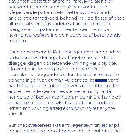
patienten udsætter andre for fare, ikke alene er
hensynet til andre, men også hensynet til den
pågældende patient selv. Dette skyldes blandt
andet, at alternativet til behandling i de fleste af disse
tilfælde vil være anvendelse af andre former for
tvang over for patienten i ventetiden, herunder
navnlig tvangsfiksering og indgivelse af beroligende
medicin.
Sundhedsvæsenets Patientklagenævn finder ud fra
en konkret vurdering, at betingelserne for ikke at
tillægge klagen opsættende virkning var opfyldte.
Nævnet har lagt vægt på, at det fremgår af
journalen, at begrundelsen for straks at iværksætte
behandlingen var, at man vurderede, at
var til
nærliggende, væsentlig og overhængende fare for
andre. Det ville derfor næppe være muligt at få
hende ud af bæltefikseringen, medmindre hun blev
behandlet med antipsykotika, idet hun handlede
udtalt impulsivt og affekteksplosivt, styret af ydre
stimuli.
Sundhedsvæsenets Patientklagenævn tiltræder på
denne baggrund den afgørelse, der er truffet af Det