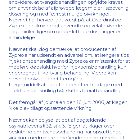
endvidere, at tvangsbehandlingen opfyldte kravet
om anvendelse af afprøvede lægemidler i sædvanlig
dosering og med færrest mulige bivirkninger.
Nævnet har herved lagt vægt på, at Cisordinol og
Zyprexa er almindeligt anvendte og velafprøvede
lægemidler, ligesom de besluttede doseringer er
almindelige.
Nævnet skal dog bemærke, at producenten af
Zyprexa har udsendt en advarsel om, at længere tids
injektionsbehandling med Zyprexa er mistænkt for at
medføre dødsfald, hvorfor injektionsbehandling kun
er beregnet til kortvarig behandling. Videre kan
nævnet oplyse, at det fremgår af
Lægemiddelkataloget, at der efter tre dage med
injektionsbehandling bør skiftes til oral behandling.
Det fremgår af journalen den 16. juni 2006, at klagen
ikke blev tillagt opsættende virkning.
Nævnet kan oplyse, at det af dagældende
psykiatrilovens § 32, stk. 3, følger, at klager over
beslutning om tvangsbehandling har opsættende
virkning, medmindre omgående gennemførelse af