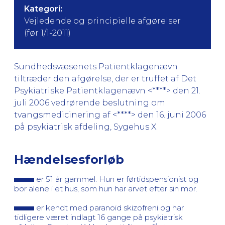
Kategori:
Vejledende og principielle afgørelser
(før 1/1-2011)
Sundhedsvæsenets Patientklagenævn
tiltræder den afgørelse, der er truffet af Det
Psykiatriske Patientklagenævn <****> den 21.
juli 2006 vedrørende beslutning om
tvangsmedicinering af <****> den 16. juni 2006
på psykiatrisk afdeling, Sygehus X.
Hændelsesforløb
er 51 år gammel. Hun er førtidspensionist og
bor alene i et hus, som hun har arvet efter sin mor.
er kendt med paranoid skizofreni og har
tidligere været indlagt 16 gange på psykiatrisk