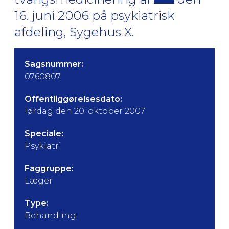
16. juni 2006 på psykiatrisk
afdeling, Sygehus X.
Sagsnummer:
0760807
Offentliggørelsesdato:
lørdag den 20. oktober 2007
Speciale:
Psykiatri
Faggruppe:
Læger
Type:
Behandling