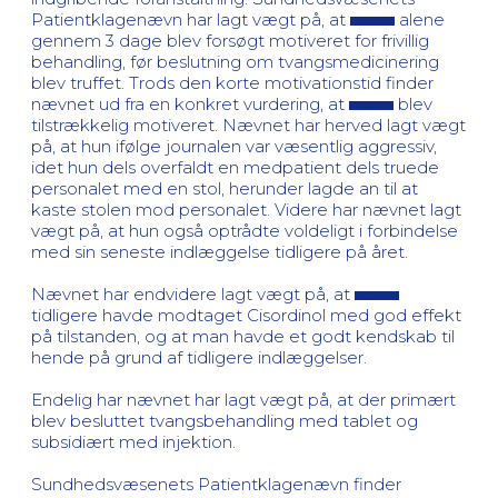
Patientklagenævn har lagt vægt på, at
alene
gennem 3 dage blev forsøgt motiveret for frivillig
behandling, før beslutning om tvangsmedicinering
blev truffet. Trods den korte motivationstid finder
nævnet ud fra en konkret vurdering, at
blev
tilstrækkelig motiveret. Nævnet har herved lagt vægt
på, at hun ifølge journalen var væsentlig aggressiv,
idet hun dels overfaldt en medpatient dels truede
personalet med en stol, herunder lagde an til at
kaste stolen mod personalet. Videre har nævnet lagt
vægt på, at hun også optrådte voldeligt i forbindelse
med sin seneste indlæggelse tidligere på året.
Nævnet har endvidere lagt vægt på, at
tidligere havde modtaget Cisordinol med god effekt
på tilstanden, og at man havde et godt kendskab til
hende på grund af tidligere indlæggelser.
Endelig har nævnet har lagt vægt på, at der primært
blev besluttet tvangsbehandling med tablet og
subsidiært med injektion.
Sundhedsvæsenets Patientklagenævn finder