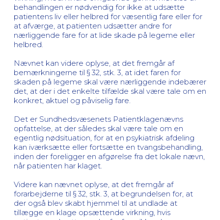
behandlingen er nødvendig for ikke at udsætte
patientens liv eller helbred for væsentlig fare eller for
at afværge, at patienten udsætter andre for
nærliggende fare for at lide skade på legeme eller
helbred.
Nævnet kan videre oplyse, at det fremgår af
bemærkningerne til § 32, stk. 3, at idet faren for
skaden på legeme skal være nærliggende indebærer
det, at der i det enkelte tilfælde skal være tale om en
konkret, aktuel og påviselig fare.
Det er Sundhedsvæsenets Patientklagenævns
opfattelse, at der således skal være tale om en
egentlig nødsituation, for at en psykiatrisk afdeling
kan iværksætte eller fortsætte en tvangsbehandling,
inden der foreligger en afgørelse fra det lokale nævn,
når patienten har klaget.
Videre kan nævnet oplyse, at det fremgår af
forarbejderne til § 32, stk. 3, at begrundelsen for, at
der også blev skabt hjemmel til at undlade at
tillægge en klage opsættende virkning, hvis