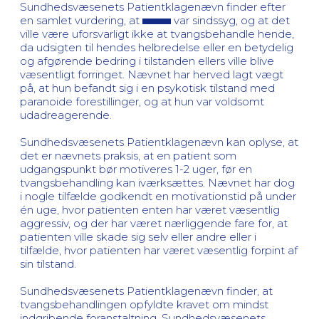
Sundhedsvæsenets Patientklagenævn finder efter
en samlet vurdering, at
var sindssyg, og at det
ville være uforsvarligt ikke at tvangsbehandle hende,
da udsigten til hendes helbredelse eller en betydelig
og afgørende bedring i tilstanden ellers ville blive
væsentligt forringet. Nævnet har herved lagt vægt
på, at hun befandt sig i en psykotisk tilstand med
paranoide forestillinger, og at hun var voldsomt
udadreagerende.
Sundhedsvæsenets Patientklagenævn kan oplyse, at
det er nævnets praksis, at en patient som
udgangspunkt bør motiveres 1-2 uger, før en
tvangsbehandling kan iværksættes. Nævnet har dog
i nogle tilfælde godkendt en motivationstid på under
én uge, hvor patienten enten har været væsentlig
aggressiv, og der har været nærliggende fare for, at
patienten ville skade sig selv eller andre eller i
tilfælde, hvor patienten har været væsentlig forpint af
sin tilstand.
Sundhedsvæsenets Patientklagenævn finder, at
tvangsbehandlingen opfyldte kravet om mindst
indgribende foranstaltning. Sundhedsvæsenets