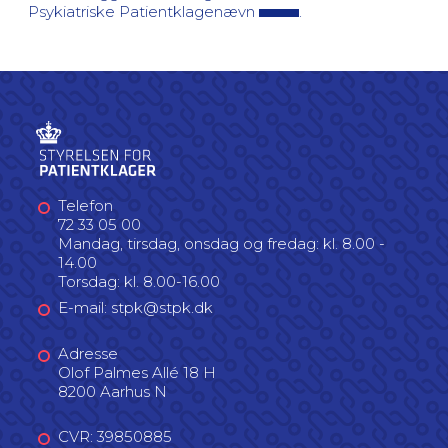
Psykiatriske Patientklagenævn
.
Telefon
72 33 05 00
Mandag, tirsdag, onsdag og fredag: kl. 8.00 -
14.00
Torsdag: kl. 8.00-16.00
E-mail: stpk@stpk.dk
Adresse
Olof Palmes Allé 18 H
8200 Aarhus N
CVR: 39850885