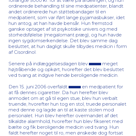
forlangte 5000 kr. for at være på afdelingen, og hun
ordinerede behandling til sine medpatienter, blandt
andet ordinerede hun støttebandager til en
medpatient, som var iført lange pyjamasbukser, idet
hun antog, at han havde bensår. Hun fremstod
ganske optaget af sit psykotiske univers og med
storhedsfølelse (megalomant præg), og hun havde
ingen sygdomserkendelse. Det blev samme dag
besluttet, at hun dagligt skulle tilbydes medicin i form
af Cisordinol.
Senere på indlæggelsesdagen blev
meget
højtråbende og opkørt, hvorefter det blev besluttet
ved tvang at indgive hende beroligende medicin.
Den 15. juni 2006 overfaldt
en medpatient for
at få dennes cigaretter. Da hun herefter blev
anmodet om at gå til egen stue, blev hun verbalt
truende, hvorefter hun tog en stol, truede personalet
med denne og lagde an til at kaste stolen mod
personalet. Hun blev herefter overmandet af det
tilkaldte alarmhold, hvorefter hun blev fikseret med
bælte og fik beroligende medicin ved tvang. Hun
faldt herefter noget til ro, men ønskede dog fortsat