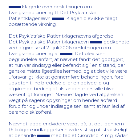
klagede over beslutningen om
tvangsmedicinering til Det Psykiatriske
Patientklagenævn
. Klagen blev ikke tillagt
opsættende virkning.
Det Psykiatriske Patientklagenævns afgørelse
Det Psykiatriske Patientklagenævn
godkendte
ved afgørelse af 21. juli 2006 beslutningen om
tvangsmedicinering af
. Det blev som
begrundelse anført, at nævnet fandt det godtgjort,
at hun var sindssyg eller befandt sig i en tilstand, der
ganske måtte ligestilles hermed, og at det ville være
uforsvarligt ikke at gennemføre behandlingen, fordi
udsigten til helbredelse eller en betydelig og
afgørende bedring af tilstanden ellers ville blive
væsentligt forringet. Nævnet lagde ved afgørelsen
vægt på sagens oplysninger om hendes adfærd
forud for og under indlæggelsen, samt at hun led af
paranoid skizofreni.
Nævnet lagde endvidere vægt på, at det igennem
16 tidligere indlæggelser havde vist sig utilstrækkeligt
at behandle
med tablet Cisordinol 4 mg, sådan