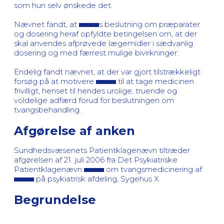
som hun selv ønskede det.
Nævnet fandt, at
s beslutning om præparater
og dosering heraf opfyldte betingelsen om, at der
skal anvendes afprøvede lægemidler i sædvanlig
dosering og med færrest mulige bivirkninger.
Endelig fandt nævnet, at der var gjort tilstrækkeligt
forsøg på at motivere
til at tage medicinen
frivilligt, henset til hendes urolige, truende og
voldelige adfærd forud for beslutningen om
tvangsbehandling.
Afgørelse af anken
Sundhedsvæsenets Patientklagenævn tiltræder
afgørelsen af 21. juli 2006 fra Det Psykiatriske
Patientklagenævn
om tvangsmedicinering af
på psykiatrisk afdeling, Sygehus X.
Begrundelse