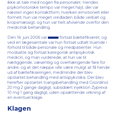
ikke at tale med nogen fra personalet. Hendes
psykomotoriske tempo var meget højt, der var
næsten ingen kontaktform, hverken emotionelt eller
formelt, hun var meget vredladen, både verbalt og
kropsmæssigt, og hun var helt afvisende overfor den
medicinsk behandling.
Den 16. juni 2006 var
fortsat bæltefikseret, og
ved en lægesamtale var hun fortsat udtalt truende i
forhold til både personale og medpatienter. Hun
modsatte sig fortsat kategorisk antipsykotisk
medicin, og man vurderede, at hun var til
nærliggende, væsentlig og overhængende fare for
andre, og at det næppe ville være muligt at få hende
ud af bæltefikseringen, medmindre der blev
opstartet behandling med antispykotika. Der blev
herefter opstartet tvangsbehandling med Cisordinol
20 mg 2 gange dagligt, subsidiært injektion Zyprexa
10 mg 1 gang dagligt, uden opsættende virkning af
en eventuel klage.
Klagen