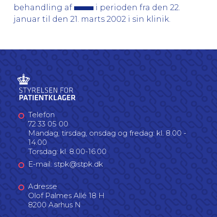
behandling af
i perioden fra den 22.
januar til den 21. marts 2002 i sin klinik.
Telefon
72 33 05 00
Mandag, tirsdag, onsdag og fredag: kl. 8.00 -
14.00
Torsdag: kl. 8.00-16.00
E-mail: stpk@stpk.dk
Adresse
Olof Palmes Allé 18 H
8200 Aarhus N