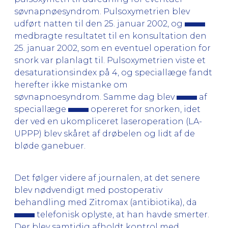
søvnapnøesyndrom. Pulsoxymetrien blev
udført natten til den 25. januar 2002, og
medbragte resultatet til en konsultation den
25. januar 2002, som en eventuel operation for
snork var planlagt til. Pulsoxymetrien viste et
desaturationsindex på 4, og speciallæge fandt
herefter ikke mistanke om
søvnapnoesyndrom. Samme dag blev
af
speciallæge
opereret for snorken, idet
der ved en ukompliceret laseroperation (LA-
UPPP) blev skåret af drøbelen og lidt af de
bløde ganebuer.
Det følger videre af journalen, at det senere
blev nødvendigt med postoperativ
behandling med Zitromax (antibiotika), da
telefonisk oplyste, at han havde smerter.
Der blev samtidig afholdt kontrol med