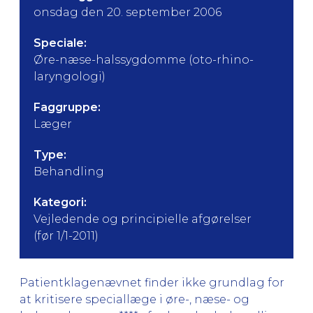
onsdag den 20. september 2006
Speciale:
Øre-næse-halssygdomme (oto-rhino-
laryngologi)
Faggruppe:
Læger
Type:
Behandling
Kategori:
Vejledende og principielle afgørelser
(før 1/1-2011)
Patientklagenævnet finder ikke grundlag for
at kritisere speciallæge i øre-, næse- og