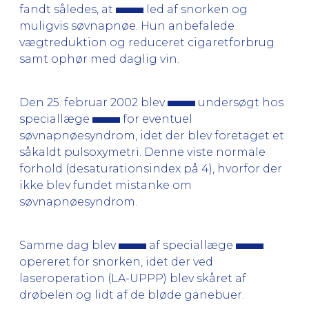
fandt således, at
led af snorken og
muligvis søvnapnøe. Hun anbefalede
vægtreduktion og reduceret cigaretforbrug
samt ophør med daglig vin.
Den 25. februar 2002 blev
undersøgt hos
speciallæge
for eventuel
søvnapnøesyndrom, idet der blev foretaget et
såkaldt pulsoxymetri. Denne viste normale
forhold (desaturationsindex på 4), hvorfor der
ikke blev fundet mistanke om
søvnapnøesyndrom.
Samme dag blev
af speciallæge
opereret for snorken, idet der ved
laseroperation (LA-UPPP) blev skåret af
drøbelen og lidt af de bløde ganebuer.