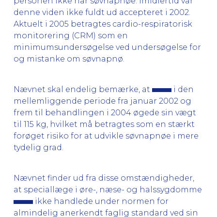
personen ikke har søvnapnøe. Imidlertid var
denne viden ikke fuldt ud accepteret i 2002.
Aktuelt i 2005 betragtes cardio-respiratorisk
monitorering (CRM) som en
minimumsundersøgelse ved undersøgelse for
og mistanke om søvnapnø.
Nævnet skal endelig bemærke, at
i den
mellemliggende periode fra januar 2002 og
frem til behandlingen i 2004 øgede sin vægt
til 115 kg, hvilket må betragtes som en stærkt
forøget risiko for at udvikle søvnapnøe i mere
tydelig grad.
Nævnet finder ud fra disse omstændigheder,
at speciallæge i øre-, næse- og halssygdomme
ikke handlede under normen for
almindelig anerkendt faglig standard ved sin