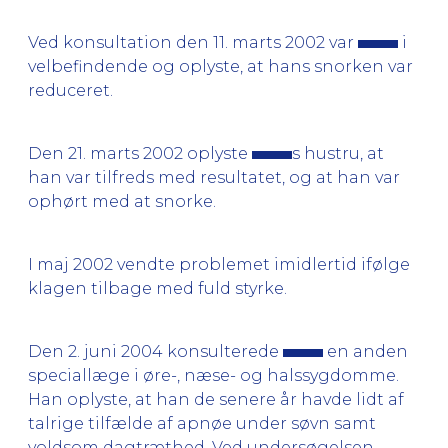
Ved konsultation den 11. marts 2002 var
i
velbefindende og oplyste, at hans snorken var
reduceret.
Den 21. marts 2002 oplyste
s hustru, at
han var tilfreds med resultatet, og at han var
ophørt med at snorke.
I maj 2002 vendte problemet imidlertid ifølge
klagen tilbage med fuld styrke.
Den 2. juni 2004 konsulterede
en anden
speciallæge i øre-, næse- og halssygdomme.
Han oplyste, at han de senere år havde lidt af
talrige tilfælde af apnøe under søvn samt
voldsom dagtræthed. Ved undersøgelsen