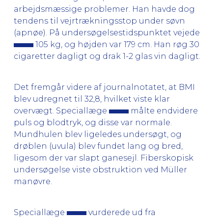
arbejdsmæssige problemer. Han havde dog
tendens til vejrtrækningsstop under søvn
(apnøe). På undersøgelsestidspunktet vejede
105 kg, og højden var 179 cm. Han røg 30
cigaretter dagligt og drak 1-2 glas vin dagligt.
Det fremgår videre af journalnotatet, at BMI
blev udregnet til 32,8, hvilket viste klar
overvægt. Speciallæge
målte endvidere
puls og blodtryk, og disse var normale.
Mundhulen blev ligeledes undersøgt, og
drøblen (uvula) blev fundet lang og bred,
ligesom der var slapt ganesejl. Fiberskopisk
undersøgelse viste obstruktion ved Müller
manøvre.
Speciallæge
vurderede ud fra