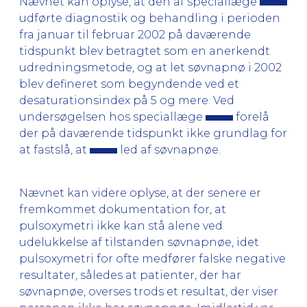
Nævnet kan oplyse, at den af speciallæge
udførte diagnostik og behandling i perioden
fra januar til februar 2002 på daværende
tidspunkt blev betragtet som en anerkendt
udredningsmetode, og at let søvnapnø i 2002
blev defineret som begyndende ved et
desaturationsindex på 5 og mere. Ved
undersøgelsen hos speciallæge
forelå
der på daværende tidspunkt ikke grundlag for
at fastslå, at
led af søvnapnøe.
Nævnet kan videre oplyse, at der senere er
fremkommet dokumentation for, at
pulsoxymetri ikke kan stå alene ved
udelukkelse af tilstanden søvnapnøe, idet
pulsoxymetri for ofte medfører falske negative
resultater, således at patienter, der har
søvnapnøe, overses trods et resultat, der viser