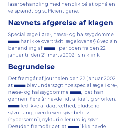
laserbehandling med henblik på at opnå en
velspændt og sufficient gane.
Nævnets afgørelse af klagen
Speciallæge i øre-, næse- og halssygdomme
har ikke overtrådt lægelovens § 6 ved sin
behandling af
i perioden fra den 22.
januar til den 21. marts 2002 i sin klinik.
Begrundelse
Det fremgår af journalen den 22. januar 2002,
at
blev undersøgt hos speciallæge i øre-,
næse- og halssygdomme
, idet han
gennem flere år havde lidt af kraftig snorken.
led ikke af dagtræthed, pludselig
søvntrang, overdreven søvnbehov
(hypersomni), nykturi eller urolig søvn.
Desuden fremgår det, at
ikke havde