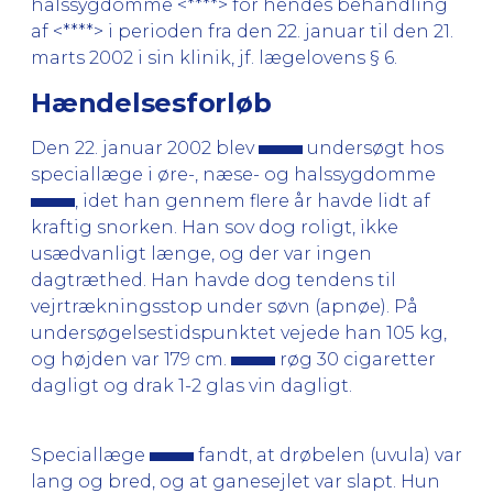
halssygdomme <****> for hendes behandling
af <****> i perioden fra den 22. januar til den 21.
marts 2002 i sin klinik, jf. lægelovens § 6.
Hændelsesforløb
Den 22. januar 2002 blev
undersøgt hos
speciallæge i øre-, næse- og halssygdomme
, idet han gennem flere år havde lidt af
kraftig snorken. Han sov dog roligt, ikke
usædvanligt længe, og der var ingen
dagtræthed. Han havde dog tendens til
vejrtrækningsstop under søvn (apnøe). På
undersøgelsestidspunktet vejede han 105 kg,
og højden var 179 cm.
røg 30 cigaretter
dagligt og drak 1-2 glas vin dagligt.
Speciallæge
fandt, at drøbelen (uvula) var
lang og bred, og at ganesejlet var slapt. Hun