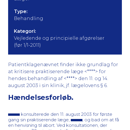
Type:
Behandling
Kategori:
Vejledende og principielle afgørelser
(før 1/1-2011)
Patientklagenævnet finder ikke grundlag for
at kritisere praktiserende læge <****> for
hendes behandling af <****> den 11. og 14.
august 2003 i sin klinik, jf. lægelovens § 6.
Hændelsesforløb.
konsulterede den 11. august 2003 for første
gang sin praktiserende læge,
, og bad om at få
en henvisning til abort. Ved konsultationen, der