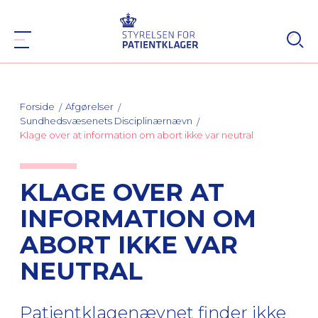
Forside
Afgørelser
Sundhedsvæsenets Disciplinærnævn
Klage over at information om abort ikke var neutral
KLAGE OVER AT
INFORMATION OM
ABORT IKKE VAR
NEUTRAL
Patientklagenævnet finder ikke