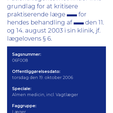
grundlag for at kritisere
praktiserende læge
for
hendes behandling af
den 11.
og 14. august 2003 i sin klinik, jf.
lægelovens § 6.
Sagsnummer:
06F008
Offentliggørelsesdato:
torsdag den 19. oktober 2006
Speciale:
Almen medicin, incl. Vagtlæger
Faggruppe:
Læger