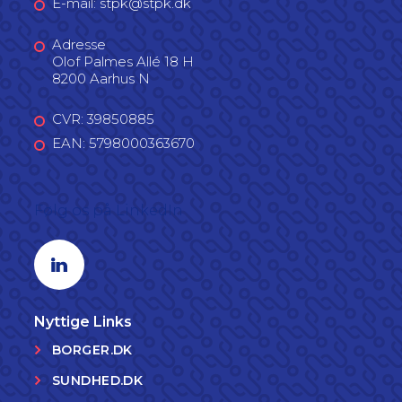
E-mail: stpk@stpk.dk
Adresse
Olof Palmes Allé 18 H
8200 Aarhus N
CVR: 39850885
EAN: 5798000363670
Følg os på LinkedIn
Linkedin profil
Nyttige Links
BORGER.DK
SUNDHED.DK