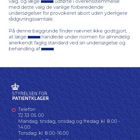
valg, og læge
udførte i overensstemmelse
med dette valg de vanlige forberedende
undersøgelser for provokeret abort uden yderligere
rådgivningssamtale.
På denne baggrunde finder nævnet ikke godtgjort,
at læge
handlede under normen for almindelig
anerkendt faglig standard ved sin undersøgelse og
behandling af
.
Telefon
72 33 05 00
Mandag, tirsdag, onsdag og fredag: kl. 8.00 -
14.00
Torsdag: kl. 8.00-16.00