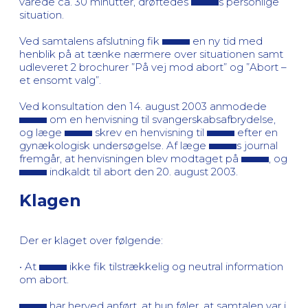
varede ca. 30 minutter, drøftedes
s personlige
situation.
Ved samtalens afslutning fik
en ny tid med
henblik på at tænke nærmere over situationen samt
udleveret 2 brochurer ”På vej mod abort” og ”Abort –
et ensomt valg”.
Ved konsultation den 14. august 2003 anmodede
om en henvisning til svangerskabsafbrydelse,
og læge
skrev en henvisning til
efter en
gynækologisk undersøgelse. Af læge
s journal
fremgår, at henvisningen blev modtaget på
, og
indkaldt til abort den 20. august 2003.
Klagen
Der er klaget over følgende:
• At
ikke fik tilstrækkelig og neutral information
om abort.
har herved anført, at hun føler, at samtalen var i