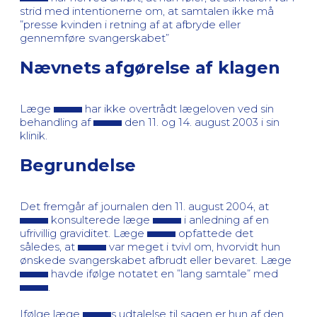
strid med intentionerne om, at samtalen ikke må
”presse kvinden i retning af at afbryde eller
gennemføre svangerskabet”
Nævnets afgørelse af klagen
Læge
har ikke overtrådt lægeloven ved sin
behandling af
den 11. og 14. august 2003 i sin
klinik.
Begrundelse
Det fremgår af journalen den 11. august 2004, at
konsulterede læge
i anledning af en
ufrivillig graviditet. Læge
opfattede det
således, at
var meget i tvivl om, hvorvidt hun
ønskede svangerskabet afbrudt eller bevaret. Læge
havde ifølge notatet en ”lang samtale” med
.
Ifølge læge
s udtalelse til sagen er hun af den