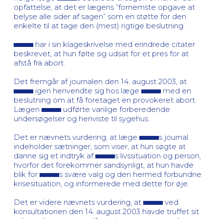
opfattelse, at det er lægens ”fornemste opgave at
belyse alle sider af sagen” som en støtte for den
enkelte til at tage den (mest) rigtige beslutning.
har i sin klageskrivelse med erindrede citater
beskrevet, at hun følte sig udsat for et pres for at
afstå fra abort.
Det fremgår af journalen den 14. august 2003, at
igen henvendte sig hos læge
med en
beslutning om at få foretaget en provokeret abort.
Lægen
udførte vanlige forberedende
undersøgelser og henviste til sygehus.
Det er nævnets vurdering, at læge
s journal
indeholder sætninger, som viser, at hun søgte at
danne sig et indtryk af
s livssituation og person,
hvorfor det forekommer sandsynligt, at hun havde
blik for
s svære valg og den hermed forbundne
krisesituation, og informerede med dette for øje.
Det er videre nævnets vurdering, at
ved
konsultationen den 14. august 2003 havde truffet sit