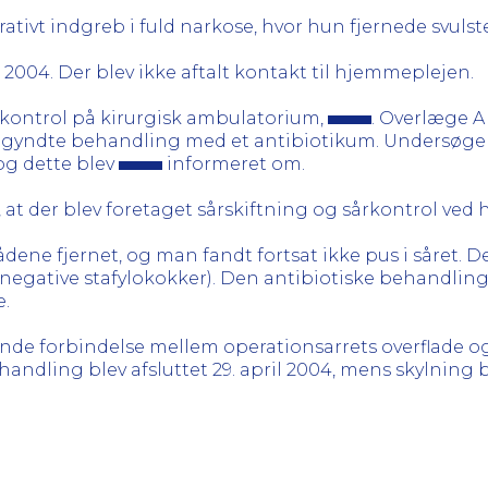
ativt indgreb i fuld narkose, hvor hun fjernede svulst
 2004. Der blev ikke aftalt kontakt til hjemmeplejen.
il kontrol på kirurgisk ambulatorium,
. Overlæge A 
egyndte behandling med et antibiotikum. Undersøgelse
og dette blev
informeret om.
 at der blev foretaget sårskiftning og sårkontrol ved
ådene fjernet, og man fandt fortsat ikke pus i såret. 
-negative stafylokokker). Den antibiotiske behandling 
.
nende forbindelse mellem operationsarrets overflade o
handling blev afsluttet 29. april 2004, mens skylning ble