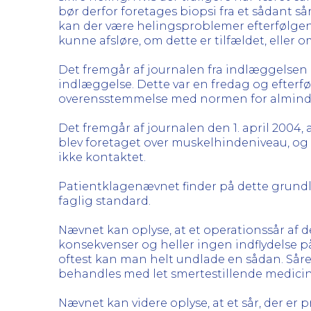
bør derfor foretages biopsi fra et sådant sår
kan der være helingsproblemer efterfølgend
kunne afsløre, om dette er tilfældet, eller 
Det fremgår af journalen fra indlæggelsen 
indlæggelse. Dette var en fredag og efterføl
overensstemmelse med normen for almindel
Det fremgår af journalen den 1. april 2004
blev foretaget over muskelhindeniveau, og 
ikke kontaktet.
Patientklagenævnet finder på dette grund
faglig standard.
Nævnet kan oplyse, at et operationssår af 
konsekvenser og heller ingen indflydelse på 
oftest kan man helt undlade en sådan. Såret 
behandles med let smertestillende medicin
Nævnet kan videre oplyse, at et sår, der er