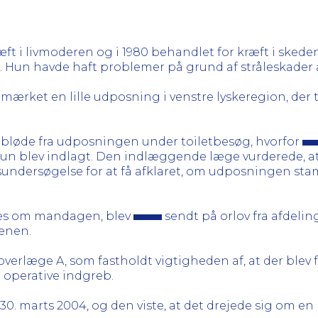
æft i livmoderen og i 1980 behandlet for kræft i skeden.
st. Hun havde haft problemer på grund af stråleskader 
rket en lille udposning i venstre lyskeregion, der 
t bløde fra udposningen under toiletbesøg, hvorfor
hun blev indlagt. Den indlæggende læge vurderede, at 
undersøgelse for at få afklaret, om udposningen stam
es om mandagen, blev
sendt på orlov fra afdelin
enen.
verlæge A, som fastholdt vigtigheden af, at der blev 
t operative indgreb.
0. marts 2004, og den viste, at det drejede sig om en