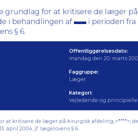
 grundlag for at kritisere de læger på
ede i behandlingen af
i perioden fra
ens § 6.
Offentliggørelsesdato:
mandag den 20. marts 200
Faggruppe:
Læger
Kategori:
Vejledende og principielle a
 at kritisere de læger på kirurgisk afdeling, <****>, 
3. april 2004, jf. lægelovens § 6.