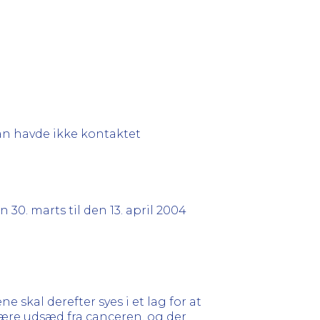
an havde ikke kontaktet
n 30. marts til den 13. april 2004
e skal derefter syes i et lag for at
være udsæd fra canceren, og der