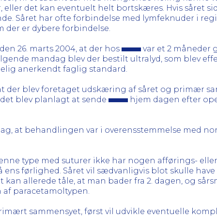
, eller det kan eventuelt helt bortskæres. Hvis såret s
e. Såret har ofte forbindelse med lymfeknuder i regi
om der er dybere forbindelse.
den 26. marts 2004, at der hos
var et 2 måneder 
gende mandag blev der bestilt ultralyd, som blev effek
ig anerkendt faglig standard.
, at der blev foretaget udskæring af såret og primær
det blev planlagt at sende
hjem dagen efter op
lag, at behandlingen var i overensstemmelse med no
denne type med suturer ikke har nogen afførings- el
ens førlighed. Såret vil sædvanligvis blot skulle have 
kan allerede tåle, at man bader fra 2. dagen, og sårsm
 af paracetamoltypen.
 primært sammensyet, først vil udvikle eventuelle kompl