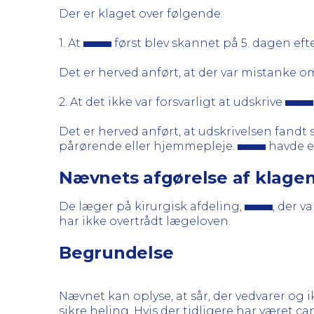
Der er klaget over følgende:
1. At
først blev skannet på 5. dagen eft
Det er herved anført, at der var mistanke o
2. At det ikke var forsvarligt at udskrive
Det er herved anført, at udskrivelsen fandt
pårørende eller hjemmepleje.
havde et
Nævnets afgørelse af klage
De læger på kirurgisk afdeling,
, der v
har ikke overtrådt lægeloven.
Begrundelse
Nævnet kan oplyse, at sår, der vedvarer og ik
sikre heling. Hvis der tidligere har været 