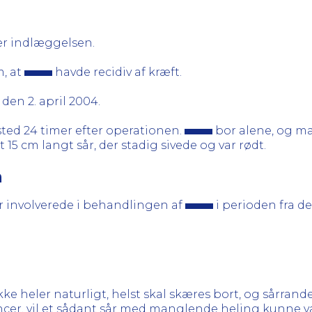
er indlæggelsen.
m, at
havde recidiv af kræft.
den 2. april 2004.
 sted 24 timer efter operationen.
bor alene, og m
 15 cm langt sår, der stadig sivede og var rødt.
n
ar involverede i behandlingen af
i perioden fra de
ke heler naturligt, helst skal skæres bort, og sårranden
cancer, vil et sådant sår med manglende heling kunne 