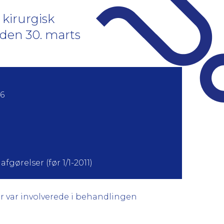
 kirurgisk
 den 30. marts
6
fgørelser (før 1/1-2011)
der var involverede i behandlingen