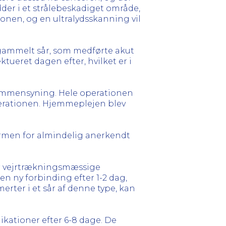
idder i et strålebeskadiget område,
onen, og en ultralydsskanning vil
gammelt sår, som medførte akut
tueret dagen efter, hvilket er i
 sammensyning. Hele operationen
erationen. Hjemmeplejen blev
rmen for almindelig anerkendt
ler vejrtrækningsmæssige
en ny forbinding efter 1-2 dag,
erter i et sår af denne type, kan
ikationer efter 6-8 dage. De