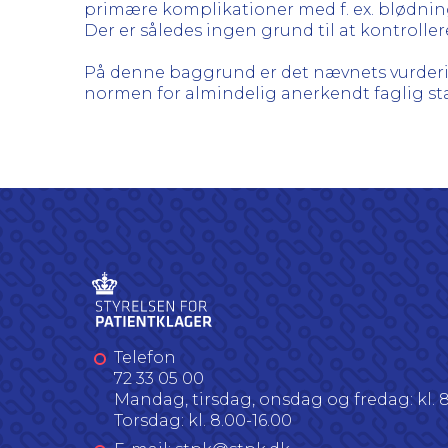
primære komplikationer med f. ex. blødning
Der er således ingen grund til at kontroller
På denne baggrund er det nævnets vurderin
normen for almindelig anerkendt faglig st
Telefon
72 33 05 00
Mandag, tirsdag, onsdag og fredag: kl. 8
Torsdag: kl. 8.00-16.00