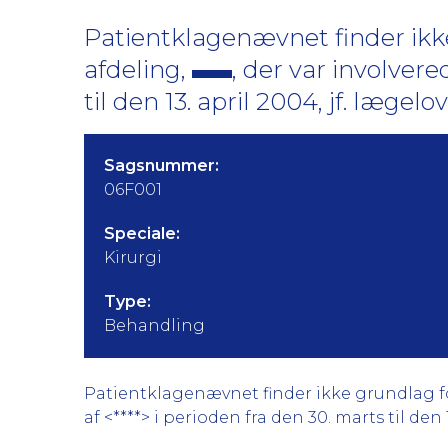
Patientklagenævnet finder ikke
afdeling,
, der var involver
til den 13. april 2004, jf. lægelov
Sagsnummer:
06F001
Speciale:
Kirurgi
Type:
Behandling
Patientklagenævnet finder ikke grundlag for
af <****> i perioden fra den 30. marts til den 1