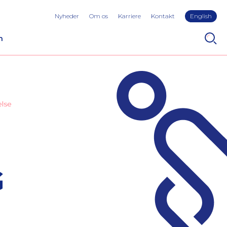
Nyheder
Om os
Karriere
Kontakt
English
n
else
G