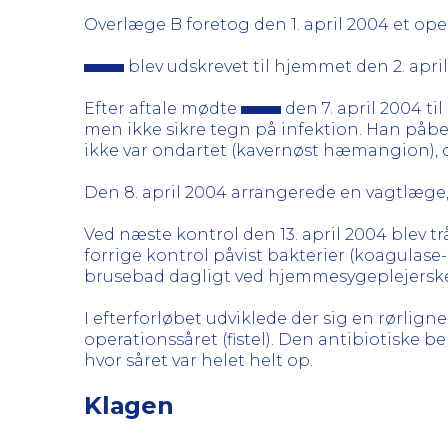
Overlæge B foretog den 1. april 2004 et oper
blev udskrevet til hjemmet den 2. april
Efter aftale mødte
den 7. april 2004 t
men ikke sikre tegn på infektion. Han påb
ikke var ondartet (kavernøst hæmangion), 
Den 8. april 2004 arrangerede en vagtlæge,
Ved næste kontrol den 13. april 2004 blev tr
forrige kontrol påvist bakterier (koagulase
brusebad dagligt ved hjemmesygeplejerske
I efterforløbet udviklede der sig en rørlig
operationssåret (fistel). Den antibiotiske be
hvor såret var helet helt op.
Klagen