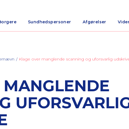
Borgere
Sundhedspersoner
Afgørelser
Vide
nærnævn
Klage over manglende scanning og uforsvarlig udskriv
R MANGLENDE
G UFORSVARLI
E