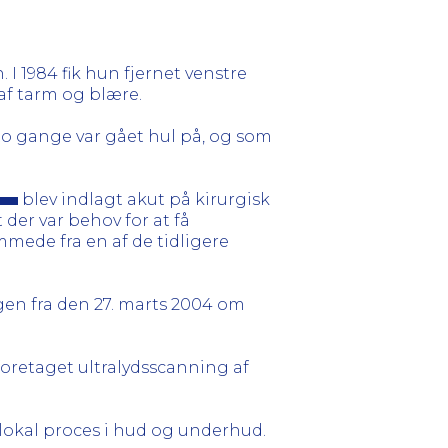
 I 1984 fik hun fjernet venstre
af tarm og blære.
to gange var gået hul på, og som
blev indlagt akut på kirurgisk
der var behov for at få
mede fra en af de tidligere
gen fra den 27. marts 2004 om
foretaget ultralydsscanning af
 lokal proces i hud og underhud.