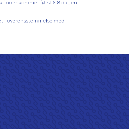
ektioner kommer først 6-8 dagen.
let i overensstemmelse med