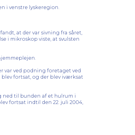
en i venstre lyskeregion.
fandt, at der var sivning fra såret,
 i mikroskop viste, at svulsten
 hjemmeplejen.
Der var ved podning foretaget ved
blev fortsat, og der blev iværksat
g ned til bunden af et hulrum i
v fortsat indtil den 22. juli 2004,