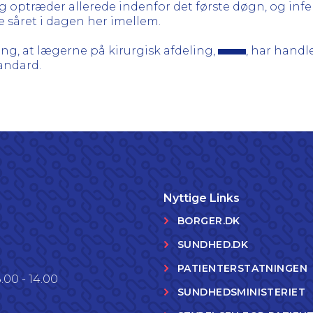
 optræder allerede indenfor det første døgn, og inf
e såret i dagen her imellem.
g, at lægerne på kirurgisk afdeling,
, har hand
andard.
Nyttige Links
BORGER.DK
SUNDHED.DK
PATIENTERSTATNINGEN
.00 - 14.00
SUNDHEDSMINISTERIET