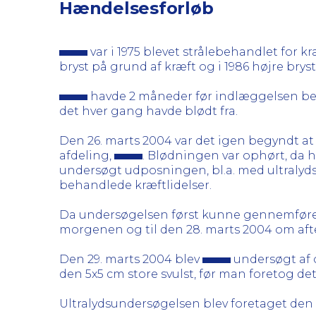
Hændelsesforløb
var i 1975 blevet strålebehandlet for kr
bryst på grund af kræft og i 1986 højre bry
havde 2 måneder før indlæggelsen bemæ
det hver gang havde blødt fra.
Den 26. marts 2004 var det igen begyndt a
afdeling,
. Blødningen var ophørt, da 
undersøgt udposningen, bl.a. med ultralyds
behandlede kræftlidelser.
Da undersøgelsen først kunne gennemfør
morgenen og til den 28. marts 2004 om aft
Den 29. marts 2004 blev
undersøgt af o
den 5x5 cm store svulst, før man foretog de
Ultralydsundersøgelsen blev foretaget den 3