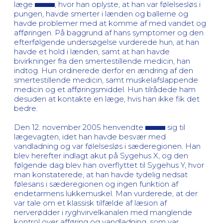
læge
, hvor han oplyste, at han var følelsesløs i
pungen, havde smerter i lænden og ballerne og
havde problemer med at komme af med vandet og
afføringen. På baggrund af hans symptomer og den
efterfølgende undersøgelse vurderede hun, at han
havde et hold i lænden, samt at han havde
bivirkninger fra den smertestillende medicin, han
indtog. Hun ordinerede derfor en ændring af den
smertestillende medicin, samt muskelafslappende
medicin og et afføringsmiddel. Hun tilrådede ham
desuden at kontakte en læge, hvis han ikke fik det
bedre.
Den 12. november 2005 henvendte
sig til
lægevagten, idet han havde besvær med
vandladning og var følelsesløs i sæderegionen. Han
blev herefter indlagt akut på Sygehus X, og den
følgende dag blev han overflyttet til Sygehus Y, hvor
man konstaterede, at han havde tydelig nedsat
følesans i sæderegionen og ingen funktion af
endetarmens lukkemuskel. Man vurderede, at der
var tale om et klassisk tilfælde af læsion af
nerverødder i ryghvirvelkanalen med manglende
kontrol over afføring og vandladning, som var