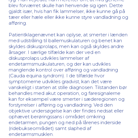
blev forværret skulle han henvende sig igen. Dette
gjaldt især, hvis han fik lammelser, ikke kunne gå på
tæer eller hæle eller ikke kunne styre vandladning og
afføring.
Patientklagenævnet kan oplyse, at smerter i lænden
med udstråling til ballemuskulaturen og benet kan
skyldes diskusprolaps, men kan også skyldes andre
årsager. I særlige tilfælde kan der ved en
diskusprolaps udvikles lammelser af
endetarmsmuskulaturen, og der kan udvikles
manglende kontrol over afføring og vandladning
(Cauda equina syndrom). I de tilfælde hvor
symptomerne udvikles gradvist, kan det være
vanskeligt i starten at stille diagnosen. Tilstanden bør
behandles med akut operation, og faresignalerne
kan for eksempel være smerter i sæderegionen og
forstyrrelser i afføring og vandladning. Ved den
objektive undersøgelse kan der findes nedsat eller
ophævet berøringssans i området omkring
endetarmen, pungen og ned på lårenes inderside
(ridebukseområdet) samt slaphed af
endetarmsmusklen.