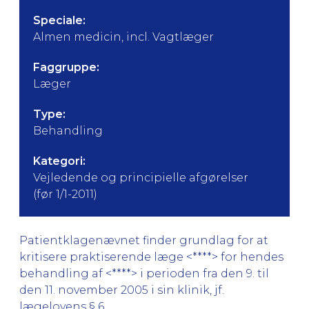
Speciale:
Almen medicin, incl. Vagtlæger
Faggruppe:
Læger
Type:
Behandling
Kategori:
Vejledende og principielle afgørelser
(før 1/1-2011)
Patientklagenævnet finder grundlag for at
kritisere praktiserende læge <****> for hendes
behandling af <****> i perioden fra den 9. til
den 11. november 2005 i sin klinik, jf.
lægelovens § 6.