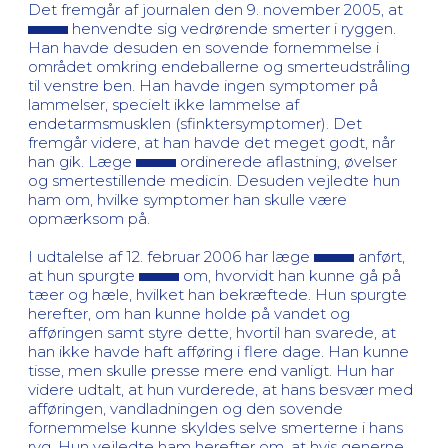
Det fremgår af journalen den 9. november 2005, at
henvendte sig vedrørende smerter i ryggen.
Han havde desuden en sovende fornemmelse i
området omkring endeballerne og smerteudstråling
til venstre ben. Han havde ingen symptomer på
lammelser, specielt ikke lammelse af
endetarmsmusklen (sfinktersymptomer). Det
fremgår videre, at han havde det meget godt, når
han gik. Læge
ordinerede aflastning, øvelser
og smertestillende medicin. Desuden vejledte hun
ham om, hvilke symptomer han skulle være
opmærksom på.
I udtalelse af 12. februar 2006 har læge
anført,
at hun spurgte
om, hvorvidt han kunne gå på
tæer og hæle, hvilket han bekræftede. Hun spurgte
herefter, om han kunne holde på vandet og
afføringen samt styre dette, hvortil han svarede, at
han ikke havde haft afføring i flere dage. Han kunne
tisse, men skulle presse mere end vanligt. Hun har
videre udtalt, at hun vurderede, at hans besvær med
afføringen, vandladningen og den sovende
fornemmelse kunne skyldes selve smerterne i hans
ryg. Hun vejledte ham herefter om, at hvis generne