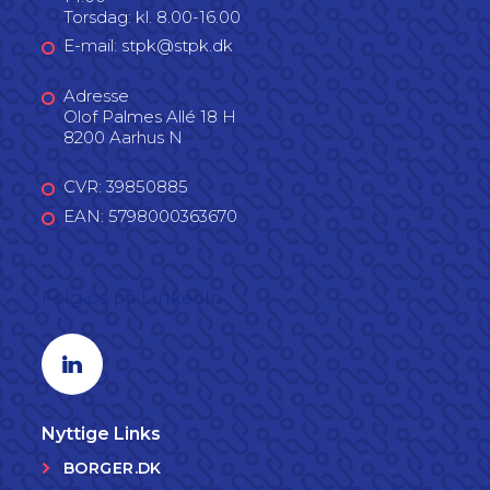
Torsdag: kl. 8.00-16.00
E-mail: stpk@stpk.dk
Adresse
Olof Palmes Allé 18 H
8200 Aarhus N
CVR: 39850885
EAN: 5798000363670
Følg os på LinkedIn
Linkedin profil
Nyttige Links
BORGER.DK