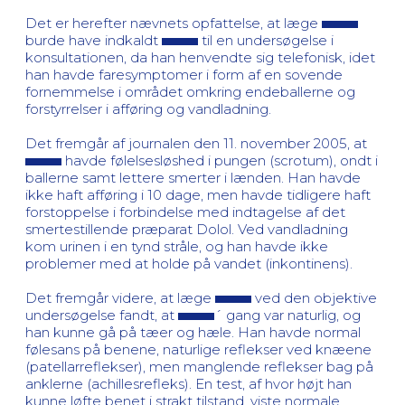
Det er herefter nævnets opfattelse, at læge
burde have indkaldt
til en undersøgelse i
konsultationen, da han henvendte sig telefonisk, idet
han havde faresymptomer i form af en sovende
fornemmelse i området omkring endeballerne og
forstyrrelser i afføring og vandladning.
Det fremgår af journalen den 11. november 2005, at
havde følelsesløshed i pungen (scrotum), ondt i
ballerne samt lettere smerter i lænden. Han havde
ikke haft afføring i 10 dage, men havde tidligere haft
forstoppelse i forbindelse med indtagelse af det
smertestillende præparat Dolol. Ved vandladning
kom urinen i en tynd stråle, og han havde ikke
problemer med at holde på vandet (inkontinens).
Det fremgår videre, at læge
ved den objektive
undersøgelse fandt, at
´ gang var naturlig, og
han kunne gå på tæer og hæle. Han havde normal
følesans på benene, naturlige reflekser ved knæene
(patellarreflekser), men manglende reflekser bag på
anklerne (achillesrefleks). En test, af hvor højt han
kunne løfte benet i strakt tilstand, viste normale