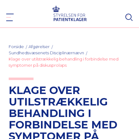
Forside
Afgørelser
Sundhedsvæsenets Disciplinærnævn
Klage over utilstrækkelig behandling i forbindelse med
symptomer på diskusprolaps
KLAGE OVER
UTILSTRÆKKELIG
BEHANDLING I
FORBINDELSE MED
SYMPTOMER PÅ