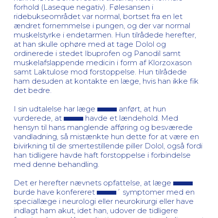
forhold (Laseque negativ). Følesansen i
ridebukseområdet var normal, bortset fra en let
ændret fornemmelse i pungen, og der var normal
muskelstyrke i endetarmen. Hun tilrådede herefter,
at han skulle ophøre med at tage Dolol og
ordinerede i stedet Ibuprofen og Panodil samt
muskelafslappende medicin i form af Klorzoxason
samt Laktulose mod forstoppelse. Hun tilrådede
ham desuden at kontakte en læge, hvis han ikke fik
det bedre.
I sin udtalelse har læge
anført, at hun
vurderede, at
havde et lændehold. Med
hensyn til hans manglende afføring og besværede
vandladning, så mistænkte hun dette for at være en
bivirkning til de smertestillende piller Dolol, også fordi
han tidligere havde haft forstoppelse i forbindelse
med denne behandling.
Det er herefter nævnets opfattelse, at læge
burde have konfereret
´ symptomer med en
speciallæge i neurologi eller neurokirurgi eller have
indlagt ham akut, idet han, udover de tidligere