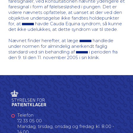
faresignaler, ved konsultationen nævnte yderligere et
faresignal i form af følelsesløshed i pungen. Det er
videre nævnets opfattelse, at uanset at der ved den
objektive undersøgelse ikke fandtes holdepunkter
for, at
havde Cauda Equina syndrom, så kunne
det ikke udelukkes, at dette syndrom var til stede.
Nævnet finder herefter, at læge
handlede
under normen for almindelig anerkendt faglig
standard ved sin behandling af
i perioden fra
den 9. til den 11. november 2005 i sin klinik.
Telefon
72 33 05 00
Mandag, tirsdag, onsdag og fredag: kl. 8.00 -
14.00