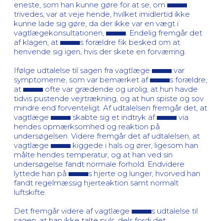
eneste, som han kunne gøre for at se, om
trivedes, var at veje hende, hvilket imidlertid ikke
kunne lade sig gøre, da der ikke var en vægt i
vagtlægekonsultationen,
. Endelig fremgår det
af klagen, at
s forældre fik besked om at
henvende sig igen, hvis der skete en forværring.
Ifølge udtalelse til sagen fra vagtlæge
var
symptomerne, som var bemærket af
s forældre,
at
ofte var grædende og urolig, at hun havde
tidvis pustende vejrtrækning, og at hun spiste og sov
mindre end forventeligt. Af udtalelsen fremgår det, at
vagtlæge
skabte sig et indtryk af
via
hendes opmærksomhed og reaktion på
undersøgelsen. Videre fremgår det af udtalelsen, at
vagtlæge
kiggede i hals og ører, ligesom han
målte hendes temperatur, og at han ved sin
undersøgelse fandt normale forhold. Endvidere
lyttede han på
s hjerte og lunger, hvorved han
fandt regelmæssig hjerteaktion samt normalt
luftskifte.
Det fremgår videre af vagtlæge
s udtalelse til
sagen, at han ikke talte puls, dels fordi det