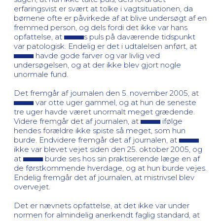
erfaringsvist er svært at tolke i vagtsituationen, da
børnene ofte er påvirkede af at blive undersøgt af en
fremmed person, og dels fordi det ikke var hans
opfattelse, at
s puls på daværende tidspunkt
var patologisk. Endelig er det i udtalelsen anført, at
havde gode farver og var livlig ved
undersøgelsen, og at der ikke blev gjort nogle
unormale fund.
Det fremgår af journalen den 5. november 2005, at
var otte uger gammel, og at hun de seneste
tre uger havde været unormalt meget grædende.
Videre fremgår det af journalen, at
ifølge
hendes forældre ikke spiste så meget, som hun
burde. Endvidere fremgår det af journalen, at
ikke var blevet vejet siden den 25. oktober 2005, og
at
burde ses hos sin praktiserende læge en af
de førstkommende hverdage, og at hun burde vejes.
Endelig fremgår det af journalen, at mistrivsel blev
overvejet.
Det er nævnets opfattelse, at det ikke var under
normen for almindelig anerkendt faglig standard, at