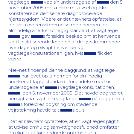
vagtlæge
ved sin undersøgelse af
den 5.
november 2005 mistænkte mistrivsel og ikke
konstaterede den senere diagnosticerede
hjertesygdom. Videre er det nævnets opfattelse, at
det var i overensstemmelse med normen for
almindelig anerkendt faglig standard, at vagtlæge
gav
s forældre besked om at henvende
sig til praktiserende læge en af de førstkommende
hverdage og i øvrigt henvende sig i
vagtlægekonsultationen igen, hvis
fik det
værre.
Nævnet finder på denne baggrund, at vagtlæge
har levet op til normen for almindelig
anerkendt faglig standard i forbindelse med sin
undersøgelse af
i vagtlægekonsultationen,
, den 5. november 2005. Det havde dog været
hensigtsmæssigt, om vagtlæge
på baggrund af
s forældres oplysning om stødende
vejrtrækning havde talt
s puls.
Det er nævnets opfattelse, at en vagtlæges pligt til
at udvise omhu og samvittighedsfuldhed omfatter
en pligt til at føre ordnede optegnelser i