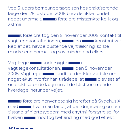
Ved 5-ugers børneundersøgelsen hos praktiserende
læge den 25. oktober 2005 blev der ikke fundet
noget unormalt.
s forældre mistænkte kolik og
astma.
s forældre tog den 5. november 2005 kontakt til
vagtlægekonsultationen,
, da
konstant var
ked af det, havde pustende vejrtrækning, spiste
mindre end normalt og sov mindre end ellers.
Vagtlæge
undersøgte
i
vagtlægekonsultationen,
, den 5. november
2005. Vagtlæge
fandt, at der ikke var tale om
noget akut, hvorfor han tilrådede, at
blev set af
sin praktiserende læge en af de førstkommende
hverdage, herunder vejet.
s forældre henvendte sig herefter på Sygehus X
med
, hvor man fandt, at det drejede sig om en
tilstand af hjertesygdom med arrytmi-forstyrrelse, for
hvilken
modtog behandling med god effekt.