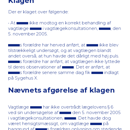
Klagen
Der er klaget over følgende:
• At
ikke modtog en korrekt behandling af
vagtlæge
i vagtlægekonsultationen,
, den
5. november 2005.
s forældre har herved anført, at
ikke blev
tilstrækkeligt undersøgt, og at vagtlægen blandt
andet overså, at hun havde det dårligt med høj puls.
s forældre har anført, at vagtlægen ikke lyttede
til deres observationer af
. Det er anført, at
s forældre senere samme dag fik
indlagt
på Sygehus X.
Nævnets afgørelse af klagen
Vagtlæge
har ikke overtrådt lægelovens § 6
ved sin undersøgelse af
den 5. november 2005
i vagtlægekonsultationen,
. Det havde dog
været hensigtsmæssigt, om vagtlæge
på
baggrund af
s forældres oplysning om stødende