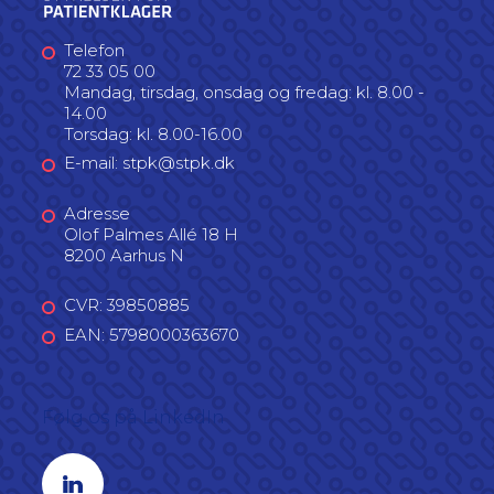
Telefon
72 33 05 00
Mandag, tirsdag, onsdag og fredag: kl. 8.00 -
14.00
Torsdag: kl. 8.00-16.00
E-mail: stpk@stpk.dk
Adresse
Olof Palmes Allé 18 H
8200 Aarhus N
CVR: 39850885
EAN: 5798000363670
Følg os på LinkedIn
Linkedin profil