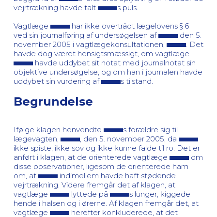
vejrtrækning havde talt
s puls.
Vagtlæge
har ikke overtrådt lægelovens § 6
ved sin journalføring af undersøgelsen af
den 5.
november 2005 i vagtlægekonsultationen,
. Det
havde dog været hensigtsmæssigt, om vagtlæge
havde uddybet sit notat med journalnotat sin
objektive undersøgelse, og om han i journalen havde
uddybet sin vurdering af
s tilstand.
Begrundelse
Ifølge klagen henvendte
s forældre sig til
lægevagten,
, den 5. november 2005, da
ikke spiste, ikke sov og ikke kunne falde til ro. Det er
anført i klagen, at de orienterede vagtlæge
om
disse observationer, ligesom de orienterede ham
om, at
indimellem havde haft stødende
vejrtrækning. Videre fremgår det af klagen, at
vagtlæge
lyttede på
s lunger, kiggede
hende i halsen og i ørerne. Af klagen fremgår det, at
vagtlæge
herefter konkluderede, at det