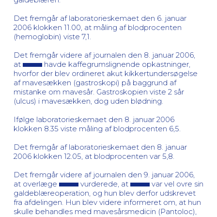
Det fremgår af laboratorieskemaet den 6. januar
2006 klokken 11.00, at måling af blodprocenten
(hemoglobin) viste 7,1.
Det fremgår videre af journalen den 8. januar 2006,
at
havde kaffegrumslignende opkastninger,
hvorfor der blev ordineret akut kikkertundersøgelse
af mavesækken (gastroskopi) på baggrund af
mistanke om mavesår. Gastroskopien viste 2 sår
(ulcus) i mavesækken, dog uden blødning.
Ifølge laboratorieskemaet den 8. januar 2006
klokken 8.35 viste måling af blodprocenten 6,5.
Det fremgår af laboratorieskemaet den 8. januar
2006 klokken 12.05, at blodprocenten var 5,8.
Det fremgår videre af journalen den 9. januar 2006,
at overlæge
vurderede, at
var vel ovre sin
galdeblæreoperation, og hun blev derfor udskrevet
fra afdelingen. Hun blev videre informeret om, at hun
skulle behandles med mavesårsmedicin (Pantoloc),