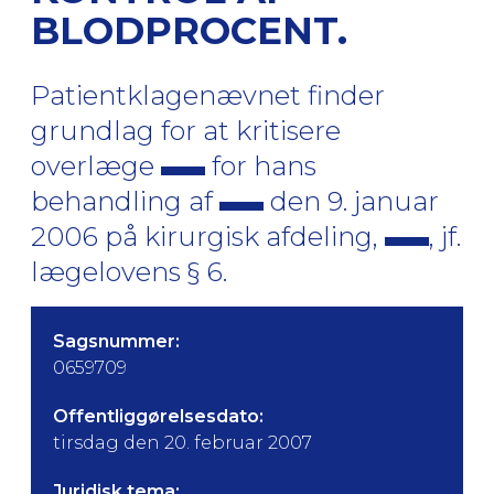
BLODPROCENT.
Patientklagenævnet finder
grundlag for at kritisere
overlæge
for hans
behandling af
den 9. januar
2006 på kirurgisk afdeling,
, jf.
lægelovens § 6.
Sagsnummer:
0659709
Offentliggørelsesdato:
tirsdag den 20. februar 2007
Juridisk tema: