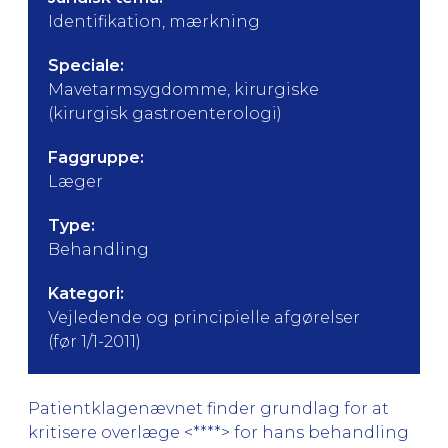
Identifikation, mærkning
Speciale:
Mavetarmsygdomme, kirurgiske
(kirurgisk gastroenterologi)
Faggruppe:
Læger
Type:
Behandling
Kategori:
Vejledende og principielle afgørelser
(før 1/1-2011)
Patientklagenævnet finder grundlag for at
kritisere overlæge <****> for hans behandling