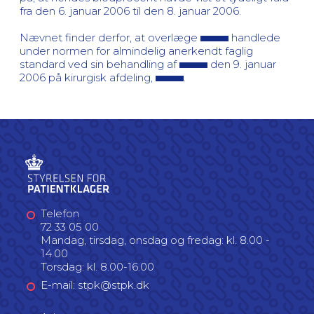
fra den 6. januar 2006 til den 8. januar 2006.
Nævnet finder derfor, at overlæge
handlede
under normen for almindelig anerkendt faglig
standard ved sin behandling af
den 9. januar
2006 på kirurgisk afdeling,
.
Telefon
72 33 05 00
Mandag, tirsdag, onsdag og fredag: kl. 8.00 -
14.00
Torsdag: kl. 8.00-16.00
E-mail: stpk@stpk.dk