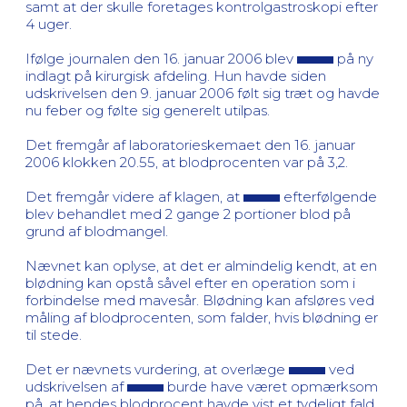
samt at der skulle foretages kontrolgastroskopi efter
4 uger.
Ifølge journalen den 16. januar 2006 blev
på ny
indlagt på kirurgisk afdeling. Hun havde siden
udskrivelsen den 9. januar 2006 følt sig træt og havde
nu feber og følte sig generelt utilpas.
Det fremgår af laboratorieskemaet den 16. januar
2006 klokken 20.55, at blodprocenten var på 3,2.
Det fremgår videre af klagen, at
efterfølgende
blev behandlet med 2 gange 2 portioner blod på
grund af blodmangel.
Nævnet kan oplyse, at det er almindelig kendt, at en
blødning kan opstå såvel efter en operation som i
forbindelse med mavesår. Blødning kan afsløres ved
måling af blodprocenten, som falder, hvis blødning er
til stede.
Det er nævnets vurdering, at overlæge
ved
udskrivelsen af
burde have været opmærksom
på, at hendes blodprocent havde vist et tydeligt fald