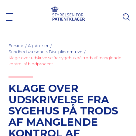
Forside
Afgørelser
Sundhedsvæsenets Disciplinærnævn
Klage over udskrivelse fra sygehus på trods af manglende
kontrol af blodprocent.
KLAGE OVER
UDSKRIVELSE FRA
SYGEHUS PÅ TRODS
AF MANGLENDE
KONTROL AF