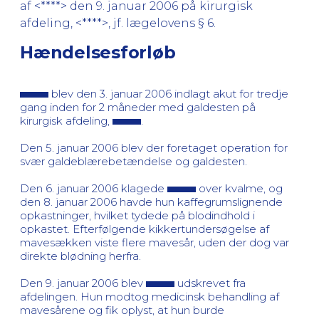
af <****> den 9. januar 2006 på kirurgisk
afdeling, <****>, jf. lægelovens § 6.
Hændelsesforløb
blev den 3. januar 2006 indlagt akut for tredje
gang inden for 2 måneder med galdesten på
kirurgisk afdeling,
.
Den 5. januar 2006 blev der foretaget operation for
svær galdeblærebetændelse og galdesten.
Den 6. januar 2006 klagede
over kvalme, og
den 8. januar 2006 havde hun kaffegrumslignende
opkastninger, hvilket tydede på blodindhold i
opkastet. Efterfølgende kikkertundersøgelse af
mavesækken viste flere mavesår, uden der dog var
direkte blødning herfra.
Den 9. januar 2006 blev
udskrevet fra
afdelingen. Hun modtog medicinsk behandling af
mavesårene og fik oplyst, at hun burde