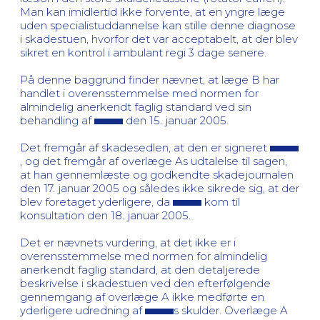
Man kan imidlertid ikke forvente, at en yngre læge
uden specialistuddannelse kan stille denne diagnose
i skadestuen, hvorfor det var acceptabelt, at der blev
sikret en kontrol i ambulant regi 3 dage senere.
På denne baggrund finder nævnet, at læge B har
handlet i overensstemmelse med normen for
almindelig anerkendt faglig standard ved sin
behandling af
den 15. januar 2005.
Det fremgår af skadesedlen, at den er signeret
, og det fremgår af overlæge As udtalelse til sagen,
at han gennemlæste og godkendte skadejournalen
den 17. januar 2005 og således ikke sikrede sig, at der
blev foretaget yderligere, da
kom til
konsultation den 18. januar 2005.
Det er nævnets vurdering, at det ikke er i
overensstemmelse med normen for almindelig
anerkendt faglig standard, at den detaljerede
beskrivelse i skadestuen ved den efterfølgende
gennemgang af overlæge A ikke medførte en
yderligere udredning af
s skulder. Overlæge A