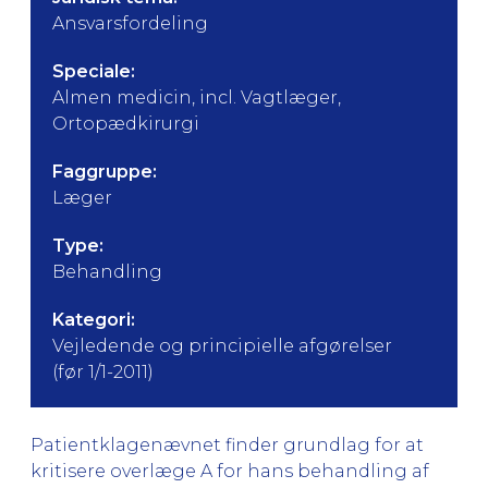
Ansvarsfordeling
Speciale:
Almen medicin, incl. Vagtlæger,
Ortopædkirurgi
Faggruppe:
Læger
Type:
Behandling
Kategori:
Vejledende og principielle afgørelser
(før 1/1-2011)
Patientklagenævnet finder grundlag for at
kritisere overlæge A for hans behandling af