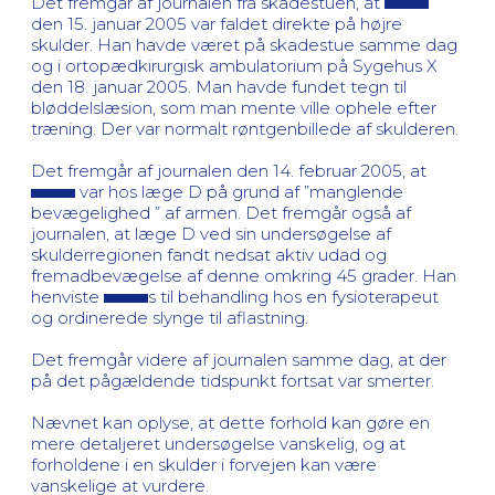
Det fremgår af journalen fra skadestuen, at
den 15. januar 2005 var faldet direkte på højre
skulder. Han havde været på skadestue samme dag
og i ortopædkirurgisk ambulatorium på Sygehus X
den 18. januar 2005. Man havde fundet tegn til
bløddelslæsion, som man mente ville ophele efter
træning. Der var normalt røntgenbillede af skulderen.
Det fremgår af journalen den 14. februar 2005, at
var hos læge D på grund af ”manglende
bevægelighed ” af armen. Det fremgår også af
journalen, at læge D ved sin undersøgelse af
skulderregionen fandt nedsat aktiv udad og
fremadbevægelse af denne omkring 45 grader. Han
henviste
s til behandling hos en fysioterapeut
og ordinerede slynge til aflastning.
Det fremgår videre af journalen samme dag, at der
på det pågældende tidspunkt fortsat var smerter.
Nævnet kan oplyse, at dette forhold kan gøre en
mere detaljeret undersøgelse vanskelig, og at
forholdene i en skulder i forvejen kan være
vanskelige at vurdere.