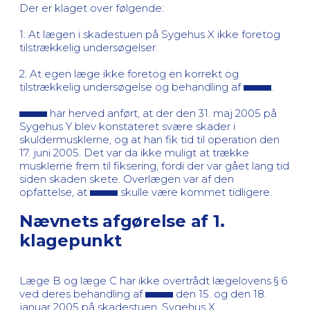
Der er klaget over følgende:
1. At lægen i skadestuen på Sygehus X ikke foretog
tilstrækkelig undersøgelser.
2. At egen læge ikke foretog en korrekt og
tilstrækkelig undersøgelse og behandling af
.
har herved anført, at der den 31. maj 2005 på
Sygehus Y blev konstateret svære skader i
skuldermusklerne, og at han fik tid til operation den
17. juni 2005. Det var da ikke muligt at trække
musklerne frem til fiksering, fordi der var gået lang tid
siden skaden skete. Overlægen var af den
opfattelse, at
skulle være kommet tidligere.
Nævnets afgørelse af 1.
klagepunkt
Læge B og læge C har ikke overtrådt lægelovens § 6
ved deres behandling af
den 15. og den 18.
januar 2005 på skadestuen, Sygehus X.