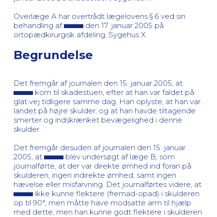
Overlæge A har overtrådt lægelovens § 6 ved sin
behandling af
den 17. januar 2005 på
ortopædkirurgisk afdeling, Sygehus X.
Begrundelse
Det fremgår af journalen den 15. januar 2005, at
kom til skadestuen, efter at han var faldet på
glat vej tidligere samme dag. Han oplyste, at han var
landet på højre skulder, og at han havde tiltagende
smerter og indskrænket bevægelighed i denne
skulder.
Det fremgår desuden af journalen den 15. januar
2005, at
blev undersøgt af læge B, som
journalførte, at der var direkte ømhed ind foran på
skulderen, ingen indirekte ømhed, samt ingen
hævelse eller misfarvning. Det journalførtes videre, at
ikke kunne flektere (fremad-opad) i skulderen
op til 90°, men måtte have modsatte arm til hjælp
med dette, men han kunne godt flektere i skulderen