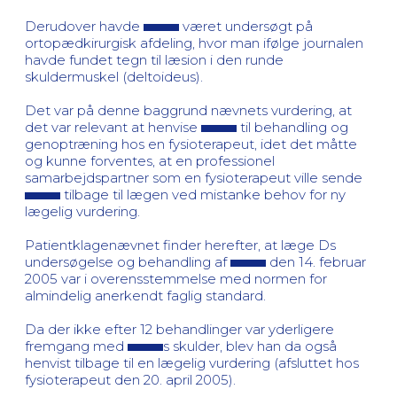
Derudover havde
været undersøgt på
ortopædkirurgisk afdeling, hvor man ifølge journalen
havde fundet tegn til læsion i den runde
skuldermuskel (deltoideus).
Det var på denne baggrund nævnets vurdering, at
det var relevant at henvise
til behandling og
genoptræning hos en fysioterapeut, idet det måtte
og kunne forventes, at en professionel
samarbejdspartner som en fysioterapeut ville sende
tilbage til lægen ved mistanke behov for ny
lægelig vurdering.
Patientklagenævnet finder herefter, at læge Ds
undersøgelse og behandling af
den 14. februar
2005 var i overensstemmelse med normen for
almindelig anerkendt faglig standard.
Da der ikke efter 12 behandlinger var yderligere
fremgang med
s skulder, blev han da også
henvist tilbage til en lægelig vurdering (afsluttet hos
fysioterapeut den 20. april 2005).