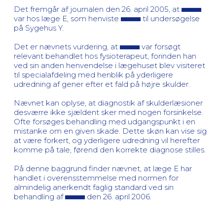
Det fremgår af journalen den 26. april 2005, at
var hos læge E, som henviste
til undersøgelse
på Sygehus Y.
Det er nævnets vurdering, at
var forsøgt
relevant behandlet hos fysioterapeut, forinden han
ved sin anden henvendelse i lægehuset blev visiteret
til specialafdeling med henblik på yderligere
udredning af gener efter et fald på højre skulder.
Nævnet kan oplyse, at diagnostik af skulderlæsioner
desværre ikke sjældent sker med nogen forsinkelse.
Ofte forsøges behandling med udgangspunkt i en
mistanke om en given skade. Dette skøn kan vise sig
at være forkert, og yderligere udredning vil herefter
komme på tale, førend den korrekte diagnose stilles.
På denne baggrund finder nævnet, at læge E har
handlet i overensstemmelse med normen for
almindelig anerkendt faglig standard ved sin
behandling af
den 26. april 2006.