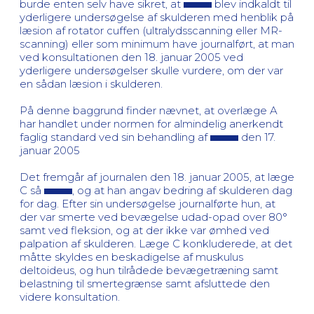
burde enten selv have sikret, at
blev indkaldt til
yderligere undersøgelse af skulderen med henblik på
læsion af rotator cuffen (ultralydsscanning eller MR-
scanning) eller som minimum have journalført, at man
ved konsultationen den 18. januar 2005 ved
yderligere undersøgelser skulle vurdere, om der var
en sådan læsion i skulderen.
På denne baggrund finder nævnet, at overlæge A
har handlet under normen for almindelig anerkendt
faglig standard ved sin behandling af
den 17.
januar 2005
Det fremgår af journalen den 18. januar 2005, at læge
C så
, og at han angav bedring af skulderen dag
for dag. Efter sin undersøgelse journalførte hun, at
der var smerte ved bevægelse udad-opad over 80°
samt ved fleksion, og at der ikke var ømhed ved
palpation af skulderen. Læge C konkluderede, at det
måtte skyldes en beskadigelse af muskulus
deltoideus, og hun tilrådede bevægetræning samt
belastning til smertegrænse samt afsluttede den
videre konsultation.