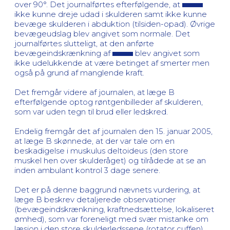
over 90°. Det journalførtes efterfølgende, at
ikke kunne dreje udad i skulderen samt ikke kunne
bevæge skulderen i abduktion (tilsiden-opad). Øvrige
bevægeudslag blev angivet som normale. Det
journalførtes slutteligt, at den anførte
bevægeindskrænkning af
blev angivet som
ikke udelukkende at være betinget af smerter men
også på grund af manglende kraft.
Det fremgår videre af journalen, at læge B
efterfølgende optog røntgenbilleder af skulderen,
som var uden tegn til brud eller ledskred.
Endelig fremgår det af journalen den 15. januar 2005,
at læge B skønnede, at der var tale om en
beskadigelse i muskulus deltoideus (den store
muskel hen over skulderåget) og tilrådede at se an
inden ambulant kontrol 3 dage senere.
Det er på denne baggrund nævnets vurdering, at
læge B beskrev detaljerede observationer
(bevægeindskrænkning, kraftnedsættelse, lokaliseret
ømhed), som var foreneligt med svær mistanke om
læsion i den store skulderledssene (rotator cuffen).