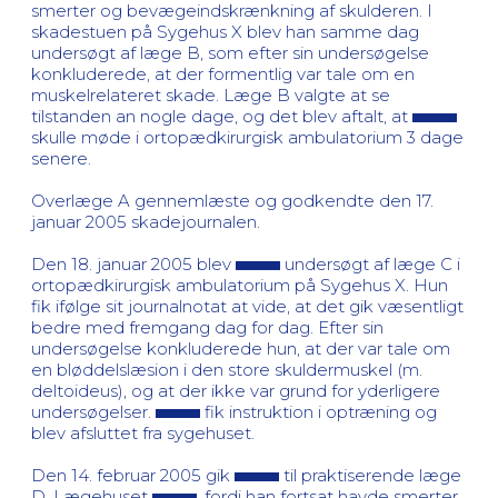
smerter og bevægeindskrænkning af skulderen. I
skadestuen på Sygehus X blev han samme dag
undersøgt af læge B, som efter sin undersøgelse
konkluderede, at der formentlig var tale om en
muskelrelateret skade. Læge B valgte at se
tilstanden an nogle dage, og det blev aftalt, at
skulle møde i ortopædkirurgisk ambulatorium 3 dage
senere.
Overlæge A gennemlæste og godkendte den 17.
januar 2005 skadejournalen.
Den 18. januar 2005 blev
undersøgt af læge C i
ortopædkirurgisk ambulatorium på Sygehus X. Hun
fik ifølge sit journalnotat at vide, at det gik væsentligt
bedre med fremgang dag for dag. Efter sin
undersøgelse konkluderede hun, at der var tale om
en bløddelslæsion i den store skuldermuskel (m.
deltoideus), og at der ikke var grund for yderligere
undersøgelser.
fik instruktion i optræning og
blev afsluttet fra sygehuset.
Den 14. februar 2005 gik
til praktiserende læge
D, Lægehuset
, fordi han fortsat havde smerter