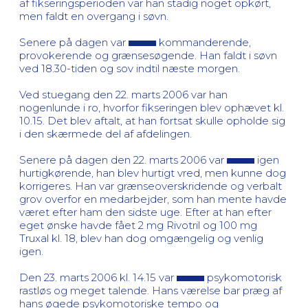
af fikseringsperioden var han stadig noget opkørt,
men faldt en overgang i søvn.
Senere på dagen var
kommanderende,
provokerende og grænsesøgende. Han faldt i søvn
ved 18.30-tiden og sov indtil næste morgen.
Ved stuegang den 22. marts 2006 var han
nogenlunde i ro, hvorfor fikseringen blev ophævet kl.
10.15. Det blev aftalt, at han fortsat skulle opholde sig
i den skærmede del af afdelingen.
Senere på dagen den 22. marts 2006 var
igen
hurtigkørende, han blev hurtigt vred, men kunne dog
korrigeres. Han var grænseoverskridende og verbalt
grov overfor en medarbejder, som han mente havde
været efter ham den sidste uge. Efter at han efter
eget ønske havde fået 2 mg Rivotril og 100 mg
Truxal kl. 18, blev han dog omgængelig og venlig
igen.
Den 23. marts 2006 kl. 14.15 var
psykomotorisk
rastløs og meget talende. Hans værelse bar præg af
hans øgede psykomotoriske tempo og