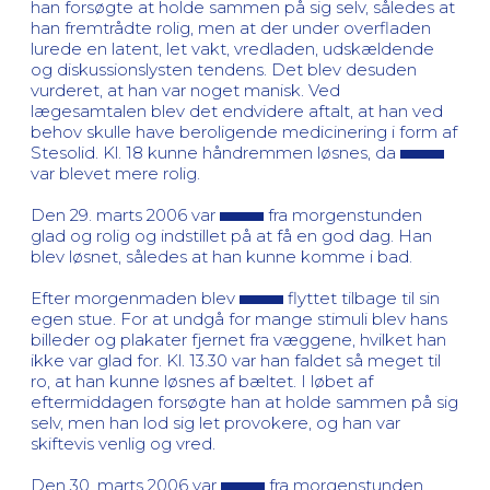
han forsøgte at holde sammen på sig selv, således at
han fremtrådte rolig, men at der under overfladen
lurede en latent, let vakt, vredladen, udskældende
og diskussionslysten tendens. Det blev desuden
vurderet, at han var noget manisk. Ved
lægesamtalen blev det endvidere aftalt, at han ved
behov skulle have beroligende medicinering i form af
Stesolid. Kl. 18 kunne håndremmen løsnes, da
var blevet mere rolig.
Den 29. marts 2006 var
fra morgenstunden
glad og rolig og indstillet på at få en god dag. Han
blev løsnet, således at han kunne komme i bad.
Efter morgenmaden blev
flyttet tilbage til sin
egen stue. For at undgå for mange stimuli blev hans
billeder og plakater fjernet fra væggene, hvilket han
ikke var glad for. Kl. 13.30 var han faldet så meget til
ro, at han kunne løsnes af bæltet. I løbet af
eftermiddagen forsøgte han at holde sammen på sig
selv, men han lod sig let provokere, og han var
skiftevis venlig og vred.
Den 30. marts 2006 var
fra morgenstunden