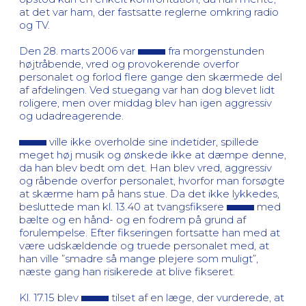
at det var ham, der fastsatte reglerne omkring radio
og TV.
Den 28. marts 2006 var
fra morgenstunden
højtråbende, vred og provokerende overfor
personalet og forlod flere gange den skærmede del
af afdelingen. Ved stuegang var han dog blevet lidt
roligere, men over middag blev han igen aggressiv
og udadreagerende.
ville ikke overholde sine indetider, spillede
meget høj musik og ønskede ikke at dæmpe denne,
da han blev bedt om det. Han blev vred, aggressiv
og råbende overfor personalet, hvorfor man forsøgte
at skærme ham på hans stue. Da det ikke lykkedes,
besluttede man kl. 13.40 at tvangsfiksere
med
bælte og en hånd- og en fodrem på grund af
forulempelse. Efter fikseringen fortsatte han med at
være udskældende og truede personalet med, at
han ville ”smadre så mange plejere som muligt”,
næste gang han risikerede at blive fikseret.
Kl. 17.15 blev
tilset af en læge, der vurderede, at