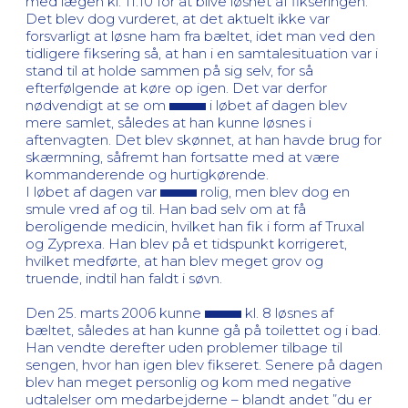
med lægen kl. 11.10 for at blive løsnet af fikseringen.
Det blev dog vurderet, at det aktuelt ikke var
forsvarligt at løsne ham fra bæltet, idet man ved den
tidligere fiksering så, at han i en samtalesituation var i
stand til at holde sammen på sig selv, for så
efterfølgende at køre op igen. Det var derfor
nødvendigt at se om
i løbet af dagen blev
mere samlet, således at han kunne løsnes i
aftenvagten. Det blev skønnet, at han havde brug for
skærmning, såfremt han fortsatte med at være
kommanderende og hurtigkørende.
I løbet af dagen var
rolig, men blev dog en
smule vred af og til. Han bad selv om at få
beroligende medicin, hvilket han fik i form af Truxal
og Zyprexa. Han blev på et tidspunkt korrigeret,
hvilket medførte, at han blev meget grov og
truende, indtil han faldt i søvn.
Den 25. marts 2006 kunne
kl. 8 løsnes af
bæltet, således at han kunne gå på toilettet og i bad.
Han vendte derefter uden problemer tilbage til
sengen, hvor han igen blev fikseret. Senere på dagen
blev han meget personlig og kom med negative
udtalelser om medarbejderne – blandt andet ”du er