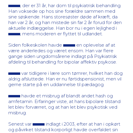
, der er 31 år, har dom til psykiatrisk behandling.
Han voksede op hos sine forældre sammen med
sine søskende. Hans storesøster døde af kræft, da
han var 2 år, og han mistede sin far 2 år forud for den
aktuelle indlæggelse. Han bor nu i egen lejlighed i
, mens moderen er flyttet til udlandet.
Siden folkeskolen havde
en oplevelse af at
være anderledes og været ensom. Han var flere
gange siden ungdomsårene indlagt på Psykiatrisk
afdeling til behandling for bipolar affektiv psykose.
var tidligere i lære som tømrer, hvilket han dog
aldrig afsluttede. Han er nu førtidspensionist, men vil
gerne starte på en uddannelse til pædagog.
havde et misbrug af blandt andet hash og
amfetamin. Erfaringer viste, at hans bipolare tilstand
let blev forværret, og at han let blev psykotisk ved
misbrug.
Senest var
indlagt i 2003, efter at han i opkørt
og påvirket tilstand korporligt havde overfaldet sin