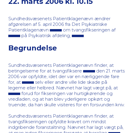
22. marts 2006 kl. 10.15
Sundhedsvæsenets Patientklagenævn ændrer
afgørelsen af 5. april 2006 fra Det Psykiatriske
Patientklagenævn
om tvangsfikseringen af
på Psykiatrisk afdeling,
.
Begrundelse
Sundhedsvæsenets Patientklagenævn finder, at
betingelserne for at tvangsfiksere
den 21. marts
2006 var opfyldte, idet der var en nærliggende fare
for, at
selv eller andre ville lide skade på
legeme eller helbred. Nævnet har lagt vægt på, at
forud for fikseringen var hurtigkørende og
vredladen, og at han blev yderligere opkørt og
truende, da han skulle visiteres for en forsvunden kniv.
Sundhedsvæsenets Patientklagenævn finder, at
tvangsfikseringen opfyldte kravet om mindst
indgribende foranstaltning. Nævnet har lagt vægt på,
at man inden fikseringen forsøgte at berolige