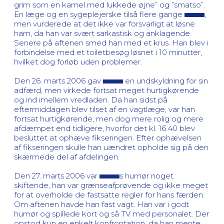
grim som en kamel med lukkede øjne” og ”smatso”.
En læge og en sygeplejerske tilså flere gange
,
men vurderede at det ikke var forsvarligt at løsne
ham, da han var svært sarkastisk og anklagende.
Senere på aftenen smed han med et krus. Han blev i
forbindelse med et toiletbesøg løsnet i 10 minutter,
hvilket dog forløb uden problemer.
Den 26. marts 2006 gav
en undskyldning for sin
adfærd, men virkede fortsat meget hurtigkørende
og ind imellem vredladen. Da han sidst på
eftermiddagen blev tilset af en vagtlæge, var han
fortsat hurtigkørende, men dog mere rolig og mere
afdæmpet end tidligere, hvorfor det kl. 16.40 blev
besluttet at ophæve fikseringen. Efter ophævelsen
af fikseringen skulle han uændret opholde sig på den
skærmede del af afdelingen.
Den 27. marts 2006 var
s humør noget
skiftende, han var grænseafprøvende og ikke meget
for at overholde de fastsatte regler for hans færden.
Om aftenen havde han fast vagt. Han var i godt
humør og spillede kort og så TV med personalet. Der
opstod kun en enkelt konfrontation, da han mente,