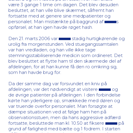
være 3 gange 1 time om dagen. Det blev desuden
besluttet, at han ville blive skærmet, såfremt han
fortsatte med at genere sine medpatienter og
personalet. Man mistænkte på baggrund af
s
opførsel, at han igen havde røget hash.
Den 21. marts 2006 var
stadig hurtigkørende og
urolig fra morgenstunden. Ved stuegangssamtalen
var han vredladen, og han ville ikke tage
stemningsstabiliserende medicin som ordineret. Det
blev besluttet at flytte ham til den skærmede del af
afdelingen, for at han kunne få den ro omkring sig,
som han havde brug for.
Da der samme dag var forsvundet en kniv på
afdelingen, var det nødvendigt at visitere
og
de øvrige patienter på afdelingen. I den forbindelse
kørte han yderligere op, smækkede med døren og
var truende overfor personalet. Man forsøgte at
dæmpe situationen ved at følge ham hen på
observationsstuen, men da hans aggressive adfærd
fortsatte, besluttede man kl. 10.50 at fiksere
på
grund af farlighed med bælte og 1 fodrem. I starten