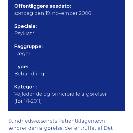
Offentliggørelsesdato:
søndag den 19. november 2006
Speciale:
Psykiatri
Faggruppe:
Læger
Type:
Behandling
Kategori:
Vejledende og principielle afgørelser
(før 1/1-2011)
Sundhedsvæsenets Patientklagenævn
ændrer den afgørelse, der er truffet af Det