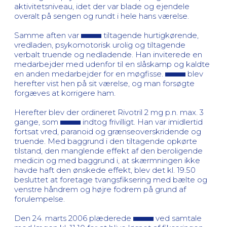
aktivitetsniveau, idet der var blade og ejendele
overalt på sengen og rundt i hele hans værelse.
Samme aften var
tiltagende hurtigkørende,
vredladen, psykomotorisk urolig og tiltagende
verbalt truende og nedladende. Han inviterede en
medarbejder med udenfor til en slåskamp og kaldte
en anden medarbejder for en møgfisse.
blev
herefter vist hen på sit værelse, og man forsøgte
forgæves at korrigere ham.
Herefter blev der ordineret Rivotril 2 mg p.n. max. 3
gange, som
indtog frivilligt. Han var imidlertid
fortsat vred, paranoid og grænseoverskridende og
truende. Med baggrund i den tiltagende opkørte
tilstand, den manglende effekt af den beroligende
medicin og med baggrund i, at skærmningen ikke
havde haft den ønskede effekt, blev det kl. 19.50
besluttet at foretage tvangsfiksering med bælte og
venstre håndrem og højre fodrem på grund af
forulempelse.
Den 24. marts 2006 plæderede
ved samtale