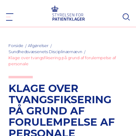
Forside
Afgørelser
Sundhedsvæsenets Disciplinærnævn
Klage over tvangsfiksering på grund af forulempelse af
personale
KLAGE OVER
TVANGSFIKSERING
PÅ GRUND AF
FORULEMPELSE AF
PERSONALE