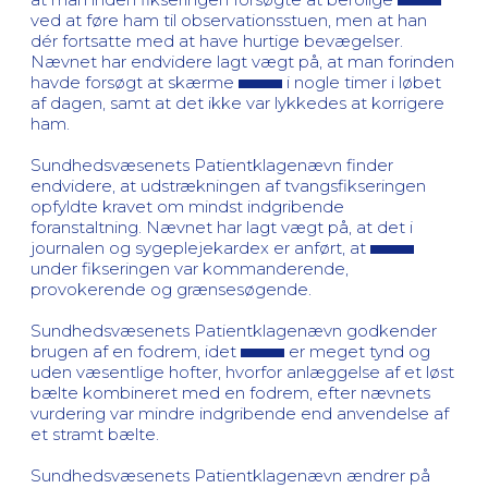
ved at føre ham til observationsstuen, men at han
dér fortsatte med at have hurtige bevægelser.
Nævnet har endvidere lagt vægt på, at man forinden
havde forsøgt at skærme
i nogle timer i løbet
af dagen, samt at det ikke var lykkedes at korrigere
ham.
Sundhedsvæsenets Patientklagenævn finder
endvidere, at udstrækningen af tvangsfikseringen
opfyldte kravet om mindst indgribende
foranstaltning. Nævnet har lagt vægt på, at det i
journalen og sygeplejekardex er anført, at
under fikseringen var kommanderende,
provokerende og grænsesøgende.
Sundhedsvæsenets Patientklagenævn godkender
brugen af en fodrem, idet
er meget tynd og
uden væsentlige hofter, hvorfor anlæggelse af et løst
bælte kombineret med en fodrem, efter nævnets
vurdering var mindre indgribende end anvendelse af
et stramt bælte.
Sundhedsvæsenets Patientklagenævn ændrer på