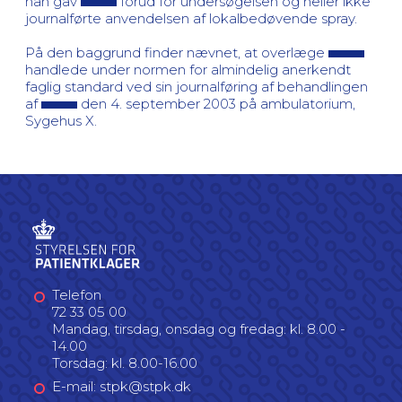
han gav
forud for undersøgelsen og heller ikke
journalførte anvendelsen af lokalbedøvende spray.
På den baggrund finder nævnet, at overlæge
handlede under normen for almindelig anerkendt
faglig standard ved sin journalføring af behandlingen
af
den 4. september 2003 på ambulatorium,
Sygehus X.
Telefon
72 33 05 00
Mandag, tirsdag, onsdag og fredag: kl. 8.00 -
14.00
Torsdag: kl. 8.00-16.00
E-mail: stpk@stpk.dk