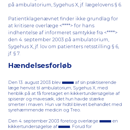
på ambulatorium, Sygehus X, jf. lægelovens § 6.
Patientklagenævnet finder ikke grundlag for
at kritisere overlæge <****> for hans
indhentelse af informeret samtykke fra <****>
den 4. september 2003 på ambulatorium,
Sygehus X, jf. lov om patienters retsstilling § 6,
jf. § 7.
Hændelsesforløb
Den 13. august 2003 blev
af sin praktiserende
læge henvist til ambulatorium, Sygehus X, med
henblik på at få foretaget en kikkertundersøgelse af
spiserør og mavesæk, idet hun havde stærke
smerter i maven. Hun var hidtil blevet behandlet med
syrehæmmende medicin og Treo.
Den 4. september 2003 foretog overlæge
en
kikkertundersøgelse af
. Forud for