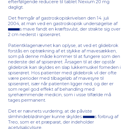
efterfølgende reducere til tablet Nexium 20 mg
dagligt.
Det fremgår af gastroskopiskrivelsen den 14. juli
2004, at man ved en gastroskopisk undersøgelse af
s mave fandt en kræftsvulst, der strakte sig over
2 cm nederst i spiserøret.
Patientklagenævnet kan oplyse, at ved et glidebrok
forstås en optrækning af et stykke af mavesækken,
som på denne måde kommer til at fungere som den
nederste del af spiserøret. Årsagen til at der opstår
glidebrok kan skyldes en slap lukkemuskel forneden i
spiserøret. Hos patienter med glidebrok vil der ofte
være perioder med tilbageløb af mavesyre til
spiserøret, især når patienten ligger ned, og der er
som regel god effekt af behandling med
syrehæmmende medicin, som i visse tilfælde må
tages permanent.
Det er nævnets vurdering, at de påviste
slimhindeblødninger kunne skyldes
s forbrug af
Treo, som er et præparat, der indeholder
acetylsalicylsyre.