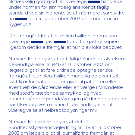
tilstrækkelig godtgjort, at overlæge
handlede
under normen for almindelig anerkendt faglig
standard ved sin indhentelse af informeret samtykke
fra
den 4. september 2003 på ambulatorium,
Sygehus X.
Det fremgår ikke af journalen hvilken information
overlæge
gav
forud for gastroskopien,
ligesom det ikke fremgår, at hun blev lokalbedøvet.
Nævnet kan oplyse, at det ifølge Sundhedsstyrelsens
bekendtgørelse nr. 846 af 13. oktober 2003 om
lægers pligt til at føre ordnede optegnelser skal
fremgå af journalen, hvilken mundtlig og eventuel
skriftlig information, der er givet til patienten eller
eventuelt de pårørende eller en værge i forbindelse
med stedfortrædende samtykke, og hvad
patienten/de pårørende/værgen på denne baggrund
har tilkendegivet i relation til behandling eller til
videregivelse af helbredsoplysninger mv.
Nævnet kan videre oplyse, at det af
Sundhedsstyrelsens vejledning nr. 118 af 13. oktober
2003 om lægers pligt til journalføring fremgår, at