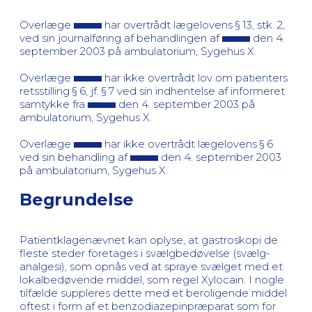
Overlæge
har overtrådt lægelovens § 13, stk. 2,
ved sin journalføring af behandlingen af
den 4.
september 2003 på ambulatorium, Sygehus X.
Overlæge
har ikke overtrådt lov om patienters
retsstilling § 6, jf. § 7 ved sin indhentelse af informeret
samtykke fra
den 4. september 2003 på
ambulatorium, Sygehus X.
Overlæge
har ikke overtrådt lægelovens § 6
ved sin behandling af
den 4. september 2003
på ambulatorium, Sygehus X.
Begrundelse
Patientklagenævnet kan oplyse, at gastroskopi de
fleste steder foretages i svælgbedøvelse (svælg-
analgesi), som opnås ved at spraye svælget med et
lokalbedøvende middel, som regel Xylocain. I nogle
tilfælde suppleres dette med et beroligende middel
oftest i form af et benzodiazepinpræparat som for