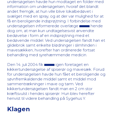
undersøgelsen havde hun modtaget en folder med
information om undersøgelsen, hvoraf det blandt
andet fremgik, at hun ville blive lokalbedøvet i
svælget med en spray, og at der var mulighed for at
få en beroligende indsprøjtning. I forbindelse med
undersøgelsen informerede overlæge
hende
dog om, at man kun undtagelsesvist anvendte
bedøvelse i form af en indsprøjtning med et
bedøvende middel. Ved undersøgelsen fandt han et
glidebrok samt enkelte blødninger i slimhinden i
mavesækken, hvorefter han ordinerede fortsat
behandling med syrehæmmende medicin.
Den 14. juli 2004 fik
igen foretaget en
kikkertundersøgelse af spiserør og mavesæk. Forud
for undersøgelsen havde hun fået et beroligende og
søvnfremkaldende middel samt et middel mod
sammentrækninger i mave og tarm. Ved
kikkertundersøgelsen fandt man en 2 cm stor
kræftsvulst i hendes spiserør. Hun blev herefter
henvist til videre behandling på Sygehus Y.
Klagen