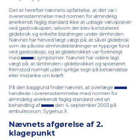
Det er herefter nævnets opfattelse, at det var i
overensstemmelse med normen for almindelig
anerkendt faglig standard ikke at udtage vævsprøver
ved gastroskopien, selvom der blev konstateret
glidebrok og enkelte blødninger under slimhinden.
Nævnet har herved lægt vægt på, at såvel glidebrok
som de påviste slimhindeblødninger er hyppige fund
ved gastroskopi, og at glidebrokket var foreneligt
med
s symptomer. Nævnet har videre lagt
vægt på, at slimhinden i glidebrokket og spiserøret
fremstod normalt uden synlige tegn på betændelse
eller mistanke om kræft.
På den baggrund finder nævnet, at overlæge
handlede i overensstemmelse med normen for
almindelig anerkendt faglig standard ved sin
behandling af
den 4. september 2003 på
ambulatorium, Sygehus X.
Nævnets afgørelse af 2.
klagepunkt