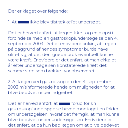
Der er klaget over følgende:
1. At
ikke blev tilstrækkeligt undersøgt.
Det er herved anført, at lægen ikke tog en biopsi i
forbindelse med en gastroskopiundersøgelse den 4.
september 2003. Det er endvidere anført, at lægen
på baggrund af hendes symptomer burde have
sikret sig, at det der lignede brok eventuelt kunne
være kræft. Endvidere er det anført, at man cirka et
år efter undersøgelsen konstaterede kræft det
samme sted som brokket var observeret.
2. At lægen ved gastroskopien den 4. september
2003 misinformerede hende om muligheden for at
blive bedøvet under indgrebet.
Det er herved anført, at
forud for sin
gastroskopiundersøgelse havde modtaget en folder
om undersøgelsen, hvoraf det fremgik, at man kunne
blive bedøvet under undersøgelsen. Endvidere er
det anført, at da hun bad lægen om at blive bedøvet