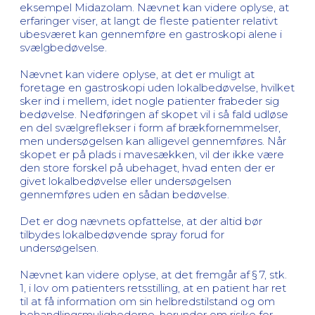
eksempel Midazolam. Nævnet kan videre oplyse, at
erfaringer viser, at langt de fleste patienter relativt
ubesværet kan gennemføre en gastroskopi alene i
svælgbedøvelse.
Nævnet kan videre oplyse, at det er muligt at
foretage en gastroskopi uden lokalbedøvelse, hvilket
sker ind i mellem, idet nogle patienter frabeder sig
bedøvelse. Nedføringen af skopet vil i så fald udløse
en del svælgreflekser i form af brækfornemmelser,
men undersøgelsen kan alligevel gennemføres. Når
skopet er på plads i mavesækken, vil der ikke være
den store forskel på ubehaget, hvad enten der er
givet lokalbedøvelse eller undersøgelsen
gennemføres uden en sådan bedøvelse.
Det er dog nævnets opfattelse, at der altid bør
tilbydes lokalbedøvende spray forud for
undersøgelsen.
Nævnet kan videre oplyse, at det fremgår af § 7, stk.
1, i lov om patienters retsstilling, at en patient har ret
til at få information om sin helbredstilstand og om
behandlingsmulighederne, herunder om risiko for