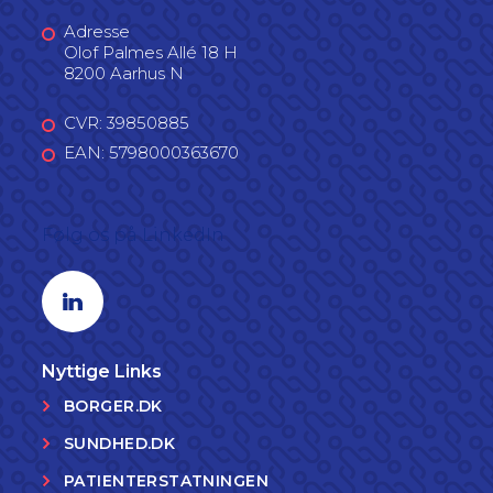
Adresse
Olof Palmes Allé 18 H
8200 Aarhus N
CVR: 39850885
EAN: 5798000363670
Følg os på LinkedIn
Linkedin profil
Nyttige Links
BORGER.DK
SUNDHED.DK
PATIENTERSTATNINGEN