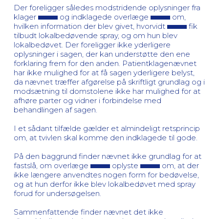
Der foreligger således modstridende oplysninger fra
klager
og indklagede overlæge
om,
hvilken information der blev givet, hvorvidt
fik
tilbudt lokalbedøvende spray, og om hun blev
lokalbedøvet. Der foreligger ikke yderligere
oplysninger i sagen, der kan understøtte den ene
forklaring frem for den anden. Patientklagenævnet
har ikke mulighed for at få sagen yderligere belyst,
da nævnet træffer afgørelse på skriftligt grundlag og i
modsætning til domstolene ikke har mulighed for at
afhøre parter og vidner i forbindelse med
behandlingen af sagen.
I et sådant tilfælde gælder et almindeligt retsprincip
om, at tvivlen skal komme den indklagede til gode.
På den baggrund finder nævnet ikke grundlag for at
fastslå, om overlæge
oplyste
om, at der
ikke længere anvendtes nogen form for bedøvelse,
og at hun derfor ikke blev lokalbedøvet med spray
forud for undersøgelsen.
Sammenfattende finder nævnet det ikke