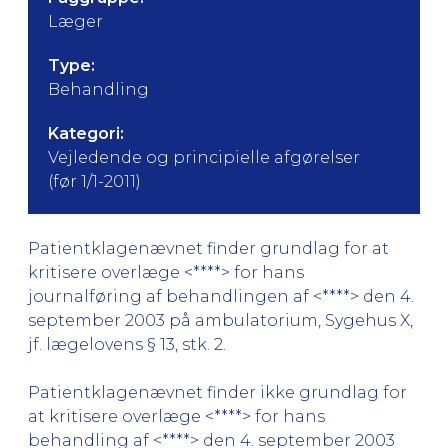
Læger
Type:
Behandling
Kategori:
Vejledende og principielle afgørelser
(før 1/1-2011)
Patientklagenævnet finder grundlag for at
kritisere overlæge <****> for hans
journalføring af behandlingen af <****> den 4.
september 2003 på ambulatorium, Sygehus X,
jf. lægelovens § 13, stk. 2.
Patientklagenævnet finder ikke grundlag for
at kritisere overlæge <****> for hans
behandling af <****> den 4. september 2003