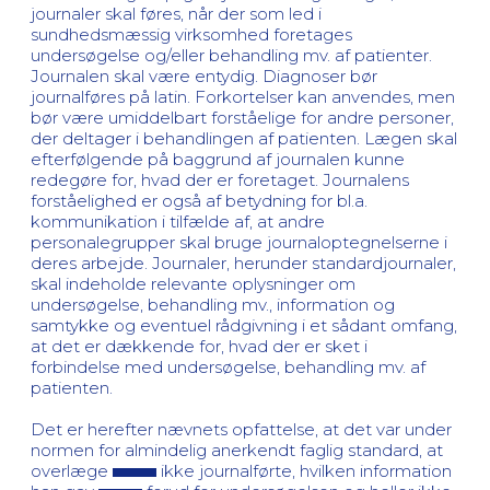
journaler skal føres, når der som led i
sundhedsmæssig virksomhed foretages
undersøgelse og/eller behandling mv. af patienter.
Journalen skal være entydig. Diagnoser bør
journalføres på latin. Forkortelser kan anvendes, men
bør være umiddelbart forståelige for andre personer,
der deltager i behandlingen af patienten. Lægen skal
efterfølgende på baggrund af journalen kunne
redegøre for, hvad der er foretaget. Journalens
forståelighed er også af betydning for bl.a.
kommunikation i tilfælde af, at andre
personalegrupper skal bruge journaloptegnelserne i
deres arbejde. Journaler, herunder standardjournaler,
skal indeholde relevante oplysninger om
undersøgelse, behandling mv., information og
samtykke og eventuel rådgivning i et sådant omfang,
at det er dækkende for, hvad der er sket i
forbindelse med undersøgelse, behandling mv. af
patienten.
Det er herefter nævnets opfattelse, at det var under
normen for almindelig anerkendt faglig standard, at
overlæge
ikke journalførte, hvilken information