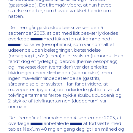
(gastroskopi). Det fremgår videre, at hun havde
stærke smerter, som havde vækket hende om
natten.
Det fremgår gastroskopibeskrivelsen den 4.
september 2003, at det med lidt besvær lykkedes
overlæge
med kikkerten at komme ned i
s spiserør (oesophahus), som var normalt af
udseende uden belægninger, betændelse
(oesaghagit), sår (ulcera) eller svulster (tumores). Han
fandt dog et tydeligt glidebrok (hernie oesophagi),
og i mavesækken (ventriklen) var der enkelte
blødninger under slimhinden (submucøse), men
ingen maveslimhindebetændelse (gastrit),
sårdannelse eller svulster. Han fandt videre, at
maveporten (pylorus), det udvidede glatte afsnit af
tolvfingertarmens første stykke (bulbus duodeni) og
2. stykke af tolvfingertarmen (duodenum) var
normale.
Det fremgår af journalen den 4. september 2003, at
overlæge
anbefalede
at fortsætte med
tablet Nexium 40 mg en gang dagligt i en måned og