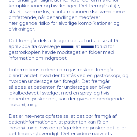
komplikationer og bivirkninger. Det fremgår af § 7,
stk. 4, i samme lov, at informationen skal være mere
omfattende, når behandlingen medfører
nærliggende risiko for alvorlige komplikationer og
bivirkninger.
Det fremgår dels af klagen dels af udtalelse af 14.
april 2005 fra overlæge
, at
forud for
gastroskopien havde modtaget en folder med
information om indgrebet.
I informationsfolderen om gastroskopi fremgår
blandt andet, hvad der forstås ved en gastroskopi, og
hvordan undersøgelsen foregår. Det fremgår
således, at patienten før undersøgelsen bliver
lokalbedøvet i svælget med en spray, og hvis
patienten ønsker det, kan der gives en beroligende
indsprøjtning.
Det er nævnets opfattelse, at det bør fremgå af
patientinformationen, at patienten kan få en
indsprøjtning, hvis den pågældende ønsker det, eller
det findes nødvendigt. Det er videre nævnets