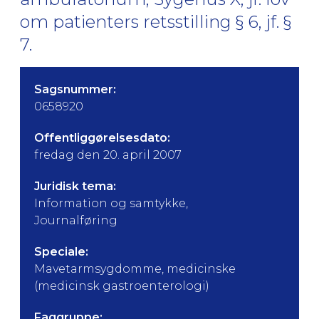
om patienters retsstilling § 6, jf. §
7.
Sagsnummer:
0658920
Offentliggørelsesdato:
fredag den 20. april 2007
Juridisk tema:
Information og samtykke,
Journalføring
Speciale:
Mavetarmsygdomme, medicinske
(medicinsk gastroenterologi)
Faggruppe: