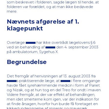
som beskrevet i folderen, sagde lægen til hende, at
folderen var forældet, og at man ikke bedøvede
mere.
Nævnets afgørelse af 1.
klagepunkt
Overlæge
har ikke overtrådt lægelovens § 6
ved sin behandling af
den 4. september 2003
på ambulatorium, Sygehus X.
Begrundelse
Det fremgår af henvisningen af 13. august 2003 fra
s praktiserende læge, at
i flere omgange
havde fået syrehæmmende medicin i form af Pariet
og Nizak, og at hun tog en del Treo for ondt i maven.
Videre fremgår, at der var effekt af behandlingen,
men idet smerterne kom igen, var der indikation for
at finde årsagen, hvorfor hun burde få foretaget en
kikkertundersøgelse af spiserør og mavesæk