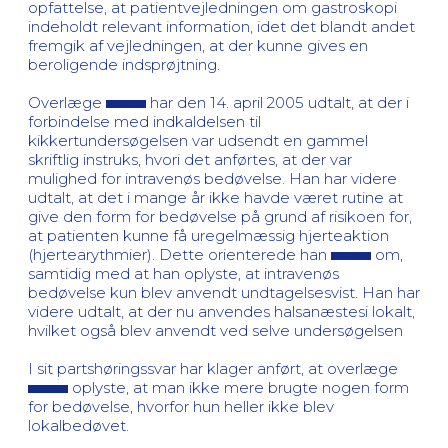
opfattelse, at patientvejledningen om gastroskopi
indeholdt relevant information, idet det blandt andet
fremgik af vejledningen, at der kunne gives en
beroligende indsprøjtning.
Overlæge
har den 14. april 2005 udtalt, at der i
forbindelse med indkaldelsen til
kikkertundersøgelsen var udsendt en gammel
skriftlig instruks, hvori det anførtes, at der var
mulighed for intravenøs bedøvelse. Han har videre
udtalt, at det i mange år ikke havde været rutine at
give den form for bedøvelse på grund af risikoen for,
at patienten kunne få uregelmæssig hjerteaktion
(hjertearythmier). Dette orienterede han
om,
samtidig med at han oplyste, at intravenøs
bedøvelse kun blev anvendt undtagelsesvist. Han har
videre udtalt, at der nu anvendes halsanæstesi lokalt,
hvilket også blev anvendt ved selve undersøgelsen
I sit partshøringssvar har klager anført, at overlæge
oplyste, at man ikke mere brugte nogen form
for bedøvelse, hvorfor hun heller ikke blev
lokalbedøvet.