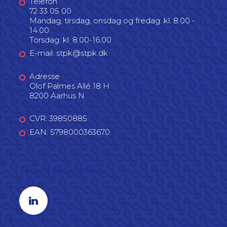
Telefon
72 33 05 00
Mandag, tirsdag, onsdag og fredag: kl. 8.00 -
14.00
Torsdag: kl. 8.00-16.00
E-mail: stpk@stpk.dk
Adresse
Olof Palmes Allé 18 H
8200 Aarhus N
CVR: 39850885
EAN: 5798000363670
Følg os på LinkedIn
Linkedin profil