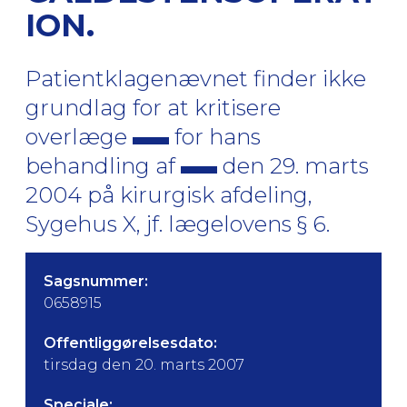
ION.
Patientklagenævnet finder ikke
grundlag for at kritisere
overlæge
for hans
behandling af
den 29. marts
2004 på kirurgisk afdeling,
Sygehus X, jf. lægelovens § 6.
Sagsnummer:
0658915
Offentliggørelsesdato:
tirsdag den 20. marts 2007
Speciale: