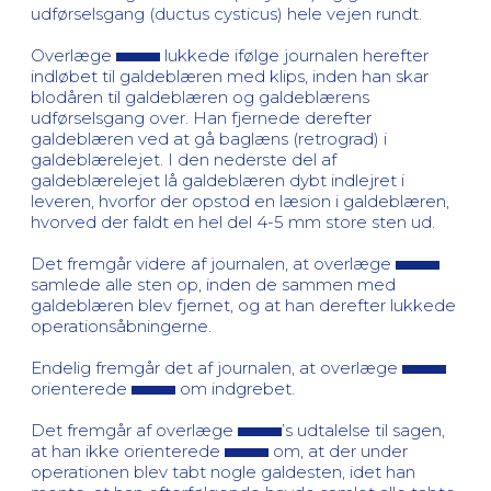
udførselsgang (ductus cysticus) hele vejen rundt.
Overlæge
lukkede ifølge journalen herefter
indløbet til galdeblæren med klips, inden han skar
blodåren til galdeblæren og galdeblærens
udførselsgang over. Han fjernede derefter
galdeblæren ved at gå baglæns (retrograd) i
galdeblærelejet. I den nederste del af
galdeblærelejet lå galdeblæren dybt indlejret i
leveren, hvorfor der opstod en læsion i galdeblæren,
hvorved der faldt en hel del 4-5 mm store sten ud.
Det fremgår videre af journalen, at overlæge
samlede alle sten op, inden de sammen med
galdeblæren blev fjernet, og at han derefter lukkede
operationsåbningerne.
Endelig fremgår det af journalen, at overlæge
orienterede
om indgrebet.
Det fremgår af overlæge
’s udtalelse til sagen,
at han ikke orienterede
om, at der under
operationen blev tabt nogle galdesten, idet han