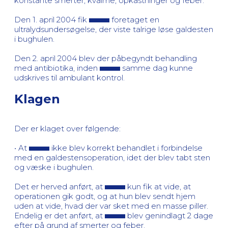
konstante smerter, kvalme, opkastninger og feber.
Den 1. april 2004 fik
foretaget en
ultralydsundersøgelse, der viste talrige løse galdesten
i bughulen.
Den 2. april 2004 blev der påbegyndt behandling
med antibiotika, inden
samme dag kunne
udskrives til ambulant kontrol.
Klagen
Der er klaget over følgende:
• At
ikke blev korrekt behandlet i forbindelse
med en galdestensoperation, idet der blev tabt sten
og væske i bughulen.
Det er herved anført, at
kun fik at vide, at
operationen gik godt, og at hun blev sendt hjem
uden at vide, hvad der var sket med en masse piller.
Endelig er det anført, at
blev genindlagt 2 dage
efter på grund af smerter og feber.