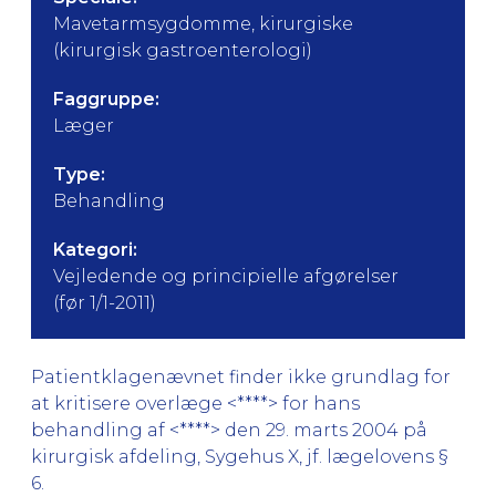
Mavetarmsygdomme, kirurgiske
(kirurgisk gastroenterologi)
Faggruppe:
Læger
Type:
Behandling
Kategori:
Vejledende og principielle afgørelser
(før 1/1-2011)
Patientklagenævnet finder ikke grundlag for
at kritisere overlæge <****> for hans
behandling af <****> den 29. marts 2004 på
kirurgisk afdeling, Sygehus X, jf. lægelovens §
6.