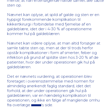
mente, at han efterfølgende havde samlet alle tabte
sten op.
Nævnet kan oplyse, at spild af galde og sten er en
hyppigt forekommende komplikation til
kikkertkirurgi i forbindelse med fjernelse af en
galdeblære, idet der i 4-30 % af operationerne
kommer hul på galdeblæren.
Nævnet kan videre oplyse, at man altid forsøger at
samle tabte sten op, men at der til trods herfor
opstår komplikationer i form af smerter, feber og
infektion på grund af spildte sten hos 3-20 % af de
patienter, hvor der under operationen gik hul på
galdeblæren.
Det er nævnets vurdering, at operationen blev
foretaget i overensstemmelse med normen for
almindelig anerkendt faglig standard, idet det
forhold, at der under operationen gik hul på
galdeblæren, var en hændelig komplikation til
operationen, og ikke en følge af manglende omhu
fra overlæge
’s side.