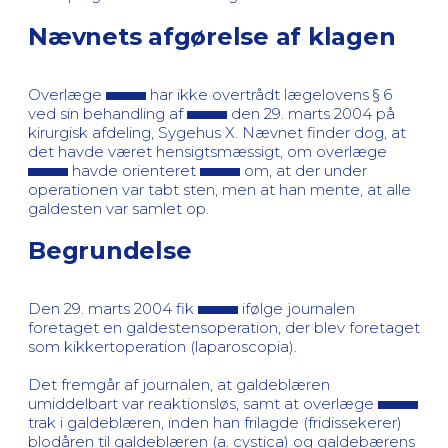
Nævnets afgørelse af klagen
Overlæge
har ikke overtrådt lægelovens § 6
ved sin behandling af
den 29. marts 2004 på
kirurgisk afdeling, Sygehus X. Nævnet finder dog, at
det havde været hensigtsmæssigt, om overlæge
havde orienteret
om, at der under
operationen var tabt sten, men at han mente, at alle
galdesten var samlet op.
Begrundelse
Den 29. marts 2004 fik
ifølge journalen
foretaget en galdestensoperation, der blev foretaget
som kikkertoperation (laparoscopia).
Det fremgår af journalen, at galdeblæren
umiddelbart var reaktionsløs, samt at overlæge
trak i galdeblæren, inden han frilagde (fridissekerer)
blodåren til galdeblæren (a. cystica) og galdebærens