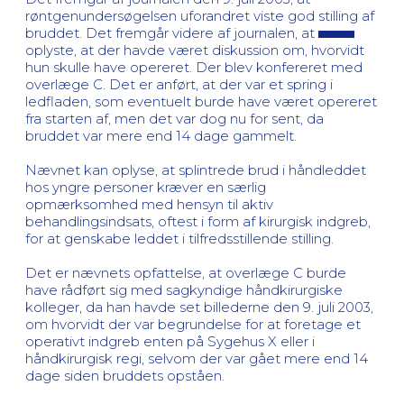
røntgenundersøgelsen uforandret viste god stilling af
bruddet. Det fremgår videre af journalen, at
oplyste, at der havde været diskussion om, hvorvidt
hun skulle have opereret. Der blev konfereret med
overlæge C. Det er anført, at der var et spring i
ledfladen, som eventuelt burde have været opereret
fra starten af, men det var dog nu for sent, da
bruddet var mere end 14 dage gammelt.
Nævnet kan oplyse, at splintrede brud i håndleddet
hos yngre personer kræver en særlig
opmærksomhed med hensyn til aktiv
behandlingsindsats, oftest i form af kirurgisk indgreb,
for at genskabe leddet i tilfredsstillende stilling.
Det er nævnets opfattelse, at overlæge C burde
have rådført sig med sagkyndige håndkirurgiske
kolleger, da han havde set billederne den 9. juli 2003,
om hvorvidt der var begrundelse for at foretage et
operativt indgreb enten på Sygehus X eller i
håndkirurgisk regi, selvom der var gået mere end 14
dage siden bruddets opståen.