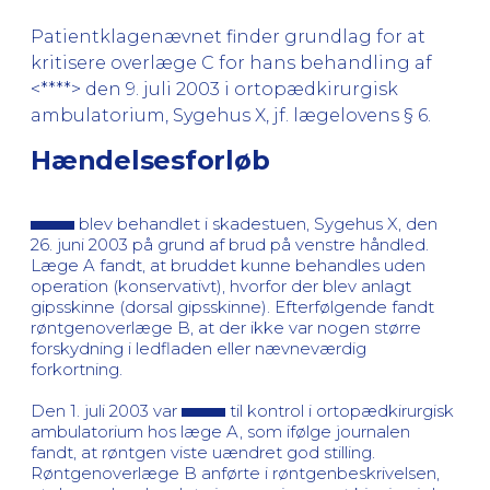
Patientklagenævnet finder grundlag for at
kritisere overlæge C for hans behandling af
<****> den 9. juli 2003 i ortopædkirurgisk
ambulatorium, Sygehus X, jf. lægelovens § 6.
Hændelsesforløb
blev behandlet i skadestuen, Sygehus X, den
26. juni 2003 på grund af brud på venstre håndled.
Læge A fandt, at bruddet kunne behandles uden
operation (konservativt), hvorfor der blev anlagt
gipsskinne (dorsal gipsskinne). Efterfølgende fandt
røntgenoverlæge B, at der ikke var nogen større
forskydning i ledfladen eller nævneværdig
forkortning.
Den 1. juli 2003 var
til kontrol i ortopædkirurgisk
ambulatorium hos læge A, som ifølge journalen
fandt, at røntgen viste uændret god stilling.
Røntgenoverlæge B anførte i røntgenbeskrivelsen,