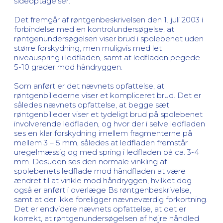
sideoptagelser.
Det fremgår af røntgenbeskrivelsen den 1. juli 2003 i
forbindelse med en kontrolundersøgelse, at
røntgenundersøgelsen viser brud i spolebenet uden
større forskydning, men muligvis med let
niveauspring i ledfladen, samt at ledfladen pegede
5-10 grader mod håndryggen.
Som anført er det nævnets opfattelse, at
røntgenbillederne viser et kompliceret brud. Det er
således nævnets opfattelse, at begge sæt
røntgenbilleder viser et tydeligt brud på spolebenet
involverende ledfladen, og hvor der i selve ledfladen
ses en klar forskydning imellem fragmenterne på
mellem 3 – 5 mm, således at ledfladen fremstår
uregelmæssig og med spring i ledfladen på ca. 3-4
mm. Desuden ses den normale vinkling af
spolebenets ledflade mod håndfladen at være
ændret til at vinkle mod håndryggen, hvilket dog
også er anført i overlæge Bs røntgenbeskrivelse,
samt at der ikke foreligger nævneværdig forkortning.
Det er endvidere nævnets opfattelse, at det er
korrekt, at røntgenundersøgelsen af højre håndled