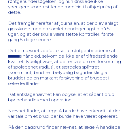
røntgenundersøgelsen, og hun ønskede ikke
yderligere smertestillende medicin til afhjælpning af
dette.
Det fremgår herefter af journalen, at der blev anlagt
gipsskinne med en samlet bandageringstid på 5
uger, og at der skulle være tætte kontroller, første
gang 5 dage senere.
Det er nævnets opfattelse, at røntgenbillederne af
s håndled, selvom de ikke er af tilfredsstillende
kvalitet, tydeligt viser, at der er tale om en forkortning
af spolebenet (radius), et særdeles splintret
(komminut) brud, ret betydelig bagudvinkling af
bruddet og en markant forskydning af bruddet i
selve ledfladen.
Patientklagenævnet kan oplyse, at et sådant brud
bør behandles med operation.
Nævnet finder, at læge A burde have erkendt, at der
var tale om et brud, der burde have været opereret.
På den baggrund finder nævnet, at læge A handlede