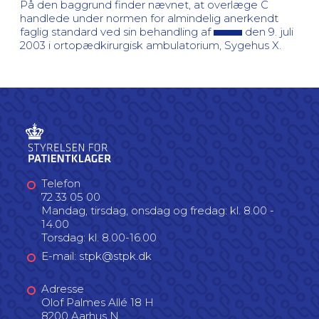
På den baggrund finder nævnet, at overlæge C
handlede under normen for almindelig anerkendt
faglig standard ved sin behandling af
den 9. juli
2003 i ortopædkirurgisk ambulatorium, Sygehus X.
Telefon
72 33 05 00
Mandag, tirsdag, onsdag og fredag: kl. 8.00 -
14.00
Torsdag: kl. 8.00-16.00
E-mail: stpk@stpk.dk
Adresse
Olof Palmes Allé 18 H
8200 Aarhus N