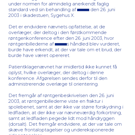
under normen for almindelig anerkendt faglig
standard ved sin behandling af
den 26. juni
2003 i skadestuen, Sygehus X.
Det er endvidere nævnets opfattelse, at de
overlæger, der deltog i den førstkommende
røntgenkonference efter den 26. juni 2003, hvor
røntgenbillederne af
s håndled blev vurderet,
burde have erkendt, at der var tale om et brud, der
burde have været opereret.
Patientklagenævnet har imidlertid ikke kunnet få
oplyst, hvilke overlæger, der deltog i denne
konference. Afgørelsen sendes derfor til den
administrerende overlæge til orientering.
Det fremgår af røntgenbeskrivelsen den 26. juni
2003, at røntgenbillederne viste en fraktur i
spolebenet, samt at der ikke var større forskydning i
ledfladen, at der ikke var nævneværdig forkortning,
samt at ledfladen pegede lidt mod håndryggen
(dorsalt). Det fremgår endvidere, at der var tale om
skæve frontaloptagelser og undereksponerede