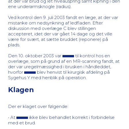
at der var brud og let niveauspring samt kipning i den
ene underarmsknogle (radius).
Ved kontrol den 9. juli 2003 fandt en læge, at der var
mistanke om nedsynkning af ledfladen. Efter
diskussion med overlæge C blev stillingen
accepteret, idet der var gået 14 dage og det ville
være for svært, at sætte bruddet (reponere) på
plads.
Den 10. oktober 2003 var
til kontrol hos en
overlæge, som på grund af en MR-scanning fandt, at
der var uregelmæssighed i brusken i håndleddet,
hvorfor
blev henvist til kirurgisk afdeling på
Sygehus Y med henblik på operation.
Klagen
Der er klaget over følgende:
• At
ikke blev behandlet korrekt i forbindelse
med et brud.