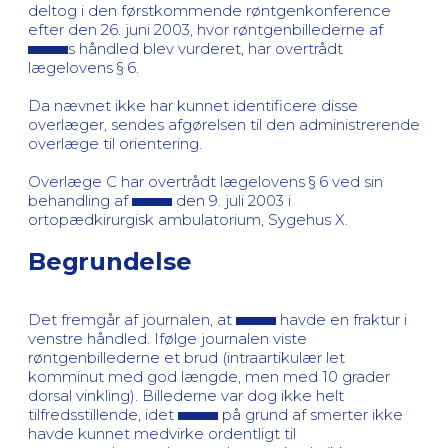
deltog i den førstkommende røntgenkonference
efter den 26. juni 2003, hvor røntgenbillederne af
s håndled blev vurderet, har overtrådt
lægelovens § 6.
Da nævnet ikke har kunnet identificere disse
overlæger, sendes afgørelsen til den administrerende
overlæge til orientering.
Overlæge C har overtrådt lægelovens § 6 ved sin
behandling af
den 9. juli 2003 i
ortopædkirurgisk ambulatorium, Sygehus X.
Begrundelse
Det fremgår af journalen, at
havde en fraktur i
venstre håndled. Ifølge journalen viste
røntgenbillederne et brud (intraartikulær let
komminut med god længde, men med 10 grader
dorsal vinkling). Billederne var dog ikke helt
tilfredsstillende, idet
på grund af smerter ikke
havde kunnet medvirke ordentligt til