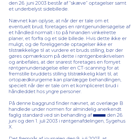
den 26. juni 2003 består af ”skæve” optagelser samt
et underbelyst sidebillede.
Nævnet kan oplyse, at når der er tale om et
eventuelt brud, foretages en røntgenundersøgelse af
et håndled normalt i to på hinanden vinkelrette
planer, et forfra og et side billede. Hvis dette ikke er
muligt, og de foreliggende optagelser ikke er
tilstrækkelige til at vurdere et bruds stilling, bør der
gøres opmærksom på dette i røntgenbeskrivelsen
og anbefales, at der snarest foretages en fornyet
røntgenundersøgelse eller en CT-scanning for at
fremstille bruddets stilling tilstrækkelig klart til, at
ortopædkirurgerne kan planlægge behandlingen,
specielt når der er tale om et kompliceret brud i
håndleddet hos yngre personer.
På denne baggrund finder nævnet, at overlæge B
handlede under normen for almindelig anerkendt
faglig standard ved sin behandling af
den 26.
juni og den 1. juli 2003 i røntgenafdelingen, Sygehus
X.
Det fremgår af journalen den 9. juli 2003, at