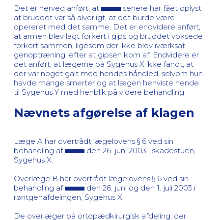
Det er herved anført, at
senere har fået oplyst,
at bruddet var så alvorligt, at det burde være
opereret med det samme. Det er endvidere anført,
at armen blev lagt forkert i gips og bruddet voksede
forkert sammen, ligesom der ikke blev iværksat
genoptræning, efter at gipsen kom af. Endvidere er
det anført, at lægerne på Sygehus X ikke fandt, at
der var noget galt med hendes håndled, selvom hun
havde mange smerter og at lægen henviste hende
til Sygehus Y med henblik på videre behandling.
Nævnets afgørelse af klagen
Læge A har overtrådt lægelovens § 6 ved sin
behandling af
den 26. juni 2003 i skadestuen,
Sygehus X.
Overlæge B har overtrådt lægelovens § 6 ved sin
behandling af
den 26. juni og den 1. juli 2003 i
røntgenafdelingen, Sygehus X.
De overlæger på ortopædkirurgisk afdeling, der