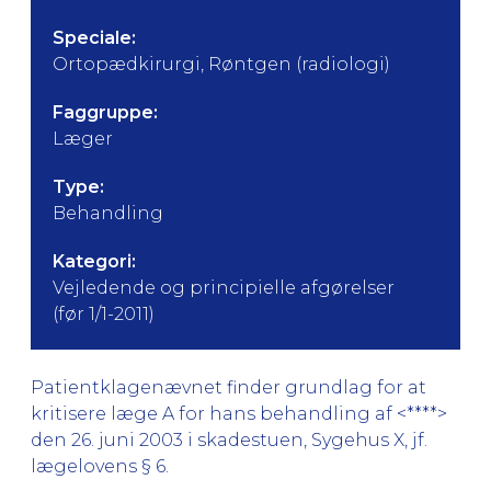
Speciale:
Ortopædkirurgi, Røntgen (radiologi)
Faggruppe:
Læger
Type:
Behandling
Kategori:
Vejledende og principielle afgørelser
(før 1/1-2011)
Patientklagenævnet finder grundlag for at
kritisere læge A for hans behandling af <****>
den 26. juni 2003 i skadestuen, Sygehus X, jf.
lægelovens § 6.