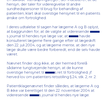
hensyn, der taler for videregivelse til andre
sundhedspersoner til brug for behandling af
patienten, klart skal overstige hensynet til en patients
ønske om fortrolighed.
I deres udtalelse til sagen har lægerne A og B oplyst,
at baggrunden for, at de valgte at videresende
s journal til hendes nye læge var, at
havde
konsulteret lægerne flere gange efter sit lægeskift
den 22. juli 2004, og at lægerne mente, at den nye
læge skulle være bedre forberedt, end de selv havde
været.
Nævnet finder dog ikke, at der hermed forelå
sådanne tungtvejende hensyn, at de kunne
overstige hensynet til
s ret til fortrolighed, jf.
herved lov om patienters retsstilling § 24, stk. 2, nr. 2.
Patientklagenævnet finder således, at lægerne A og
B ikke var berettiget til den 22. november 2004 at
videresende
s journal til hendes nye læge.