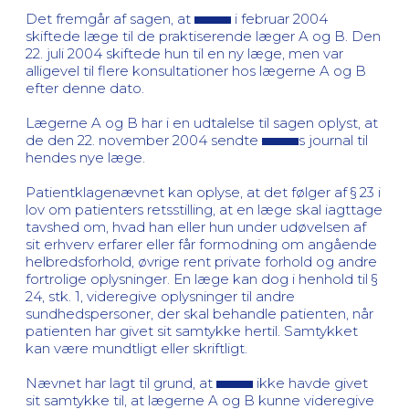
Det fremgår af sagen, at
i februar 2004
skiftede læge til de praktiserende læger A og B. Den
22. juli 2004 skiftede hun til en ny læge, men var
alligevel til flere konsultationer hos lægerne A og B
efter denne dato.
Lægerne A og B har i en udtalelse til sagen oplyst, at
de den 22. november 2004 sendte
s journal til
hendes nye læge.
Patientklagenævnet kan oplyse, at det følger af § 23 i
lov om patienters retsstilling, at en læge skal iagttage
tavshed om, hvad han eller hun under udøvelsen af
sit erhverv erfarer eller får formodning om angående
helbredsforhold, øvrige rent private forhold og andre
fortrolige oplysninger. En læge kan dog i henhold til §
24, stk. 1, videregive oplysninger til andre
sundhedspersoner, der skal behandle patienten, når
patienten har givet sit samtykke hertil. Samtykket
kan være mundtligt eller skriftligt.
Nævnet har lagt til grund, at
ikke havde givet
sit samtykke til, at lægerne A og B kunne videregive