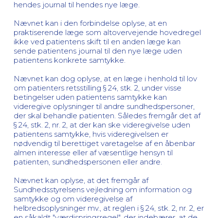
hendes journal til hendes nye læge.
Nævnet kan i den forbindelse oplyse, at en
praktiserende læge som altovervejende hovedregel
ikke ved patientens skift til en anden læge kan
sende patientens journal til den nye læge uden
patientens konkrete samtykke.
Nævnet kan dog oplyse, at en læge i henhold til lov
om patienters retsstilling § 24, stk. 2, under visse
betingelser uden patientens samtykke kan
videregive oplysninger til andre sundhedspersoner,
der skal behandle patienten. Således fremgår det af
§ 24, stk. 2, nr. 2, at der kan ske videregivelse uden
patientens samtykke, hvis videregivelsen er
nødvendig til berettiget varetagelse af en åbenbar
almen interesse eller af væsentlige hensyn til
patienten, sundhedspersonen eller andre.
Nævnet kan oplyse, at det fremgår af
Sundhedsstyrelsens vejledning om information og
samtykke og om videregivelse af
helbredsoplysninger mv., at reglen i § 24, stk. 2, nr. 2, er
en såkaldt "værdispringsregel", der indebærer, at de