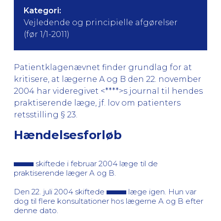
Kategori:
Vejledende og principielle afgørelser
(før 1/1-2011)
Patientklagenævnet finder grundlag for at
kritisere, at lægerne A og B den 22. november
2004 har videregivet <****>s journal til hendes
praktiserende læge, jf. lov om patienters
retsstilling § 23.
Hændelsesforløb
skiftede i februar 2004 læge til de
praktiserende læger A og B.
Den 22. juli 2004 skiftede
læge igen. Hun var
dog til flere konsultationer hos lægerne A og B efter
denne dato.