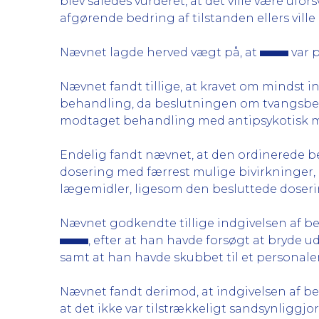
blev således vurderet, at det ville være ufo
afgørende bedring af tilstanden ellers ville 
Nævnet lagde herved vægt på, at
var p
Nævnet fandt tillige, at kravet om mindst i
behandling, da beslutningen om tvangsbeha
modtaget behandling med antipsykotisk med
Endelig fandt nævnet, at den ordinerede b
dosering med færrest mulige bivirkninger, 
lægemidler, ligesom den besluttede doseri
Nævnet godkendte tillige indgivelsen af b
, efter at han havde forsøgt at bryde ud
samt at han havde skubbet til et personal
Nævnet fandt derimod, at indgivelsen af be
at det ikke var tilstrækkeligt sandsynliggjor