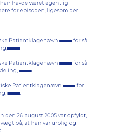
t han havde været egentlig
ere for episoden, ligesom der
riske Patientklagenævn
for så
ng,
.
riske Patientklagenævn
for så
fdeling,
.
triske Patientklagenævn
for
ng,
.
 den 26. august 2005 var opfyldt,
 vægt på, at han var urolig og
d.