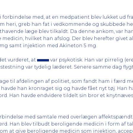
 i forbindelse med, at en medpatient blev lukket ud fr
m heri, greb han fat i vedkommende og skubbede hend
agthavende læge blev tilkaldt. Da denne ankom, var han f
e medicin, hvilket han afslog. Der blev herefter give
0 mg samt injektion med Akineton 5 mg.
et vurderet, at
var psykotisk. Han var pirrelig (e
tstestning var tydelig læderet. Senere samme dag flyg
age til afdelingen af politiet, som fandt ham i færd
 havde han kronraget sig og havde fået nyt tøj. Han h
rd. Han havde endvidere tildelt sin bror et knytnævesl
orbindelse med samtale med overlægen affektspændt, 
 Han blev tilbudt beroligende medicin i form af tab
 om at give beroligende medicin som injektion, acce