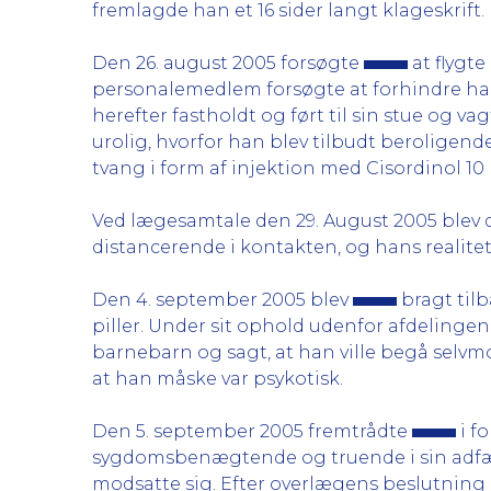
fremlagde han et 16 sider langt klageskrift.
Den 26. august 2005 forsøgte
at flygte
personalemedlem forsøgte at forhindre ha
herefter fastholdt og ført til sin stue og v
urolig, hvorfor han blev tilbudt beroligend
tvang i form af injektion med Cisordinol 1
Ved lægesamtale den 29. August 2005 blev d
distancerende i kontakten, og hans realite
Den 4. september 2005 blev
bragt tilb
piller. Under sit ophold udenfor afdelingen
barnebarn og sagt, at han ville begå selvmo
at han måske var psykotisk.
Den 5. september 2005 fremtrådte
i f
sygdomsbenægtende og truende i sin adfærd.
modsatte sig. Efter overlægens beslutning