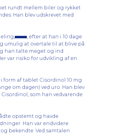
bet rundt mellem biler og rykket
endes. Han blev udskrevet med
eling,
, efter at han i 10 dage
umulig at overtale til at blive på
og han talte meget og ind
var risiko for udvikling af en
 form af tablet Cisordinol 10 mg
ange om dagen) ved uro. Han blev
 Cisordinol, som han vedvarende
trådte opstemt og havde
dninger. Han var endvidere
r og bekendte. Ved samtalen