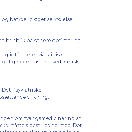
og betydelig øget selvfølelse
ed henblik på senere optimering.
ligt justeret via klinisk
gt ligeledes justeret ved klinisk
Det Psykiatriske
psættende virkning.
ningen om tvangsmedicinering af
nske måtte sidestilles hermed. Det