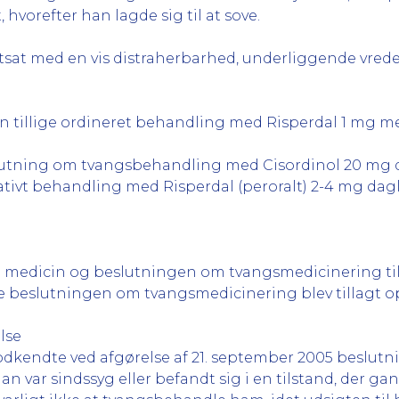
t, hvorefter han lagde sig til at sove.
tsat med en vis distraherbarhed, underliggende vrede 
n tillige ordineret behandling med Risperdal 1 mg m
lutning om tvangsbehandling med Cisordinol 20 mg dag
ativt behandling med Risperdal (peroralt) 2-4 mg dagli
 medicin og beslutningen om tvangsmedicinering til 
e beslutningen om tvangsmedicinering blev tillagt o
lse
dkendte ved afgørelse af 21. september 2005 beslut
an var sindssyg eller befandt sig i en tilstand, der ga