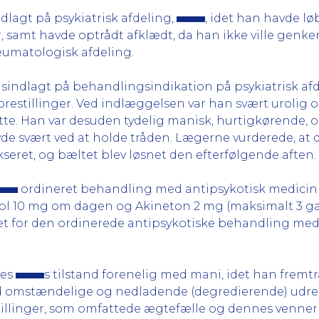
lagt på psykiatrisk afdeling,
, idet han havde lø
r, samt havde optrådt afklædt, da han ikke ville genk
eumatologisk afdeling.
sindlagt på behandlingsindikation på psykiatrisk afd
stillinger. Ved indlæggelsen var han svært urolig og 
ette. Han var desuden tydelig manisk, hurtigkørende, 
vært ved at holde tråden. Lægerne vurderede, at der 
ikseret, og bæltet blev løsnet den efterfølgende aften.
ordineret behandling med antipsykotisk medicin i
ol 10 mg om dagen og Akineton 2 mg (maksimalt 3 g
t for den ordinerede antipsykotiske behandling med
tes
s tilstand forenelig med mani, idet han frem
ed omstændelige og nedladende (degredierende) udre
tillinger, som omfattede ægtefælle og dennes venne