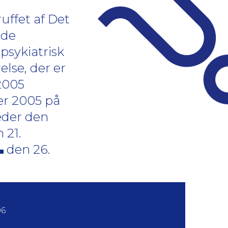
ffet af Det
nde
psykiatrisk
lse, der er
2005
er 2005 på
æder den
 21.
den 26.
06