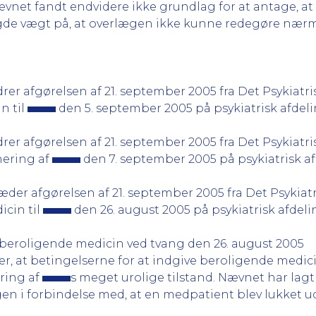
vnet fandt endvidere ikke grundlag for at antage, a
agde vægt på, at overlægen ikke kunne redegøre nærm
 afgørelsen af 21. september 2005 fra Det Psykiat
n til
den 5. september 2005 på psykiatrisk afdeli
 afgørelsen af 21. september 2005 fra Det Psykiat
nering af
den 7. september 2005 på psykiatrisk a
der afgørelsen af 21. september 2005 fra Det Psykia
icin til
den 26. august 2005 på psykiatrisk afdeli
f beroligende medicin ved tvang den 26. august 2005
at betingelserne for at indgive beroligende medicin
dring af
s meget urolige tilstand. Nævnet har lagt
ngen i forbindelse med, at en medpatient blev lukket u