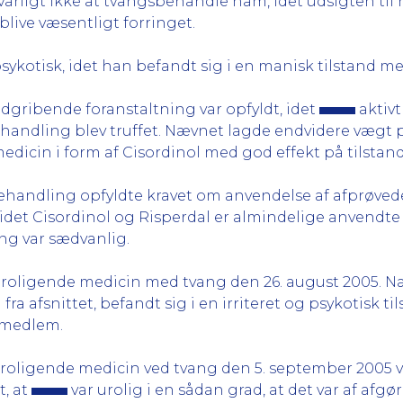
rsvarligt ikke at tvangsbehandle ham, idet udsigten til
blive væsentligt forringet.
sykotisk, idet han befandt sig i en manisk tilstand me
ndgribende foranstaltning var opfyldt, idet
aktivt
ndling blev truffet. Nævnet lagde endvidere vægt på
icin i form af Cisordinol med god effekt på tilstan
ehandling opfyldte kravet om anvendelse af afprøved
idet Cisordinol og Risperdal er almindelige anvendte
ng var sædvanlig.
eroligende medicin med tvang den 26. august 2005. N
 fra afsnittet, befandt sig i en irriteret og psykotisk t
emedlem.
roligende medicin ved tvang den 5. september 2005 va
t, at
var urolig i en sådan grad, at det var af af