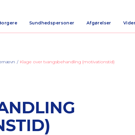
Borgere
Sundhedspersoner
Afgørelser
Vide
nærnævn
Klage over tvangsbehandling (motivationstid)
ANDLING
NSTID)