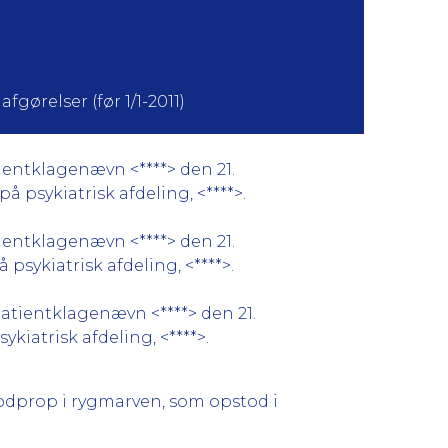
fgørelser (før 1/1-2011)
ientklagenævn <****> den 21.
psykiatrisk afdeling, <****>.
ientklagenævn <****> den 21.
sykiatrisk afdeling, <****>.
atientklagenævn <****> den 21.
kiatrisk afdeling, <****>.
 blodprop i rygmarven, som opstod i