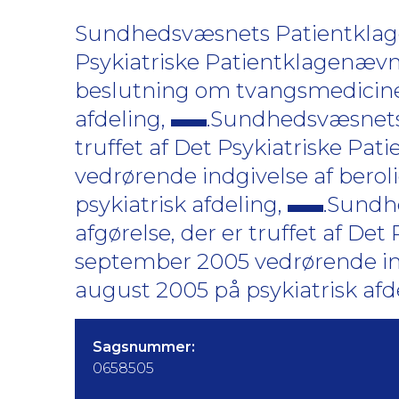
Sundhedsvæsnets Patientklagen
Psykiatriske Patientklagenæv
beslutning om tvangsmedicine
afdeling,
.Sundhedsvæsnets
truffet af Det Psykiatriske Pa
vedrørende indgivelse af berol
psykiatrisk afdeling,
.Sundh
afgørelse, der er truffet af De
september 2005 vedrørende ind
august 2005 på psykiatrisk afd
Sagsnummer:
0658505