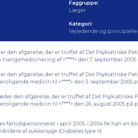
Faggruppe:
Læger
Kategori:
Vejledende og principielle a
n afgørelse, der er truffet af Det Psykiatriske Pat
angsmedicinering af <****> den 7. september 2005 på 
n afgørelse, der er truffet af Det Psykiatriske Pat
oligende medicin til <****> den 5. september 2005 på p
r den afgørelse, der er truffet af Det Psykiatriske P
oligende medicin til <****> den 26. august 2005 på psy
blev førtidspensioneret i april 2005. I 2004 fik han en
ndvidere af sukkersyge (Diabetes type II).