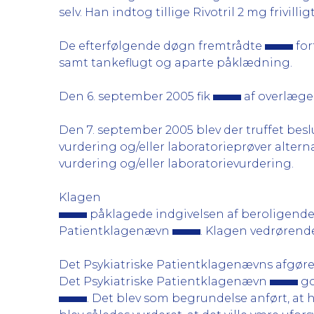
selv. Han indtog tillige Rivotril 2 mg frivillig
De efterfølgende døgn fremtrådte
for
samt tankeflugt og aparte påklædning.
Den 6. september 2005 fik
af overlæge
Den 7. september 2005 blev der truffet bes
vurdering og/eller laboratorieprøver altern
vurdering og/eller laboratorievurdering.
Klagen
påklagede indgivelsen af beroligende
Patientklagenævn
. Klagen vedrørend
Det Psykiatriske Patientklagenævns afgøre
Det Psykiatriske Patientklagenævn
go
. Det blev som begrundelse anført, at h