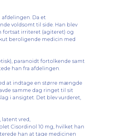
a afdelingen. Da et
e voldsomt til side. Han blev
ortsat irriteret (agiteret) og
t akut beroligende medicin med
retisk), paranoidt fortolkende samt
tede han fra afdelingen.
 med at indtage en større mængde
avde samme dag ringet til sit
ag i ansigtet. Det blev vurderet,
latent vred,
let Cisordinol 10 mg, hvilket han
pterede han at tage medicinen