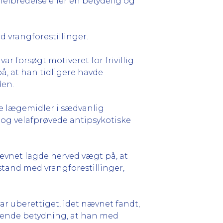
 helbredelse eller en betydelig og
d vrangforestillinger.
 var forsøgt motiveret for frivillig
, at han tidligere havde
den.
e lægemidler i sædvanlig
 og velafprøvede antipsykotiske
ævnet lagde herved vægt på, at
ilstand med vrangforestillinger,
r uberettiget, idet nævnet fandt,
gørende betydning, at han med