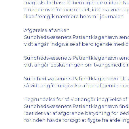
magt skulle have et beroligende middel. Næ
truende overfor personalet, idet nævnet l
ikke fremgik nærmere herom i journalen.
Afgørelse af anken
Sundhedsvæsenets Patientklagenævn ændrer
vidt angår indgivelse af beroligende medici
Sundhedsvæsenets Patientklagenævn ændrer
vidt angår beslutningen om tvangsmedici
Sundhedsvæsenets Patientklagenævn tiltræ
så vidt angår indgivelse af beroligende med
Begrundelse for så vidt angår indgivelse a
Sundhedsvæsenets Patientklagenævn finder, 
idet det var af afgørende betydning for be
forinden havde forsøgt at flygte fra afdeli