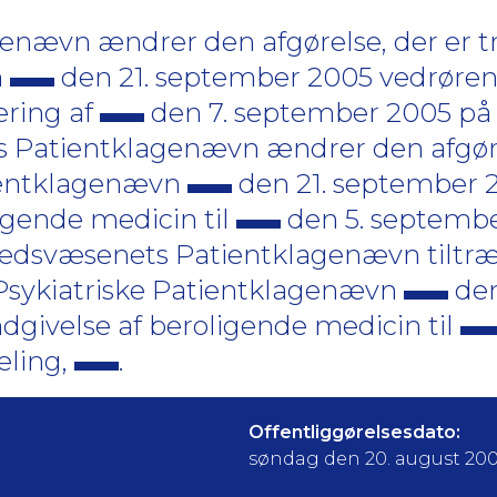
ævn ændrer den afgørelse, der er tru
n
den 21. september 2005 vedrøre
ring af
den 7. september 2005 på 
 Patientklagenævn ændrer den afgøre
tientklagenævn
den 21. september 
igende medicin til
den 5. septemb
edsvæsenets Patientklagenævn tiltr
t Psykiatriske Patientklagenævn
den
givelse af beroligende medicin til
eling,
.
Offentliggørelsesdato:
søndag den 20. august 20