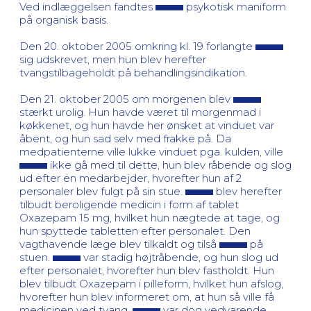
Ved indlæggelsen fandtes
psykotisk maniform
på organisk basis.
Den 20. oktober 2005 omkring kl. 19 forlangte
sig udskrevet, men hun blev herefter
tvangstilbageholdt på behandlingsindikation.
Den 21. oktober 2005 om morgenen blev
stærkt urolig. Hun havde været til morgenmad i
køkkenet, og hun havde her ønsket at vinduet var
åbent, og hun sad selv med frakke på. Da
medpatienterne ville lukke vinduet pga. kulden, ville
ikke gå med til dette, hun blev råbende og slog
ud efter en medarbejder, hvorefter hun af 2
personaler blev fulgt på sin stue.
blev herefter
tilbudt beroligende medicin i form af tablet
Oxazepam 15 mg, hvilket hun nægtede at tage, og
hun spyttede tabletten efter personalet. Den
vagthavende læge blev tilkaldt og tilså
på
stuen.
var stadig højtråbende, og hun slog ud
efter personalet, hvorefter hun blev fastholdt. Hun
blev tilbudt Oxazepam i pilleform, hvilket hun afslog,
hvorefter hun blev informeret om, at hun så ville få
medicinen ved tvang.
var dog vedvarende