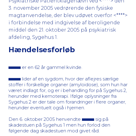
Psykiatriske Patientklagenævn ved <****> den
3. november 2005 vedrørende den fysiske
magtanvendelse, der blev udøvet overfor <****>
i forbindelse med indgivelse af beroligende
middel den 21. oktober 2005 på psykiatrisk
afdeling, Sygehus 1.
Hændelsesforløb
er en 62 år gammel kvinde.
lider af en sygdom, hvor der aflejres særlige
stoffer i forskellige organer (amyloidose), som hun har
været indlagt for, og er i behandling for på Sygehus 2,
herunder med kemoterapi. Ifølge oplysninger fra
Sygehus 2 er der tale om forandringer i flere organer,
herunder eventuelt også i hjernen.
Den 6. oktober 2005 henvendte
sig på
skadestuen på Sygehus 1 men hun forlod den
følgende dag skadestuen mod givet råd.