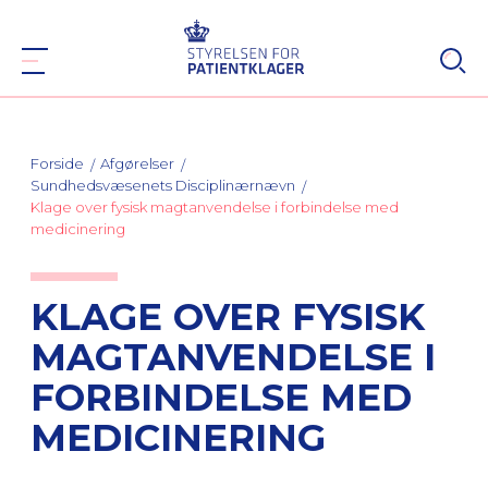
Forside
Afgørelser
Sundhedsvæsenets Disciplinærnævn
Klage over fysisk magtanvendelse i forbindelse med
medicinering
KLAGE OVER FYSISK
MAGTANVENDELSE I
FORBINDELSE MED
MEDICINERING