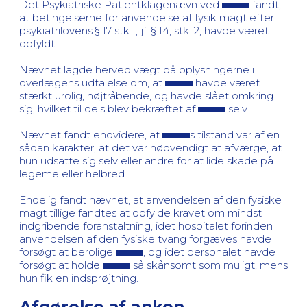
Det Psykiatriske Patientklagenævn ved
fandt,
at betingelserne for anvendelse af fysik magt efter
psykiatrilovens § 17 stk.1, jf. § 14, stk. 2, havde været
opfyldt.
Nævnet lagde herved vægt på oplysningerne i
overlægens udtalelse om, at
havde været
stærkt urolig, højtråbende, og havde slået omkring
sig, hvilket til dels blev bekræftet af
selv.
Nævnet fandt endvidere, at
s tilstand var af en
sådan karakter, at det var nødvendigt at afværge, at
hun udsatte sig selv eller andre for at lide skade på
legeme eller helbred.
Endelig fandt nævnet, at anvendelsen af den fysiske
magt tillige fandtes at opfylde kravet om mindst
indgribende foranstaltning, idet hospitalet forinden
anvendelsen af den fysiske tvang forgæves havde
forsøgt at berolige
, og idet personalet havde
forsøgt at holde
så skånsomt som muligt, mens
hun fik en indsprøjtning.
Afgørelse af anken