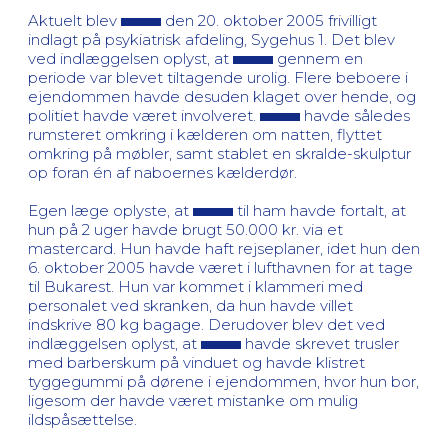
Aktuelt blev
den 20. oktober 2005 frivilligt
indlagt på psykiatrisk afdeling, Sygehus 1. Det blev
ved indlæggelsen oplyst, at
gennem en
periode var blevet tiltagende urolig. Flere beboere i
ejendommen havde desuden klaget over hende, og
politiet havde været involveret.
havde således
rumsteret omkring i kælderen om natten, flyttet
omkring på møbler, samt stablet en skralde-skulptur
op foran én af naboernes kælderdør.
Egen læge oplyste, at
til ham havde fortalt, at
hun på 2 uger havde brugt 50.000 kr. via et
mastercard. Hun havde haft rejseplaner, idet hun den
6. oktober 2005 havde været i lufthavnen for at tage
til Bukarest. Hun var kommet i klammeri med
personalet ved skranken, da hun havde villet
indskrive 80 kg bagage. Derudover blev det ved
indlæggelsen oplyst, at
havde skrevet trusler
med barberskum på vinduet og havde klistret
tyggegummi på dørene i ejendommen, hvor hun bor,
ligesom der havde været mistanke om mulig
ildspåsættelse.