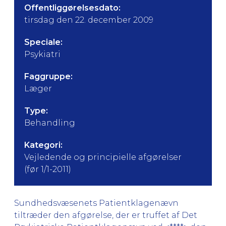
Offentliggørelsesdato:
tirsdag den 22. december 2009
Speciale:
Psykiatri
Faggruppe:
Læger
Type:
Behandling
Kategori:
Vejledende og principielle afgørelser
(før 1/1-2011)
Sundhedsvæsenets Patientklagenævn
tiltræder den afgørelse, der er truffet af Det