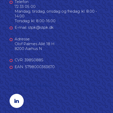
Telefon
72 33 05 00
Mandag, tirsdag, onsdag og fredag: kl. 8.00 -
14.00
Torsdag: kl. 8.00-16.00
E-mail: stpk@stpk.dk
Adresse
Olof Palmes Allé 18 H
8200 Aarhus N
CVR: 39850885
EAN: 5798000363670
Følg os på LinkedIn
Linkedin profil