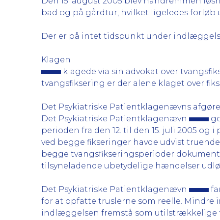
Den 15. august 2005 blev håndremmen løsne
bad og på gårdtur, hvilket ligeledes forlø
Der er på intet tidspunkt under indlæggel
Klagen
klagede via sin advokat over tvangsfi
tvangsfiksering er der alene klaget over fiks
Det Psykiatriske Patientklagenævns afgøre
Det Psykiatriske Patientklagenævn
go
perioden fra den 12. til den 15. juli 2005 og 
ved begge fikseringer havde udvist truend
begge tvangsfikseringsperioder dokumenter
tilsyneladende ubetydelige hændelser udlø
Det Psykiatriske Patientklagenævn
fa
for at opfatte truslerne som reelle. Mindr
indlæggelsen fremstå som utilstrækkelige t