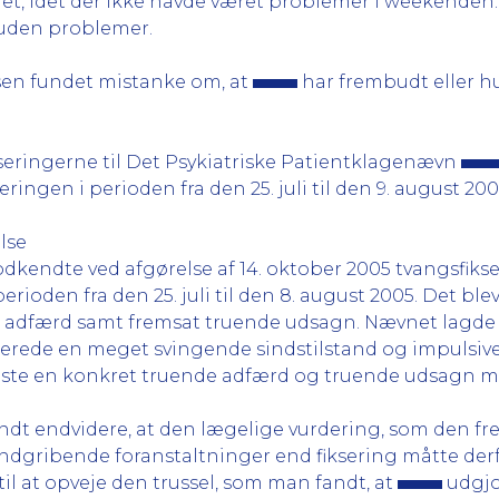
t, idet der ikke havde været problemer i weekenden.
b uden problemer.
sen fundet mistanke om, at
har frembudt eller h
kseringerne til Det Psykiatriske Patientklagenævn
eringen i perioden fra den 25. juli til den 9. august 200
lse
dkendte ved afgørelse af 14. oktober 2005 tvangsfiks
i perioden fra den 25. juli til den 8. august 2005. Det 
e adfærd samt fremsat truende udsagn. Nævnet lagde i
ede en meget svingende sindstilstand og impulsive r
ste en konkret truende adfærd og truende udsagn med
ndt endvidere, at den lægelige vurdering, som den fr
e indgribende foranstaltninger end fiksering måtte de
il at opveje den trussel, som man fandt, at
udgjo