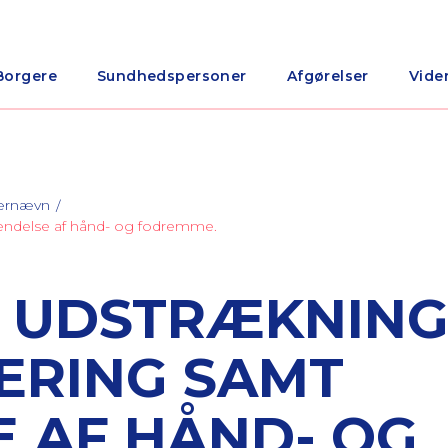
Borgere
Sundhedspersoner
Afgørelser
Vide
nærnævn
vendelse af hånd- og fodremme.
 UDSTRÆKNING
ERING SAMT
 AF HÅND- OG