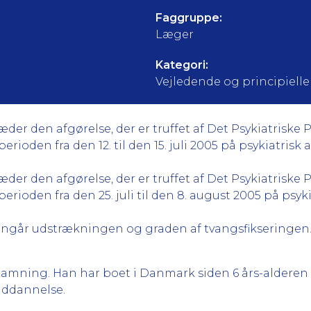
Faggruppe:
Læger
Kategori:
Vejledende og principielle a
r den afgørelse, der er truffet af Det Psykiatriske 
rioden fra den 12. til den 15. juli 2005 på psykiatrisk af
r den afgørelse, der er truffet af Det Psykiatriske 
erioden fra den 25. juli til den 8. august 2005 på psykia
angår udstrækningen og graden af tvangsfikseringen
tamning. Han har boet i Danmark siden 6 års-alderen
ddannelse.