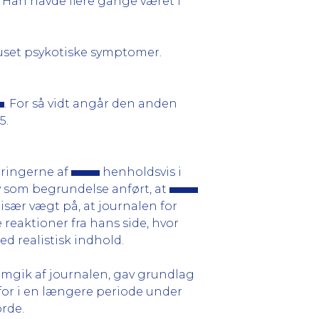
 Han havde flere gange været i
uset psykotiske symptomer.
. For så vidt angår den anden
5.
eringerne af
henholdsvis i
blev som begrundelse anført, at
sær vægt på, at journalen for
eaktioner fra hans side, hvor
 realistisk indhold.
emgik af journalen, gav grundlag
rfor i en længere periode under
rde.