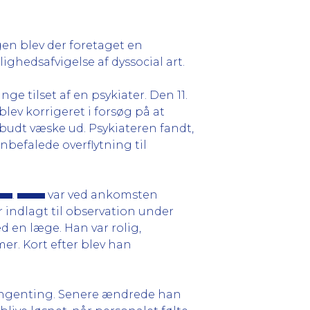
en blev der foretaget en
hedsafvigelse af dyssocial art.
ge tilset af en psykiater. Den 11.
lev korrigeret i forsøg på at
ilbudt væske ud. Psykiateren fandt,
nbefalede overflytning til
.
var ved ankomsten
 indlagt til observation under
d en læge. Han var rolig,
r. Kort efter blev han
 ingenting. Senere ændrede han