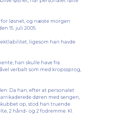
 blive løsnet, når personalet følte
erfor løsnet, og næste morgen
n 15. juli 2005.
ktlabilitet, ligesom han havde
nte, han skulle have fra
såvel verbalt som med kropssprog,
. Da han, efter at personalet
 barrikaderede døren med sengen,
 skubbet op, stod han truende
lte, 2 hånd- og 2 fodremme. Kl.