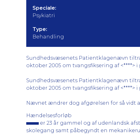
Speciale:
Psykiatri
Type:
Behandling
Sundhedsvæsenets Patientklagenævn tiltræde
oktober 2005 om tvangsfiksering af <****> i pe
Sundhedsvæsenets Patientklagenævn tiltræde
oktober 2005 om tvangsfiksering af <****> i p
Nævnet ændrer dog afgørelsen for så vidt 
Hændelsesforløb
er 23 år gammel og af udenlandsk afs
skolegang samt påbegyndt en mekanikeru