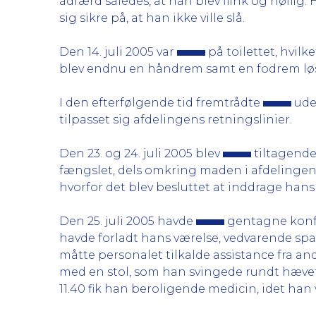
adfærd således, at han blev flink og høflig. H
sig sikre på, at han ikke ville slå.
Den 14. juli 2005 var
på toilettet, hvil
blev endnu en håndrem samt en fodrem løsnet
I den efterfølgende tid fremtrådte
ude
tilpasset sig afdelingens retningslinier.
Den 23. og 24. juli 2005 blev
tiltagende
fængslet, dels omkring maden i afdelingen.
hvorfor det blev besluttet at inddrage hans
Den 25. juli 2005 havde
gentagne konfr
havde forladt hans værelse, vedvarende sp
måtte personalet tilkalde assistance fra a
med en stol, som han svingede rundt hævet o
11.40 fik han beroligende medicin, idet han