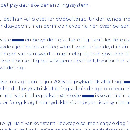
d det psykiatriske behandlingssystem.
idet han var sigtet for dobbeltdrab. Under fængsling
sindssygdom, men derimod havde han en svær personlig
viste
en besynderlig adfærd, og han blev flere gan
 havde gjort modstand og været svært truende, da han b
kseringen var han svært tilnærmelig, og han spyttede t
en svært personlighedsafvigende patient, hvorfor han a
vurdering.
se indlagt den 12. juli 2005 på psykiatrisk afdeling,
nhold til psykiatrisk afdelings almindelige procedurer
dremme. Ved indlæggelsen ønskede
ikke at tale me
er foregik og frembød ikke sikre psykotiske symptome
urolig. Han var konstant i bevægelse, men sagde dog