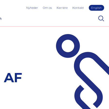
Nyheder
Om os
Karriere
Kontakt
English
n
 AF