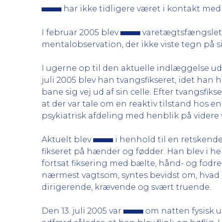
har ikke tidligere været i kontakt me
I februar 2005 blev
varetægtsfængslet, 
mentalobservation, der ikke viste tegn på 
I ugerne op til den aktuelle indlæggelse ud
juli 2005 blev han tvangsfikseret, idet han
bane sig vej ud af sin celle. Efter tvangsfi
at der var tale om en reaktiv tilstand hos 
psykiatrisk afdeling med henblik på videre 
Aktuelt blev
i henhold til en retskendel
fikseret på hænder og fødder. Han blev i he
fortsat fiksering med bælte, hånd- og fo
nærmest vagtsom, syntes bevidst om, hvad d
dirigerende, krævende og svært truende.
Den 13. juli 2005 var
om natten fysisk 