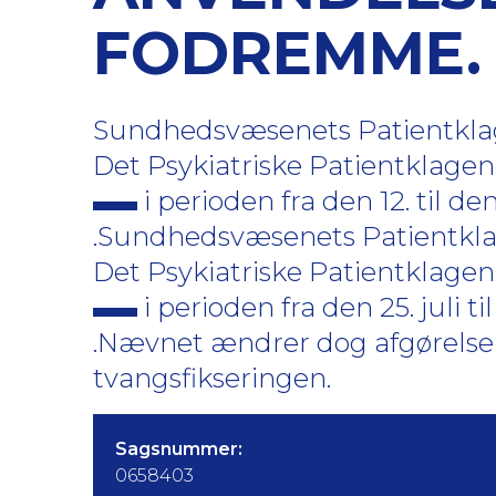
FODREMME.
Sundhedsvæsenets Patientklage
Det Psykiatriske Patientklag
i perioden fra den 12. til de
.Sundhedsvæsenets Patientklage
Det Psykiatriske Patientklag
i perioden fra den 25. juli t
.Nævnet ændrer dog afgørelsen
tvangsfikseringen.
Sagsnummer:
0658403