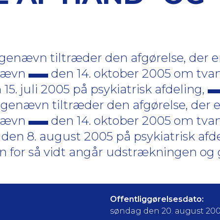
nævn tiltræder den afgørelse, der er 
enævn
den 14. oktober 2005 om tvan
n 15. juli 2005 på psykiatrisk afdeling,
nævn tiltræder den afgørelse, der er
enævn
den 14. oktober 2005 om tvan
il den 8. august 2005 på psykiatrisk afd
 for så vidt angår udstrækningen og 
Offentliggørelsesdato:
søndag den 20. august 20