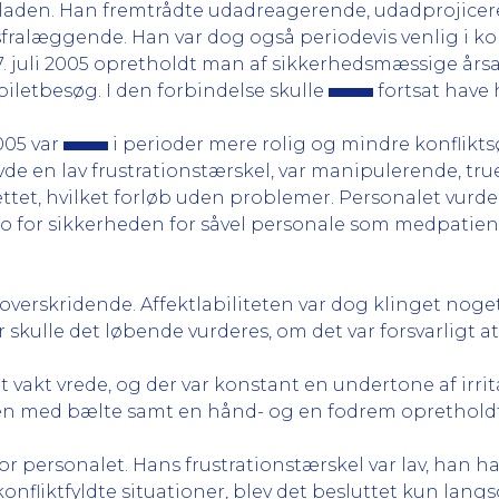
laden. Han fremtrådte udadreagerende, udadprojicer
ralæggende. Han var dog også periodevis venlig i kont
. juli 2005 opretholdt man af sikkerhedsmæssige årsa
toiletbesøg. I den forbindelse skulle
fortsat have
2005 var
i perioder mere rolig og mindre konflik
avde en lav frustrationstærskel, var manipulerende, tr
ttet, hvilket forløb uden problemer. Personalet vurd
ko for sikkerheden for såvel personale som medpatient
verskridende. Affektlabiliteten var dog klinget noget 
 skulle det løbende vurderes, om det var forsvarligt a
et vakt vrede, og der var konstant en undertone af irri
ingen med bælte samt en hånd- og en fodrem opretholdt
or personalet. Hans frustrationstærskel var lav, han h
onfliktfyldte situationer, blev det besluttet kun lan