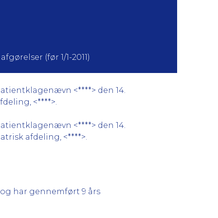
fgørelser (før 1/1-2011)
Patientklagenævn <****> den 14.
deling, <****>.
Patientklagenævn <****> den 14.
trisk afdeling, <****>.
.
 og har gennemført 9 års