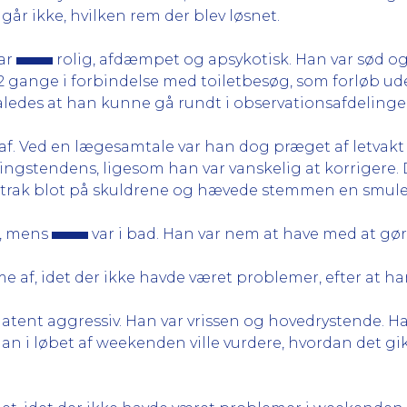
år ikke, hvilken rem der blev løsnet.
var
rolig, afdæmpet og apsykotisk. Han var sød o
t 2 gange i forbindelse med toiletbesøg, som forløb u
således at han kunne gå rundt i observationsafdelinge
 af. Ved en lægesamtale var han dog præget af letvakt 
ingstendens, ligesom han var vanskelig at korrigere. 
an trak blot på skuldrene og hævede stemmen en smule
f, mens
var i bad. Han var nem at have med at gør
af, idet der ikke havde været problemer, efter at h
atent aggressiv. Han var vrissen og hovedrystende.
 i løbet af weekenden ville vurdere, hvordan det gik, f