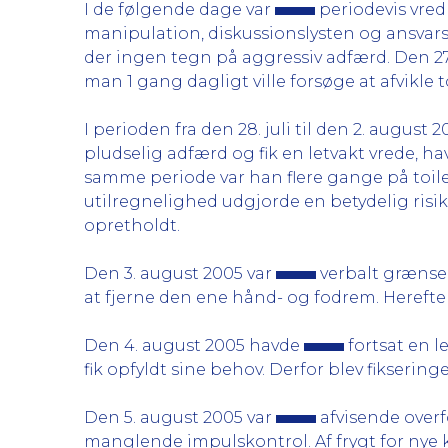
I de følgende dage var
periodevis vred
manipulation, diskussionslysten og ansvarsf
der ingen tegn på aggressiv adfærd. Den 27
man 1 gang dagligt ville forsøge at afvikle 
I perioden fra den 28. juli til den 2. august 
pludselig adfærd og fik en letvakt vrede, h
samme periode var han flere gange på toile
utilregnelighed udgjorde en betydelig risi
opretholdt.
Den 3. august 2005 var
verbalt grænseo
at fjerne den ene hånd- og fodrem. Herefter
Den 4. august 2005 havde
fortsat en l
fik opfyldt sine behov. Derfor blev fikser
Den 5. august 2005 var
afvisende overf
manglende impulskontrol. Af frygt for nye k