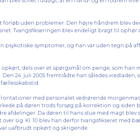
an blev stillet i udsigt, at en hånd- og en fodrem ville
ket forløb uden problemer. Den højre håndrem blev d
. Tvangsfikseringen blev endeligt bragt til ophør de
n psykotiske symptomer, og han var uden tegn på affe
 opkørt, dels over et spørgsmål om penge, som han me
 Den 24. juli 2005 fremtrådte han således vredladen, 
 fællesskabstid.
ontationer med personalet vedrørende morgenmaden
arkede på døren trods forsøg på korrektion og siden
ndre afdelinger. Da døren til hans stue med magt blev
ver sig. Kl. 10 blev han derfor tvangsfikseret med bæ
 var uafbrudt opkørt og skrigende.