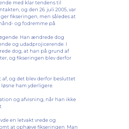
ende med klar tendens til
akten, og den 26. juli 2005, var
ger fikseringen, men således at
 hånd- og fodremme på.
tsøgende. Han ændrede dog
uende og udadprojicerende. I
erede dog, at han på grund af
er, og fikseringen blev derfor
af, og det blev derfor besluttet
t løsne ham yderligere.
tation og afvisning, når han ikke
.
avde en letvakt vrede og
gsomt at ophæve fikseringen. Man