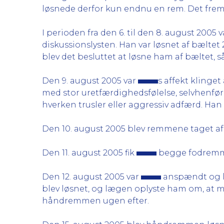
løsnede derfor kun endnu en rem. Det fremg
I perioden fra den 6. til den 8. august 2005 
diskussionslysten. Han var løsnet af bælte
blev det besluttet at løsne ham af bæltet, 
Den 9. august 2005 var
s affekt klinget
med stor uretfærdighedsfølelse, selvhenfør
hverken trusler eller aggressiv adfærd. H
Den 10. august 2005 blev remmene taget a
Den 11. august 2005 fik
begge fodremme 
Den 12. august 2005 var
anspændt og l
blev løsnet, og lægen oplyste ham om, at man
håndremmen ugen efter.