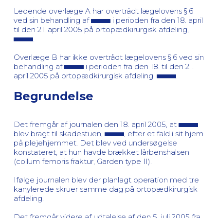
Ledende overlæge A har overtrådt lægelovens § 6
ved sin behandling af
i perioden fra den 18. april
til den 21. april 2005 på ortopædkirurgisk afdeling,
.
Overlæge B har ikke overtrådt lægelovens § 6 ved sin
behandling af
i perioden fra den 18. til den 21.
april 2005 på ortopædkirurgisk afdeling,
.
Begrundelse
Det fremgår af journalen den 18. april 2005, at
blev bragt til skadestuen,
, efter et fald i sit hjem
på plejehjemmet. Det blev ved undersøgelse
konstateret, at hun havde brækket lårbenshalsen
(collum femoris fraktur, Garden type II).
Ifølge journalen blev der planlagt operation med tre
kanylerede skruer samme dag på ortopædkirurgisk
afdeling.
Det fremgår videre af udtalelse af den 5. juli 2005 fra