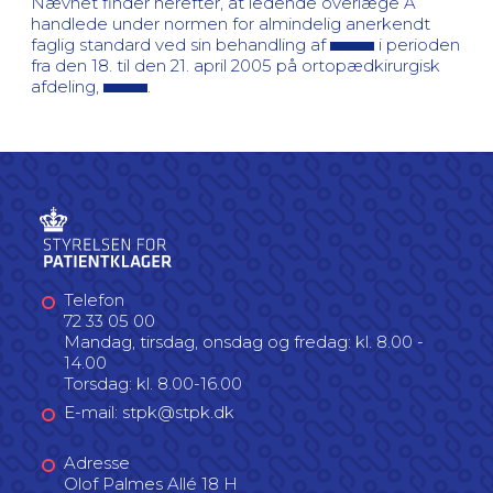
Nævnet finder herefter, at ledende overlæge A
handlede under normen for almindelig anerkendt
faglig standard ved sin behandling af
i perioden
fra den 18. til den 21. april 2005 på ortopædkirurgisk
afdeling,
.
Telefon
72 33 05 00
Mandag, tirsdag, onsdag og fredag: kl. 8.00 -
14.00
Torsdag: kl. 8.00-16.00
E-mail: stpk@stpk.dk
Adresse
Olof Palmes Allé 18 H