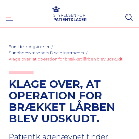
Forside
Afgørelser
Sundhedsvæsenets Disciplinærnævn
Klage over, at operation for brækket lårben blev udskudt.
KLAGE OVER, AT
OPERATION FOR
BRÆKKET LÅRBEN
BLEV UDSKUDT.
Patientklagenævnet finder