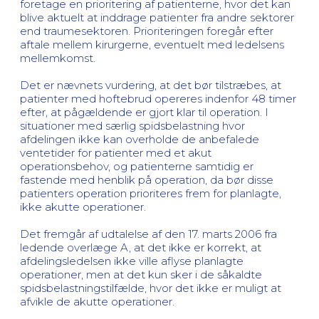
foretage en prioritering af patienterne, hvor det kan
blive aktuelt at inddrage patienter fra andre sektorer
end traumesektoren. Prioriteringen foregår efter
aftale mellem kirurgerne, eventuelt med ledelsens
mellemkomst.
Det er nævnets vurdering, at det bør tilstræbes, at
patienter med hoftebrud opereres indenfor 48 timer
efter, at pågældende er gjort klar til operation. I
situationer med særlig spidsbelastning hvor
afdelingen ikke kan overholde de anbefalede
ventetider for patienter med et akut
operationsbehov, og patienterne samtidig er
fastende med henblik på operation, da bør disse
patienters operation prioriteres frem for planlagte,
ikke akutte operationer.
Det fremgår af udtalelse af den 17. marts 2006 fra
ledende overlæge A, at det ikke er korrekt, at
afdelingsledelsen ikke ville aflyse planlagte
operationer, men at det kun sker i de såkaldte
spidsbelastningstilfælde, hvor det ikke er muligt at
afvikle de akutte operationer.