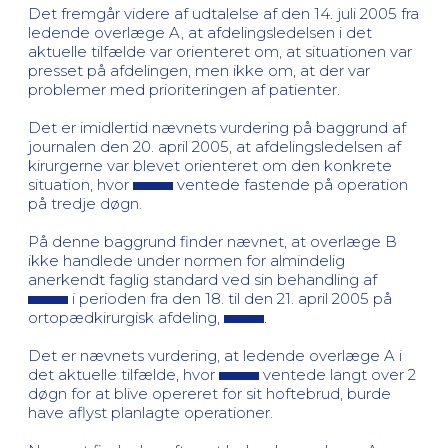
Det fremgår videre af udtalelse af den 14. juli 2005 fra
ledende overlæge A, at afdelingsledelsen i det
aktuelle tilfælde var orienteret om, at situationen var
presset på afdelingen, men ikke om, at der var
problemer med prioriteringen af patienter.
Det er imidlertid nævnets vurdering på baggrund af
journalen den 20. april 2005, at afdelingsledelsen af
kirurgerne var blevet orienteret om den konkrete
situation, hvor
ventede fastende på operation
på tredje døgn.
På denne baggrund finder nævnet, at overlæge B
ikke handlede under normen for almindelig
anerkendt faglig standard ved sin behandling af
i perioden fra den 18. til den 21. april 2005 på
ortopædkirurgisk afdeling,
.
Det er nævnets vurdering, at ledende overlæge A i
det aktuelle tilfælde, hvor
ventede langt over 2
døgn for at blive opereret for sit hoftebrud, burde
have aflyst planlagte operationer.