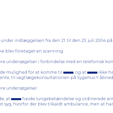
under indlæggelsen fra den 21. til den 23. juli 2004 på
kke blev foretaget en scanning.
ere undersøgelser i forbindelse med en telefonisk kon
vde mulighed for at komme til
, og at
ikke ha
vente, til vagtlægekonsultationen på Sygehus Y åbne
ere undersøgelser.
de, at
havde lungebetændelse og ordinerede antibi
get syg, hvorfor der blev tilkaldt ambulance, men at