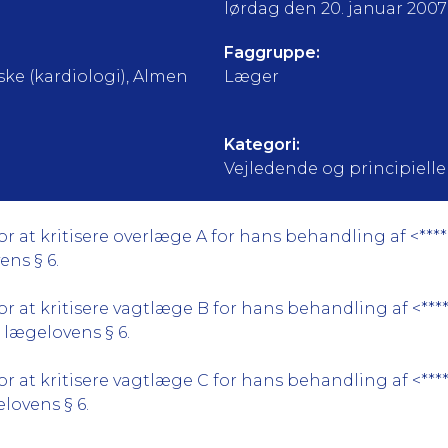
lørdag den 20. januar 2007
Faggruppe:
ke (kardiologi), Almen
Læger
Kategori:
Vejledende og principielle a
 at kritisere overlæge A for hans behandling af <****>
ens § 6.
 at kritisere vagtlæge B for hans behandling af <****>
. lægelovens § 6.
 at kritisere vagtlæge C for hans behandling af <****>
lovens § 6.