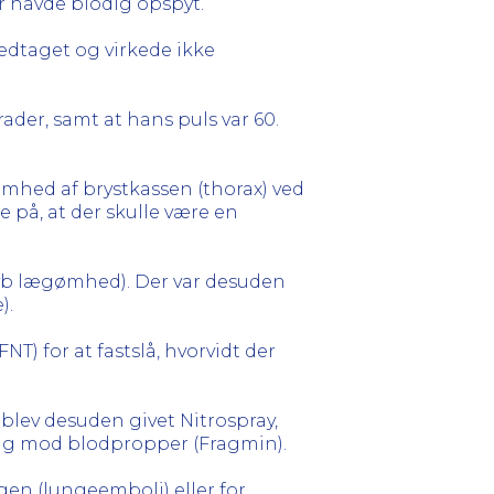
r havde blodig opspyt.
edtaget og virkede ikke
ader, samt at hans puls var 60.
 ømhed af brystkassen (thorax) ved
 på, at der skulle være en
yb lægømhed). Der var desuden
).
T) for at fastslå, hvorvidt der
blev desuden givet Nitrospray,
ling mod blodpropper (Fragmin).
ngen (lungeemboli) eller for