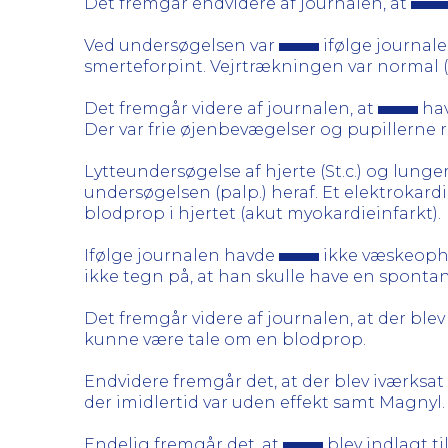
Det fremgår endvidere af journalen, at
Ved undersøgelsen var
ifølge journale
smerteforpint. Vejrtrækningen var normal (fr
Det fremgår videre af journalen, at
hav
Der var frie øjenbevægelser og pupillerne 
Lytteundersøgelse af hjerte (St.c.) og lunge
undersøgelsen (palp.) heraf. Et elektrokard
blodprop i hjertet (akut myokardieinfarkt).
Ifølge journalen havde
ikke væskeopho
ikke tegn på, at han skulle have en spontan
Det fremgår videre af journalen, at der blev
kunne være tale om en blodprop.
Endvidere fremgår det, at der blev iværksa
der imidlertid var uden effekt samt Magnyl
Endelig fremgår det, at
blev indlagt ti