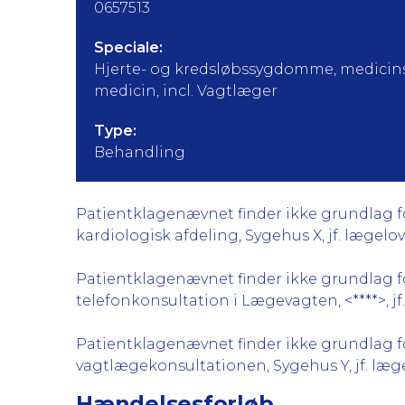
0657513
Speciale:
Hjerte- og kredsløbssygdomme, medicins
medicin, incl. Vagtlæger
Type:
Behandling
Patientklagenævnet finder ikke grundlag for
kardiologisk afdeling, Sygehus X, jf. lægelov
Patientklagenævnet finder ikke grundlag for
telefonkonsultation i Lægevagten, <****>, jf
Patientklagenævnet finder ikke grundlag for
vagtlægekonsultationen, Sygehus Y, jf. læge
Hændelsesforløb