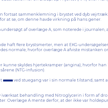
en fortsat sammenklemning i brystet ved dyb vejrtræk
or at se, om denne havde virkning på hans gener.
undersøgt af overlæge A, som noterede i journalen, a
de haft flere brystsmerter, men at EKG-undersøgelser
edes normale, hvorfor overlæge A afviste mistanken om
er kunne skyldes hjertekramper (angina), hvorfor ha
sårene (NTG-infusion).
at
ved stuegang var i sin normale tilstand, samt
ev iværksat behandling med Nitroglycerin i form af dro
ter. Overlæge A mente derfor, at der ikke var holdepun