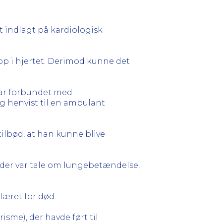
ut indlagt på kardiologisk
op i hjertet. Derimod kunne det
var forbundet med
g henvist til en ambulant
ilbød, at han kunne blive
 der var tale om lungebetændelse,
læret for død.
sme), der havde ført til