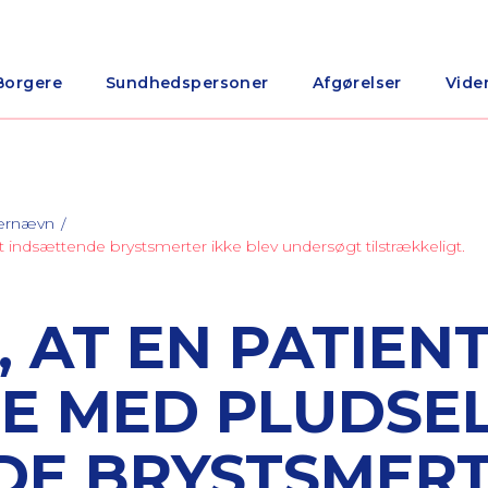
Borgere
Sundhedspersoner
Afgørelser
Vide
nærnævn
gt indsættende brystsmerter ikke blev undersøgt tilstrækkeligt.
 AT EN PATIENT
E MED PLUDSEL
DE BRYSTSMER