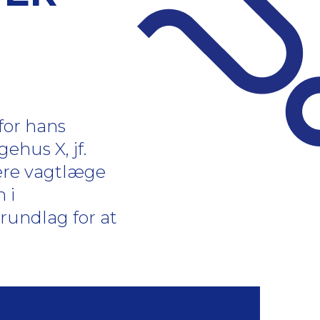
for hans
ehus X, jf.
sere vagtlæge
 i
grundlag for at