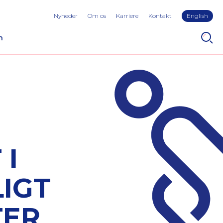
Nyheder
Om os
Karriere
Kontakt
English
n
 I
IGT
TER