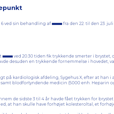
gepunkt
 6 ved sin behandling af
fra den 22. til den 23. ju
at
ved 20.30 tiden fik trykkende smerter i brystet, 
avde desuden en trykkende fornemmelse i hovedet, var
gt på kardiologisk afdeling, Sygehus X, efter at han 
 samt blodfortyndende medicin (5000 enh. Heparin o
nem de sidste 3 til 4 år havde fået trykken for brystet v
, at han skulle have forhøjet kolesteroltal, et forhøj