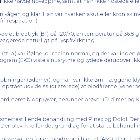
ikke havde hovedpine, samt at han ikke hostede elle
n vågen og klar. Han var hverken akut eller kronisk m
i respiration).
de et blodtryk (BT) på 120/70, en temperatur på 36,8 gr
reagerede naturligt på lyspåvirkning.
r (st. p.) var ifølge journalen normal, og der var ingen
iogram (EKG) viste sinusrytme og tydede derudover ikke
bninger (ødemer), og han var ikke øm i læggene (d
 opstået udvidelse (dilaterede) af blodårerne (venerne
 ordineret blodprøver, herunder prøver (D-dimer og KFN
t smertestillende behandling med Pinex og Dolol. Der 
. Der blev ikke fundet grundlag for at starte behand
l observation for en blodprop i hjertet (AMI) eller i lu