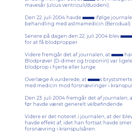
mavesår (ulcus ventriculi/duodeni).
Den 22. juli 2004 havde
ifølge journal
behandling med astmamedicin (Berodual) f
Senere på dagen den 22. juli 2004 blev
for at få blodpropper.
Videre fremgår det af journalen, at
hav
Blodprøver (D-dimer og troponin) var ligel
blodprop i hjerte eller lunge.
Overlæge A vurderede, at
s brystsmert
med medicin mod forsnævringer i kranspul
Den 23. juli 2004 fremgår det af journalen, 
før havde været generelt velbefindende.
Videre er det noteret i journalen, at der bl
havde effekt af, idet han fortsat havde smer
forsnævring i kranspulsåren.