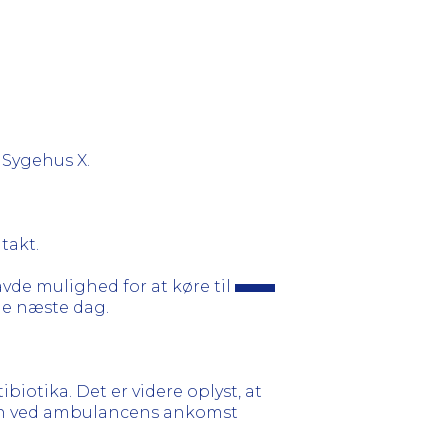
 Sygehus X.
takt.
vde mulighed for at køre til
de næste dag.
otika. Det er videre oplyst, at
 han ved ambulancens ankomst