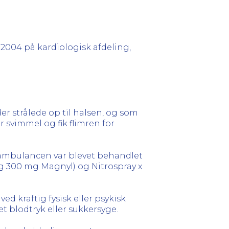
li 2004 på kardiologisk afdeling,
der strålede op til halsen, og som
 svimmel og fik flimren for
i ambulancen var blevet behandlet
g 300 mg Magnyl) og Nitrospray x
ed kraftig fysisk eller psykisk
et blodtryk eller sukkersyge.