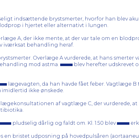
udseligt indsættende brystsmerter, hvorfor han blev ak
lodprop i hjertet eller alternativt i lungen.
rlæge A, der ikke mente, at der var tale om en blodpr
ev iværksat behandling heraf.
rystsmerter. Overlæge A vurderede, at hans smerter 
 behandling mod astma.
blev herefter udskrevet o
lægevagten, da han havde fået feber. Vagtlæge B t
imidlertid ikke ønskede.
lægekonsultationen af vagtlæge C, der vurderede, at
ibiotika.
pludselig dårlig og faldt om. Kl. 1.50 blev
erk
es en bristet udposning på hovedpulsåren (aortaaneuri