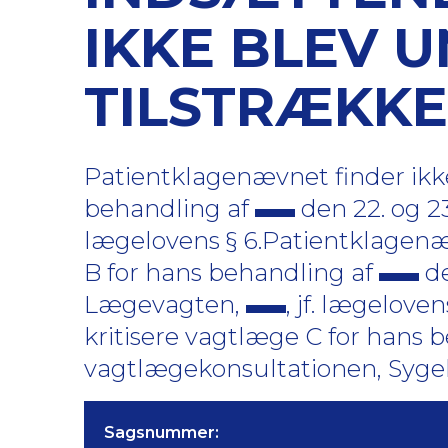
IKKE BLEV 
TILSTRÆKKE
Patientklagenævnet finder ikke
behandling af
den 22. og 23
lægelovens § 6.Patientklagenæv
B for hans behandling af
de
Lægevagten,
, jf. lægelove
kritisere vagtlæge C for hans 
vagtlægekonsultationen, Sygehu
Sagsnummer: