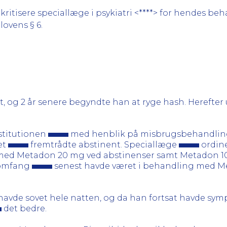
ritisere speciallæge i psykiatri <****> for hendes beha
lovens § 6.
t, og 2 år senere begyndte han at ryge hash. Herefter
stitutionen
med henblik på misbrugsbehandling.
det
fremtrådte abstinent. Speciallæge
ordin
med Metadon 20 mg ved abstinenser samt Metadon 10 
t omfang
senest havde været i behandling med Me
e havde sovet hele natten, og da han fortsat havde sy
det bedre.