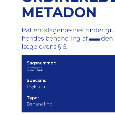
METADON
Patientklagenævnet finder grund
hendes behandling af
den 
lægelovens § 6.
Sagsnummer:
0657122
Speciale:
Psykiatri
Type:
Behandling