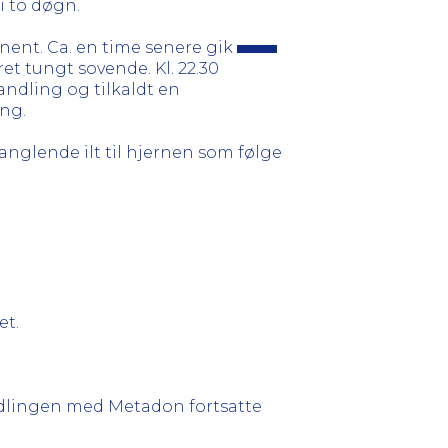
i to døgn.
tinent. Ca. en time senere gik
et tungt sovende. Kl. 22.30
ndling og tilkaldt en
ing.
nglende ilt til hjernen som følge
et.
ndlingen med Metadon fortsatte