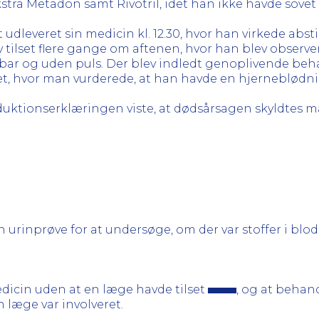
stra Metadon samt Rivotril, idet han ikke havde sovet 
 udleveret sin medicin kl. 12.30, hvor han virkede abs
ev tilset flere gange om aftenen, hvor han blev observer
bar og uden puls. Der blev indledt genoplivende beha
set, hvor man vurderede, at han havde en hjerneblødn
ktionserklæringen viste, at dødsårsagen skyldtes ma
 urinprøve for at undersøge, om der var stoffer i blod
dicin uden at en læge havde tilset
, og at beha
 læge var involveret.