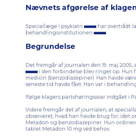
Nævnets afgørelse af klage
Speciallæge i psykiatri
har overtrådt l
behandlingsinstitutionen
.
Begrundelse
Det fremgår af journalen den 19. maj 2005, 
i den forbindelse blev ringet op. Hun fi
medicin (benzodiazepiner). Han havde være
seneste tid havde fået. Han var i behandlin
Ifølge klagers partshøringssvar indgået i 
Videre fremgår det af journalen, at specia
observeret, hvad han havde brug for, idet o
Metadon og benzodiazepiner. Hun ordinere
tablet Metadon 10 mg ved behov.