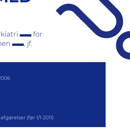
kiatri
for
onen
, jf.
2006
fgørelser (før 1/1-2011)