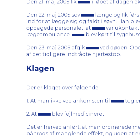
Den 21. maj 2005 fik
i løbet af dagen ek
Den 22. maj 2005 sov
længe og fik først
ind for at lægge sig og faldt i søvn. Han bl
opdagede personalet, at
var ukontakt
lægeambulance.
blev kørt til sygehu
Den 23. maj 2005 afgik
ved døden. Obdu
af det tidligere indtrådte hjertestop.
Klagen
Der er klaget over følgende:
1. At man ikke ved ankomsten til
tog en
2. At
blev fejlmedicineret
Det er herved anført, at man ordinerede me
på trods af manglende effekt, og uden at en