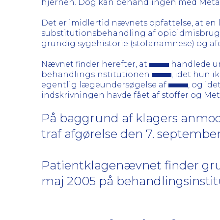
hjernen. Dog kan behandlingen med Metado
Det er imidlertid nævnets opfattelse, at en
substitutionsbehandling af opioidmisbrug
grundig sygehistorie (stofanamnese) og a
Nævnet finder herefter, at
handlede un
behandlingsinstitutionen
, idet hun 
egentlig lægeundersøgelse af
, og ide
indskrivningen havde fået af stoffer og Me
På baggrund af klagers anmod
traf afgørelse den 7. septembe
Patientklagenævnet finder grun
maj 2005 på behandlingsinsti