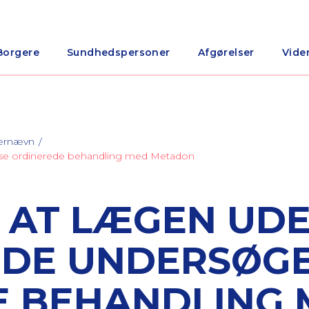
Borgere
Sundhedspersoner
Afgørelser
Vide
nærnævn
lse ordinerede behandling med Metadon
 AT LÆGEN UD
DE UNDERSØGE
E BEHANDLING 