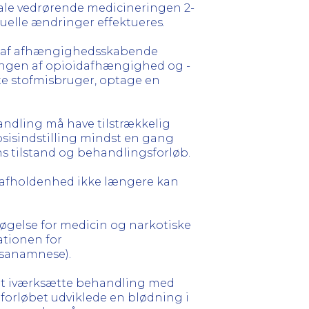
ale vedrørende medicineringen 2-
uelle ændringer effektueres.
ion af afhængighedsskabende
lingen af opioidafhængighed og -
e stofmisbruger, optage en
ndling må have tilstrækkelig
dosisindstilling mindst en gang
s tilstand og behandlingsforløb.
es afholdenhed ikke længere kan
søgelse for medicin og narkotiske
ationen for
gsanamnese).
r at iværksætte behandling med
 forløbet udviklede en blødning i