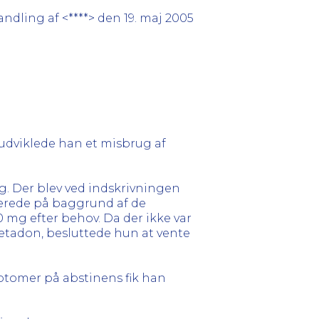
ndling af <****> den 19. maj 2005
 udviklede han et misbrug af
 Der blev ved indskrivningen
erede på baggrund af de
mg efter behov. Da der ikke var
tadon, besluttede hun at vente
mptomer på abstinens fik han