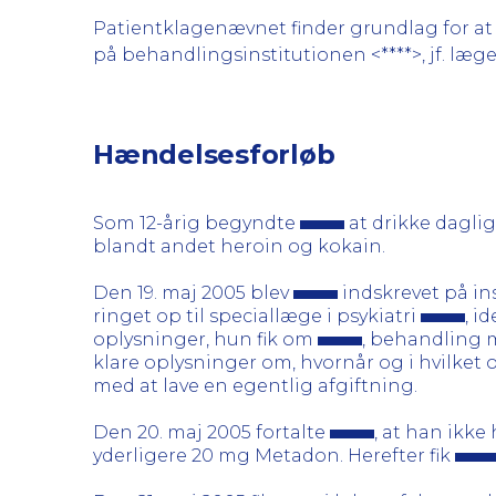
Patientklagenævnet finder grundlag for at k
på behandlingsinstitutionen <****>, jf. læge
Hændelsesforløb
Som 12-årig begyndte
at drikke daglig
blandt andet heroin og kokain.
Den 19. maj 2005 blev
indskrevet på in
ringet op til speciallæge i psykiatri
, i
oplysninger, hun fik om
, behandling 
klare oplysninger om, hvornår og i hvilke
med at lave en egentlig afgiftning.
Den 20. maj 2005 fortalte
, at han ikk
yderligere 20 mg Metadon. Herefter fik