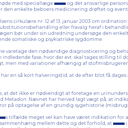
s møde med speciallæge
og det ansvarlige person
 den enkelte beboers medicinering drøftet og event
lsens cirkulære nr. 12 af 13. januar 2003 om ordinat
ubstitutionsbehandling eller fravalg heraf i behand
Lægen bør under sin udredning undersøge den enkelt
ende somatiske og psykiatriske sygdomme.
nne varetage den nødvendige diagnosticering og beha
ndledende fase, hvor der evt. skal tages stilling til 
gt, men med variationer afhængig af stofmisbrugeren
 har en så kort halveringstid, at de efter blot få dag
 at det ikke er nødvendigt at foretage en urinunder
ed Metadon. Nævnet har herved lagt vægt på, at indik
r på optagelse af en grundig sygehistorie (misbru
s tilfælde meget vel kan have været indikation fo
r sammenhæng mellem dette og det forhold, at
i