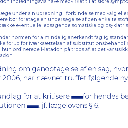
n indledningsvis have medvirket til at sløre sympt
 læge under sin udredning i forbindelse med valg eller
ere bør foretage en undersøgelse af den enkelte sto
fdække eventuelle ledsagende somatiske og psykiatr
der normen for almindelig anerkendt faglig standard
ikke forud for iværksættelsen af substitutionsbehan
t hun ordinerede Metadon på trods af, at det var usikke
tadon.
ning om genoptagelse af en sag, hvo
r 2006, har nævnet truffet følgende ny
dlag for at kritisere
for hendes b
tutionen
, jf. lægelovens § 6.