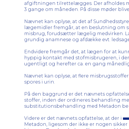
afgiftningen tilrettelægges. Der afholde
3 gange om måneden. På disse møder bliver
Nævnet kan oplyse, at det af Sundhedsstyre
lægemidler fremgår, at en beslutning om s
misbrug, forudsætter lægelig medvirken. 
grundig anamnese og afdække evt. ledsag
Endvidere fremgår det, at lægen for at ku
hyppig kontakt med stofmisbrugeren, i den i
ugentligt og herefter ca. en gang månedli
Nævnet kan oplyse, at flere misbrugsstoffer
spores i urin.
På den baggrund er det nævnets opfattelse,
stoffer, inden der ordineres behandling m
substitutionsbehandling med Metadon bero
Videre er det nævnets opfattelse, at der i
Metadon, ligesom der ikke er nogen sikke