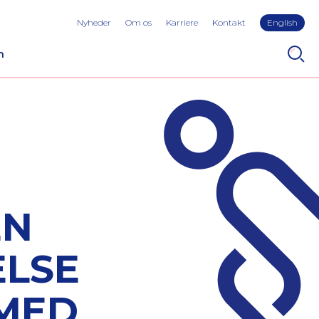
Nyheder
Om os
Karriere
Kontakt
English
n
EN
LSE
MED