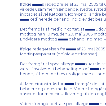
Ifølge
s redegørelse af 25. maj 2005 til
virkede usammenhængende, svedte, rystede o
indtaget såvel Ketogan, Rohypnol, andre b
ordinerede behandling blev det beslut
Det fremgår af medicinkortet, at
udove
modtog han 10 mg, den 20. maj 2005 modtog 
Endvidere modtog
behandling med Rivo
Ifølge redegørelsen fra
af 25. maj 200
Morfinpræparater (opioid-abstinenser).
Det fremgår af speciallæge
s udtalelse
været involveret i behandlingen af
un
hende, såfremt de blev urolige, men at hu
Af Medicininstruks for
fremgår det, at
beboere og deres medicin. Videre fremgår 
ansvaret for medicinudlevering til den dagl
Videre fremgår det, at speciallæge
har