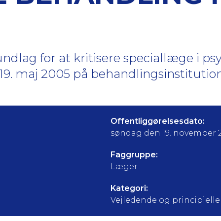
lag for at kritisere speciallæge i psy
19. maj 2005 på behandlingsinstituti
Offentliggørelsesdato:
søndag den 19. november 
Faggruppe:
Læger
Kategori:
Vejledende og principielle a