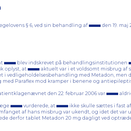
n
ægelovens § 6, ved sin behandling af
den 19. maj
at
blev indskrevet på behandlingsinstitutionen
k oplyst, at
aktuelt var i et voldsomt misbrug af
t i vedligeholdelsesbehandling med Metadon, men det
g med Paraflex mod kramper i benene og antiepileptisk 
Patientklagenævnet den 22. februar 2006 var
aldr
llæge
vurderede, at
ikke skulle sættes i fast 
mfanget af hans misbrug var ukendt, og idet det var u
de derfor tablet Metadon 20 mg dagligt ved optræd