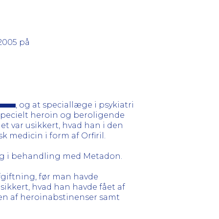
 2005 på
, og at speciallæge i psykiatri
 specielt heroin og beroligende
 var usikkert, hvad han i den
medicin i form af Orfiril.
ig i behandling med Metadon.
afgiftning, før man havde
sikkert, hvad han havde fået af
en af heroinabstinenser samt