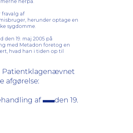
omerne herpå.
 fravalg af
fmisbruger, herunder optage en
iske sygdomme.
 den 19. maj 2005 på
dling med Metadon foretog en
rt, hvad han i tiden op til
r Patientklagenævnet
e afgørelse:
ehandling af
den 19.