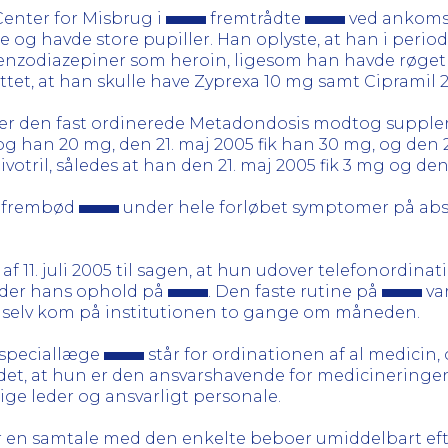
 Center for Misbrug i
fremtrådte
ved ankomst
g havde store pupiller. Han oplyste, at han i period
enzodiazepiner som heroin, ligesom han havde røget
tet, at han skulle have Zyprexa 10 mg samt Cipramil 
r den fast ordinerede Metadondosis modtog suppler
han 20 mg, den 21. maj 2005 fik han 30 mg, og den 2
tril, således at han den 21. maj 2005 fik 3 mg og den 
5 frembød
under hele forløbet symptomer på abs
 af 11. juli 2005 til sagen, at hun udover telefonordinat
der hans ophold på
. Den faste rutine på
var
n selv kom på institutionen to gange om måneden.
 speciallæge
står for ordinationen af al medicin, 
det, at hun er den ansvarshavende for medicineringe
ige leder og ansvarligt personale.
 en samtale med den enkelte beboer umiddelbart eft