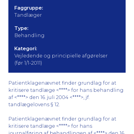
Faggruppe:
Tandlæger
Type:
Behandling
Kategori:
Vejledende og principielle afgørelser
(før 1/1-2011)
Patientklagenævnet finder grundlag for at
kritisere tandlæge <****> for hans behandling
af <****> den 16. juli 2004 <****>, jf.
tandlægelovens § 12.
Patientklagenævnet finder grundlag for at
kritisere tandlæge <****> for hans
journalføring af behandlingen af <****> den 16.