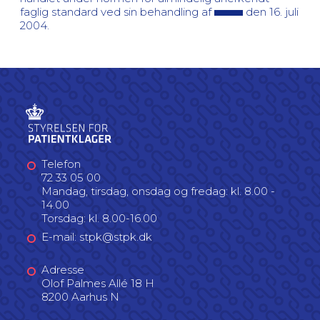
faglig standard ved sin behandling af
den 16. juli
2004.
Telefon
72 33 05 00
Mandag, tirsdag, onsdag og fredag: kl. 8.00 -
14.00
Torsdag: kl. 8.00-16.00
E-mail: stpk@stpk.dk
Adresse
Olof Palmes Allé 18 H
8200 Aarhus N