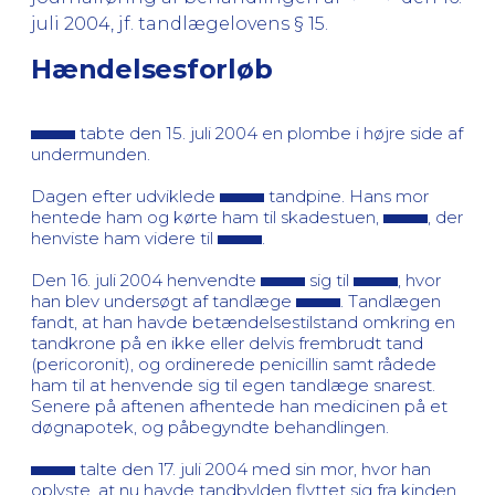
juli 2004, jf. tandlægelovens § 15.
Hændelsesforløb
tabte den 15. juli 2004 en plombe i højre side af
undermunden.
Dagen efter udviklede
tandpine. Hans mor
hentede ham og kørte ham til skadestuen,
, der
henviste ham videre til
.
Den 16. juli 2004 henvendte
sig til
, hvor
han blev undersøgt af tandlæge
. Tandlægen
fandt, at han havde betændelsestilstand omkring en
tandkrone på en ikke eller delvis frembrudt tand
(pericoronit), og ordinerede penicillin samt rådede
ham til at henvende sig til egen tandlæge snarest.
Senere på aftenen afhentede han medicinen på et
døgnapotek, og påbegyndte behandlingen.
talte den 17. juli 2004 med sin mor, hvor han
oplyste, at nu havde tandbylden flyttet sig fra kinden