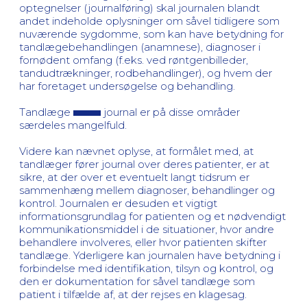
optegnelser (journalføring) skal journalen blandt
andet indeholde oplysninger om såvel tidligere som
nuværende sygdomme, som kan have betydning for
tandlægebehandlingen (anamnese), diagnoser i
fornødent omfang (f.eks. ved røntgenbilleder,
tandudtrækninger, rodbehandlinger), og hvem der
har foretaget undersøgelse og behandling.
Tandlæge
journal er på disse områder
særdeles mangelfuld.
Videre kan nævnet oplyse, at formålet med, at
tandlæger fører journal over deres patienter, er at
sikre, at der over et eventuelt langt tidsrum er
sammenhæng mellem diagnoser, behandlinger og
kontrol. Journalen er desuden et vigtigt
informationsgrundlag for patienten og et nødvendigt
kommunikationsmiddel i de situationer, hvor andre
behandlere involveres, eller hvor patienten skifter
tandlæge. Yderligere kan journalen have betydning i
forbindelse med identifikation, tilsyn og kontrol, og
den er dokumentation for såvel tandlæge som
patient i tilfælde af, at der rejses en klagesag.