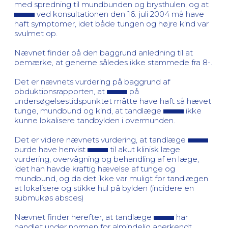
med spredning til mundbunden og brysthulen, og at
ved konsultationen den 16. juli 2004 må have
haft symptomer, idet både tungen og højre kind var
svulmet op.
Nævnet finder på den baggrund anledning til at
bemærke, at generne således ikke stammede fra 8-.
Det er nævnets vurdering på baggrund af
obduktionsrapporten, at
på
undersøgelsestidspunktet måtte have haft så hævet
tunge, mundbund og kind, at tandlæge
ikke
kunne lokalisere tandbylden i overmunden.
Det er videre nævnets vurdering, at tandlæge
burde have henvist
til akut klinisk læge
vurdering, overvågning og behandling af en læge,
idet han havde kraftig hævelse af tunge og
mundbund, og da det ikke var muligt for tandlægen
at lokalisere og stikke hul på bylden (incidere en
submukøs absces)
Nævnet finder herefter, at tandlæge
har
handlet under normen for almindelig anerkendt