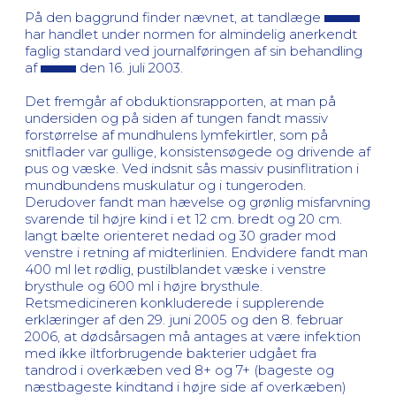
På den baggrund finder nævnet, at tandlæge
har handlet under normen for almindelig anerkendt
faglig standard ved journalføringen af sin behandling
af
den 16. juli 2003.
Det fremgår af obduktionsrapporten, at man på
undersiden og på siden af tungen fandt massiv
forstørrelse af mundhulens lymfekirtler, som på
snitflader var gullige, konsistensøgede og drivende af
pus og væske. Ved indsnit sås massiv pusinflitration i
mundbundens muskulatur og i tungeroden.
Derudover fandt man hævelse og grønlig misfarvning
svarende til højre kind i et 12 cm. bredt og 20 cm.
langt bælte orienteret nedad og 30 grader mod
venstre i retning af midterlinien. Endvidere fandt man
400 ml let rødlig, pustilblandet væske i venstre
brysthule og 600 ml i højre brysthule.
Retsmedicineren konkluderede i supplerende
erklæringer af den 29. juni 2005 og den 8. februar
2006, at dødsårsagen må antages at være infektion
med ikke iltforbrugende bakterier udgået fra
tandrod i overkæben ved 8+ og 7+ (bageste og
næstbageste kindtand i højre side af overkæben)