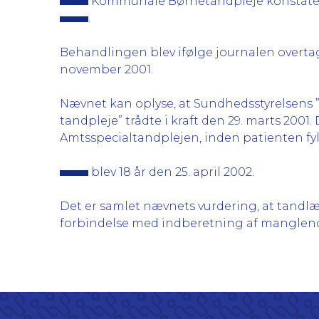
Kommunale Børnetandpleje konstatere
.
Behandlingen blev ifølge journalen overt
november 2001.
Nævnet kan oplyse, at Sundhedsstyrelsens
tandpleje” trådte i kraft den 29. marts 200
Amtsspecialtandplejen, inden patienten fyld
blev 18 år den 25. april 2002.
Det er samlet nævnets vurdering, at tand
forbindelse med indberetning af mangle