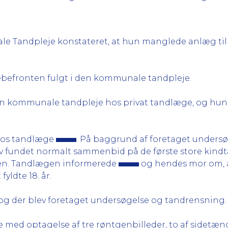
Tandpleje konstateret, at hun manglede anlæg til 1 – 
kæbefronten fulgt i den kommunale tandpleje.
den kommunale tandpleje hos privat tandlæge, og hun 
hos tandlæge
. På baggrund af foretaget undersøg
r blev fundet normalt sammenbid på de første store kin
æben. Tandlægen informerede
og hendes mor om, a
yldte 18. år.
, og der blev foretaget undersøgelse og tandrensning.
 med optagelse af tre røntgenbilleder, to af sidetænd