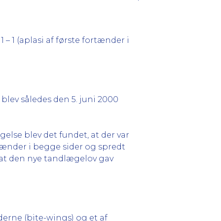
1 (aplasi af første fortænder i
blev således den 5. juni 2000
else blev det fundet, at der var
dtænder i begge sider og spredt
t den nye tandlægelov gav
erne (bite-wings) og et af