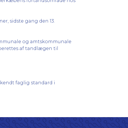
underkæbens fortandsområde hos
ner, sidste gang den 13.
n kommunale og amtskommunale
berettes af tandlægen til
endt faglig standard i