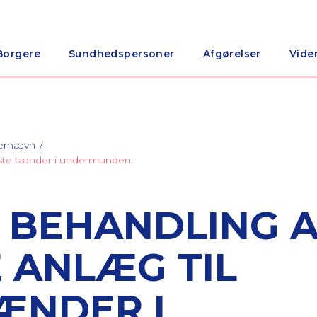
Borgere
Sundhedspersoner
Afgørelser
Vide
nærnævn
este tænder i undermunden.
 BEHANDLING 
 ANLÆG TIL
ÆNDER I