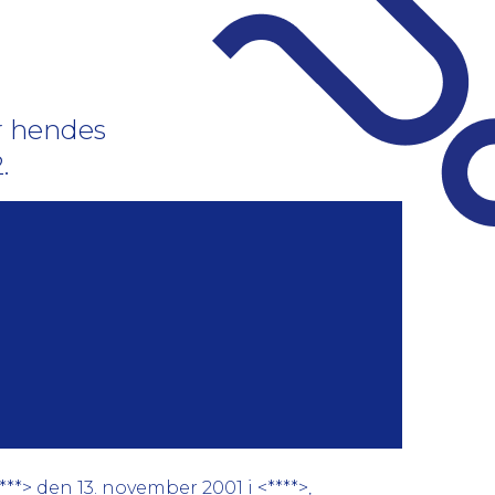
r hendes
.
*> den 13. november 2001 i <****>,