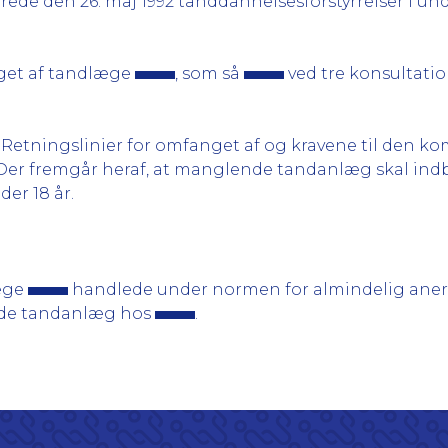
de den 26. maj 1992 tanddannelsesforstyrrelser i 
aget af tandlæge
, som så
ved tre konsultatio
 ”Retningslinier for omfanget af og kravene til de
1. Der fremgår heraf, at manglende tandanlæg skal ind
er 18 år.
læge
handlede under normen for almindelig anerk
nde tandanlæg hos
.