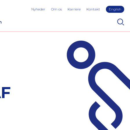
Nyheder
Om os
Karriere
Kontakt
English
n
AF