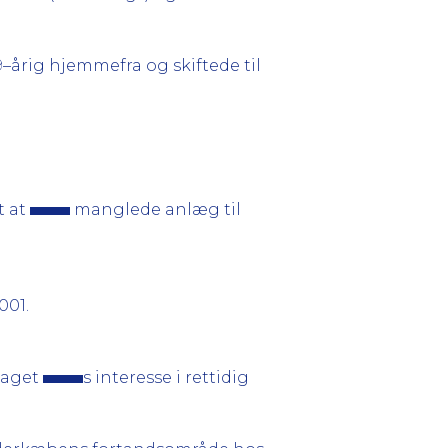
9–årig hjemmefra og skiftede til
t at
manglede anlæg til
001.
taget
s interesse i rettidig