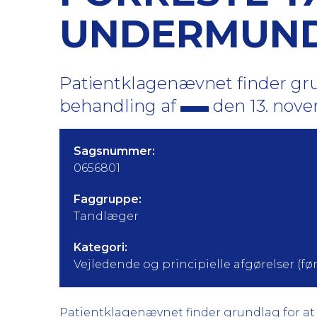
UNDERMUND
Patientklagenævnet finder gru
behandling af
den 13. nove
Sagsnummer:
0656801
Faggruppe:
Tandlæger
Kategori:
Vejledende og principielle afgørelser (før 
Patientklagenævnet finder grundlag for at k