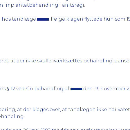
om implantatbehandling i amtsregi.
g hos tandlæge
. Ifølge klagen flyttede hun som 1
deret, at der ikke skulle iværksættes behandling, uanse
s § 12 ved sin behandling af
den 13. november 2
ring, at der klages over, at tandlægen ikke har vare
handling.