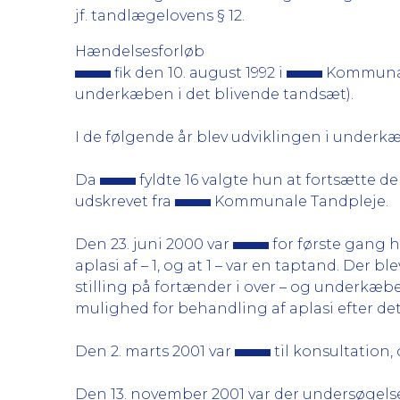
jf. tandlægelovens § 12.
Hændelsesforløb
fik den 10. august 1992 i
Kommunale 
underkæben i det blivende tandsæt).
I de følgende år blev udviklingen i under
Da
fyldte 16 valgte hun at fortsætte 
udskrevet fra
Kommunale Tandpleje.
Den 23. juni 2000 var
for første gang 
aplasi af – 1, og at 1 – var en taptand. De
stilling på fortænder i over – og underk
mulighed for behandling af aplasi efter det f
Den 2. marts 2001 var
til konsultation
Den 13. november 2001 var der undersøgelse