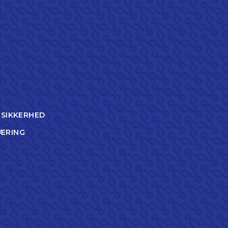
TSIKKERHED
ÆRING