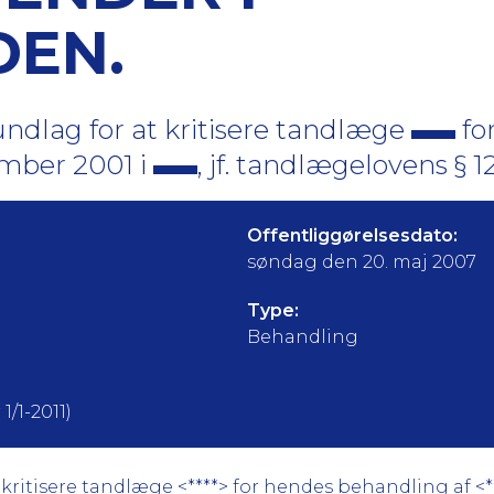
EN.
ndlag for at kritisere tandlæge
fo
mber 2001 i
, jf. tandlægelovens § 12
Offentliggørelsesdato:
søndag den 20. maj 2007
Type:
Behandling
1/1-2011)
ritisere tandlæge <****> for hendes behandling af <***