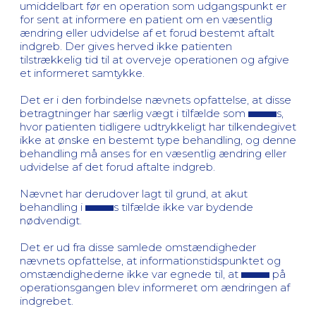
umiddelbart før en operation som udgangspunkt er
for sent at informere en patient om en væsentlig
ændring eller udvidelse af et forud bestemt aftalt
indgreb. Der gives herved ikke patienten
tilstrækkelig tid til at overveje operationen og afgive
et informeret samtykke.
Det er i den forbindelse nævnets opfattelse, at disse
betragtninger har særlig vægt i tilfælde som
s,
hvor patienten tidligere udtrykkeligt har tilkendegivet
ikke at ønske en bestemt type behandling, og denne
behandling må anses for en væsentlig ændring eller
udvidelse af det forud aftalte indgreb.
Nævnet har derudover lagt til grund, at akut
behandling i
s tilfælde ikke var bydende
nødvendigt.
Det er ud fra disse samlede omstændigheder
nævnets opfattelse, at informationstidspunktet og
omstændighederne ikke var egnede til, at
på
operationsgangen blev informeret om ændringen af
indgrebet.