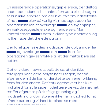
En assisterende operationssygeplejerske, der deltog
under operationen, har anført i en udtalelse til sagen,
at hun ikke erindrer, om der blev talt om indsættelse
af net.
blev på vanlig vis modtaget uden for
operationsstuen af overlæge
, en sygehjælper,
en narkosesygeplejerske og hende selv. Man
kontrollerede
s data, hvilken type operation, og
hvilken side det drejede sig om.
Der foreligger således modstridende oplysninger fra
og overlæge
, om
kort før
operationen gav samtykke til, at der måtte blive sat
net ind.
Det er videre nævnets opfattelse, at der ikke
foreligger yderligere oplysninger i sagen, der på
afgørende måde kan understøtte den ene forklaring
frem for den anden. Patientklagenævnet har ikke
mulighed for at få sagen yderligere belyst, da nævnet
træffer afgørelse på skriftligt grundlag og i
modsætning til domstolene ikke har mulighed for at
afhøre parter og vidner i forbindelse med