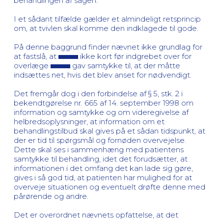
behandlingen af sagen.
I et sådant tilfælde gælder et almindeligt retsprincip
om, at tvivlen skal komme den indklagede til gode.
På denne baggrund finder nævnet ikke grundlag for
at fastslå, at
ikke kort før indgrebet over for
overlæge
gav samtykke til, at der måtte
indsættes net, hvis det blev anset for nødvendigt.
Det fremgår dog i den forbindelse af § 5, stk. 2 i
bekendtgørelse nr. 665 af 14. september 1998 om
information og samtykke og om videregivelse af
helbredsoplysninger, at information om et
behandlingstilbud skal gives på et sådan tidspunkt, at
der er tid til spørgsmål og fornøden overvejelse.
Dette skal ses i sammenhæng med patientens
samtykke til behandling, idet det forudsætter, at
informationen i det omfang det kan lade sig gøre,
gives i så god tid, at patienten har mulighed for at
overveje situationen og eventuelt drøfte denne med
pårørende og andre.
Det er overordnet nævnets opfattelse, at det