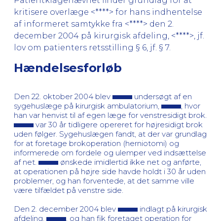
Patientklagenævnet finder grundlag for at
kritisere overlæge <****> for hans indhentelse
af informeret samtykke fra <****> den 2.
december 2004 på kirurgisk afdeling, <****>, jf.
lov om patienters retsstilling § 6, jf. § 7.
Hændelsesforløb
Den 22. oktober 2004 blev
undersøgt af en
sygehuslæge på kirurgisk ambulatorium,
, hvor
han var henvist til af egen læge for venstresidigt brok.
var 30 år tidligere opereret for højresidigt brok
uden følger. Sygehuslægen fandt, at der var grundlag
for at foretage brokoperation (herniotomi) og
informerede om fordele og ulemper ved indsættelse
af net.
ønskede imidlertid ikke net og anførte,
at operationen på højre side havde holdt i 30 år uden
problemer, og han forventede, at det samme ville
være tilfældet på venstre side.
Den 2. december 2004 blev
indlagt på kirurgisk
afdeling,
, og han fik foretaget operation for