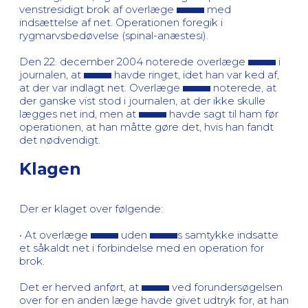
venstresidigt brok af overlæge
med
indsættelse af net. Operationen foregik i
rygmarvsbedøvelse (spinal-anæstesi).
Den 22. december 2004 noterede overlæge
i
journalen, at
havde ringet, idet han var ked af,
at der var indlagt net. Overlæge
noterede, at
der ganske vist stod i journalen, at der ikke skulle
lægges net ind, men at
havde sagt til ham før
operationen, at han måtte gøre det, hvis han fandt
det nødvendigt.
Klagen
Der er klaget over følgende:
• At overlæge
uden
s samtykke indsatte
et såkaldt net i forbindelse med en operation for
brok.
Det er herved anført, at
ved forundersøgelsen
over for en anden læge havde givet udtryk for, at han