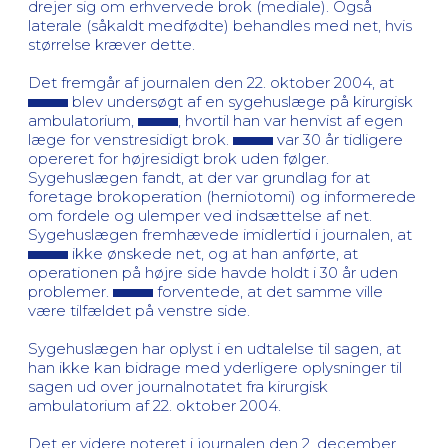
drejer sig om erhvervede brok (mediale). Også
laterale (såkaldt medfødte) behandles med net, hvis
størrelse kræver dette.
Det fremgår af journalen den 22. oktober 2004, at
blev undersøgt af en sygehuslæge på kirurgisk
ambulatorium,
, hvortil han var henvist af egen
læge for venstresidigt brok.
var 30 år tidligere
opereret for højresidigt brok uden følger.
Sygehuslægen fandt, at der var grundlag for at
foretage brokoperation (herniotomi) og informerede
om fordele og ulemper ved indsættelse af net.
Sygehuslægen fremhævede imidlertid i journalen, at
ikke ønskede net, og at han anførte, at
operationen på højre side havde holdt i 30 år uden
problemer.
forventede, at det samme ville
være tilfældet på venstre side.
Sygehuslægen har oplyst i en udtalelse til sagen, at
han ikke kan bidrage med yderligere oplysninger til
sagen ud over journalnotatet fra kirurgisk
ambulatorium af 22. oktober 2004.
Det er videre noteret i journalen den 2. december