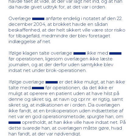
havde fået at vide, at der var lagt net ind, og at han
da havde givet udtryk for, at det var i orden.
Overlæge
anførte endelig i notatet af den 22.
december 2004, at brokket havde en sådan
beskaffenhed, at der helt sikkert ville være stor risiko
for tilbagefald, medmindre der blev foretaget
indlæggelse af net.
Ifølge klagen talte overlæge
ikke med
før operationen, ligesom overlægen ikke læste
journalen, og at der derfor uden samtykke blev
indsat net under brok-operationen.
Ifølge overlæge
er det ikke muligt, at han ikke
talte med
før operationen, da det ikke er
muligt at operere en patient uden at have hilst på
denne og sikret sig, at navn og cpr.nr. er rigtig, samt
sikret sig, at indikationen er i orden. Da overlægen
ikke fandt, at en brokoperation uden indsættelse af
net var en god operationsmetode, spurgte han, om
opretholdt, at han ikke ville have indsat net. På
dette svarede han, at overlægen måtte gøre, hvad
han fandt, at der var nødvendigt.