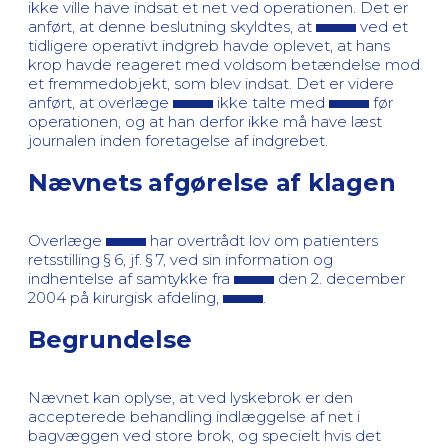
ikke ville have indsat et net ved operationen. Det er
anført, at denne beslutning skyldtes, at
ved et
tidligere operativt indgreb havde oplevet, at hans
krop havde reageret med voldsom betændelse mod
et fremmedobjekt, som blev indsat. Det er videre
anført, at overlæge
ikke talte med
før
operationen, og at han derfor ikke må have læst
journalen inden foretagelse af indgrebet.
Nævnets afgørelse af klagen
Overlæge
har overtrådt lov om patienters
retsstilling § 6, jf. § 7, ved sin information og
indhentelse af samtykke fra
den 2. december
2004 på kirurgisk afdeling,
.
Begrundelse
Nævnet kan oplyse, at ved lyskebrok er den
accepterede behandling indlæggelse af net i
bagvæggen ved store brok, og specielt hvis det