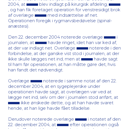
2004, at
blev indlagt på kirurgisk afdeling,
, og han fik foretaget operation for venstresidigt brok
af overlæge
med indsættelse af net.
Operationen foregik i rygmarvsbedøvelse (spinal-
anæstesi).
Den 22. december 2004 noterede overlæge
i
journalen, at
havde ringet, idet han var ked af,
at der var indlagt net. Overlæge
noterede i den
forbindelse, at der ganske vist stod i journalen, at der
ikke skulle lægges net ind, men at
havde sagt
til ham før operationen, at han måtte gøre det, hvis
han fandt det nødvendigt.
Overlæge
noterede i samme notat af den 22.
december 2004, at en sygeplejerske under
operationen havde sagt, at overlægen var ved at
lægge net ind, selv om der i journalen stod anført, at
ikke ønskede dette, og at han havde svaret
hende, at han lige havde fået tilladelse.
Derudover noterede overlæge
i notatet af den
22. december 2004, at
efter operationen også