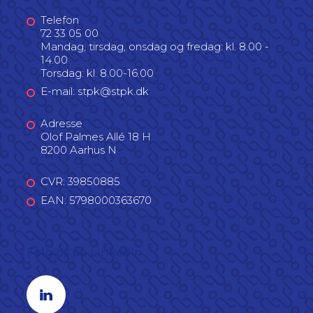
Telefon
72 33 05 00
Mandag, tirsdag, onsdag og fredag: kl. 8.00 -
14.00
Torsdag: kl. 8.00-16.00
E-mail: stpk@stpk.dk
Adresse
Olof Palmes Allé 18 H
8200 Aarhus N
CVR: 39850885
EAN: 5798000363670
Følg os på LinkedIn
Linkedin profil