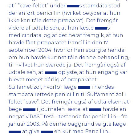
at i ”cave-feltet” under
s stamdata stod
der anført penicillin (hvilket betyder at hun
ikke kan tåle dette præparat). Det fremgår
videre af udtalelsen, at han læste
s
medicindata, og at det heraf fremgik, at hun
havde fået præparatet Pancillin den 17.
september 2004, hvorfor han spurgte hende
om hun havde kunnet tåle denne behandling,
til hvilket hun svarede ja. Det fremgår også af
udtalelsen, at
oplyste, at hun engang var
blevet meget dårlig af præparatet
Sulfametizol, hvorfor læge
i hendes
stamdata rettede penicillin til Sulfamentizol i
feltet ”cave”. Det fremgår også af udtalelsen, at
læge
i journalen læste, at
havde en
negativ RAST test – testende for penicillin – fra
januar 2003. På denne baggrund valgte læge
at give
en kur med Pancillin.