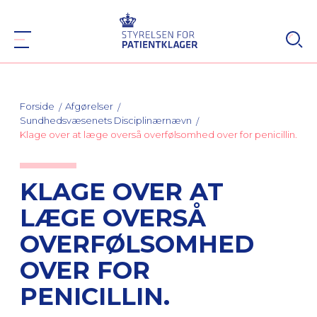
Forside
Afgørelser
Sundhedsvæsenets Disciplinærnævn
Klage over at læge overså overfølsomhed over for penicillin.
KLAGE OVER AT
LÆGE OVERSÅ
OVERFØLSOMHED
OVER FOR
PENICILLIN.