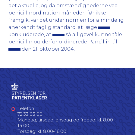
det aktuelle, og da omstændighederne ved
penicillinordination måneden før ikke
fremgik, var det under normen for almindelig
anerkendt faglig standard, at læge
konkluderede, at
så alligevel kunne tåle
penicillin og derfor ordinerede Pancillin til
den 21. oktober 2004.
Telefon
72 33 05 00
Mandag, tirsdag, onsdag og fredag: kl. 8.00 -
14.00
Torsdag: kl. 8.00-16.00