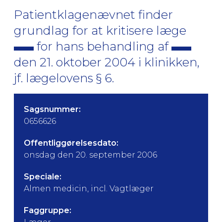
Patientklagenævnet finder
grundlag for at kritisere læge
for hans behandling af
den 21. oktober 2004 i klinikken,
jf. lægelovens § 6.
Sagsnummer:
0656626
Offentliggørelsesdato:
onsdag den 20. september 2006
Speciale:
Almen medicin, incl. Vagtlæger
Faggruppe: