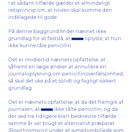
I et sådant tilfælde gælder et almindeligt
retsprincip om, at tvivlen skal komme den
indklagede til gode.
På denne baggrund finder nævnet ikke
grundlag for at fastslå, at
oplyste, at hun
ikke kunne tåle penicillin.
Det er imidlertid nævnets opfattelse, at
såfremt en læge ønsker at annullere en
journaloplysning om penicillinoverfølsomhed,
så skal det ske på et solidt og fagligt sikkert
grundlag.
Det er nævnets opfattelse, at da det fremgik af
journalen, at
ikke tålte penicillin, og da
der ved tre tidligere klart beskrevne tilfælde
samme år var brugt et alternativt præparat
(Roxithromycin) under et symptombillede som