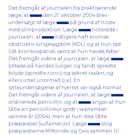
Det fremgår af journalen fra praktiserende
læge, at
den 21. oktober 2004 blev
undersøgt af læge
på grund af hoste
med slimproduktion. Læge
noterede i
journalen, at
tidligere haft kronisk
obstruktiv lungesygdom (KOL) og at hun lød
lidt bronkospatisk, samt at hun havde feber.
Det fremgår videre af journalen, at læge
lyttede på hendes lunger og fandt spredte
bilyde (spredte ronci) og sekret-raslen, og
ellers intet unormalt (i.a.). En
lytteundersøgelse af hjertet var også normal.
Det fremgår videre af journalen, at læge
ordinerede penicillin, og at
angav at hun
tålte en penicillinkur godt i september
samme år (2004), men at hun ikke tålte
præparatet Sulfametizol. Læge
slog
præparaterne Miflonide og Oxis sammen til