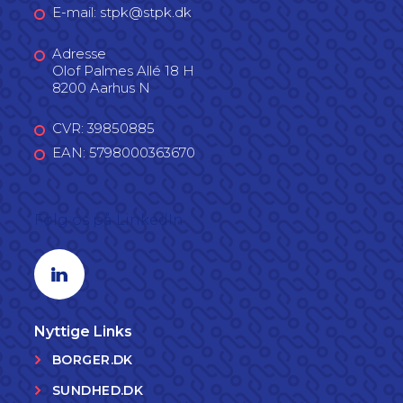
E-mail: stpk@stpk.dk
Adresse
Olof Palmes Allé 18 H
8200 Aarhus N
CVR: 39850885
EAN: 5798000363670
Følg os på LinkedIn
Linkedin profil
Nyttige Links
BORGER.DK
SUNDHED.DK