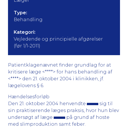
Læger
Type:
Behandling
Kategori:
Vejledende og principielle afgørelser
(før 1/1-2011)
Patientklagenævnet finder grundlag for at
kritisere læge <****> for hans behandling af
<****> den 21. oktober 2004 i klinikken, jf.
lægelovens § 6.
Hændelsesforløb
Den 21. oktober 2004 henvendte
sig til
sin praktiserende læges praksis, hvor hun blev
undersøgt af læge
på grund af hoste
med slimproduktion samt feber.