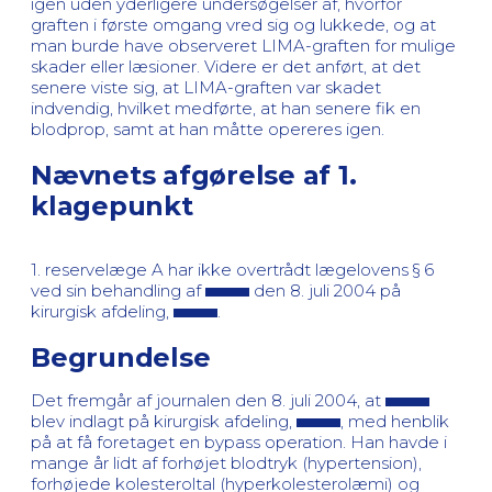
igen uden yderligere undersøgelser af, hvorfor
graften i første omgang vred sig og lukkede, og at
man burde have observeret LIMA-graften for mulige
skader eller læsioner. Videre er det anført, at det
senere viste sig, at LIMA-graften var skadet
indvendig, hvilket medførte, at han senere fik en
blodprop, samt at han måtte opereres igen.
Nævnets afgørelse af 1.
klagepunkt
1. reservelæge A har ikke overtrådt lægelovens § 6
ved sin behandling af
den 8. juli 2004 på
kirurgisk afdeling,
.
Begrundelse
Det fremgår af journalen den 8. juli 2004, at
blev indlagt på kirurgisk afdeling,
, med henblik
på at få foretaget en bypass operation. Han havde i
mange år lidt af forhøjet blodtryk (hypertension),
forhøjede kolesteroltal (hyperkolesterolæmi) og