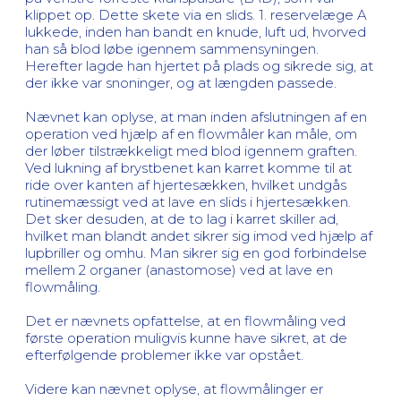
klippet op. Dette skete via en slids. 1. reservelæge A
lukkede, inden han bandt en knude, luft ud, hvorved
han så blod løbe igennem sammensyningen.
Herefter lagde han hjertet på plads og sikrede sig, at
der ikke var snoninger, og at længden passede.
Nævnet kan oplyse, at man inden afslutningen af en
operation ved hjælp af en flowmåler kan måle, om
der løber tilstrækkeligt med blod igennem graften.
Ved lukning af brystbenet kan karret komme til at
ride over kanten af hjertesækken, hvilket undgås
rutinemæssigt ved at lave en slids i hjertesækken.
Det sker desuden, at de to lag i karret skiller ad,
hvilket man blandt andet sikrer sig imod ved hjælp af
lupbriller og omhu. Man sikrer sig en god forbindelse
mellem 2 organer (anastomose) ved at lave en
flowmåling.
Det er nævnets opfattelse, at en flowmåling ved
første operation muligvis kunne have sikret, at de
efterfølgende problemer ikke var opstået.
Videre kan nævnet oplyse, at flowmålinger er