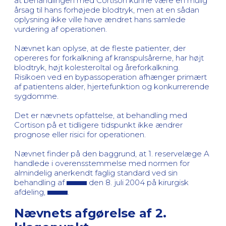
at behandlingen med Cortison kunne være en mulig
årsag til hans forhøjede blodtryk, men at en sådan
oplysning ikke ville have ændret hans samlede
vurdering af operationen.
Nævnet kan oplyse, at de fleste patienter, der
opereres for forkalkning af kranspulsårerne, har højt
blodtryk, højt kolesteroltal og åreforkalkning.
Risikoen ved en bypassoperation afhænger primært
af patientens alder, hjertefunktion og konkurrerende
sygdomme.
Det er nævnets opfattelse, at behandling med
Cortison på et tidligere tidspunkt ikke ændrer
prognose eller risici for operationen.
Nævnet finder på den baggrund, at 1. reservelæge A
handlede i overensstemmelse med normen for
almindelig anerkendt faglig standard ved sin
behandling af
den 8. juli 2004 på kirurgisk
afdeling,
.
Nævnets afgørelse af 2.