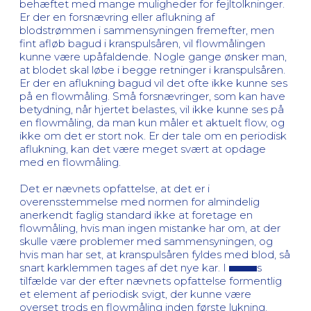
behæftet med mange muligheder for fejltolkninger.
Er der en forsnævring eller aflukning af
blodstrømmen i sammensyningen fremefter, men
fint afløb bagud i kranspulsåren, vil flowmålingen
kunne være upåfaldende. Nogle gange ønsker man,
at blodet skal løbe i begge retninger i kranspulsåren.
Er der en aflukning bagud vil det ofte ikke kunne ses
på en flowmåling. Små forsnævringer, som kan have
betydning, når hjertet belastes, vil ikke kunne ses på
en flowmåling, da man kun måler et aktuelt flow, og
ikke om det er stort nok. Er der tale om en periodisk
aflukning, kan det være meget svært at opdage
med en flowmåling.
Det er nævnets opfattelse, at det er i
overensstemmelse med normen for almindelig
anerkendt faglig standard ikke at foretage en
flowmåling, hvis man ingen mistanke har om, at der
skulle være problemer med sammensyningen, og
hvis man har set, at kranspulsåren fyldes med blod, så
snart karklemmen tages af det nye kar. I
s
tilfælde var der efter nævnets opfattelse formentlig
et element af periodisk svigt, der kunne være
overset trods en flowmåling inden første lukning.