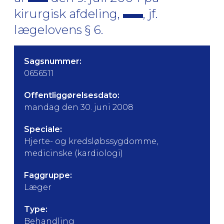
kirurgisk afdeling,
, jf.
lægelovens § 6.
Sagsnummer:
0656511
Offentliggørelsesdato:
mandag den 30. juni 2008
Speciale:
Hjerte- og kredsløbssygdomme,
medicinske (kardiologi)
Faggruppe:
Læger
Type:
Behandling