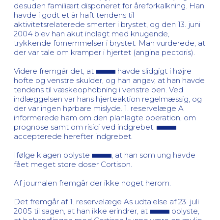
desuden familiært disponeret for åreforkalkning. Han
havde i godt et år haft tendens til
aktivitetsrelaterede smerter i brystet, og den 13. juni
2004 blev han akut indlagt med knugende,
trykkende fornemmelser i brystet. Man vurderede, at
der var tale om kramper i hjertet (angina pectoris).
Videre fremgår det, at
havde slidgigt i højre
hofte og venstre skulder, og han angav, at han havde
tendens til væskeophobning i venstre ben. Ved
indlæggelsen var hans hjerteaktion regelmæssig, og
der var ingen hørbare mislyde. 1. reservelæge A
informerede ham om den planlagte operation, om
prognose samt om risici ved indgrebet.
accepterede herefter indgrebet.
Ifølge klagen oplyste
, at han som ung havde
fået meget store doser Cortison.
Af journalen fremgår der ikke noget herom.
Det fremgår af 1. reservelæge As udtalelse af 23. juli
2005 til sagen, at han ikke erindrer, at
oplyste,