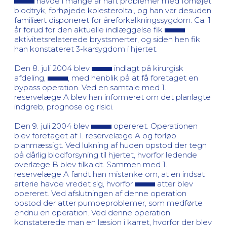
havde i mange år haft problemer med forhøjet
blodtryk, forhøjede kolesteroltal, og han var desuden
familiært disponeret for åreforkalkningssygdom. Ca. 1
år forud for den aktuelle indlæggelse fik
aktivitetsrelaterede brystsmerter, og siden hen fik
han konstateret 3-karsygdom i hjertet.
Den 8. juli 2004 blev
indlagt på kirurgisk
afdeling,
, med henblik på at få foretaget en
bypass operation. Ved en samtale med 1.
reservelæge A blev han informeret om det planlagte
indgreb, prognose og risici.
Den 9. juli 2004 blev
opereret. Operationen
blev foretaget af 1. reservelæge A og forløb
planmæssigt. Ved lukning af huden opstod der tegn
på dårlig blodforsyning til hjertet, hvorfor ledende
overlæge B blev tilkaldt. Sammen med 1.
reservelæge A fandt han mistanke om, at en indsat
arterie havde vredet sig, hvorfor
atter blev
opereret. Ved afslutningen af denne operation
opstod der atter pumpeproblemer, som medførte
endnu en operation. Ved denne operation
konstaterede man en læsion i karret, hvorfor der blev