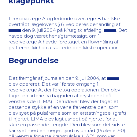
klagepunkt
1. reservelæge A og ledende overlæge B har ikke
overtrådt lægelovens § 6, ved deres behandling af
den 9. juli 2004 på kirurgisk afdeling,
. Det
havde dog været hensigtsmæssigt, om 1.
reservelæge A havde foretaget en flowmåling af
grafterne, før han afsluttede den første operation.
Begrundelse
Det fremgår af journalen den 9. juli 2004, at
blev opereret. Det var i første omgang 1.
reservelæge A, der foretog operationen. Der blev
taget en arterie fra bagsiden af brystbenet på
venstre side (LIMA). Derudover blev der taget et
passende stykke af en vene fra venstre ben, som
blev syet på pulsårerne som en erstatningsdel (graft)
til hjertet. LIMA blev lagt usnoet på hjertet for at
sikre en passende længde. Den blev som det sidste
kar syet med en meget tynd nylontråd (Prolene 7-0)
på venstre forreste kranspulsåre (LAD), som var