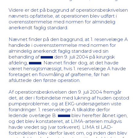
Videre er det på baggrund af operationsbeskrivelsen
nævnets opfattelse, at operationen blev udført i
overensstemmelse med normen for almindelig
anerkendt faglig standard.
Nævnet finder på den baggrund, at 1. reservelæge A
handlede i overensstemmelse med normen for
almindelig anerkendt faglig standard ved sin
behandling af
den 9. juli 2004 på kirurgisk
afdeling,
. Nævnet finder dog, at det havde
været hensigtsmæssigt, hvis 1. reservelæge A havde
foretaget en flowmåling af grafterne, før han
afsluttede den første operation.
Af operationsbeskrivelsen den 9. juli 2004 fremgår
det, at der i forbindelse med lukning af huden opstod
pumpeproblemer, og at EKG-undersøgelsen viste
forandringer. 1. reservelæge A tilkaldte derfor
ledende overlæge B.
blev herefter åbnet igen,
og det blev konstateret, at LIMA-arterien muligvis
havde vredet sig (var torkveret). LIMA til LAD-
forbindelsen blev derfor lavet om, og inden den blev