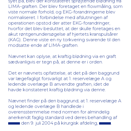
syet på, blev der konstateret sprøjtende blødning fra
LIMA-graften. Der blev foretaget en flowmåling, som
viste normale forhold, og EKG-forandringerne blev
normaliseret. I forbindelse med afslutningen af
operationen opstod der atter EKG-forandringer,
hvorfor det blev besluttet, at der skulle foretages en
akut røntgenundersøgelse af hjertets kranspulsårer
(KAG). Denne viste en ny torkvering svarende til den
modsatte ende af LIMA-graften.
Nævnet kan oplyse, at kraftig blødning via en graft
sædvanligvis er tegn på, at denne er i orden.
Det er nævnets opfattelse, at det på den baggrund
var lægefagligt forsvarligt at 1. reservelæge A og
ledende overlæge B anvendte graften, idet de
havde konstateret kraftig blødning via denne.
Nævnet finder på den baggrund, at 1. reservelæge A
og ledende overlæge B handlede i
overensstemmelse med normen for almindelig
anerkendt faglig standard ved deres behandling af
den 9. juli 2004 på kirurgisk afdeling,
.