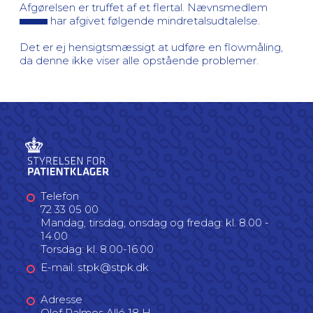
Afgørelsen er truffet af et flertal. Nævnsmedlem
har afgivet følgende mindretalsudtalelse.
Det er ej hensigtsmæssigt at udføre en flowmåling,
da denne ikke viser alle opstående problemer.
Telefon
72 33 05 00
Mandag, tirsdag, onsdag og fredag: kl. 8.00 -
14.00
Torsdag: kl. 8.00-16.00
E-mail: stpk@stpk.dk
Adresse
Olof Palmes Allé 18 H