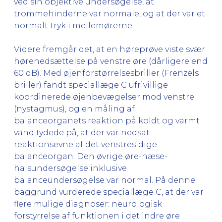
ved sin objektive undersøgelse, at
trommehinderne var normale, og at der var et
normalt tryk i mellemørerne.
Videre fremgår det, at en høreprøve viste svær
hørenedsættelse på venstre øre (dårligere end
60 dB). Med øjenforstørrelsesbriller (Frenzels
briller) fandt speciallæge C ufrivillige
koordinerede øjenbevægelser mod venstre
(nystagmus), og en måling af
balanceorganets reaktion på koldt og varmt
vand tydede på, at der var nedsat
reaktionsevne af det venstresidige
balanceorgan. Den øvrige øre-næse-
halsundersøgelse inklusive
balanceundersøgelse var normal. På denne
baggrund vurderede speciallæge C, at der var
flere mulige diagnoser: neurologisk
forstyrrelse af funktionen i det indre øre