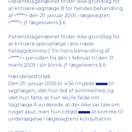
Patientklagenævnet finder ikke grundlag for
at kritisere vagtlæge B for hendes behandling
af <****> den 29. januar 2005 i lægevagten,
<****>, jf. lægelovens § 6.
Patientklagenævnet finder ikke grundlag for
at kritisere speciallæge i øre-næse-
halssygdomme C for hans behandling af
<****> i perioden fra den 1. februar til den 31.
marts 2005 i sin klinik, jf. lægelovens § 6.
Hændelsesforløb
Den 29. januar 2005 kl. 4.56 ringede
til
vagtlægen, idet hun led af svimmelhed, og
idet hun følte, at hun skulle falde om.
Vagtlæge A vurderede, at der ikke var tale om
noget akut, men hun tilbød
at komme til
undersøgelse i lægevagtens konsultation.