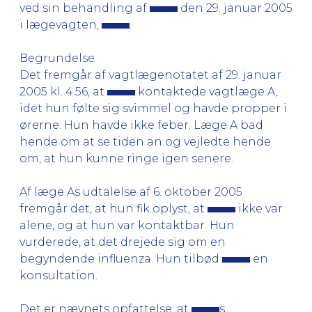
ved sin behandling af
den 29. januar 2005
i lægevagten,
.
Begrundelse
Det fremgår af vagtlægenotatet af 29. januar
2005 kl. 4.56, at
kontaktede vagtlæge A,
idet hun følte sig svimmel og havde propper i
ørerne. Hun havde ikke feber. Læge A bad
hende om at se tiden an og vejledte hende
om, at hun kunne ringe igen senere.
Af læge As udtalelse af 6. oktober 2005
fremgår det, at hun fik oplyst, at
ikke var
alene, og at hun var kontaktbar. Hun
vurderede, at det drejede sig om en
begyndende influenza. Hun tilbød
en
konsultation.
Det er nævnets opfattelse, at
s