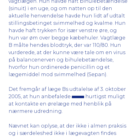
vagtlægen. Hun havde haft bihulebetændelse
(sinuit) i en uge, og om natten op til den
aktuelle henvendelse havde hun lidt af udtalt
stillingsbetinget svimmelhed og kvalme. Hun
havde haft trykken for især venstre øre, og
hun var øm over begge kæbehuler. Vagtlæge
B målte hendes blodtryk, der var 110/80. Hun
vurderede, at der kunne være tale om en virus
på balancenerven og bihulebetændelse,
hvorfor hun ordinerede penicillin og et
lægemiddel mod svimmelhed (Sepan).
Det fremgår af læge Bs udtalelse af 3. oktober
2005, at hun anbefalede
hurtigst muligt
at kontakte en ørelæge med henblik på
nærmere udredning.
Nævnet kan oplyse, at der ikke i almen praksis
og i særdeleshed ikke i lægevagten findes