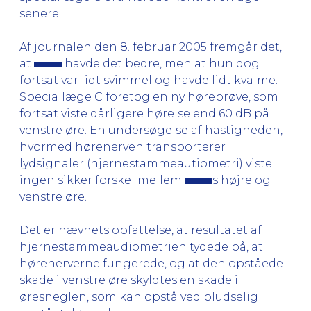
senere.
Af journalen den 8. februar 2005 fremgår det,
at
havde det bedre, men at hun dog
fortsat var lidt svimmel og havde lidt kvalme.
Speciallæge C foretog en ny høreprøve, som
fortsat viste dårligere hørelse end 60 dB på
venstre øre. En undersøgelse af hastigheden,
hvormed hørenerven transporterer
lydsignaler (hjernestammeautiometri) viste
ingen sikker forskel mellem
s højre og
venstre øre.
Det er nævnets opfattelse, at resultatet af
hjernestammeaudiometrien tydede på, at
hørenerverne fungerede, og at den opståede
skade i venstre øre skyldtes en skade i
øresneglen, som kan opstå ved pludselig