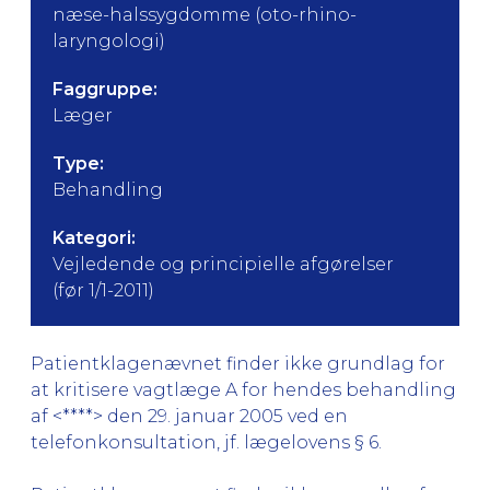
næse-halssygdomme (oto-rhino-
laryngologi)
Faggruppe:
Læger
Type:
Behandling
Kategori:
Vejledende og principielle afgørelser
(før 1/1-2011)
Patientklagenævnet finder ikke grundlag for
at kritisere vagtlæge A for hendes behandling
af <****> den 29. januar 2005 ved en
telefonkonsultation, jf. lægelovens § 6.