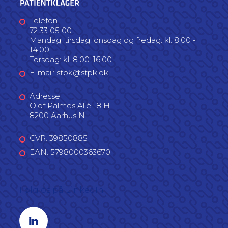
Telefon
72 33 05 00
Mandag, tirsdag, onsdag og fredag: kl. 8.00 -
14.00
Torsdag: kl. 8.00-16.00
E-mail: stpk@stpk.dk
Adresse
Olof Palmes Allé 18 H
8200 Aarhus N
CVR: 39850885
EAN: 5798000363670
Følg os på LinkedIn
Linkedin profil