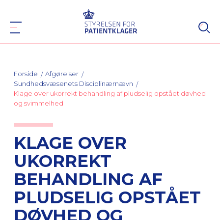
Forside
Afgørelser
Sundhedsvæsenets Disciplinærnævn
Klage over ukorrekt behandling af pludselig opstået døvhed
og svimmelhed
KLAGE OVER
UKORREKT
BEHANDLING AF
PLUDSELIG OPSTÅET
DØVHED OG