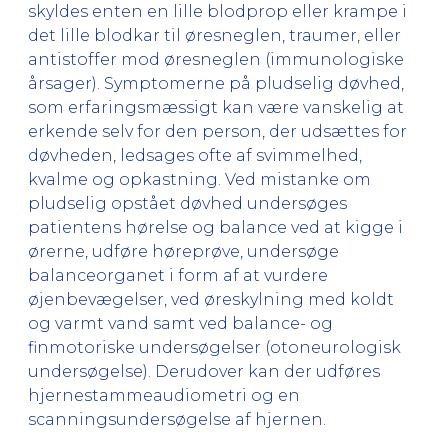
skyldes enten en lille blodprop eller krampe i
det lille blodkar til øresneglen, traumer, eller
antistoffer mod øresneglen (immunologiske
årsager). Symptomerne på pludselig døvhed,
som erfaringsmæssigt kan være vanskelig at
erkende selv for den person, der udsættes for
døvheden, ledsages ofte af svimmelhed,
kvalme og opkastning. Ved mistanke om
pludselig opstået døvhed undersøges
patientens hørelse og balance ved at kigge i
ørerne, udføre høreprøve, undersøge
balanceorganet i form af at vurdere
øjenbevægelser, ved øreskylning med koldt
og varmt vand samt ved balance- og
finmotoriske undersøgelser (otoneurologisk
undersøgelse). Derudover kan der udføres
hjernestammeaudiometri og en
scanningsundersøgelse af hjernen.