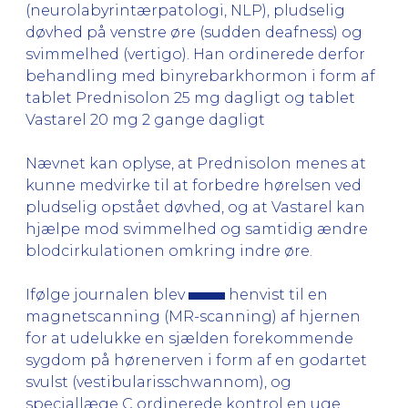
(neurolabyrintærpatologi, NLP), pludselig
døvhed på venstre øre (sudden deafness) og
svimmelhed (vertigo). Han ordinerede derfor
behandling med binyrebarkhormon i form af
tablet Prednisolon 25 mg dagligt og tablet
Vastarel 20 mg 2 gange dagligt
Nævnet kan oplyse, at Prednisolon menes at
kunne medvirke til at forbedre hørelsen ved
pludselig opstået døvhed, og at Vastarel kan
hjælpe mod svimmelhed og samtidig ændre
blodcirkulationen omkring indre øre.
Ifølge journalen blev
henvist til en
magnetscanning (MR-scanning) af hjernen
for at udelukke en sjælden forekommende
sygdom på hørenerven i form af en godartet
svulst (vestibularisschwannom), og
speciallæge C ordinerede kontrol en uge