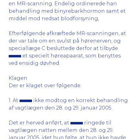
en MR-scanning. Endelig ordinerede han
behandling med binyrebarkhormon samt et
middel mod nedsat blodforsyning,
Efterfølgende afkræftede MR-scanningen, at
der var tale om en svulst på hørenerven, og
speciallæge C besluttede derfor at tilbyde
et specielt høreapaarat, som benyttes
ved ensidig døvhed.
Klagen
Der er klaget over følgende:
1. At
ikke modtog en korrekt behandling
af vagtlægen den 28. og 29. januar 2005.
Det er herved anført, at
ringede til
vagtlægen natten mellem den 28. og 29.
januar 2005, idet hun følte, at hun ikke havde