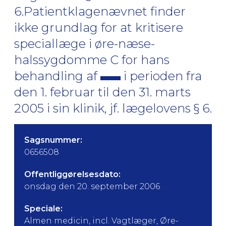
6.Patientklagenævnet finder
ikke grundlag for at kritisere
speciallæge i øre-næse-
halssygdomme C for hans
behandling af
i perioden fra
den 1. februar til den 31. marts
2005 i sin klinik, jf. lægelovens § 6.
Sagsnummer:
0656508
Offentliggørelsesdato:
onsdag den 20. september 2006
Speciale:
Almen medicin, incl. Vagtlæger, Øre-