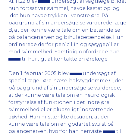
Kl. 11.22 blev
undersøgt af vagtlæge B, idet
hun fortsat var svimmel, havde kastet op, og
idet hun havde trykken i venstre øre. På
baggrund af sin undersøgelse vurderede læge
B, at der kunne være tale om en betændelse
på balancenerven og bihulebetændelse. Hun
ordinerede derfor penicillin og søsygepiller
mod svimmelhed. Samtidig opfordrede hun
til hurtigt at kontakte en ørelæge.
Den 1. februar 2005 blev
undersøgt af
speciallæge i øre-næse-halssygdomme C, der
på baggrund af sin undersøgelse vurderede,
at der kunne være tale om en neurologisk
forstyrrelse af funktionen i det indre øre,
svimmelhed eller pludseligt indsættende
døvhed. Han mistænkte desuden, at der
kunne være tale om en godartet svulst på
balancenerven, hvorfor han henviste
til