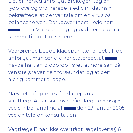
Det er herved anført, at ørelægen tog en
lydprøve og ordinerede medicin, idet han
bekræftede, at der var tale om en virus på
balancenerven. Derudover indstillede han
til en MR-scanning og bad hende om at
komme til kontrol senere.
Vedrørende begge klagepunkter er det tillige
anført, at man senere konstaterede, at
havde haft en blodprop i øret, at hørelsen på
venstre øre var helt forsvundet, og at den
aldrig kommer tilbage.
Nævnets afgørelse af 1. klagepunkt
Vagtlæge A har ikke overtrådt lægelovens § 6,
ved sin behandling af
den 29. januar 2005
ved en telefonkonsultation.
Vagtlæge B har ikke overtrådt lægelovens § 6,