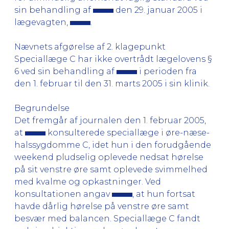
sin behandling af
den 29. januar 2005 i
lægevagten,
.
Nævnets afgørelse af 2. klagepunkt
Speciallæge C har ikke overtrådt lægelovens §
6 ved sin behandling af
i perioden fra
den 1. februar til den 31. marts 2005 i sin klinik.
Begrundelse
Det fremgår af journalen den 1. februar 2005,
at
konsulterede speciallæge i øre-næse-
halssygdomme C, idet hun i den forudgående
weekend pludselig oplevede nedsat hørelse
på sit venstre øre samt oplevede svimmelhed
med kvalme og opkastninger. Ved
konsultationen angav
, at hun fortsat
havde dårlig hørelse på venstre øre samt
besvær med balancen. Speciallæge C fandt