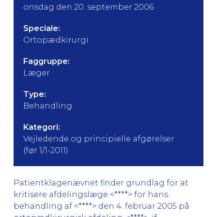
onsdag den 20. september 2006
Speciale:
Ortopædkirurgi
Faggruppe:
Læger
Type:
Behandling
Kategori:
Vejledende og principielle afgørelser
(før 1/1-2011)
Patientklagenævnet finder grundlag for at
kritisere afdelingslæge <****> for hans
behandling af <****> den 4. februar 2005 på