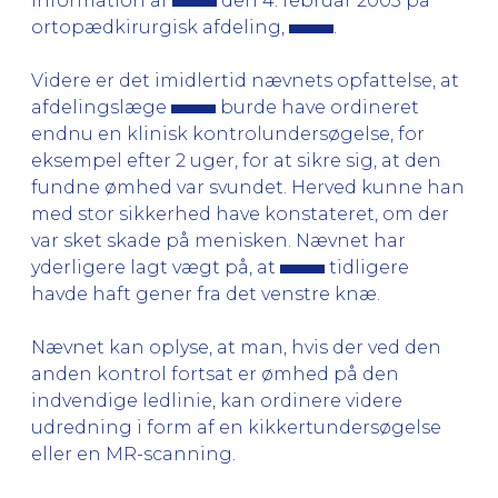
information af
den 4. februar 2005 på
ortopædkirurgisk afdeling,
.
Videre er det imidlertid nævnets opfattelse, at
afdelingslæge
burde have ordineret
endnu en klinisk kontrolundersøgelse, for
eksempel efter 2 uger, for at sikre sig, at den
fundne ømhed var svundet. Herved kunne han
med stor sikkerhed have konstateret, om der
var sket skade på menisken. Nævnet har
yderligere lagt vægt på, at
tidligere
havde haft gener fra det venstre knæ.
Nævnet kan oplyse, at man, hvis der ved den
anden kontrol fortsat er ømhed på den
indvendige ledlinie, kan ordinere videre
udredning i form af en kikkertundersøgelse
eller en MR-scanning.