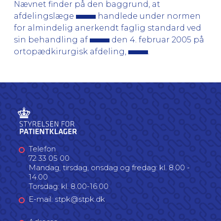
Nævnet finder på den baggrund, at
afdelingslæge
handlede under normen
for almindelig anerkendt faglig standard ved
sin behandling af
den 4. februar 2005 på
ortopædkirurgisk afdeling,
.
Telefon
72 33 05 00
Mandag, tirsdag, onsdag og fredag: kl. 8.00 -
14.00
Torsdag: kl. 8.00-16.00
E-mail: stpk@stpk.dk