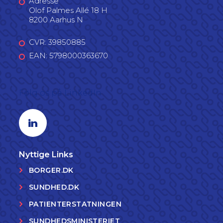
Adresse
Olof Palmes Allé 18 H
8200 Aarhus N
CVR: 39850885
EAN: 5798000363670
Følg os på LinkedIn
Linkedin profil
Nyttige Links
BORGER.DK
SUNDHED.DK
PATIENTERSTATNINGEN
SUNDHEDSMINISTERIET