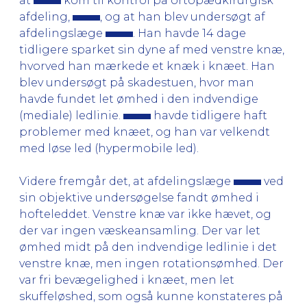
at
kom til kontrol på ortopædkirurgisk
afdeling,
, og at han blev undersøgt af
afdelingslæge
. Han havde 14 dage
tidligere sparket sin dyne af med venstre knæ,
hvorved han mærkede et knæk i knæet. Han
blev undersøgt på skadestuen, hvor man
havde fundet let ømhed i den indvendige
(mediale) ledlinie.
havde tidligere haft
problemer med knæet, og han var velkendt
med løse led (hypermobile led).
Videre fremgår det, at afdelingslæge
ved
sin objektive undersøgelse fandt ømhed i
hofteleddet. Venstre knæ var ikke hævet, og
der var ingen væskeansamling. Der var let
ømhed midt på den indvendige ledlinie i det
venstre knæ, men ingen rotationsømhed. Der
var fri bevægelighed i knæet, men let
skuffeløshed, som også kunne konstateres på