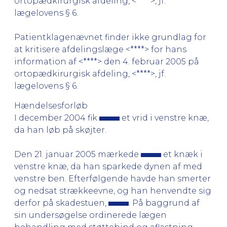
ortopædkirurgisk afdeling, <****>, jf.
lægelovens § 6.
Patientklagenævnet finder ikke grundlag for
at kritisere afdelingslæge <****> for hans
information af <****> den 4. februar 2005 på
ortopædkirurgisk afdeling, <****>, jf.
lægelovens § 6.
Hændelsesforløb
I december 2004 fik
et vrid i venstre knæ,
da han løb på skøjter.
Den 21. januar 2005 mærkede
et knæk i
venstre knæ, da han sparkede dynen af med
venstre ben. Efterfølgende havde han smerter
og nedsat strækkeevne, og han henvendte sig
derfor på skadestuen,
. På baggrund af
sin undersøgelse ordinerede lægen