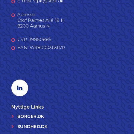
E-mail: stpk@stpk.dk
Adresse
Olof Palmes Allé 18 H
8200 Aarhus N
CVR: 39850885
EAN: 5798000363670
Følg os på LinkedIn
Linkedin profil
Nyttige Links
BORGER.DK
SUNDHED.DK