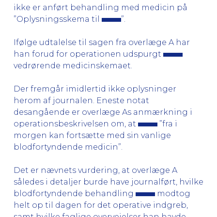
ikke er anført behandling med medicin på
”Oplysningsskema til
”.
Ifølge udtalelse til sagen fra overlæge A har
han forud for operationen udspurgt
vedrørende medicinskemaet.
Der fremgår imidlertid ikke oplysninger
herom af journalen. Eneste notat
desangående er overlæge As anmærkning i
operationsbeskrivelsen om, at
”fra i
morgen kan fortsætte med sin vanlige
blodfortyndende medicin”.
Det er nævnets vurdering, at overlæge A
således i detaljer burde have journalført, hvilke
blodfortyndende behandling
modtog
helt op til dagen for det operative indgreb,
samt hvilke faglige overvejelser han havde