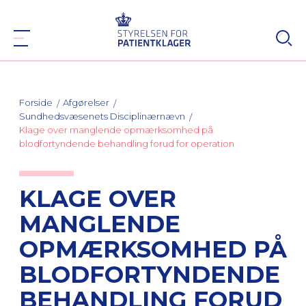
Forside
Afgørelser
Sundhedsvæsenets Disciplinærnævn
Klage over manglende opmærksomhed på
blodfortyndende behandling forud for operation
KLAGE OVER
MANGLENDE
OPMÆRKSOMHED PÅ
BLODFORTYNDENDE
BEHANDLING FORUD