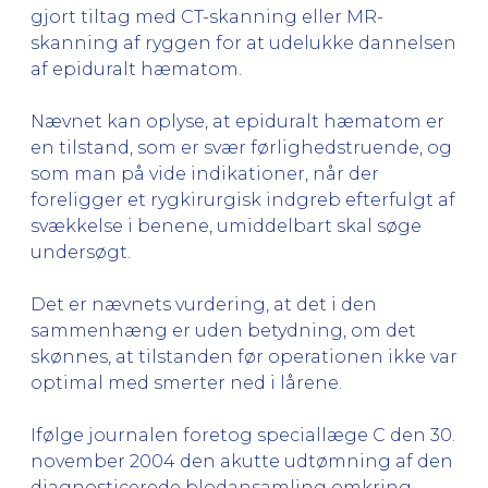
gjort tiltag med CT-skanning eller MR-
skanning af ryggen for at udelukke dannelsen
af epiduralt hæmatom.
Nævnet kan oplyse, at epiduralt hæmatom er
en tilstand, som er svær førlighedstruende, og
som man på vide indikationer, når der
foreligger et rygkirurgisk indgreb efterfulgt af
svækkelse i benene, umiddelbart skal søge
undersøgt.
Det er nævnets vurdering, at det i den
sammenhæng er uden betydning, om det
skønnes, at tilstanden før operationen ikke var
optimal med smerter ned i lårene.
Ifølge journalen foretog speciallæge C den 30.
november 2004 den akutte udtømning af den
diagnosticerede blodansamling omkring