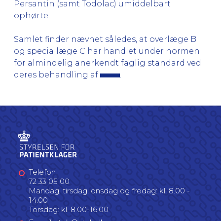
Persantin (samt Todolac) umiddelbart
ophørte.
Samlet finder nævnet således, at overlæge B
og speciallæge C har handlet under normen
for almindelig anerkendt faglig standard ved
deres behandling af
.
Telefon
72 33 05 00
Mandag, tirsdag, onsdag og fredag: kl. 8.00 -
14.00
Torsdag: kl. 8.00-16.00