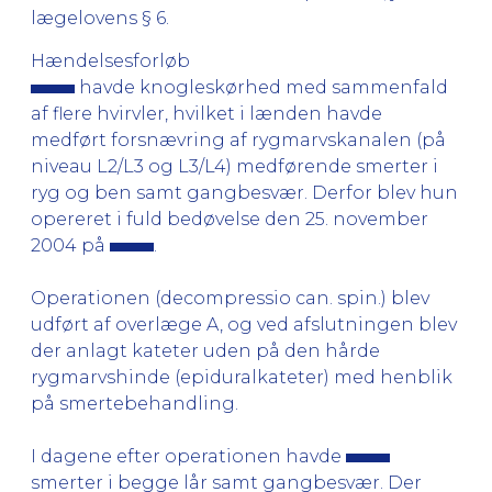
lægelovens § 6.
Hændelsesforløb
havde knogleskørhed med sammenfald
af flere hvirvler, hvilket i lænden havde
medført forsnævring af rygmarvskanalen (på
niveau L2/L3 og L3/L4) medførende smerter i
ryg og ben samt gangbesvær. Derfor blev hun
opereret i fuld bedøvelse den 25. november
2004 på
.
Operationen (decompressio can. spin.) blev
udført af overlæge A, og ved afslutningen blev
der anlagt kateter uden på den hårde
rygmarvshinde (epiduralkateter) med henblik
på smertebehandling.
I dagene efter operationen havde
smerter i begge lår samt gangbesvær. Der