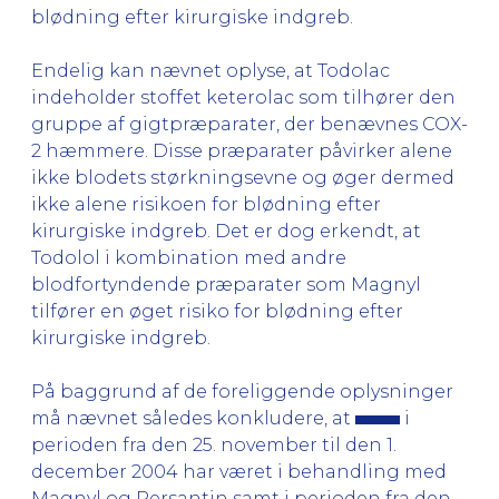
blødning efter kirurgiske indgreb.
Endelig kan nævnet oplyse, at Todolac
indeholder stoffet keterolac som tilhører den
gruppe af gigtpræparater, der benævnes COX-
2 hæmmere. Disse præparater påvirker alene
ikke blodets størkningsevne og øger dermed
ikke alene risikoen for blødning efter
kirurgiske indgreb. Det er dog erkendt, at
Todolol i kombination med andre
blodfortyndende præparater som Magnyl
tilfører en øget risiko for blødning efter
kirurgiske indgreb.
På baggrund af de foreliggende oplysninger
må nævnet således konkludere, at
i
perioden fra den 25. november til den 1.
december 2004 har været i behandling med
Magnyl og Persantin samt i perioden fra den