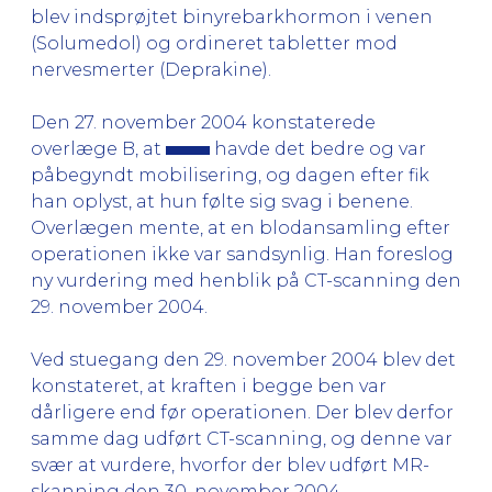
blev indsprøjtet binyrebarkhormon i venen
(Solumedol) og ordineret tabletter mod
nervesmerter (Deprakine).
Den 27. november 2004 konstaterede
overlæge B, at
havde det bedre og var
påbegyndt mobilisering, og dagen efter fik
han oplyst, at hun følte sig svag i benene.
Overlægen mente, at en blodansamling efter
operationen ikke var sandsynlig. Han foreslog
ny vurdering med henblik på CT-scanning den
29. november 2004.
Ved stuegang den 29. november 2004 blev det
konstateret, at kraften i begge ben var
dårligere end før operationen. Der blev derfor
samme dag udført CT-scanning, og denne var
svær at vurdere, hvorfor der blev udført MR-
skanning den 30. november 2004.