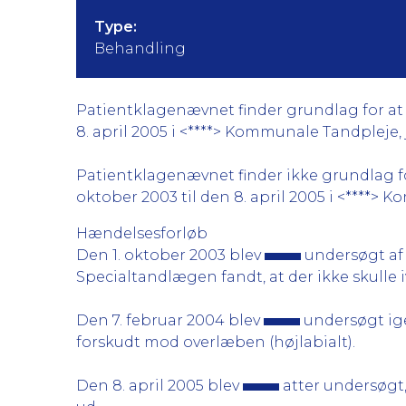
Type:
Behandling
Patientklagenævnet finder grundlag for at 
8. april 2005 i <****> Kommunale Tandpleje, jf
Patientklagenævnet finder ikke grundlag for
oktober 2003 til den 8. april 2005 i <****> 
Hændelsesforløb
Den 1. oktober 2003 blev
undersøgt af
Specialtandlægen fandt, at der ikke skull
Den 7. februar 2004 blev
undersøgt ige
forskudt mod overlæben (højlabialt).
Den 8. april 2005 blev
atter undersøgt,