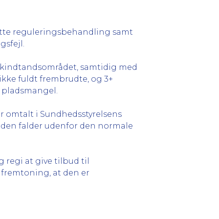
ksætte reguleringsbehandling samt
gsfejl.
 i kindtandsområdet, samtidig med
ikke fuldt frembrudte, og 3+
f pladsmangel.
 er omtalt i Sundhedsstyrelsens
 at den falder udenfor den normale
regi at give tilbud til
 fremtoning, at den er