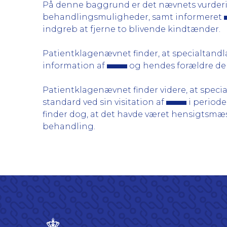
På denne baggrund er det nævnets vurderi
behandlingsmuligheder, samt informeret
indgreb at fjerne to blivende kindtænder.
Patientklagenævnet finder, at specialtan
information af
og hendes forældre den 
Patientklagenævnet finder videre, at spec
standard ved sin visitation af
i perioden
finder dog, at det havde været hensigtsmæs
behandling.