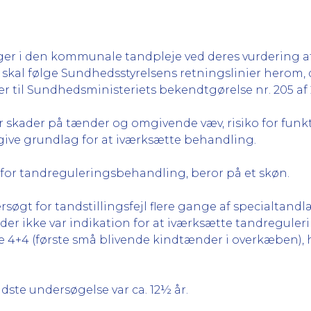
er i den kommunale tandpleje ved deres vurdering af,
kal følge Sundhedsstyrelsens retningslinier herom, de
r til Sundhedsministeriets bekendtgørelse nr. 205 af 
or skader på tænder og omgivende væv, risiko for funkt
 give grundlag for at iværksætte behandling.
n for tandreguleringsbehandling, beror på et skøn.
søgt for tandstillingsfejl flere gange af specialtan
er ikke var indikation for at iværksætte tandregulerin
ne 4+4 (første små blivende kindtænder i overkæben), 
dste undersøgelse var ca. 12½ år.