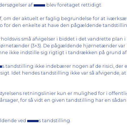
dersøgelser af
blev foretaget rettidigt.
 af, om der aktuelt er faglig begrundelse for at ivær
iko for den enkelte at have den pågældende tandstillin
holdsvis små afvigelser i biddet i det vandrette plan
s hjørnetænder (3+3). De pågældende hjørnetænder var 
ne ikke indstille sig rigtigt i tandrækken på grund a
s tandstilling ikke indebærer nogen af de risici, der
på sigt. Idet hendes tandstilling ikke var så afvigende,
relsens retningslinier kun er mulighed for i offentlig 
sager, for så vidt en given tandstilling har en sådan
gældende ved
s tandstilling.