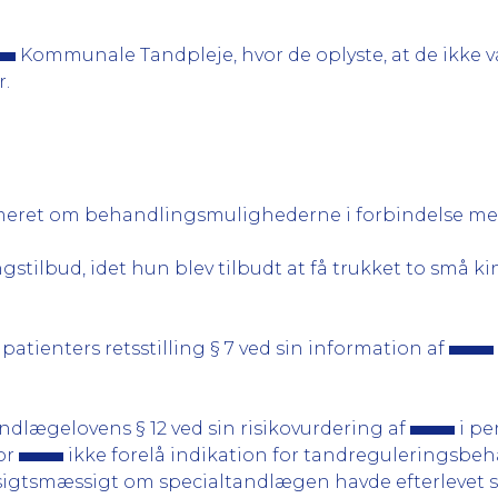
Kommunale Tandpleje, hvor de oplyste, at de ikke va
.
formeret om behandlingsmulighederne i forbindelse 
ngstilbud, idet hun blev tilbudt at få trukket to små
patienters retsstilling § 7 ved sin information af
andlægelovens § 12 ved sin risikovurdering af
i pe
for
ikke forelå indikation for tandreguleringsbe
sigtsmæssigt om specialtandlægen havde efterlevet si