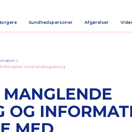
Borgere
Sundhedspersoner
Afgørelser
Vide
nærnævn
forbindelse med tandregulering
R MANGLENDE
 OG INFORMATI
SE MED