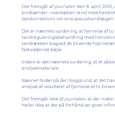
Det fremgår af journalen den 8. april 2005
kindtænder i overkæben (4+4) med henblik 
(selvkorrektion) om end specialtandlægen i 
Det er nævnets vurdering, at fjernelse af t
tandreguleringsbehandling med henvisning 
tandrækken bagved de blivende hjørnetænde
fastsiddende bøjle
Videre er det nævnets vurdering, at et såd
analysemateriale.
Nævnet finder på den baggrund, at det h
analyse af resultatet af fjernelse af to b
Det fremgår ikke af journalen, at der inden
heller ikke at der på forhånd var givet info