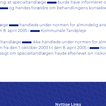
ng, at specialtandlæge
burde have informeret o
og hendes forældre om behandlingens konsekven
dlæge
handlede under normen for almindelig aner
8. april 2005 i
Kommunale Tandpleje.
ialtandlæge
ikke handlede under normen for alm
 fra den 1. oktober 2003 til den 8. april 2005 i
Ko
sigt om specialtandlægen havde efterlevet sin risiko
Nyttige Links