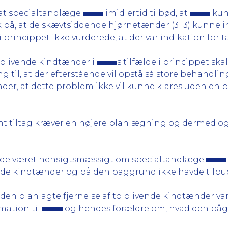
, at specialtandlæge
imidlertid tilbød, at
kunn
på, at de skævtsiddende hjørnetænder (3+3) kunne ind
princippet ikke vurderede, at der var indikation for 
o blivende kindtænder i
s tilfælde i princippet ska
til, at der efterstående vil opstå så store behandli
r, at dette problem ikke vil kunne klares uden en b
ant tiltag kræver en nøjere planlægning og dermed ogs
avde været hensigtsmæssigt om specialtandlæge
livende kindtænder og på den baggrund ikke havde tilb
 den planlagte fjernelse af to blivende kindtænder va
rmation til
og hendes forældre om, hvad den på