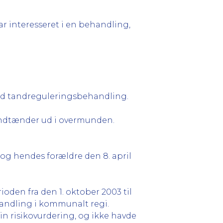
r interesseret i en behandling,
med tandreguleringsbehandling.
 kindtænder ud i overmunden.
og hendes forældre den 8. april
rioden fra den 1. oktober 2003 til
handling i kommunalt regi.
n risikovurdering, og ikke havde