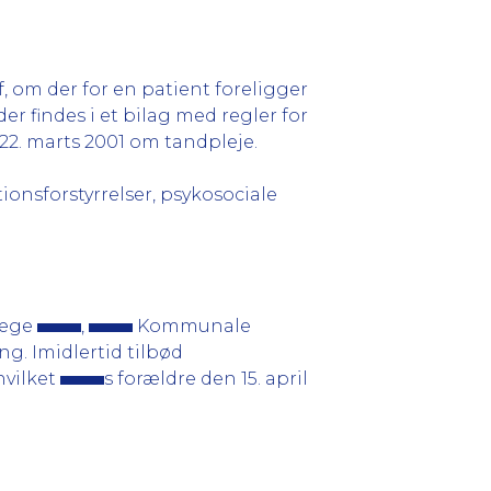
 om der for en patient foreligger
r findes i et bilag med regler for
22. marts 2001 om tandpleje.
ionsforstyrrelser, psykosociale
dlæge
,
Kommunale
g. Imidlertid tilbød
hvilket
s forældre den 15. april