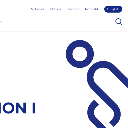
Nyheder
Om os
Karriere
Kontakt
English
n
ON I