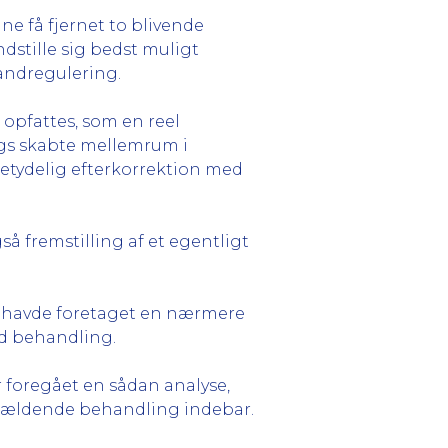
e få fjernet to blivende
stille sig bedst muligt
tandregulering.
l opfattes, som en reel
ngs skabte mellemrum i
etydelig efterkorrektion med
å fremstilling af et egentligt
havde foretaget en nærmere
ud behandling.
r foregået en sådan analyse,
gældende behandling indebar.