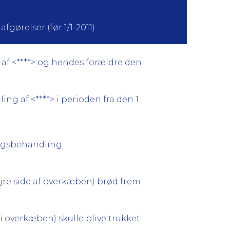
fgørelser (før 1/1-2011)
 af <****> og hendes forældre den
g af <****> i perioden fra den 1.
ngsbehandling.
øjre side af overkæben) brød frem
i overkæben) skulle blive trukket