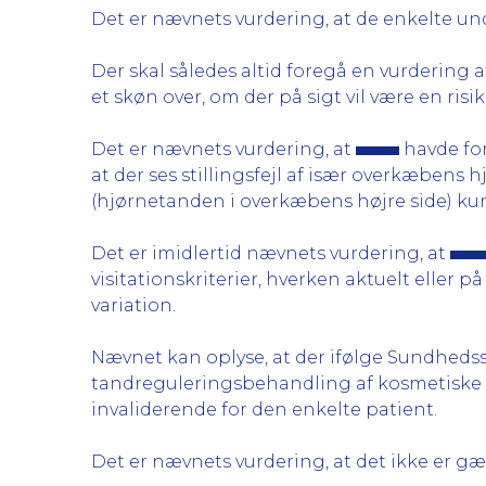
Det er nævnets vurdering, at de enkelte un
Der skal således altid foregå en vurdering
et skøn over, om der på sigt vil være en ris
Det er nævnets vurdering, at
havde for
at der ses stillingsfejl af især overkæben
(hjørnetanden i overkæbens højre side) kun
Det er imidlertid nævnets vurdering, at
visitationskriterier, hverken aktuelt eller 
variation.
Nævnet kan oplyse, at der ifølge Sundhedssty
tandreguleringsbehandling af kosmetiske år
invaliderende for den enkelte patient.
Det er nævnets vurdering, at det ikke er 