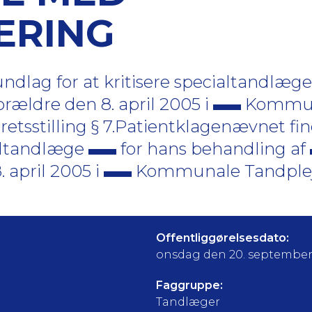
ERING
ndlag for at kritisere specialtandlæg
rældre den 8. april 2005 i
Kommu
 retsstilling § 7.Patientklagenævnet fi
ialtandlæge
for hans behandling af
. april 2005 i
Kommunale Tandpleje,
Offentliggørelsesdato:
onsdag den 20. september
Faggruppe:
Tandlæger