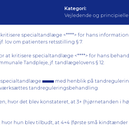
Kategori:
Vejledende og principielle a
kritisere specialtandlæge <****> for hans information
. lov om patienters retsstilling § 7.
 at kritisere specialtandlæge <****> for hans behandlin
Kommunale Tandpleje, jf. tandlægelovens § 12.
 specialtandlæge
med henblik på tandreguleri
e iværksættes tandreguleringsbehandling.
n, hvor det blev konstateret, at 3+ (hjørnetanden i h
 hvor hun blev tilbudt, at 4+4 (første små kindtænder 