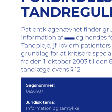
TANDREGUL
Patientklagenævnet finder gru
information af
og hendes fo
Tandpleje, jf. lov om patienters
grundlag for at kritisere spec
fra den 1. oktober 2003 til den 8
tandlægelovens § 12.
Sagsnummer:
0656407
Juridisk tema:
Information og samtykke