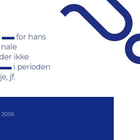
e
for hans
nale
nder ikke
i perioden
 jf.
 2006