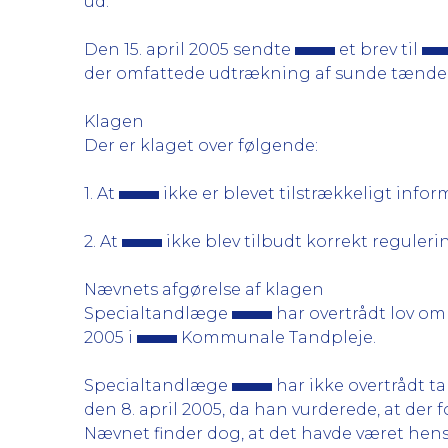
ud.
Den 15. april 2005 sendte
et brev til
der omfattede udtrækning af sunde tænder
Klagen
Der er klaget over følgende:
1. At
ikke er blevet tilstrækkeligt in
2. At
ikke blev tilbudt korrekt reguleri
Nævnets afgørelse af klagen
Specialtandlæge
har overtrådt lov om 
2005 i
Kommunale Tandpleje.
Specialtandlæge
har ikke overtrådt t
den 8. april 2005, da han vurderede, at der 
Nævnet finder dog, at det havde været hen