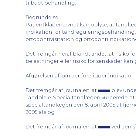
tilbudt behandling.
Begrundelse
Patientklagenævnet kan oplyse, at tandlæg
indikation for tandreguleringsbehandling, s
ortodontivisitation og ortodontiindikatione
Det fremgår heraf blandt andet, at risiko f
belastninger eller risiko for senskader kan
Afgørelsen af, om der foreligger indikatio
Det fremgår af journalen, at
blev under
Tandpleje. Specialtandlægen vurderede, at d
specialtandlægen den 8. april 2005 at fjer
2005 afslog.
Det fremgår af journalen, at
ved den si