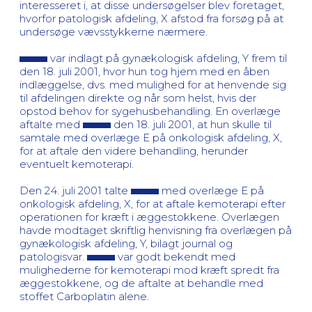
interesseret i, at disse undersøgelser blev foretaget,
hvorfor patologisk afdeling, X afstod fra forsøg på at
undersøge vævsstykkerne nærmere.
var indlagt på gynækologisk afdeling, Y frem til
den 18. juli 2001, hvor hun tog hjem med en åben
indlæggelse, dvs. med mulighed for at henvende sig
til afdelingen direkte og når som helst, hvis der
opstod behov for sygehusbehandling. En overlæge
aftalte med
den 18. juli 2001, at hun skulle til
samtale med overlæge E på onkologisk afdeling, X,
for at aftale den videre behandling, herunder
eventuelt kemoterapi.
Den 24. juli 2001 talte
med overlæge E på
onkologisk afdeling, X, for at aftale kemoterapi efter
operationen for kræft i æggestokkene. Overlægen
havde modtaget skriftlig henvisning fra overlægen på
gynækologisk afdeling, Y, bilagt journal og
patologisvar.
var godt bekendt med
mulighederne for kemoterapi mod kræft spredt fra
æggestokkene, og de aftalte at behandle med
stoffet Carboplatin alene.