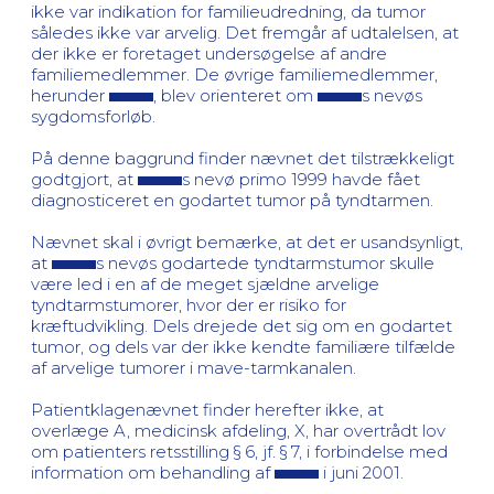
ikke var indikation for familieudredning, da tumor
således ikke var arvelig. Det fremgår af udtalelsen, at
der ikke er foretaget undersøgelse af andre
familiemedlemmer. De øvrige familiemedlemmer,
herunder
, blev orienteret om
s nevøs
sygdomsforløb.
På denne baggrund finder nævnet det tilstrækkeligt
godtgjort, at
s nevø primo 1999 havde fået
diagnosticeret en godartet tumor på tyndtarmen.
Nævnet skal i øvrigt bemærke, at det er usandsynligt,
at
s nevøs godartede tyndtarmstumor skulle
være led i en af de meget sjældne arvelige
tyndtarmstumorer, hvor der er risiko for
kræftudvikling. Dels drejede det sig om en godartet
tumor, og dels var der ikke kendte familiære tilfælde
af arvelige tumorer i mave-tarmkanalen.
Patientklagenævnet finder herefter ikke, at
overlæge A, medicinsk afdeling, X, har overtrådt lov
om patienters retsstilling § 6, jf. § 7, i forbindelse med
information om behandling af
i juni 2001.