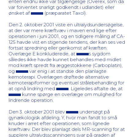
enten endnu ikke var tilgængelige (Overex, som da
var forventet snarligt godkendt i udlandet) eller
ønsket af
(præparatet Taxol).
Den 2. oktober 2001 viste en ultralydsundersøgelse,
at der var mere kræftvæv i maven end lige efter
operationen i juni 2001, og en tidligere måling af CA-
125 havde vist en stigende tendens, der kan ses ved
fortsat spredning eller genkomst af kræften.
Overlæge E konkluderede, at
s sygdom
således ikke havde kunnet behandles med midlet
mod kræft spredt fra æggestokkene (Carboplatin),
og
var enig i at standse den planlagte
kemoterapi. Overlægen drøftede alternative
kemoterapiformer og eventuel strålebehandling for
at opnå lindring med
. Ligeledes aftalte de, at
kunne spørge en overlæge om mulighed for
lindrende operation.
Den 3. oktober 2001 blev
undersøgt på
gynækologisk afdeling, Y, hvor man fandt to små
knuder i arret efter operationen, som lignede
kræftvæv. Der blev planlagt dels MR-scanning for at
supplere ultralydsscanningens svar på graden af