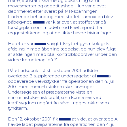
diarré, konstant kvalme og opkastning samt
mavesmerter og appetitløshed. Hun var blevet
deprimeret efter svaret på MR-scanningen.
Lindrende behandling med stoffet Tamoxifen blev
påbegyndt.
var klar over, at stoffet var på
forsøgsplan som middel mod kræft spredt fra
æggestokkene, og at det ikke havde bivirkninger.
Herefter var
varigt tilknyttet gynækologisk
afdeling, Y med åben indlæggelse, og hun blev fulgt
af afdelingen med bl.a. kontrolblodprøver under den
videre kemoterapi på Z.
På et tidspunkt først i oktober 2001 udførte
overlæge B supplerende undersøgelser af
s
opbevarede vævsstykker fra operationen den 4. juli
2001 med immunhistokemiske farvninger.
Undersøgelsen af præparaterne viste en
immunhistokemisk profil, som kunne ses ved
kræftsygdom udgået fra såvel æggestokke som
tyndtarm.
Den 12. oktober 2001 fik
at vide, at overlæge A
havde ladet præparaterne fra operationen den 4. juli