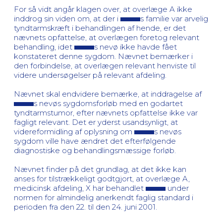
For så vidt angår klagen over, at overlæge A ikke
inddrog sin viden om, at der i
s familie var arvelig
tyndtarmskræft i behandlingen af hende, er det
nævnets opfattelse, at overlægen foretog relevant
behandling, idet
s nevø ikke havde fået
konstateret denne sygdom. Nævnet bemærker i
den forbindelse, at overlægen relevant henviste til
videre undersøgelser på relevant afdeling.
Nævnet skal endvidere bemærke, at inddragelse af
s nevøs sygdomsforløb med en godartet
tyndtarmstumor, efter nævnets opfattelse ikke var
fagligt relevant. Det er yderst usandsynligt, at
videreformidling af oplysning om
s nevøs
sygdom ville have ændret det efterfølgende
diagnostiske og behandlingsmæssige forløb.
Nævnet finder på det grundlag, at det ikke kan
anses for tilstrækkeligt godtgjort, at overlæge A,
medicinsk afdeling, X har behandlet
under
normen for almindelig anerkendt faglig standard i
perioden fra den 22. til den 24. juni 2001.