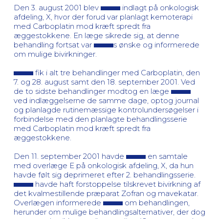
Den 3. august 2001 blev
indlagt på onkologisk
afdeling, X, hvor der forud var planlagt kemoterapi
med Carboplatin mod kræft spredt fra
æggestokkene. En læge sikrede sig, at denne
behandling fortsat var
s ønske og informerede
om mulige bivirkninger.
fik i alt tre behandlinger med Carboplatin, den
7. og 28. august samt den 18. september 2001. Ved
de to sidste behandlinger modtog en læge
ved indlæggelserne de samme dage, optog journal
og planlagde rutinemæssige kontrolundersøgelser i
forbindelse med den planlagte behandlingsserie
med Carboplatin mod kræft spredt fra
æggestokkene.
Den 11. september 2001 havde
en samtale
med overlæge E på onkologisk afdeling, X, da hun
havde følt sig deprimeret efter 2. behandlingsserie.
havde haft forstoppelse tilskrevet bivirkning af
det kvalmestillende præparat Zofran og mavekatar.
Overlægen informerede
om behandlingen,
herunder om mulige behandlingsalternativer, der dog