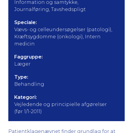
Information og samtykke,
Journalføring, Tavshedspligt
Speciale:
Vævs- og celleundersøgelser (patologi),
Kræftsygdomme (onkologi), Intern
medicin
Faggruppe:
Læger
Type:
Behandling
Kategori:
Vejledende og principielle afgørelser
(før 1/1-2011)
Patientklagenævnet finder grundlag for at