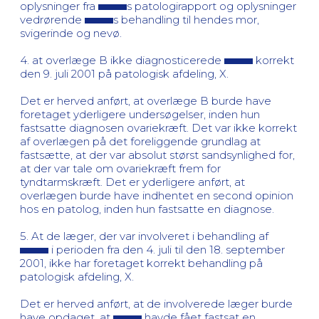
oplysninger fra
s patologirapport og oplysninger
vedrørende
s behandling til hendes mor,
svigerinde og nevø.
4. at overlæge B ikke diagnosticerede
korrekt
den 9. juli 2001 på patologisk afdeling, X.
Det er herved anført, at overlæge B burde have
foretaget yderligere undersøgelser, inden hun
fastsatte diagnosen ovariekræft. Det var ikke korrekt
af overlægen på det foreliggende grundlag at
fastsætte, at der var absolut størst sandsynlighed for,
at der var tale om ovariekræft frem for
tyndtarmskræft. Det er yderligere anført, at
overlægen burde have indhentet en second opinion
hos en patolog, inden hun fastsatte en diagnose.
5. At de læger, der var involveret i behandling af
i perioden fra den 4. juli til den 18. september
2001, ikke har foretaget korrekt behandling på
patologisk afdeling, X.
Det er herved anført, at de involverede læger burde
have opdaget, at
havde fået fastsat en