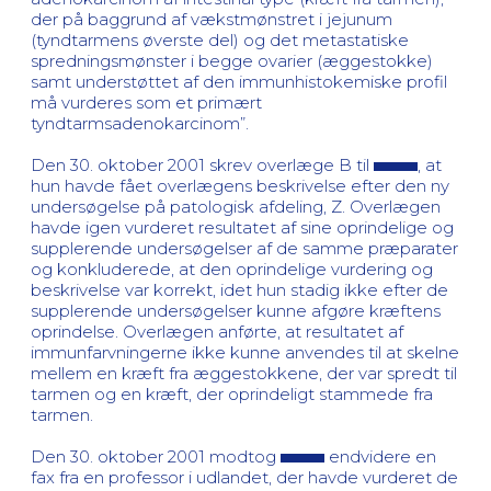
der på baggrund af vækstmønstret i jejunum
(tyndtarmens øverste del) og det metastatiske
spredningsmønster i begge ovarier (æggestokke)
samt understøttet af den immunhistokemiske profil
må vurderes som et primært
tyndtarmsadenokarcinom”.
Den 30. oktober 2001 skrev overlæge B til
, at
hun havde fået overlægens beskrivelse efter den ny
undersøgelse på patologisk afdeling, Z. Overlægen
havde igen vurderet resultatet af sine oprindelige og
supplerende undersøgelser af de samme præparater
og konkluderede, at den oprindelige vurdering og
beskrivelse var korrekt, idet hun stadig ikke efter de
supplerende undersøgelser kunne afgøre kræftens
oprindelse. Overlægen anførte, at resultatet af
immunfarvningerne ikke kunne anvendes til at skelne
mellem en kræft fra æggestokkene, der var spredt til
tarmen og en kræft, der oprindeligt stammede fra
tarmen.
Den 30. oktober 2001 modtog
endvidere en
fax fra en professor i udlandet, der havde vurderet de