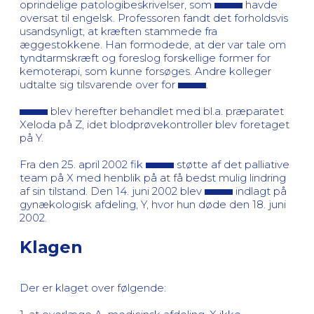
oprindelige patologibeskrivelser, som
havde
oversat til engelsk. Professoren fandt det forholdsvis
usandsynligt, at kræften stammede fra
æggestokkene. Han formodede, at der var tale om
tyndtarmskræft og foreslog forskellige former for
kemoterapi, som kunne forsøges. Andre kolleger
udtalte sig tilsvarende over for
.
blev herefter behandlet med bl.a. præparatet
Xeloda på Z, idet blodprøvekontroller blev foretaget
på Y.
Fra den 25. april 2002 fik
støtte af det palliative
team på X med henblik på at få bedst mulig lindring
af sin tilstand. Den 14. juni 2002 blev
indlagt på
gynækologisk afdeling, Y, hvor hun døde den 18. juni
2002.
Klagen
Der er klaget over følgende: