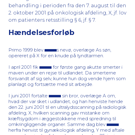
behandling i perioden fra den 7. august til den
2. oktober 2001 på onkologisk afdeling, X, jf. lov
om patienters retsstilling § 6, jf. § 7.
Hændelsesforløb
Primo 1999 blev
s nevø, overlæge As søn,
opereret på X for en knude på tyndtarmen.
I april 2001 fik
for første gang akutte smerter i
maven under en rejse til udlandet. Da smerterne
forsvandt af sig selv, kunne hun dog vende hjem som
planlagt og fortsætte med sit arbejde.
I juni 2001 fortalte
sin bror, overlæge A om,
hvad der var sket i udlandet, og han henviste hende
den 22. juni 2001 til en ultralydsscanning på radiologisk
afdeling, X, hvilken scanning gav mistanke om
kræftsygdom i æggestokkene med spredning til
omkringliggende organer. Samme dag blev
herfra henvist til gynækologisk afdeling, Y med aftale