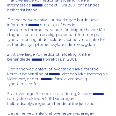
1. at overlæge A, medicinsk afdeling, X ikke
informerede
korrekt i juni 2001 om hendes
helbredstilstand.
Det har herved anført, at overlægen burde have
informeret
om, at et af hendes
familiemedlemmer halvandet år tidligere havde fået
diagnosticeret en arvelig, præondartet tumor på
tyndtarmen, og at der således kunne være risiko for,
at hendes symptomer skyldtes denne sygdom.
2. At overlæge A, medicinsk afdeling, X ikke
behandlede
korrekt i juni 2001.
Det er herved anført, at overlægen ikke foretog
korrekt behandling af
, idet han ikke inddrog sin
viden om, at der i
s familie var arvelig
tyndtarmskræft.
3. at overlæge A, medicinsk afdeling, X, uden
s
samtykke i oktober 2001 videregav
helbredsoplysninger om hende til tredjemand.
Det er herved anført, at overlægen videregav