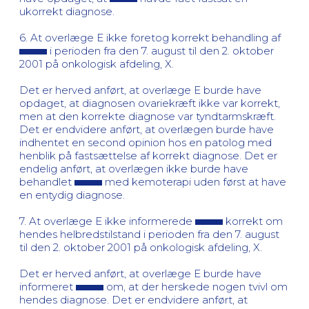
ukorrekt diagnose.
6. At overlæge E ikke foretog korrekt behandling af
i perioden fra den 7. august til den 2. oktober
2001 på onkologisk afdeling, X.
Det er herved anført, at overlæge E burde have
opdaget, at diagnosen ovariekræft ikke var korrekt,
men at den korrekte diagnose var tyndtarmskræft.
Det er endvidere anført, at overlægen burde have
indhentet en second opinion hos en patolog med
henblik på fastsættelse af korrekt diagnose. Det er
endelig anført, at overlægen ikke burde have
behandlet
med kemoterapi uden først at have
en entydig diagnose.
7. At overlæge E ikke informerede
korrekt om
hendes helbredstilstand i perioden fra den 7. august
til den 2. oktober 2001 på onkologisk afdeling, X.
Det er herved anført, at overlæge E burde have
informeret
om, at der herskede nogen tvivl om
hendes diagnose. Det er endvidere anført, at