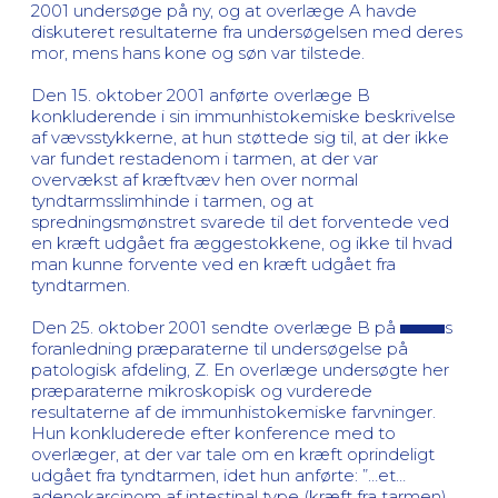
2001 undersøge på ny, og at overlæge A havde
diskuteret resultaterne fra undersøgelsen med deres
mor, mens hans kone og søn var tilstede.
Den 15. oktober 2001 anførte overlæge B
konkluderende i sin immunhistokemiske beskrivelse
af vævsstykkerne, at hun støttede sig til, at der ikke
var fundet restadenom i tarmen, at der var
overvækst af kræftvæv hen over normal
tyndtarmsslimhinde i tarmen, og at
spredningsmønstret svarede til det forventede ved
en kræft udgået fra æggestokkene, og ikke til hvad
man kunne forvente ved en kræft udgået fra
tyndtarmen.
Den 25. oktober 2001 sendte overlæge B på
s
foranledning præparaterne til undersøgelse på
patologisk afdeling, Z. En overlæge undersøgte her
præparaterne mikroskopisk og vurderede
resultaterne af de immunhistokemiske farvninger.
Hun konkluderede efter konference med to
overlæger, at der var tale om en kræft oprindeligt
udgået fra tyndtarmen, idet hun anførte: ”…et…
adenokarcinom af intestinal type (kræft fra tarmen),