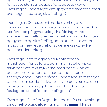
for, at svulsten var udgået fra æggestokkene.
Overlægen undersøgte vævsprøverne sammen med
overlæge D patologisk afdeling, X.
Den 12. juli 2001 præsenterede overlæge B
vævsprøverne og undersøgelsesresultaterne ved en
konference på gynækologisk afdeling, Y. Ved
konferencen deltog læger fra patologisk, onkologisk
og gynækologisk afdeling, uden at det har været
muligt for nævnet at rekonstruere eksakt, hvilke
personer der deltog.
Overlæge B fremlagde ved konferencen
muligheden for at foretage immunhistokemiske
farvninger af vævsstykkerne med henblik på at
bestemme kræftens oprindelse med større
sandsynlighed. Hvis en sådan undersøgelse fastlagde
tarmen som sæde for kræften, ville der være tale om
en sygdom, som sygehuset ikke havde nogen
fastlagt protokol for behandlingen af.
Overlægen fik efterfølgende besked fra en overlæge
på gynækologisk afdeling, Y om, at
ikke var