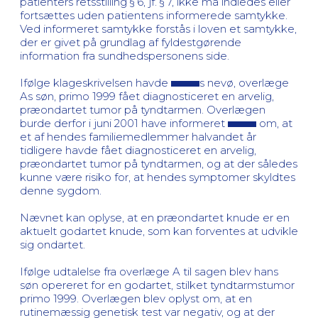
patienters retsstilling § 6, jf. § 7, ikke må indledes eller
fortsættes uden patientens informerede samtykke.
Ved informeret samtykke forstås i loven et samtykke,
der er givet på grundlag af fyldestgørende
information fra sundhedspersonens side.
Ifølge klageskrivelsen havde
s nevø, overlæge
As søn, primo 1999 fået diagnosticeret en arvelig,
præondartet tumor på tyndtarmen. Overlægen
burde derfor i juni 2001 have informeret
om, at
et af hendes familiemedlemmer halvandet år
tidligere havde fået diagnosticeret en arvelig,
præondartet tumor på tyndtarmen, og at der således
kunne være risiko for, at hendes symptomer skyldtes
denne sygdom.
Nævnet kan oplyse, at en præondartet knude er en
aktuelt godartet knude, som kan forventes at udvikle
sig ondartet.
Ifølge udtalelse fra overlæge A til sagen blev hans
søn opereret for en godartet, stilket tyndtarmstumor
primo 1999. Overlægen blev oplyst om, at en
rutinemæssig genetisk test var negativ, og at der