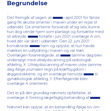
Begrundelse
:
Det fremgår af sagen, at
i april 2001 for første
gang fik akutte smerter i maven under en rejse til
udlandet. Da smerterne forsvandt af sig selv, kunne
hun dog vende hjem som planlagt og fortsætte med
sit arbejde.
fortalte i juni 2001 overlæge A om,
hvad der var sket i udlandet. Den 22. juni 2001
kontaktede
ham og oplyste, at hun havde
mærket en udfyldning i maven og var træt.
Overlægen foranledigede, at
samme dag blev
undersøgt med ultralydscanning på radiologisk
afdeling, X. Ultralydsscanning af maven viste samme
dag ifølge journalen tegn på kræftsygdom i
æggestokkene, og en overlæge henviste
til
gynækologisk afdeling, Y. Efterfølgende blev
overlæge A orienteret.
Det er på det grundlag nævnets opfattelse, at
overlæge A foretog lægefaglig behandling af
.
Nævnet kan oplyse, at en behandling ifølge lov om