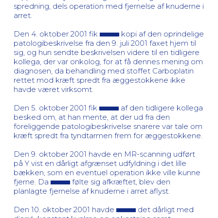
spredning, dels operation med fjernelse af knuderne i
arret.
Den 4. oktober 2001 fik
kopi af den oprindelige
patologibeskrivelse fra den 9. juli 2001 faxet hjem til
sig, og hun sendte beskrivelsen videre til en tidligere
kollega, der var onkolog, for at få dennes mening om
diagnosen, da behandling med stoffet Carboplatin
rettet mod kræft spredt fra æggestokkene ikke
havde været virksomt.
Den 5. oktober 2001 fik
af den tidligere kollega
besked om, at han mente, at der ud fra den
foreliggende patologibeskrivelse snarere var tale om
kræft spredt fra tyndtarmen frem for æggestokkene.
Den 9. oktober 2001 havde en MR-scanning udført
på Y vist en dårligt afgrænset udfyldning i det lille
bækken, som en eventuel operation ikke ville kunne
fjerne. Da
følte sig afkræftet, blev den
planlagte fjernelse af knuderne i arret aflyst.
Den 10. oktober 2001 havde
det dårligt med