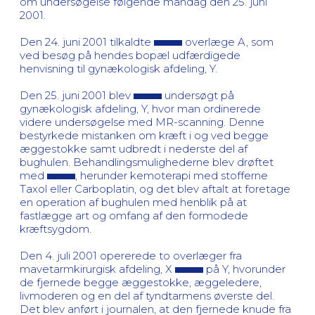
om undersøgelse følgende mandag den 25. juni
2001.
Den 24. juni 2001 tilkaldte
overlæge A, som
ved besøg på hendes bopæl udfærdigede
henvisning til gynækologisk afdeling, Y.
Den 25. juni 2001 blev
undersøgt på
gynækologisk afdeling, Y, hvor man ordinerede
videre undersøgelse med MR-scanning. Denne
bestyrkede mistanken om kræft i og ved begge
æggestokke samt udbredt i nederste del af
bughulen. Behandlingsmulighederne blev drøftet
med
, herunder kemoterapi med stofferne
Taxol eller Carboplatin, og det blev aftalt at foretage
en operation af bughulen med henblik på at
fastlægge art og omfang af den formodede
kræftsygdom.
Den 4. juli 2001 opererede to overlæger fra
mavetarmkirurgisk afdeling, X
på Y, hvorunder
de fjernede begge æggestokke, æggeledere,
livmoderen og en del af tyndtarmens øverste del.
Det blev anført i journalen, at den fjernede knude fra