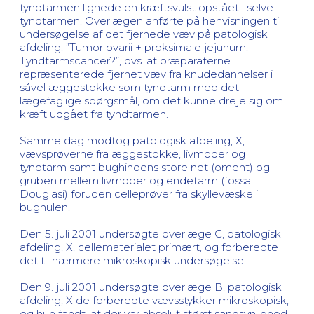
tyndtarmen lignede en kræftsvulst opstået i selve
tyndtarmen. Overlægen anførte på henvisningen til
undersøgelse af det fjernede væv på patologisk
afdeling: ”Tumor ovarii + proksimale jejunum.
Tyndtarmscancer?”, dvs. at præparaterne
repræsenterede fjernet væv fra knudedannelser i
såvel æggestokke som tyndtarm med det
lægefaglige spørgsmål, om det kunne dreje sig om
kræft udgået fra tyndtarmen.
Samme dag modtog patologisk afdeling, X,
vævsprøverne fra æggestokke, livmoder og
tyndtarm samt bughindens store net (oment) og
gruben mellem livmoder og endetarm (fossa
Douglasi) foruden celleprøver fra skyllevæske i
bughulen.
Den 5. juli 2001 undersøgte overlæge C, patologisk
afdeling, X, cellematerialet primært, og forberedte
det til nærmere mikroskopisk undersøgelse.
Den 9. juli 2001 undersøgte overlæge B, patologisk
afdeling, X de forberedte vævsstykker mikroskopisk,
og hun fandt, at der var absolut størst sandsynlighed