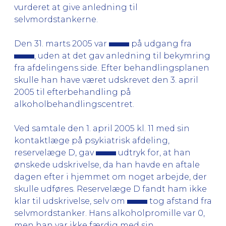
vurderet at give anledning til
selvmordstankerne.
Den 31. marts 2005 var
på udgang fra
, uden at det gav anledning til bekymring
fra afdelingens side. Efter behandlingsplanen
skulle han have været udskrevet den 3. april
2005 til efterbehandling på
alkoholbehandlingscentret.
Ved samtale den 1. april 2005 kl. 11 med sin
kontaktlæge på psykiatrisk afdeling,
reservelæge D, gav
udtryk for, at han
ønskede udskrivelse, da han havde en aftale
dagen efter i hjemmet om noget arbejde, der
skulle udføres. Reservelæge D fandt ham ikke
klar til udskrivelse, selv om
tog afstand fra
selvmordstanker. Hans alkoholpromille var 0,
men han var ikke færdig med sin