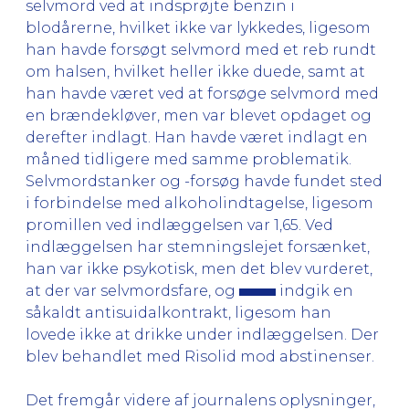
selvmord ved at indsprøjte benzin i
blodårerne, hvilket ikke var lykkedes, ligesom
han havde forsøgt selvmord med et reb rundt
om halsen, hvilket heller ikke duede, samt at
han havde været ved at forsøge selvmord med
en brændekløver, men var blevet opdaget og
derefter indlagt. Han havde været indlagt en
måned tidligere med samme problematik.
Selvmordstanker og -forsøg havde fundet sted
i forbindelse med alkoholindtagelse, ligesom
promillen ved indlæggelsen var 1,65. Ved
indlæggelsen har stemningslejet forsænket,
han var ikke psykotisk, men det blev vurderet,
at der var selvmordsfare, og
indgik en
såkaldt antisuidalkontrakt, ligesom han
lovede ikke at drikke under indlæggelsen. Der
blev behandlet med Risolid mod abstinenser.
Det fremgår videre af journalens oplysninger,