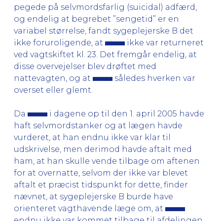
pegede på selvmordsfarlig (suicidal) adfærd,
og endelig at begrebet ”sengetid” er en
variabel størrelse, fandt sygeplejerske B det
ikke foruroligende, at
ikke var returneret
ved vagtskiftet kl. 23. Det fremgår endelig, at
disse overvejelser blev drøftet med
nattevagten, og at
således hverken var
overset eller glemt.
Da
i dagene op til den 1. april 2005 havde
haft selvmordstanker og at lægen havde
vurderet, at han endnu ikke var klar til
udskrivelse, men derimod havde aftalt med
ham, at han skulle vende tilbage om aftenen
for at overnatte, selvom der ikke var blevet
aftalt et præcist tidspunkt for dette, finder
nævnet, at sygeplejerske B burde have
orienteret vagthavende læge om, at
endnu ikke var kommet tilbage til afdelingen