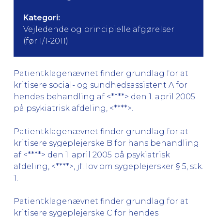
Kategori:
Vejledende og principielle afgørelser
(før 1/1-2011)
Patientklagenævnet finder grundlag for at
kritisere social- og sundhedsassistent A for
hendes behandling af <****> den 1. april 2005
på psykiatrisk afdeling, <****>.
Patientklagenævnet finder grundlag for at
kritisere sygeplejerske B for hans behandling
af <****> den 1. april 2005 på psykiatrisk
afdeling, <****>, jf. lov om sygeplejersker § 5, stk.
1.
Patientklagenævnet finder grundlag for at
kritisere sygeplejerske C for hendes