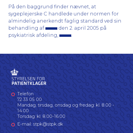
På den baggrund finder nævnet, at
sygeplejerske C handlede under normen for
almindelig anerkendt faglig standard ved sin
behandling af
den 2. april 2005 på
psykiatrisk afdeling,
.
Telefon
72 33 05 00
Mandag, tirsdag, onsdag og fredag: kl. 8.00 -
14.00
Torsdag: kl. 8.00-16.00
E-mail: stpk@stpk.dk