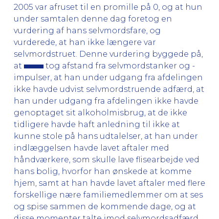
2005 var afruset til en promille på 0, og at hun
under samtalen denne dag foretog en
vurdering af hans selvmordsfare, og
vurderede, at han ikke længere var
selvmordstruet. Denne vurdering byggede på,
at
tog afstand fra selvmordstanker og -
impulser, at han under udgang fra afdelingen
ikke havde udvist selvmordstruende adfærd, at
han under udgang fra afdelingen ikke havde
genoptaget sit alkoholmisbrug, at de ikke
tidligere havde haft anledning til ikke at
kunne stole på hans udtalelser, at han under
indlæggelsen havde lavet aftaler med
håndværkere, som skulle lave flisearbejde ved
hans bolig, hvorfor han ønskede at komme
hjem, samt at han havde lavet aftaler med flere
forskellige nære familiemedlemmer om at ses
og spise sammen de kommende dage, og at
disse momenter talte imod selvmordsadfærd.