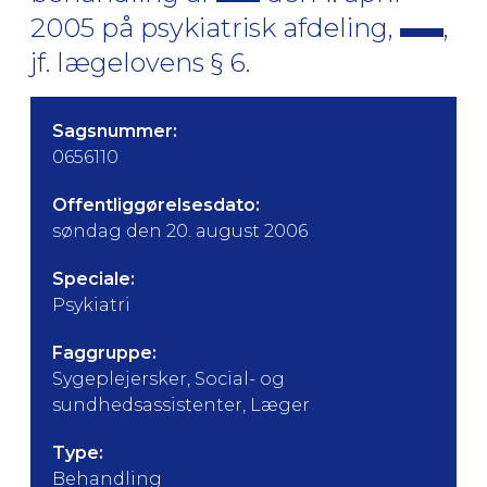
2005 på psykiatrisk afdeling,
,
jf. lægelovens § 6.
Sagsnummer:
0656110
Offentliggørelsesdato:
søndag den 20. august 2006
Speciale:
Psykiatri
Faggruppe:
Sygeplejersker, Social- og
sundhedsassistenter, Læger
Type:
Behandling