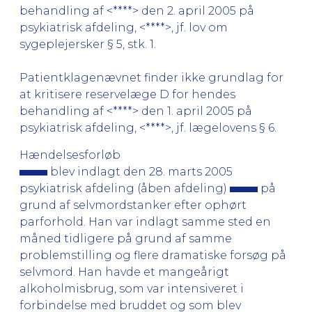
behandling af <****> den 2. april 2005 på
psykiatrisk afdeling, <****>, jf. lov om
sygeplejersker § 5, stk. 1.
Patientklagenævnet finder ikke grundlag for
at kritisere reservelæge D for hendes
behandling af <****> den 1. april 2005 på
psykiatrisk afdeling, <****>, jf. lægelovens § 6.
Hændelsesforløb
blev indlagt den 28. marts 2005
psykiatrisk afdeling (åben afdeling)
på
grund af selvmordstanker efter ophørt
parforhold. Han var indlagt samme sted en
måned tidligere på grund af samme
problemstilling og flere dramatiske forsøg på
selvmord. Han havde et mangeårigt
alkoholmisbrug, som var intensiveret i
forbindelse med bruddet og som blev