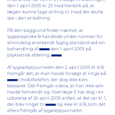
den 1. april 2005 kl. 23 med henblik på, at
lægen kunne tage stilling til, hvad der skulle
ske i den anledning.
På den baggrund finder nævnet, at
sygeplejerske B handlede under normen for
almindelig anerkendt faglig standard ved sin
behandling af
den 1. april 2005 på
psykiatrisk afdeling,
.
Af sygeplejejournalen den 2. april 2005 kl. 6.16
fremgår det, at man havde forsøgt at ringe på
s mobiltelefon, der dog ikke blev
besvaret. Det fremgår videre, at han ikke selv
havde henvendt sig. Overlæge E har dog i en
udtalelse af 26. april 2005 anført, at det var kl. 1,
der blev ringet til
og ikke kl. 6.16, som det
ellers fremgår af sygelejejournalen.