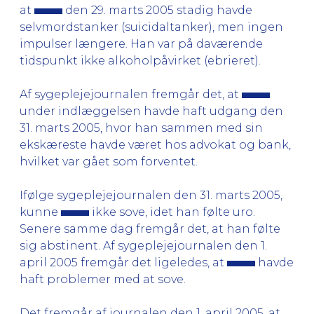
at
den 29. marts 2005 stadig havde
selvmordstanker (suicidaltanker), men ingen
impulser længere. Han var på daværende
tidspunkt ikke alkoholpåvirket (ebrieret).
Af sygeplejejournalen fremgår det, at
under indlæggelsen havde haft udgang den
31. marts 2005, hvor han sammen med sin
ekskæreste havde været hos advokat og bank,
hvilket var gået som forventet.
Ifølge sygeplejejournalen den 31. marts 2005,
kunne
ikke sove, idet han følte uro.
Senere samme dag fremgår det, at han følte
sig abstinent. Af sygeplejejournalen den 1.
april 2005 fremgår det ligeledes, at
havde
haft problemer med at sove.
Det fremgår af journalen den 1. april 2005, at