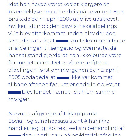
idet han havde været ved at klargøre en
brændekløver med henblik på selvmord. Han
ønskede den 1. april 2005 at blive udskrevet,
hvilket lidt mod den psykiatriske afdelings
vilje blev efterkommet. Inden blev der dog
lavet den aftale, at
skulle komme tilbage
til afdelingen til sengetid og overnatte, da
hans tilstand gjorde, at han ikke burde være
for meget alene. Det er videre anført, at
afdelingen først om morgenen den 2. april
2005 opdagede, at
ikke var kommet
tilbage aftenen før. Det er endelig oplyst, at
blev fundet hængt i sit hjem samme
morgen.
Nævnets afgørelse af 1. klagepunkt
Social- og sundhedsassistent A har ikke
handlet fagligt korrekt ved sin behandling af
den 1. april 2005 på psykiatrisk afdeling,