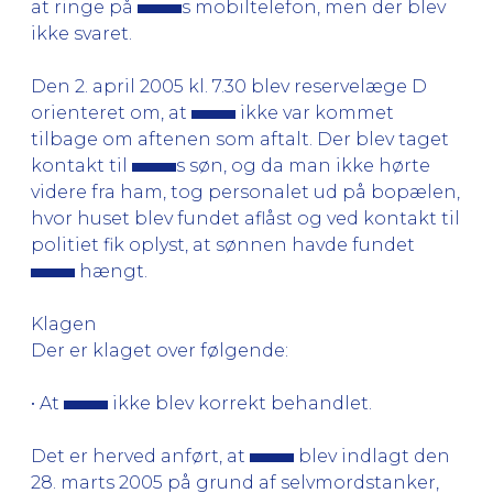
at ringe på
s mobiltelefon, men der blev
ikke svaret.
Den 2. april 2005 kl. 7.30 blev reservelæge D
orienteret om, at
ikke var kommet
tilbage om aftenen som aftalt. Der blev taget
kontakt til
s søn, og da man ikke hørte
videre fra ham, tog personalet ud på bopælen,
hvor huset blev fundet aflåst og ved kontakt til
politiet fik oplyst, at sønnen havde fundet
hængt.
Klagen
Der er klaget over følgende:
• At
ikke blev korrekt behandlet.
Det er herved anført, at
blev indlagt den
28. marts 2005 på grund af selvmordstanker,